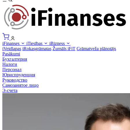
iFinanses
iTiesības
iBizness
iVeidlapas
iRokasgrāmatas
Žurnāls iFiT
Grāmatveža plānotājs
Pasākumi
Бухгалтерия
Налоги
Персонал
Юриспруденция
Руководство
Самозанятое лицо
Э-счета