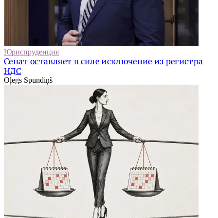
Юриспруденция
Сенат оставляет в силе исключение из регистра
НДС
Oļegs Spundiņš