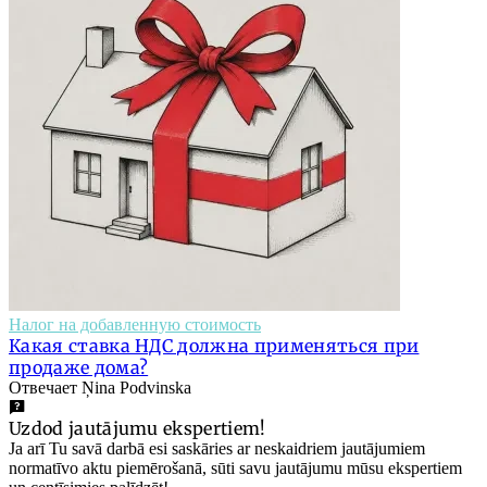
Налог на добавленную стоимость
Какая ставка НДС должна применяться при
продаже дома?
Отвечает Ņina Podvinska
Uzdod jautājumu ekspertiem!
Ja arī Tu savā darbā esi saskāries ar neskaidriem jautājumiem
normatīvo aktu piemērošanā, sūti savu jautājumu mūsu ekspertiem