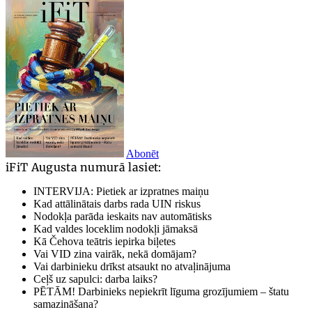
Abonēt
iFiT Augusta numurā lasiet:
INTERVIJA: Pietiek ar izpratnes maiņu
Kad attālinātais darbs rada UIN riskus
Nodokļa parāda ieskaits nav automātisks
Kad valdes loceklim nodokļi jāmaksā
Kā Čehova teātris iepirka biļetes
Vai VID zina vairāk, nekā domājam?
Vai darbinieku drīkst atsaukt no atvaļinājuma
Ceļš uz sapulci: darba laiks?
PĒTĀM! Darbinieks nepiekrīt līguma grozījumiem – štatu
samazināšana?