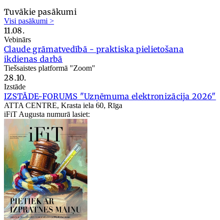
Tuvākie pasākumi
Visi pasākumi >
11.08.
Vebinārs
Claude grāmatvedībā - praktiska pielietošana
ikdienas darbā
Tiešsaistes platformā "Zoom"
28.10.
Izstāde
IZSTĀDE-FORUMS "Uzņēmuma elektronizācija 2026"
ATTA CENTRE, Krasta iela 60, Rīga
iFiT Augusta numurā lasiet: