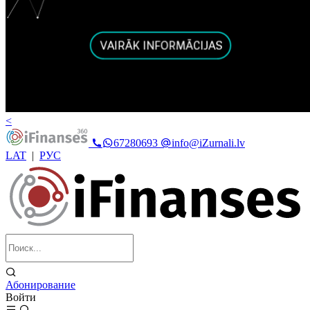
<
67280693
info@iZurnali.lv
LAT
|
РУС
Абонирование
Войти