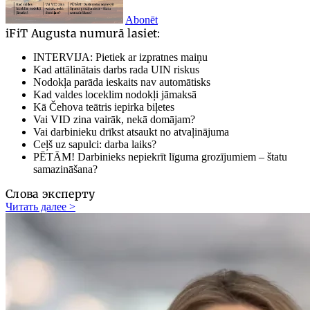
Abonēt
iFiT Augusta numurā lasiet:
INTERVIJA: Pietiek ar izpratnes maiņu
Kad attālinātais darbs rada UIN riskus
Nodokļa parāda ieskaits nav automātisks
Kad valdes loceklim nodokļi jāmaksā
Kā Čehova teātris iepirka biļetes
Vai VID zina vairāk, nekā domājam?
Vai darbinieku drīkst atsaukt no atvaļinājuma
Ceļš uz sapulci: darba laiks?
PĒTĀM! Darbinieks nepiekrīt līguma grozījumiem – štatu
samazināšana?
Слова эксперту
Читать далее >