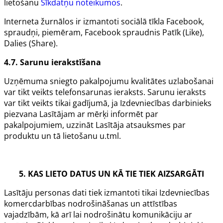
lietošanu
Sīkdatņu noteikumos
.
Interneta žurnālos ir izmantoti sociālā tīkla
Facebook
,
spraudņi, piemēram,
Facebook
spraudnis Patīk (
Like
),
Dalies (
Share
).
4.7. Sarunu ierakstīšana
Uzņēmuma sniegto pakalpojumu kvalitātes uzlabošanai
var tikt veikts telefonsarunas ieraksts. Sarunu ieraksts
var tikt veikts tikai gadījumā, ja Izdevniecības darbinieks
piezvana Lasītājam ar mērķi informēt par
pakalpojumiem, uzzināt Lasītāja atsauksmes par
produktu un tā lietošanu u.tml.
5. KAS LIETO DATUS UN KĀ TIE TIEK AIZSARGĀTI
Lasītāju personas dati tiek izmantoti tikai Izdevniecības
komercdarbības nodrošināšanas un attīstības
vajadzībām, kā arī lai nodrošinātu komunikāciju ar