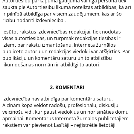
Autortiesību pārkāpuma gadījumā vainīgā persona tiek
saukta pie Autortiesību likumā noteiktās atbildības, kā arī
ir pilnībā atbildīga par visiem zaudējumiem, kas ar šo
rīcību nodarīti Izdevniecībai.
Iesūtot rakstus Izdevniecības redakcijai, tiek nodotas
visas autortiesības, un turpmāk redakcijas tiesības ir
izlemt par rakstu izmantošanu. Interneta žurnālos
publicēto autoru un redakcijas viedokļi var atšķirties. Par
publikāciju un komentāru saturu un to atbilstību
likumdošanas normām ir atbildīgi to autori.
2. KOMENTĀRI
Izdevniecība nav atbildīga par komentāru saturu.
Aicinām kopā veidot radošu, profesionālu, diskusiju
veicinošu vidi, kur paust viedokļus un norisināties domu
apmaiņai. Komentārus Interneta žurnālos publicētajiem
rakstiem var pievienot Lasītāji – reģistrētie lietotāji.