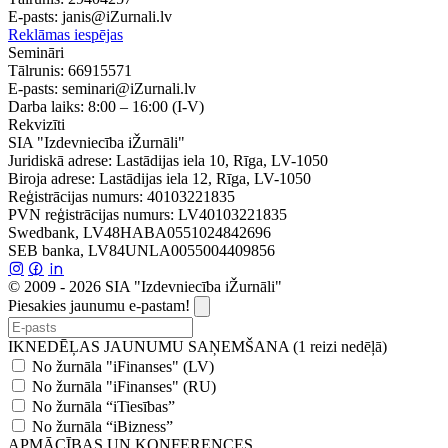
E-pasts:
janis@iZurnali.lv
Reklāmas iespējas
Semināri
Tālrunis:
66915571
E-pasts:
seminari@iZurnali.lv
Darba laiks:
8:00 – 16:00
(I-V)
Rekvizīti
SIA "Izdevniecība iŽurnāli"
Juridiskā adrese: Lastādijas iela 10, Rīga, LV-1050
Biroja adrese: Lastādijas iela 12, Rīga, LV-1050
Reģistrācijas numurs: 40103221835
PVN reģistrācijas numurs: LV40103221835
Swedbank, LV48HABA0551024842696
SEB banka, LV84UNLA0055004409856
© 2009 - 2026 SIA "Izdevniecība iŽurnāli"
Piesakies jaunumu e-pastam!
IKNEDĒĻAS JAUNUMU SAŅEMŠANA (1 reizi nedēļā)
No žurnāla "iFinanses" (LV)
No žurnāla "iFinanses" (RU)
No žurnāla “iTiesības”
No žurnāla “iBizness”
APMĀCĪBAS UN KONFERENCES