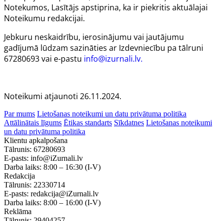
Notekumos, Lasītājs apstiprina, ka ir piekritis aktuālajai
Noteikumu redakcijai.
Jebkuru neskaidrību, ierosinājumu vai jautājumu
gadījumā lūdzam sazināties ar Izdevniecību pa tālruni
67280693 vai e-pastu
info@izurnali.lv.
Noteikumi atjaunoti 26.11.2024.
Par mums
Lietošanas noteikumi un datu privātuma politika
Attālinātais līgums
Ētikas standarts
Sīkdatnes
Lietošanas noteikumi
un datu privātuma politika
Klientu apkalpošana
Tālrunis:
67280693
E-pasts:
info@iZurnali.lv
Darba laiks:
8:00 – 16:30
(I-V)
Redakcija
Tālrunis:
22330714
E-pasts:
redakcija@iZurnali.lv
Darba laiks:
8:00 – 16:00
(I-V)
Reklāma
Tālrunis:
29404257