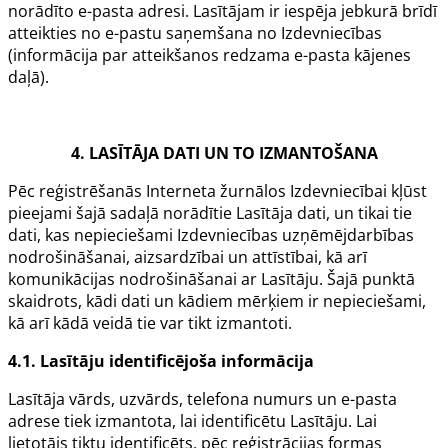
norādīto e-pasta adresi. Lasītājam ir iespēja jebkurā brīdī
atteikties no e-pastu saņemšana no Izdevniecības
(informācija par atteikšanos redzama e-pasta kājenes
daļā).
4. LASĪTĀJA DATI UN TO IZMANTOŠANA
Pēc reģistrēšanās Interneta žurnālos Izdevniecībai kļūst
pieejami šajā sadaļā norādītie Lasītāja dati, un tikai tie
dati, kas nepieciešami Izdevniecības uzņēmējdarbības
nodrošināšanai, aizsardzībai un attīstībai, kā arī
komunikācijas nodrošināšanai ar Lasītāju. Šajā punktā
skaidrots, kādi dati un kādiem mērķiem ir nepieciešami,
kā arī kādā veidā tie var tikt izmantoti.
4.1. Lasītāju identificējoša informācija
Lasītāja vārds, uzvārds, telefona numurs un e-pasta
adrese tiek izmantota, lai identificētu Lasītāju. Lai
lietotājs tiktu identificēts, pēc reģistrācijas formas