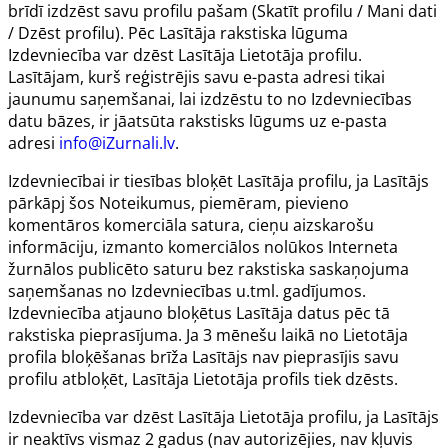
brīdī izdzēst savu profilu pašam (Skatīt profilu / Mani dati
/ Dzēst profilu). Pēc Lasītāja rakstiska lūguma
Izdevniecība var dzēst Lasītāja Lietotāja profilu.
Lasītājam, kurš reģistrējis savu e-pasta adresi tikai
jaunumu saņemšanai, lai izdzēstu to no Izdevniecības
datu bāzes, ir jāatsūta rakstisks lūgums uz e-pasta
adresi
info@iZurnali.lv
.
Izdevniecībai ir tiesības bloķēt Lasītāja profilu, ja Lasītājs
pārkāpj šos Noteikumus, piemēram, pievieno
komentāros komerciāla satura, cieņu aizskarošu
informāciju, izmanto komerciālos nolūkos Interneta
žurnālos publicēto saturu bez rakstiska saskaņojuma
saņemšanas no Izdevniecības u.tml. gadījumos.
Izdevniecība atjauno bloķētus Lasītāja datus pēc tā
rakstiska pieprasījuma. Ja 3 mēnešu laikā no Lietotāja
profila bloķēšanas brīža Lasītājs nav pieprasījis savu
profilu atbloķēt, Lasītāja Lietotāja profils tiek dzēsts.
Izdevniecība var dzēst Lasītāja Lietotāja profilu, ja Lasītājs
ir neaktīvs vismaz 2 gadus (nav autorizējies, nav kļuvis