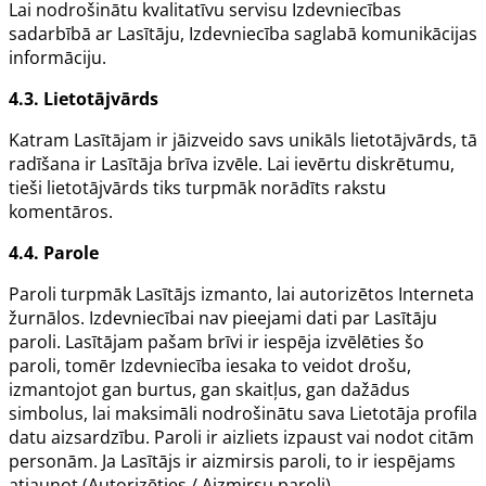
Lai nodrošinātu kvalitatīvu servisu Izdevniecības
sadarbībā ar Lasītāju, Izdevniecība saglabā komunikācijas
informāciju.
4.3. Lietotājvārds
Katram Lasītājam ir jāizveido savs unikāls lietotājvārds, tā
radīšana ir Lasītāja brīva izvēle. Lai ievērtu diskrētumu,
tieši lietotājvārds tiks turpmāk norādīts rakstu
komentāros.
4.4. Parole
Paroli turpmāk Lasītājs izmanto, lai autorizētos Interneta
žurnālos. Izdevniecībai nav pieejami dati par Lasītāju
paroli. Lasītājam pašam brīvi ir iespēja izvēlēties šo
paroli, tomēr Izdevniecība iesaka to veidot drošu,
izmantojot gan burtus, gan skaitļus, gan dažādus
simbolus, lai maksimāli nodrošinātu sava Lietotāja profila
datu aizsardzību. Paroli ir aizliets izpaust vai nodot citām
personām. Ja Lasītājs ir aizmirsis paroli, to ir iespējams
atjaunot (Autorizēties / Aizmirsu paroli).