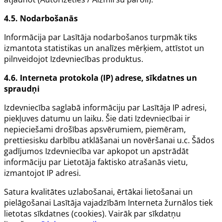
4.5. Nodarbošanās
Informācija par Lasītāja nodarbošanos turpmāk tiks
izmantota statistikas un analīzes mērķiem, attīstot un
pilnveidojot Izdevniecības produktus.
4.6. Interneta protokola (IP) adrese, sīkdatnes un
spraudņi
Izdevniecība saglabā informāciju par Lasītāja IP adresi,
piekļuves datumu un laiku. Šie dati Izdevniecībai ir
nepieciešami drošības apsvērumiem, piemēram,
prettiesisku darbību atklāšanai un novēršanai u.c. Šādos
gadījumos Izdevniecība var apkopot un apstrādāt
informāciju par Lietotāja faktisko atrašanās vietu,
izmantojot IP adresi.
Satura kvalitātes uzlabošanai, ērtākai lietošanai un
pielāgošanai Lasītāja vajadzībām Interneta žurnālos tiek
lietotas
sīkdatnes (
cookies
)
. Vairāk par sīkdatņu