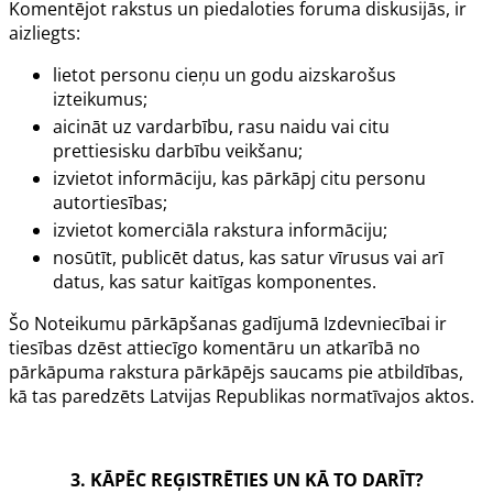
Komentējot rakstus un piedaloties foruma diskusijās, ir
aizliegts:
lietot personu cieņu un godu aizskarošus
izteikumus;
aicināt uz vardarbību, rasu naidu vai citu
prettiesisku darbību veikšanu;
izvietot informāciju, kas pārkāpj citu personu
autortiesības;
izvietot komerciāla rakstura informāciju;
nosūtīt, publicēt datus, kas satur vīrusus vai arī
datus, kas satur kaitīgas komponentes.
Šo Noteikumu pārkāpšanas gadījumā Izdevniecībai ir
tiesības dzēst attiecīgo komentāru un atkarībā no
pārkāpuma rakstura pārkāpējs saucams pie atbildības,
kā tas paredzēts Latvijas Republikas normatīvajos aktos.
3. KĀPĒC REĢISTRĒTIES UN KĀ TO DARĪT?