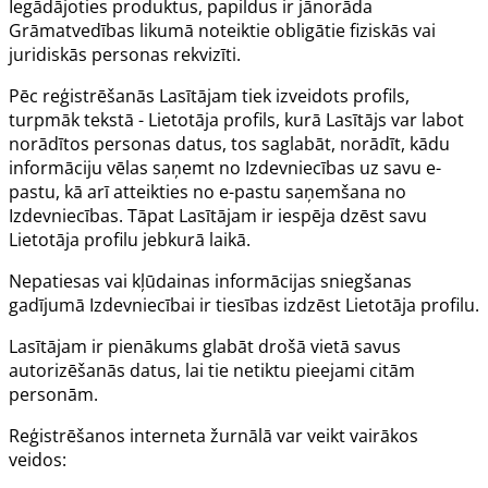
Iegādājoties produktus, papildus ir jānorāda
Grāmatvedības likumā noteiktie obligātie fiziskās vai
juridiskās personas rekvizīti.
Pēc reģistrēšanās Lasītājam tiek izveidots profils,
turpmāk tekstā - Lietotāja profils, kurā Lasītājs var labot
norādītos personas datus, tos saglabāt, norādīt, kādu
informāciju vēlas saņemt no Izdevniecības uz savu e-
pastu, kā arī atteikties no e-pastu saņemšana no
Izdevniecības. Tāpat Lasītājam ir iespēja dzēst savu
Lietotāja profilu jebkurā laikā.
Nepatiesas vai kļūdainas informācijas sniegšanas
gadījumā Izdevniecībai ir tiesības izdzēst Lietotāja profilu.
Lasītājam ir pienākums glabāt drošā vietā savus
autorizēšanās datus, lai tie netiktu pieejami citām
personām.
Reģistrēšanos interneta žurnālā var veikt vairākos
veidos: