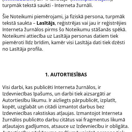
turpmāk tekstā saukti - Interneta žurnāli.
Šie Noteikumi piemērojami, ja fiziskā persona, turpmāk
tekstā saukta –
Lasītājs
, reģistrējas vai jau ir reģistrējies
Interneta žurnālos pirms šo Noteikumu stāšanās spēkā.
Noteikumi attiecība uz Lasītāja personas datiem tiek
piemēroti līdz brīdim, kamēr visi Lasītāja dati tiek dzēsti
no Lasītāja profila.
1. AUTORTIESĪBAS
Visi darbi, kas publicēti Interneta žurnālos, ir
Izdevniecības īpašums, un darbi tiek aizsargāti ar
Autortiesību likumu. Ir aizliegts pārpublicēt, izplatīt,
kopēt, uzglabāt un citādi izmantot darbus bez
Izdevniecības rakstiskas atļaujas. Izmantojot Interneta
žurnālos publicēto darbu citātus vai fragmentus likumā
atļautajos gadījumos, atsauce uz Izdevniecību ir obligāta.