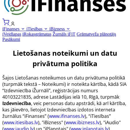
iFinanses
iTiesības
iBizness
iVeidlapas
iRokasgrāmatas
Žurnāls iFiT
Grāmatveža plānotājs
Pasākumi
Lietošanas noteikumi un datu
privātuma politika
Šajos Lietošanas noteikumos un datu privātuma politikā
(turpmāk tekstā – Noteikumi) ir noteikta kārtība, kādā SIA
“Izdevniecība iŽurnāli”, reģistrācijas numurs
40103221835, adrese Lastādijas ielā 10, Rīgā, turpmāk
Izdevniecība
, veic personas datu apstrādi, kā arī kārtība,
kas jāievēro, lietojot Izdevniecības izdotos interneta
žurnālus “iFinanses” (
www.ifinanses.lv
), “iTiesības”
(
www.itiesibas.lv
), "iBizness" (
www.ibizness.lv
), "iAudio"
(
www.iaudio.lv
) un "iPlanotajs" (
www.iplanotajs.lv
),