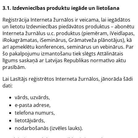
3.1. Izdevniecības produktu iegāde un lietošana
Reģistrācija Interneta žurnālos ir veicama, lai iegādātos
un lietotu Izdevniecības piedāvātos produktus – abonētu
Interneta žurnālus u.c. produktus (piemēram, iVeidlapas,
iRokagrāmatas, iSeminārus, Grāmatveža plānotājus), kā
arī apmeklētu konferences, seminārus un vebinārus. Par
šo pakalpojumu izmantošanu tiek slēgts Attālinātais
līgums saskaņā ar Latvijas Republikas normatīvo aktu
prasībām.
Lai Lasītājs reģistrētos Interneta žurnālos, jānorāda šādi
dati:
vārds, uzvārds,
e-pasta adrese,
telefona numurs,
lietotājvārds,
nodarbošanās (izvēles lauks).