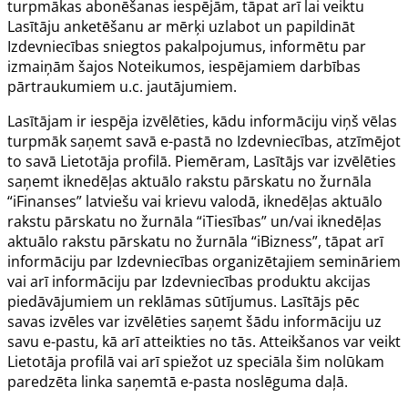
turpmākas abonēšanas iespējām, tāpat arī lai veiktu
Lasītāju anketēšanu ar mērķi uzlabot un papildināt
Izdevniecības sniegtos pakalpojumus, informētu par
izmaiņām šajos Noteikumos, iespējamiem darbības
pārtraukumiem u.c. jautājumiem.
Lasītājam ir iespēja izvēlēties, kādu informāciju viņš vēlas
turpmāk saņemt savā e-pastā no Izdevniecības, atzīmējot
to savā Lietotāja profilā. Piemēram, Lasītājs var izvēlēties
saņemt iknedēļas aktuālo rakstu pārskatu no žurnāla
“iFinanses” latviešu vai krievu valodā, iknedēļas aktuālo
rakstu pārskatu no žurnāla “iTiesības” un/vai iknedēļas
aktuālo rakstu pārskatu no žurnāla “iBizness”, tāpat arī
informāciju par Izdevniecības organizētajiem semināriem
vai arī informāciju par Izdevniecības produktu akcijas
piedāvājumiem un reklāmas sūtījumus. Lasītājs pēc
savas izvēles var izvēlēties saņemt šādu informāciju uz
savu e-pastu, kā arī atteikties no tās. Atteikšanos var veikt
Lietotāja profilā vai arī spiežot uz speciāla šim nolūkam
paredzēta linka saņemtā e-pasta noslēguma daļā.