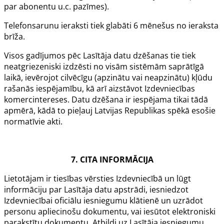
par abonentu u.c. pazīmes).
Telefonsarunu ieraksti tiek glabāti 6 mēnešus no ieraksta
brīža.
Visos gadījumos pēc Lasītāja datu dzēšanas tie tiek
neatgriezeniski izdzēsti no visām sistēmām saprātīgā
laikā, ievērojot cilvēcīgu (apzinātu vai neapzinātu) kļūdu
rašanās iespējamību, kā arī aizstāvot Izdevniecības
komercintereses. Datu dzēšana ir iespējama tikai tādā
apmērā, kādā to pieļauj Latvijas Republikas spēkā esošie
normatīvie akti.
7. CITA INFORMĀCIJA
Lietotājam ir tiesības vērsties Izdevniecībā un lūgt
informāciju par Lasītāja datu apstrādi, iesniedzot
Izdevniecībai oficiālu iesniegumu klātienē un uzrādot
personu apliecinošu dokumentu, vai iesūtot elektroniski
parakstītu dokumentu. Atbildi uz Lasītāja iesniegumu