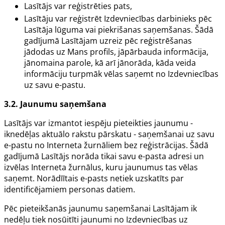
Lasītājs var reģistrēties pats,
Lasītāju var reģistrēt Izdevniecības darbinieks pēc
Lasītāja lūguma vai piekrišanas saņemšanas. Šādā
gadījumā Lasītājam uzreiz pēc reģistrēšanas
jādodas uz Mans profils, jāpārbauda informācija,
jānomaina parole, kā arī jānorāda, kāda veida
informāciju turpmāk vēlas saņemt no Izdevniecības
uz savu e-pastu.
3.2. Jaunumu saņemšana
Lasītājs var izmantot iespēju pieteikties jaunumu -
iknedēļas aktuālo rakstu pārskatu - saņemšanai uz savu
e-pastu no Interneta žurnāliem bez reģistrācijas. Šādā
gadījumā Lasītājs norāda tikai savu e-pasta adresi un
izvēlas Interneta žurnālus, kuru jaunumus tas vēlas
saņemt. Norādīītais e-pasts netiek uzskatīts par
identificējamiem personas datiem.
Pēc pieteikšanās jaunumu saņemšanai Lasītājam ik
nedēļu tiek nosūitīti jaunumi no Izdevniecības uz