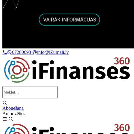
67280693
info@iZurnali.lv
Abonēšana
Autorizēties