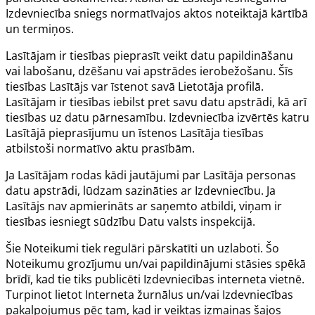
Izdevniecība sniegs normatīvajos aktos noteiktajā kārtībā
un termiņos.
Lasītājam ir tiesības pieprasīt veikt datu papildināšanu
vai labošanu, dzēšanu vai apstrādes ierobežošanu. Šīs
tiesības Lasītājs var īstenot savā Lietotāja profilā.
Lasītājam ir tiesības iebilst pret savu datu apstrādi, kā arī
tiesības uz datu pārnesamību. Izdevniecība izvērtēs katru
Lasītājā pieprasījumu un īstenos Lasītāja tiesības
atbilstoši normatīvo aktu prasībām.
Ja Lasītājam rodas kādi jautājumi par Lasītāja personas
datu apstrādi, lūdzam sazināties ar Izdevniecību. Ja
Lasītājs nav apmierināts ar saņemto atbildi, viņam ir
tiesības iesniegt sūdzību Datu valsts inspekcijā.
Šie Noteikumi tiek regulāri pārskatīti un uzlaboti. Šo
Noteikumu grozījumu un/vai papildinājumi stāsies spēkā
brīdī, kad tie tiks publicēti Izdevniecības interneta vietnē.
Turpinot lietot Interneta žurnālus un/vai Izdevniecības
pakalpojumus pēc tam, kad ir veiktas izmaiņas šajos