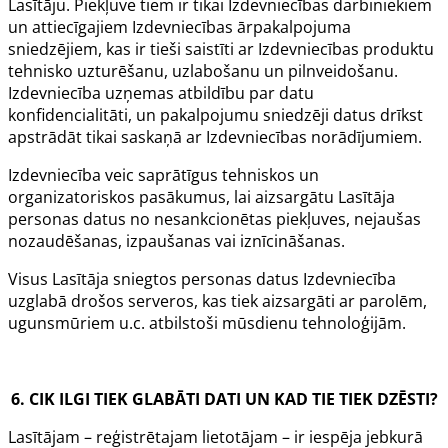
Lasītāju. Piekļuve tiem ir tikai Izdevniecības darbiniekiem
un attiecīgajiem Izdevniecības ārpakalpojuma
sniedzējiem, kas ir tieši saistīti ar Izdevniecības produktu
tehnisko uzturēšanu, uzlabošanu un pilnveidošanu.
Izdevniecība uzņemas atbildību par datu
konfidencialitāti, un pakalpojumu sniedzēji datus drīkst
apstrādāt tikai saskaņā ar Izdevniecības norādījumiem.
Izdevniecība veic saprātīgus tehniskos un
organizatoriskos pasākumus, lai aizsargātu Lasītāja
personas datus no nesankcionētas piekļuves, nejaušas
nozaudēšanas, izpaušanas vai iznīcināšanas.
Visus Lasītāja sniegtos personas datus Izdevniecība
uzglabā drošos serveros, kas tiek aizsargāti ar parolēm,
ugunsmūriem u.c. atbilstoši mūsdienu tehnoloģijām.
6. CIK ILGI TIEK GLABĀTI DATI UN KAD TIE TIEK DZĒSTI?
Lasītājam – reģistrētajam lietotājam – ir iespēja jebkurā