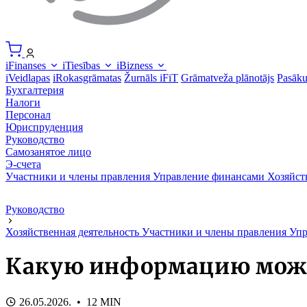
iFinanses
iTiesības
iBizness
iVeidlapas
iRokasgrāmatas
Žurnāls iFiT
Grāmatveža plānotājs
Pasāk
Бухгалтерия
Налоги
Персонал
Юриспруденция
Руководство
Самозанятое лицо
Э-счета
Участники и члены правления
Управление финансами
Хозяйст
Руководство
Хозяйственная деятельность
Участники и члены правления
Упр
Какую информацию може
26.05.2026. • 12 MIN