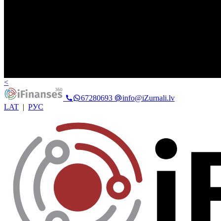
<
67280693
info@iZurnali.lv
LAT
|
РУС