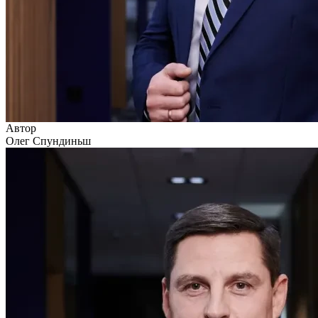
Автор
Олег Спундиньш