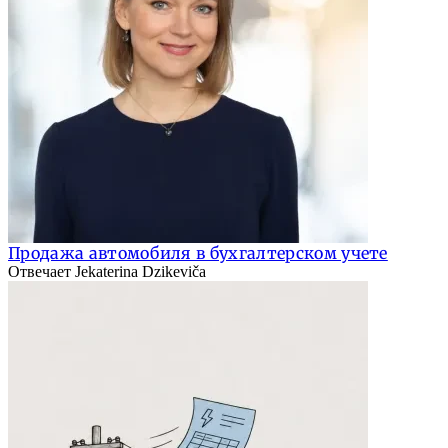
Продажа автомобиля в бухгалтерском учете
Отвечает Jekaterina Dzikeviča