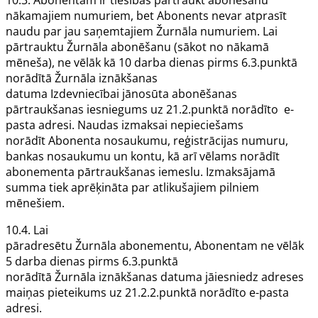
10.3.
Abonentam
ir tiesības pārtraukt abonēšanu
nākamajiem numuriem, bet
Abonents
nevar atprasīt
naudu par jau saņemtajiem
Žurnāla
numuriem. Lai
pārtrauktu
Žurnāla
abonēšanu (sākot no nākamā
mēneša), ne vēlāk kā 10 darba dienas pirms 6.3.punktā
norādītā
Žurnāla
iznākšanas
datuma
Izdevniecībai
jānosūta abonēšanas
pārtraukšanas iesniegums uz 21.2.punktā norādīto e-
pasta adresi. Naudas izmaksai nepieciešams
norādīt
Abonenta
nosaukumu, reģistrācijas numuru,
bankas nosaukumu un kontu, kā arī vēlams norādīt
abonementa pārtraukšanas iemeslu. Izmaksājamā
summa tiek aprēķināta par atlikušajiem pilniem
mēnešiem.
10.4. Lai
pāradresētu
Žurnāla
abonementu,
Abonentam
ne vēlāk
5 darba dienas pirms 6.3.punktā
norādītā
Žurnāla
iznākšanas datuma jāiesniedz adreses
maiņas pieteikums uz 21.2.2.punktā norādīto e-pasta
adresi.