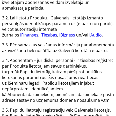
izvēlētajam abonēšanas veidam izvēlētajā un
apmaksātajā periodā.
3.2. Lai lietotu
Produktu
,
Galvenais lietotājs
izmanto
personīgās identifikācijas parametrus (e-pastu un paroli),
veicot autorizāciju interneta
žurnālos
iFinanses
,
iTiesības
,
iBizness
un/vai
iAudio
.
3.3. Pēc samaksas veikšanas informācija par abonementa
aktivizēšanu tiek nosūtīta uz
Galvenā lietotāja
e-pastu.
3.4.
Abonentam
– juridiskai personai - ir tiesības reģistrēt
par
Produkta
lietotājiem savus darbiniekus,
turpmāk
Papildu lietotāji
, katram piešķirot unikālus
lietošanas parametrus. Šis nosacījums neattiecas
uz
iSemināru
iegādi.
Papildu lietotājiem
ir jābūt
nepārprotami identificējamiem
kā
Abonenta
darbiniekiem, piemēram, darbinieka e-pasta
adrese sastāv no uzņēmuma domēna nosaukuma v.tml.
3.5.
Papildu lietotāju
reģistrāciju veic
Galvenais lietotājs
.
Par
Papildu lietotāju
reģistrācijas kārtību informācija tiek