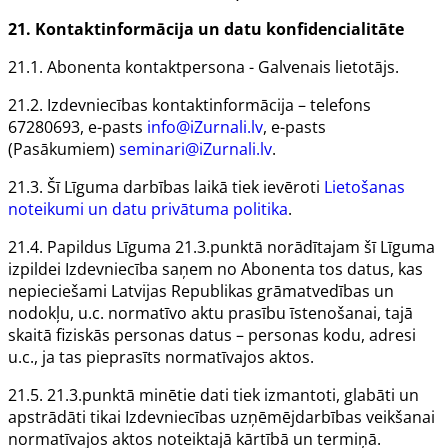
21. Kontaktinformācija un datu konfidencialitāte
21.1.
Abonenta
kontaktpersona
- Galvenais lietotājs.
21.2.
Izdevniecības
kontaktinformācija – telefons
67280693, e-pasts
info@iZurnali.lv
, e-pasts
(Pasākumiem)
seminari@iZurnali.lv
.
21.3. Šī Līguma darbības laikā tiek ievēroti
Lietošanas
noteikumi un datu privātuma politika
.
21.4. Papildus Līguma 21.3.punktā norādītajam šī Līguma
izpildei Izdevniecība saņem no Abonenta tos datus, kas
nepieciešami Latvijas Republikas grāmatvedības un
nodokļu, u.c. normatīvo aktu prasību īstenošanai, tajā
skaitā fiziskās personas datus – personas kodu, adresi
u.c., ja tas pieprasīts normatīvajos aktos.
21.5. 21.3.punktā minētie dati tiek izmantoti, glabāti un
apstrādāti tikai Izdevniecības uzņēmējdarbības veikšanai
normatīvajos aktos noteiktajā kārtībā un termiņā.