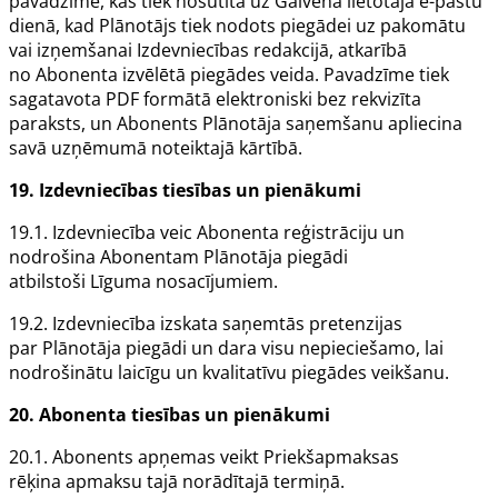
pavadzīme, kas tiek nosūtīta uz
Galvenā lietotāja
e-pastu
dienā, kad
Plānotājs
tiek nodots piegādei uz pakomātu
vai izņemšanai
Izdevniecības
redakcijā, atkarībā
no
Abonenta
izvēlētā piegādes veida. Pavadzīme tiek
sagatavota PDF formātā elektroniski bez rekvizīta
paraksts, un
Abonents
Plānotāja
saņemšanu apliecina
savā uzņēmumā noteiktajā kārtībā.
19.
Izdevniecības
tiesības un pienākumi
19.1.
Izdevniecība
veic
Abonenta
reģistrāciju un
nodrošina
Abonentam Plānotāja
piegādi
atbilstoši
Līguma
nosacījumiem.
19.2.
Izdevniecība
izskata saņemtās pretenzijas
par
Plānotāja
piegādi un dara visu nepieciešamo, lai
nodrošinātu laicīgu un kvalitatīvu piegādes veikšanu.
20.
Abonenta
tiesības un pienākumi
20.1.
Abonents
apņemas veikt
Priekšapmaksas
rēķina
apmaksu tajā norādītajā termiņā.