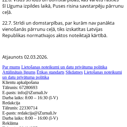
šī
Līguma
izpildes laikā,
Puses
risina savstarpēju pārrunu
ceļā.
22.7. Strīdi un domstarpības, par kurām nav panākta
vienošanās pārrunu ceļā, tiks izskatītas Latvijas
Republikas normatīvajos aktos noteiktajā kārtībā.
Atjaunots 02.03.2026.
Par mums
Lietošanas noteikumi un datu privātuma politika
Attālinātais līgums
Ētikas standarts
Sīkdatnes
Lietošanas noteikumi
un datu privātuma politika
Klientu apkalpošana
Tālrunis:
67280693
E-pasts:
info@iZurnali.lv
Darba laiks:
8:00 – 16:30
(I-V)
Redakcija
Tālrunis:
22330714
E-pasts:
redakcija@iZurnali.lv
Darba laiks:
8:00 – 16:00
(I-V)
Reklāma