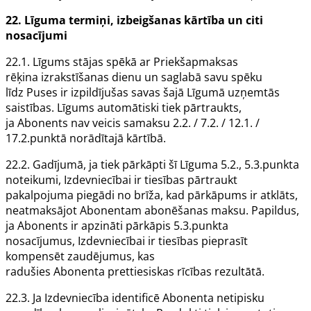
22.
Līguma
termiņi, izbeigšanas kārtība un citi
nosacījumi
22.1.
Līgums
stājas spēkā ar
Priekšapmaksas
rēķina
izrakstīšanas dienu un saglabā savu spēku
līdz
Puses
ir izpildījušas savas šajā
Līgumā
uzņemtās
saistības.
Līgums
automātiski tiek pārtraukts,
ja
Abonents
nav veicis samaksu 2.2. / 7.2. / 12.1. /
17.2.punktā norādītajā kārtībā.
22.2. Gadījumā, ja tiek pārkāpti šī
Līguma
5.2., 5.3.punkta
noteikumi,
Izdevniecībai
ir tiesības pārtraukt
pakalpojuma piegādi no brīža, kad pārkāpums ir atklāts,
neatmaksājot
Abonentam
abonēšanas maksu. Papildus,
ja
Abonents
ir apzināti pārkāpis 5.3.punkta
nosacījumus,
Izdevniecībai
ir tiesības pieprasīt
kompensēt zaudējumus, kas
radušies
Abonenta
prettiesiskas rīcības rezultātā.
22.3. Ja
Izdevniecība
identificē
Abonenta
netipisku