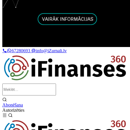
67280693
info@iZurnali.lv
Abonēšana
Autorizēties