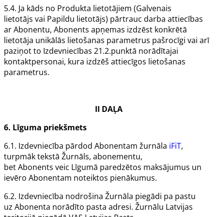
5.4. Ja kāds no
Produkta
lietotājiem (
Galvenais
lietotājs
vai
Papildu lietotājs
) pārtrauc darba attiecības
ar
Abonentu
,
Abonents
apņemas izdzēst konkrētā
lietotāja unikālās lietošanas parametrus pašrocīgi vai arī
paziņot to
Izdevniecības
21.2.punktā norādītajai
kontaktpersonai, kura izdzēš attiecīgos lietošanas
parametrus.
II DAĻA
6. Līguma priekšmets
6.1.
Izdevniecība
pārdod
Abonentam
žurnāla
iFiT
,
turpmāk tekstā
Žurnāls
, abonementu,
bet
Abonents
veic
Līgumā
paredzētos maksājumus un
ievēro
Abonentam
noteiktos pienākumus.
6.2.
Izdevniecība
nodrošina
Žurnāla
piegādi pa pastu
uz
Abonenta
norādīto pasta adresi.
Žurnālu
Latvijas