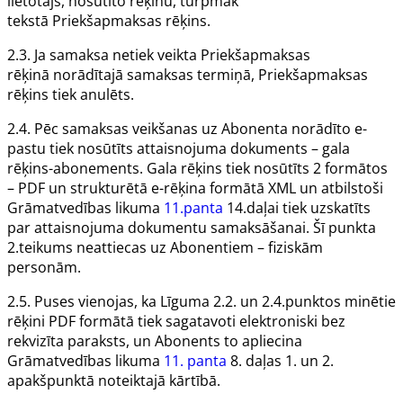
lietotājs
, nosūtīto rēķinu, turpmāk
tekstā
Priekšapmaksas rēķins
.
2.3. Ja samaksa netiek veikta
Priekšapmaksas
rēķinā
norādītajā samaksas termiņā,
Priekšapmaksas
rēķins
tiek anulēts.
2.4. Pēc samaksas veikšanas uz
Abonenta
norādīto e-
pastu tiek nosūtīts attaisnojuma dokuments – gala
rēķins-abonements. Gala rēķins tiek nosūtīts 2 formātos
– PDF un strukturētā e-rēķina formātā XML un atbilstoši
Grāmatvedības likuma
11.panta
14.daļai tiek uzskatīts
par attaisnojuma dokumentu samaksāšanai. Šī punkta
2.teikums neattiecas uz
Abonentiem
– fiziskām
personām.
2.5. Puses vienojas, ka
Līguma
2.2. un 2.4.punktos minētie
rēķini PDF formātā tiek sagatavoti elektroniski bez
rekvizīta
paraksts,
un
Abonents
to apliecina
Grāmatvedības likuma
11. panta
8. daļas 1. un 2.
apakšpunktā noteiktajā kārtībā.