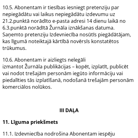
10.5.
Abonentam
ir tiesības iesniegt pretenziju par
nepiegādātu vai laikus nepiegādātu izdevumu uz
21.2.punktā norādīto e-pasta adresi 14 dienu laikā no
6.3.punktā norādītā
Žurnāla
iznākšanas datuma.
Saņemto pretenziju
Izdevniecība
nosūtīs piegādātājam,
kas līgumā noteiktajā kārtībā novērsīs konstatētos
trūkumus.
10.6.
Abonentam
ir aizliegts nelegāli
izmantot
Žurnāla
publikācijas – kopēt, izplatīt, publicēt
vai nodot trešajām personām iegūto informāciju vai
piedalīties tās izplatīšanā, nodošanā trešajām personām
komerciālos nolūkos.
III DAĻA
11.
Līguma priekšmets
11.1.
Izdevniecība
nodrošina
Abonentam
iespēju