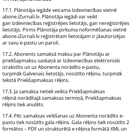
17.1.
Plānotāja
iegāde veicama
Izdevniecības
vietnē
abone.iZurnali.lv.
Plānotāja
iegādi var veikt
gan
Izdevniecības
reģistrējies lietotājs, gan nereģistrējies
lietotājs. Pirms
Plānotāja
pirkuma noformēšanas vietnē
abone.iZurnali.lv reģistrētam lietotājam ir jāautorizējas
ar savu e-pastu un paroli.
17.2.
Abonents
samaksā maksu par
Plānotāju
ar
priekšapmaksu saskaņā ar
Izdevniecības
elektroniski
izrakstīto un uz
Abonenta
norādīto e-pastu,
turpmāk
Galvenais lietotājs
, nosūtīto rēķinu, turpmāk
tekstā
Priekšapmaksas rēķins
.
17.3. Ja samaksa netiek veikta
Priekšapmaksas
rēķinā
norādītajā samaksas termiņā,
Priekšapmaksas
rēķins
tiek anulēts.
17.4. Pēc samaksas veikšanas uz
Abonenta
norādīto e-
pastu tiek nosūtīts gala rēķins. Gala rēķins tiek nosūtīts 2
formātos – PDF un strukturētā e-rēķina formātā XML un