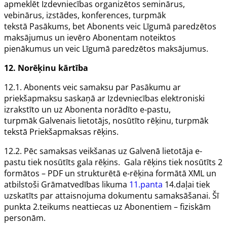
apmeklēt
Izdevniecības
organizētos seminārus,
vebinārus, izstādes, konferences, turpmāk
tekstā
Pasākums
, bet
Abonents
veic
Līgumā
paredzētos
maksājumus un ievēro
Abonentam
noteiktos
pienākumus un veic
Līgumā
paredzētos maksājumus.
12.
Norēķinu kārtība
12.1.
Abonents
veic samaksu par
Pasākumu
ar
priekšapmaksu saskaņā ar
Izdevniecības
elektroniski
izrakstīto un uz
Abonenta
norādīto e-pastu,
turpmāk
Galvenais lietotājs
, nosūtīto rēķinu, turpmāk
tekstā
Priekšapmaksas rēķins
.
12.2. Pēc samaksas veikšanas uz
Galvenā lietotāja
e-
pastu tiek nosūtīts gala rēķins. Gala rēķins tiek nosūtīts 2
formātos – PDF un strukturētā e-rēķina formātā XML un
atbilstoši Grāmatvedības likuma
11.panta
14.daļai tiek
uzskatīts par attaisnojuma dokumentu samaksāšanai. Šī
punkta 2.teikums neattiecas uz
Abonentiem
– fiziskām
personām.