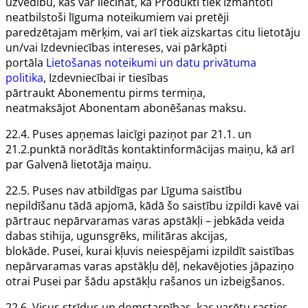
uzvedību, kas var liecināt, ka
Produkti
tiek izmantoti
neatbilstoši līguma noteikumiem vai pretēji
paredzētajam mērķim, vai arī tiek aizskartas citu lietotāju
un/vai
Izdevniecības
intereses, vai pārkāpti
portāla
Lietošanas noteikumi un datu privātuma
politika
,
Izdevniecībai
ir tiesības
pārtraukt
Abonementu
pirms termiņa,
neatmaksājot
Abonentam
abonēšanas maksu.
22.4.
Puses
apņemas laicīgi paziņot par 21.1. un
21.2.punktā norādītās kontaktinformācijas maiņu, kā arī
par
Galvenā lietotāja
maiņu.
22.5.
Puses
nav atbildīgas par
Līguma
saistību
nepildīšanu tādā apjomā, kādā šo saistību izpildi kavē vai
pārtrauc nepārvaramas varas apstākļi – jebkāda veida
dabas stihija, ugunsgrēks, militāras akcijas,
blokāde.
Pusei
, kurai kļuvis neiespējami izpildīt saistības
nepārvaramas varas apstākļu dēļ, nekavējoties jāpaziņo
otrai
Pusei
par šādu apstākļu rašanos un izbeigšanos.
22.6. Visus strīdus un domstarpības, kas varētu rasties