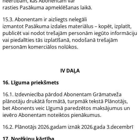
neērtībām, kas
Abonentam
var
rasties
Pasākuma
apmeklēšanas laikā.
15.3.
Abonentam
ir aizliegts nelegāli
izmantot
Pasākuma
izdales materiālus – kopēt, izplatīt,
publicēt vai nodot trešajām personām iegūto informāciju
vai piedalīties tās izplatīšanā, nodošanā trešajām
personām komerciālos nolūkos.
IV DAĻA
16. Līguma priekšmets
16.1.
Izdevniecība
pārdod
Abonentam
Grāmatveža
plānotāju drukātā formātā, turpmāk tekstā
Plānotājs
,
bet
Abonents
veic
Līgumā
paredzētos maksājumus un
ievēro
Abonentam
noteiktos pienākumus.
16.2.
Plānotājs
2026.gadam iznāk 2026.gada 3.decembrī
17. Norēķinu kārtība