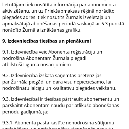
lietotājam
tiek nosūtīta informācija par abonementa
aktivizēšanu, un uz
Priekšapmaksas rēķinā
norādīto
piegādes adresi tiek nosūtīts
Žurnāls
izvēlētajā un
apmaksātajā abonēšanas periodā saskaņā ar 6.3.punktā
norādīto
Žurnāla
iznākšanas grafiku.
9.
Izdevniecības
tiesības un pienākumi
9.1.
Izdevniecība
veic
Abonenta
reģistrāciju un
nodrošina
Abonentam Žurnāla
piegādi
atbilstoši
Līguma
nosacījumiem.
9.2.
Izdevniecība
izskata saņemtās pretenzijas
par
Žurnāla
piegādi un dara visu nepieciešamo, lai
nodrošinātu laicīgu un kvalitatīvu piegādes veikšanu.
9.3.
Izdevniecībai
ir tiesības pārtraukt abonementu un
pārskaitīt
Abonentam
naudu par atlikušo abonēšanas
periodu gadījumā, ja:
9.3.1.
Abonenta
pasta kastīte nenodrošina sūtījumu