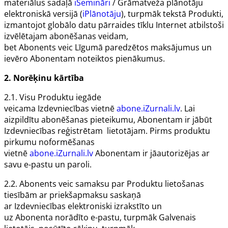
materiālus sadaļā
iSemināri
/ Grāmatveža plānotāju
elektroniskā versijā (
iPlānotāju
), turpmāk tekstā
Produkti
,
izmantojot globālo datu pārraides tīklu
Internet
atbilstoši
izvēlētajam abonēšanas veidam,
bet
Abonents
veic
Līgumā
paredzētos maksājumus un
ievēro
Abonentam
noteiktos pienākumus.
2. Norēķinu kārtība
2.1. Visu
Produktu
iegāde
veicama
Izdevniecības
vietnē
abone.iZurnali.lv
. Lai
aizpildītu abonēšanas pieteikumu,
Abonentam
ir jābūt
Izdevniecības reģistrētam lietotājam. Pirms produktu
pirkumu noformēšanas
vietnē
abone.iZurnali.lv
Abonentam
ir jāautorizējas ar
savu e-pastu un paroli.
2.2.
Abonents
veic samaksu par
Produktu
lietošanas
tiesībām ar priekšapmaksu saskaņā
ar
Izdevniecības
elektroniski izrakstīto un
uz
Abonenta
norādīto e-pastu, turpmāk
Galvenais