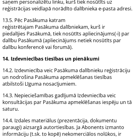
saņem personalizētu linku, kurš tiek nosūtīts uz
reģistrācijas veidlapā norādīto dalībnieka e-pasta adresi.
13.5. Pēc
Pasākuma
katram
reģistrētajam
Pasākuma
dalībniekam, kurš ir
piedalījies
Pasākumā
, tiek nosūtīts apliecinājums(-i) par
dalību
Pasākumā
(apliecinājums netiek nosūtīts par
dalību konferencē vai forumā).
14.
Izdevniecības
tiesības un pienākumi
14.2.
Izdevniecība
veic
Pasākuma
dalībnieku reģistrāciju
un nodrošina
Pasākuma
apmeklēšanas tiesības
atbilstoši
Līguma
nosacījumiem.
14.3. Nepieciešamības gadījumā
Izdevniecība
veic
konsultācijas par
Pasākuma
apmeklēšanas iespēju un tā
saturu.
14.4. Izdales materiālus (prezentācija, dokumentu
paraugi) aizsargā autortiesības. Ja
Abonents
izmanto
informāciju (t.sk. to kopē) nekomerciālos nolūkos, ir