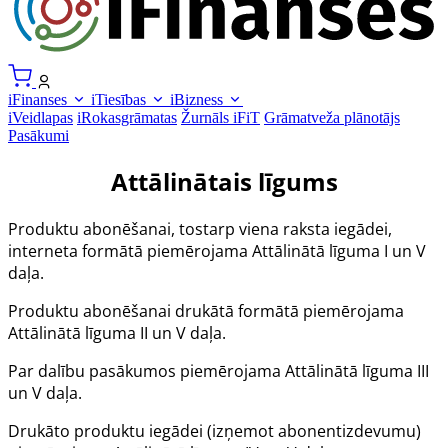
iFinanses
iTiesības
iBizness
iVeidlapas
iRokasgrāmatas
Žurnāls iFiT
Grāmatveža plānotājs
Pasākumi
Attālinātais līgums
Produktu abonēšanai, tostarp viena raksta iegādei,
interneta formātā piemērojama Attālinātā līguma I un V
daļa.
Produktu abonēšanai drukātā formātā piemērojama
Attālinātā līguma II un V daļa.
Par dalību pasākumos piemērojama Attālinātā līguma III
un V daļa.
Drukāto produktu iegādei (izņemot abonentizdevumu)