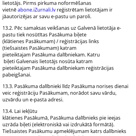
lietotājs. Pirms pirkuma noformēšanas
vietnē
abone.iZurnali.lv
reģistrētam lietotājam ir
jāautorizējas ar savu e-pastu un paroli.
13.2. Pēc samaksas veikšanas uz
Galvenā lietotāja
e-
pastu tiek nosūtītas
Pasākuma
biļete
(klātienes
Pasākumam
) / reģistrācijas links
(tiešsaistes
Pasākumam
) katram
pieteiktajam
Pasākuma
dalībniekam. Katru
biļeti
Galvenais lietotājs
nosūta katram
pieteiktajam
Pasākuma
dalībniekam reģistrācijas
pabeigšanai.
13.3.
Pasākuma
dalībnieki līdz
Pasākuma
norises dienai
veic reģistrāciju
Pasākumam
, norādot savu vārdu,
uzvārdu un e-pasta adresi.
13.4. Lai iekļūtu
klātienes
Pasākumā
,
Pasākuma
dalībnieks pie ieejas
uzrāda biļeti (elektroniskā vai izdrukātā formātā).
Tiešsaistes
Pasākumu
apmeklējumam katrs dalībnieks