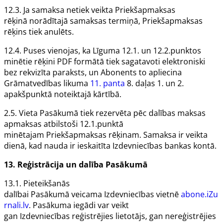
12.3. Ja samaksa netiek veikta
Priekšapmaksas
rēķinā
norādītajā samaksas termiņā,
Priekšapmaksas
rēķins
tiek anulēts.
12.4. Puses vienojas, ka
Līguma
12.1. un 12.2.punktos
minētie rēķini PDF formātā tiek sagatavoti elektroniski
bez rekvizīta
paraksts,
un
Abonents
to apliecina
Grāmatvedības likuma
11. panta
8. daļas 1. un 2.
apakšpunktā noteiktajā kārtībā.
2.5. Vieta
Pasākumā
tiek rezervēta pēc dalības maksas
apmaksas atbilstoši 12.1.punktā
minētajam
Priekšapmaksas rēķinam
. Samaksa ir veikta
dienā, kad nauda ir ieskaitīta
Izdevniecības
bankas kontā.
13.
Reģistrācija un dalība
Pasākumā
13.1. Pieteikšanās
dalībai
Pasākumā
veicama
Izdevniecības
vietnē
abone.iZu
rnali.lv
.
Pasākuma
iegādi var veikt
gan
Izdevniecības
reģistrējies lietotājs, gan nereģistrējies