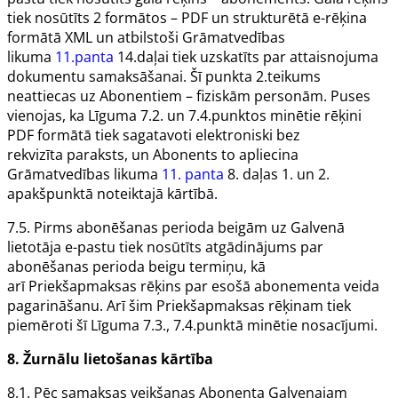
tiek nosūtīts 2 formātos – PDF un strukturētā e-rēķina
formātā XML un atbilstoši Grāmatvedības
likuma
11.panta
14.daļai tiek uzskatīts par attaisnojuma
dokumentu samaksāšanai. Šī punkta 2.teikums
neattiecas uz
Abonentiem
– fiziskām personām. Puses
vienojas, ka
Līguma
7.2. un 7.4.punktos minētie rēķini
PDF formātā tiek sagatavoti elektroniski bez
rekvizīta
paraksts,
un
Abonents
to apliecina
Grāmatvedības likuma
11. panta
8. daļas 1. un 2.
apakšpunktā noteiktajā kārtībā.
7.5. Pirms abonēšanas perioda beigām uz
Galvenā
lietotāja
e-pastu tiek nosūtīts atgādinājums par
abonēšanas perioda beigu termiņu, kā
arī
Priekšapmaksas rēķins
par esošā abonementa veida
pagarināšanu. Arī šim Priekšapmaksas rēķinam tiek
piemēroti šī Līguma 7.3., 7.4.punktā minētie nosacījumi.
8.
Žurnālu
lietošanas kārtība
8.1. Pēc samaksas veikšanas
Abonenta
Galvenajam