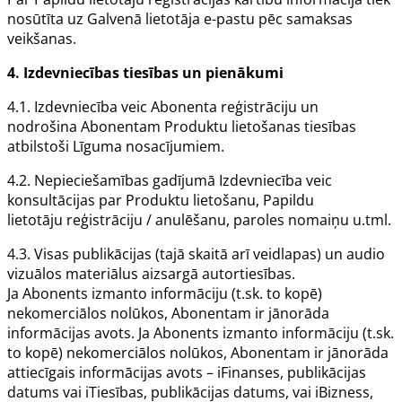
nosūtīta uz
Galvenā lietotāja
e-pastu pēc samaksas
veikšanas.
4.
Izdevniecības
tiesības un pienākumi
4.1.
Izdevniecība
veic
Abonenta
reģistrāciju un
nodrošina
Abonentam Produktu
lietošanas tiesības
atbilstoši
Līguma
nosacījumiem.
4.2. Nepieciešamības gadījumā
Izdevniecība
veic
konsultācijas par
Produktu
lietošanu,
Papildu
lietotāju
reģistrāciju / anulēšanu, paroles nomaiņu u.tml.
4.3. Visas publikācijas (tajā skaitā arī veidlapas) un audio
vizuālos materiālus aizsargā autortiesības.
Ja
Abonents
izmanto informāciju (t.sk. to kopē)
nekomerciālos nolūkos,
Abonentam
ir jānorāda
informācijas avots. Ja
Abonents
izmanto informāciju (t.sk.
to kopē) nekomerciālos nolūkos,
Abonentam
ir jānorāda
attiecīgais informācijas avots – iFinanses, publikācijas
datums vai iTiesības, publikācijas datums, vai iBizness,