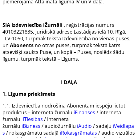
piemērojama Attālinātā līguma IV un V daļa.
SIA
Izdevniecība iŽurnāli
, reģistrācijas numurs
40103221835, juridiskā adrese Lastādijas ielā 10, Rīgā,
LV-1050, turpmāk tekstā
Izdevniecība
no vienas puses,
un
Abonents
no otras puses, turpmāk tekstā katrs
atsevišķi saukts
Puse
, un kopā –
Puses
, noslēdz šādu
līgumu, turpmāk tekstā –
Līgums
.
I DAĻA
1. Līguma priekšmets
1.1.
Izdevniecība
nodrošina
Abonentam
iespēju lietot
produktus – interneta žurnālu
iFinanses
/
interneta
žurnālu
iTiesības
/ interneta
žurnālu
iBizness
/
audiožurnālu
iAudio
/
sadaļu
iVeidlapa
s
/
rokasgrāmatu sadaļā
iRokasgrāmatas
/ audio-vizuālos