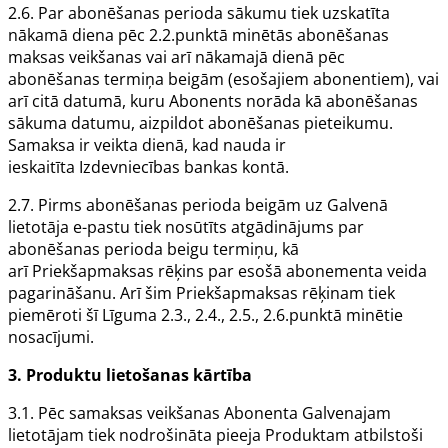
2.6. Par abonēšanas perioda sākumu tiek uzskatīta
nākamā diena pēc 2.2.punktā minētās abonēšanas
maksas veikšanas vai arī nākamajā dienā pēc
abonēšanas termiņa beigām (esošajiem abonentiem), vai
arī citā datumā, kuru
Abonents
norāda kā abonēšanas
sākuma datumu, aizpildot abonēšanas pieteikumu.
Samaksa ir veikta dienā, kad nauda ir
ieskaitīta
Izdevniecības
bankas kontā.
2.7. Pirms abonēšanas perioda beigām uz
Galvenā
lietotāja
e-pastu tiek nosūtīts atgādinājums par
abonēšanas perioda beigu termiņu, kā
arī
Priekšapmaksas rēķins
par esošā abonementa veida
pagarināšanu. Arī šim
Priekšapmaksas rēķinam
tiek
piemēroti šī
Līguma
2.3., 2.4., 2.5., 2.6.punktā minētie
nosacījumi.
3.
Produktu
lietošanas kārtība
3.1. Pēc samaksas veikšanas
Abonenta
Galvenajam
lietotājam
tiek nodrošināta pieeja
Produktam
atbilstoši