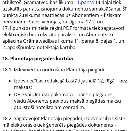
atbilstoši Grāmatvedības likuma
11.panta
14.daļai tiek
uzskatīts par attaisnojuma dokumentu samaksāšanai. Šī
punkta 2.teikums neattiecas uz
Abonentiem
– fiziskām
personām. Puses vienojas, ka Līguma 17.2. un
17.4.punktos minētie rēķini PDF formātā tiek sagatavoti
elektroniski bez rekvizīta paraksts, un
Abonents
to
apliecina Grāmatvedības likuma 11. panta 8. daļas 1. un
2. apakšpunktā noteiktajā kārtībā
18.
Plānotāja
piegādes kārtība
18.1.
Izdevniecība
nodrošina
Plānotāja
piegādi:
Izdevniecības
redakcijā Lastādijas ielā 12, Rīgā – bez
maksas;
DPD vai Omniva pakomātā – par šo piegādes
veidu
Abonents
papildus maksā piegādes maksu
atbilstoši noteiktajam cenrādim.
18.2. Sagatavojot
Plānotāju
piegādei,
Izdevniecības
sistē
mā elektroniski tiek ģenerēts piegādes dokuments –