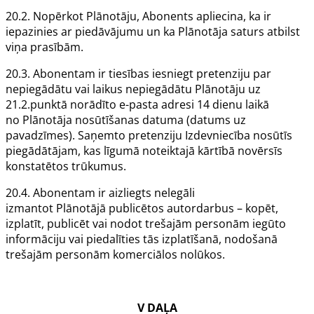
20.2. Nopērkot
Plānotāju
,
Abonents
apliecina, ka ir
iepazinies ar piedāvājumu un ka
Plānotāja
saturs atbilst
viņa prasībām.
20.3.
Abonentam
ir tiesības iesniegt pretenziju par
nepiegādātu vai laikus nepiegādātu
Plānotāju
uz
21.2.punktā norādīto e-pasta adresi 14 dienu laikā
no
Plānotāja
nosūtīšanas datuma (datums uz
pavadzīmes). Saņemto pretenziju
Izdevniecība
nosūtīs
piegādātājam, kas līgumā noteiktajā kārtībā novērsīs
konstatētos trūkumus.
20.4.
Abonentam
ir aizliegts nelegāli
izmantot
Plānotājā
publicētos autordarbus – kopēt,
izplatīt, publicēt vai nodot trešajām personām iegūto
informāciju vai piedalīties tās izplatīšanā, nodošanā
trešajām personām komerciālos nolūkos.
V DAĻA