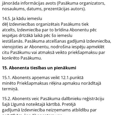
jānorāda informācijas avots (Pasākuma organizators,
nosaukums, datums, prezentācijas autors).
14.5. Ja kādu iemeslu
dēļ
Izdevniecības
organizētais
Pasākums
tiek
atcelts,
Izdevniecība
par to brīdina
Abonentu
pēc
iespējas drīzākā laikā pēc šo iemeslu
iestāšanās.
Pasākuma
atcelšanas gadījumā
Izdevniecība
,
vienojoties ar
Abonentu
, nodrošina iespēju apmeklēt
citu
Pasākumu
vai atmaksā veikto priekšapmaksu par
konkrēto
Pasākumu
.
15.
Abonenta
tiesības un pienākumi
15.1.
Abonents
apņemas veikt 12.1.punktā
minēto
Priekšapmaksas rēķina
apmaksu norādītajā
termiņā.
15.2.
Abonents
veic
Pasākuma
dalībnieku reģistrāciju
šajā
Līgumā
noteiktajā kārtībā. Pretējā
gadījumā
Izdevniecība
neizņemams atbildību par