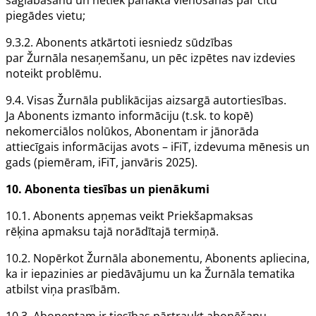
saglabāšanu un netiek panākta vienošanās par citu
piegādes vietu;
9.3.2.
Abonents
atkārtoti iesniedz sūdzības
par
Žurnāla
nesaņemšanu, un pēc izpētes nav izdevies
noteikt problēmu.
9.4. Visas
Žurnāla
publikācijas aizsargā autortiesības.
Ja
Abonents
izmanto informāciju (t.sk. to kopē)
nekomerciālos nolūkos,
Abonentam
ir jānorāda
attiecīgais informācijas avots – iFiT, izdevuma mēnesis un
gads (piemēram, iFiT, janvāris 2025).
10.
Abonenta
tiesības un pienākumi
10.1.
Abonents
apņemas veikt
Priekšapmaksas
rēķina
apmaksu tajā norādītajā termiņā.
10.2. Nopērkot
Žurnāla
abonementu,
Abonents
apliecina,
ka ir iepazinies ar piedāvājumu un ka
Žurnāla
tematika
atbilst viņa prasībām.