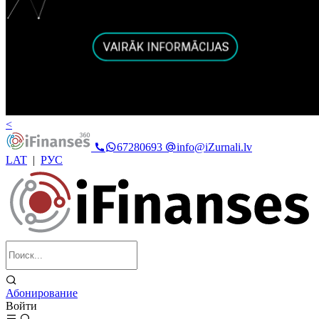
<
67280693
info@iZurnali.lv
LAT
|
РУС
Абонирование
Войти