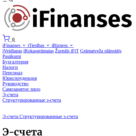
iFinanses
iTiesības
iBizness
iVeidlapas
iRokasgrāmatas
Žurnāls iFiT
Grāmatveža plānotājs
Pasākumi
Бухгалтерия
Налоги
Персонал
Юриспруденция
Руководство
Самозанятое лицо
Э-счета
Структурированные э-счета
Э-счета
Структурированные э-счета
Э-счета