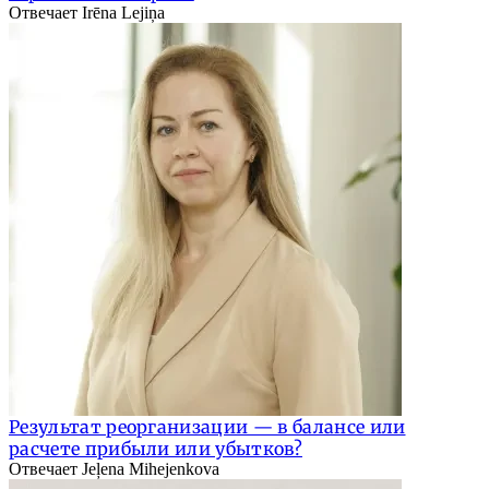
Отвечает Irēna Lejiņa
Результат реорганизации — в балансе или
расчете прибыли или убытков?
Отвечает Jeļena Mihejenkova