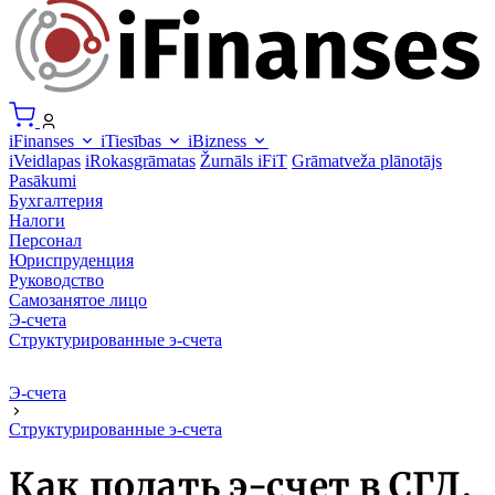
iFinanses
iTiesības
iBizness
iVeidlapas
iRokasgrāmatas
Žurnāls iFiT
Grāmatveža plānotājs
Pasākumi
Бухгалтерия
Налоги
Персонал
Юриспруденция
Руководство
Самозанятое лицо
Э-счета
Структурированные э-счета
Э-счета
Структурированные э-счета
Как подать э-счет в СГД,