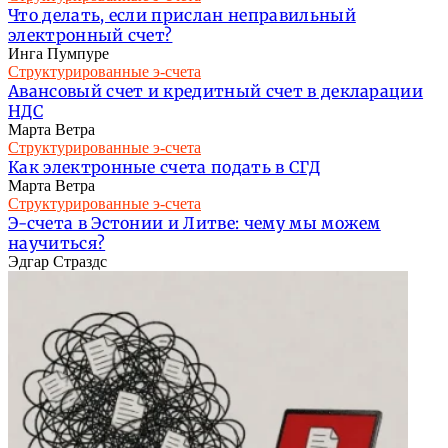
Что делать, если прислан неправильный
электронный счет?
Инга Пумпуре
Структурированные э-счета
Авансовый счет и кредитный счет в декларации
НДС
Марта Ветра
Структурированные э-счета
Как электронные счета подать в СГД
Марта Ветра
Структурированные э-счета
Э-счета в Эстонии и Литве: чему мы можем
научиться?
Эдгар Страздс