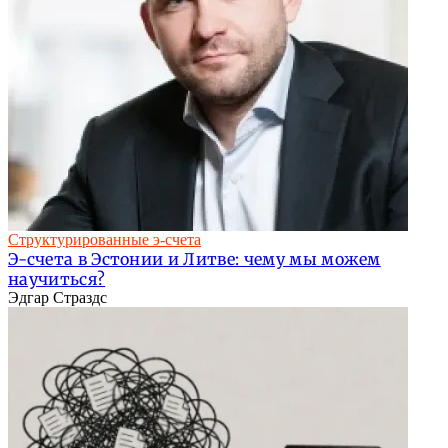
Структурированные э-счета
Э-счета в Эстонии и Литве: чему мы можем
научиться?
Эдгар Страздс