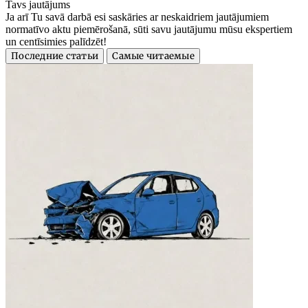
Tavs jautājums
Ja arī Tu savā darbā esi saskāries ar neskaidriem jautājumiem
normatīvo aktu piemērošanā, sūti savu jautājumu mūsu ekspertiem
un centīsimies palīdzēt!
Последние статьи
Самые читаемые