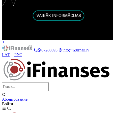
<
67280693
info@iZurnali.lv
LAT
|
РУС
Абонирование
Войти