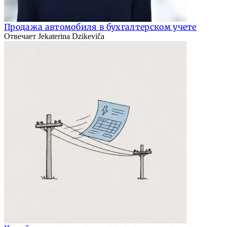
Продажа автомобиля в бухгалтерском учете
Отвечает Jekaterina Dzikeviča