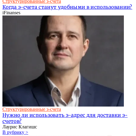
Структурированные э-счета
Когда э-счета станут удобными в использовании?
iFinanses
Структурированные э-счета
Нужно ли использовать э-адрес для доставки э-
счетов?
Лаурис Клагишс
В рубрику >