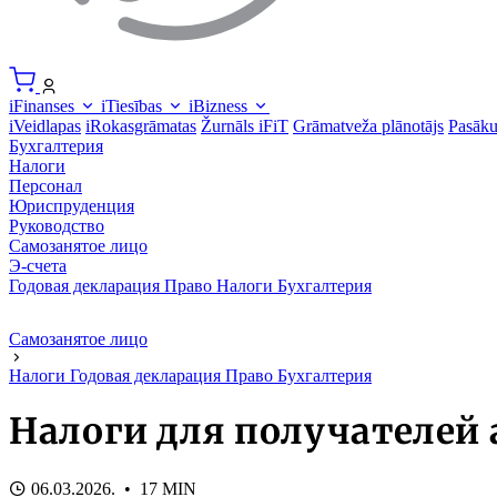
iFinanses
iTiesības
iBizness
iVeidlapas
iRokasgrāmatas
Žurnāls iFiT
Grāmatveža plānotājs
Pasāk
Бухгалтерия
Налоги
Персонал
Юриспруденция
Руководство
Самозанятое лицо
Э-счета
Годовая декларация
Право
Налоги
Бухгалтерия
Самозанятое лицо
Налоги
Годовая декларация
Право
Бухгалтерия
Налоги для получателей
06.03.2026. • 17 MIN