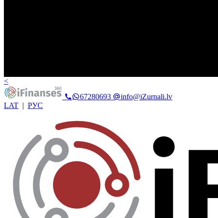
<
67280693
info@iZurnali.lv
LAT
|
РУС