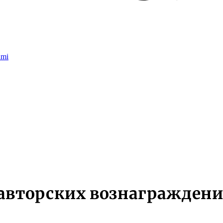
umi
 авторских вознагражден