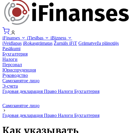
iFinanses
iTiesības
iBizness
iVeidlapas
iRokasgrāmatas
Žurnāls iFiT
Grāmatveža plānotājs
Pasākumi
Бухгалтерия
Налоги
Персонал
Юриспруденция
Руководство
Самозанятое лицо
Э-счета
Годовая декларация
Право
Налоги
Бухгалтерия
Самозанятое лицо
Годовая декларация
Право
Налоги
Бухгалтерия
Как указывать