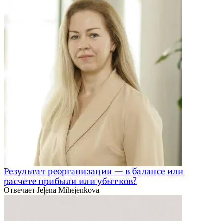
Результат реорганизации — в балансе или
расчете прибыли или убытков?
Отвечает Jeļena Mihejenkova