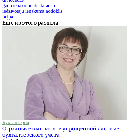
gada ienākumu deklarācija
iedzīvotāju ienākuma nodoklis
peļņa
Еще из этого раздела
Бухгалтерия
Страховые выплаты в упрощенной системе
бухгалтерского учета