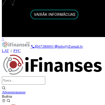
<
67280693
info@iZurnali.lv
LAT
|
РУС
Абонирование
Войти