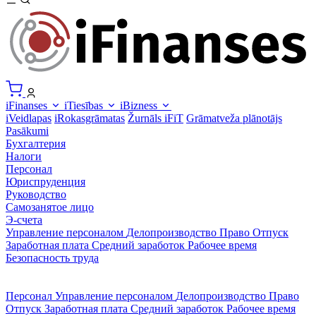
iFinanses
iTiesības
iBizness
iVeidlapas
iRokasgrāmatas
Žurnāls iFiT
Grāmatveža plānotājs
Pasākumi
Бухгалтерия
Налоги
Персонал
Юриспруденция
Руководство
Самозанятое лицо
Э-счета
Управление персоналом
Делопроизводство
Право
Отпуск
Заработная плата
Средний заработок
Рабочее время
Безопасность труда
Персонал
Управление персоналом
Делопроизводство
Право
Отпуск
Заработная плата
Средний заработок
Рабочее время