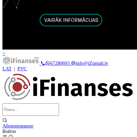
<
67280693
info@iZurnali.lv
LAT
|
РУС
Абонирование
Войти