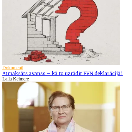
Dokumenti
Atmaksāts avanss – kā to uzrādīt PVN deklarācijā?
Laila Kelmere