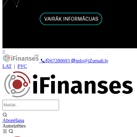
<
67280693
info@iZurnali.lv
LAT
|
РУС
Abonēšana
Autorizēties