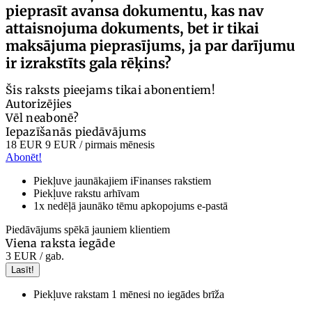
pieprasīt avansa dokumentu, kas nav
attaisnojuma dokuments, bet ir tikai
maksājuma pieprasījums, ja par darījumu
ir izrakstīts gala rēķins?
Šis raksts pieejams tikai abonentiem!
Autorizējies
Vēl neabonē?
Iepazīšanās piedāvājums
18 EUR
9 EUR
/ pirmais mēnesis
Abonēt!
Piekļuve jaunākajiem iFinanses rakstiem
Piekļuve rakstu arhīvam
1x nedēļā jaunāko tēmu apkopojums e-pastā
Piedāvājums spēkā jauniem klientiem
Viena raksta iegāde
3 EUR
/ gab.
Lasīt!
Piekļuve rakstam 1 mēnesi no iegādes brīža