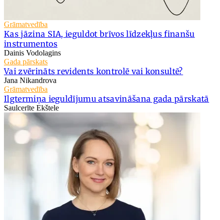
Grāmatvedība
Kas jāzina SIA, ieguldot brīvos līdzekļus finanšu
instrumentos
Dainis Vodolagins
Gada pārskats
Vai zvērināts revidents kontrolē vai konsultē?
Jana Nikandrova
Grāmatvedība
Ilgtermiņa ieguldījumu atsavināšana gada pārskatā
Saulcerīte Ekštele