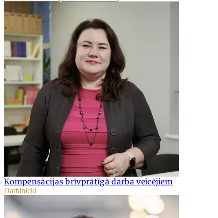
Kompensācijas brīvprātīgā darba veicējiem
Darbinieki