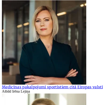
Medicīnas pakalpojumi sportistiem citā Eiropas valstī
Atbild Irēna Lejiņa