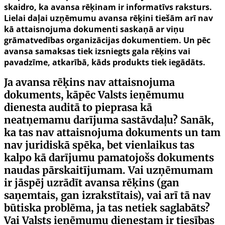
skaidro, ka avansa rēķinam ir informatīvs raksturs.
Lielai daļai uzņēmumu avansa rēķini tiešām arī nav
kā attaisnojuma dokumenti saskaņā ar viņu
grāmatvedības organizācijas dokumentiem. Un pēc
avansa samaksas tiek izsniegts gala rēķins vai
pavadzīme, atkarībā, kāds produkts tiek iegādāts.
Ja avansa rēķins nav attaisnojuma
dokuments, kāpēc Valsts ieņēmumu
dienesta auditā to pieprasa kā
neatņemamu darījuma sastāvdaļu? Sanāk,
ka tas nav attaisnojuma dokuments un tam
nav juridiskā spēka, bet vienlaikus tas
kalpo kā darījumu pamatojošs dokuments
naudas pārskaitījumam. Vai uzņēmumam
ir jāspēj uzrādīt avansa rēķins (gan
saņemtais, gan izrakstītais), vai arī tā nav
būtiska problēma, ja tas netiek saglabāts?
Vai Valsts ieņēmumu dienestam ir tiesības