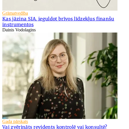
Grāmatvedība
Kas jāzina SIA, ieguldot brīvos līdzekļus finanšu
instrumentos
Dainis Vodolagins
Gada pārskats
Vai zvērināts revidents kontrolē vai konsultē?