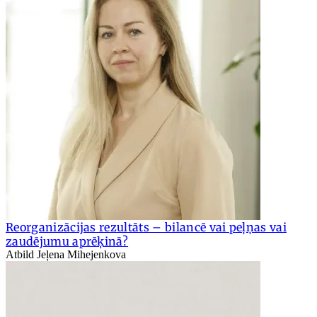
Reorganizācijas rezultāts – bilancē vai peļņas vai
zaudējumu aprēķinā?
Atbild Jeļena Mihejenkova