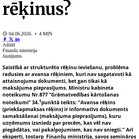
rēķinus?
04.06.2026. • 4 MIN
Atbild
Finanšu ministrija
Jautājums
Saistībā ar strukturēto rēķinu ieviešanu, problēma
radusies ar avansa rēķiniem, kuri nav sagatavoti kā
attaisnojuma dokumenti, bet gan tikai kā
maksājuma pieprasījums. Ministru kabineta
noteikumu Nr.877 “Grāmatvedības kārtošanas
1
noteikumi” 34.
punktā teikts: "Avansa rēķins
(priekšapmaksas rēķins) ir informatīvs dokuments
samaksāšanai (maksājuma pieprasījums), kuru
uzņēmums izsniedz par precēm, kas vēl nav
piegādātas, vai pakalpojumiem, kas nav sniegti." Arī
eksperti, tostarp Finanšu ministrija, savos semināros