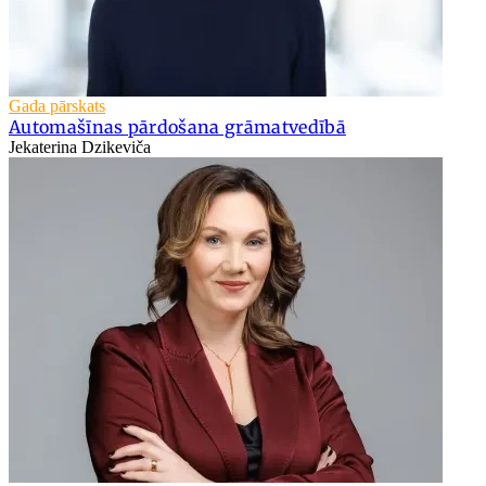
Gada pārskats
Automašīnas pārdošana grāmatvedībā
Jekaterina Dzikeviča