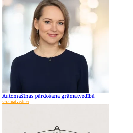
Automašīnas pārdošana grāmatvedībā
Grāmatvedība