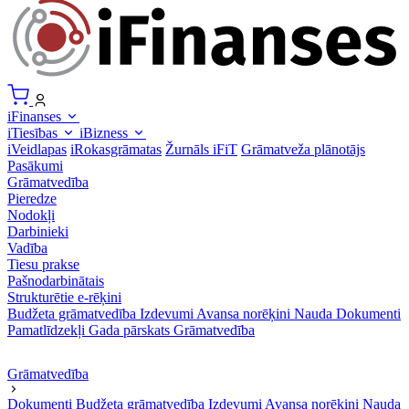
iFinanses
iTiesības
iBizness
iVeidlapas
iRokasgrāmatas
Žurnāls iFiT
Grāmatveža plānotājs
Pasākumi
Grāmatvedība
Pieredze
Nodokļi
Darbinieki
Vadība
Tiesu prakse
Pašnodarbinātais
Strukturētie e-rēķini
Budžeta grāmatvedība
Izdevumi
Avansa norēķini
Nauda
Dokumenti
Pamatlīdzekļi
Gada pārskats
Grāmatvedība
Grāmatvedība
Dokumenti
Budžeta grāmatvedība
Izdevumi
Avansa norēķini
Nauda