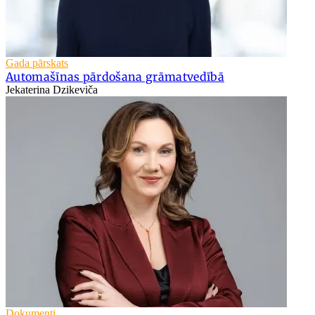
Gada pārskats
Automašīnas pārdošana grāmatvedībā
Jekaterina Dzikeviča
Dokumenti