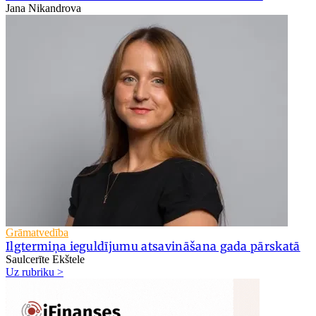
Jana Nikandrova
Grāmatvedība
Ilgtermiņa ieguldījumu atsavināšana gada pārskatā
Saulcerīte Ekštele
Uz rubriku >