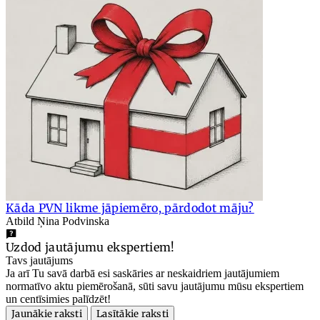
Kāda PVN likme jāpiemēro, pārdodot māju?
Atbild Ņina Podvinska
Uzdod jautājumu ekspertiem!
Tavs jautājums
Ja arī Tu savā darbā esi saskāries ar neskaidriem jautājumiem
normatīvo aktu piemērošanā, sūti savu jautājumu mūsu ekspertiem
un centīsimies palīdzēt!
Jaunākie raksti
Lasītākie raksti