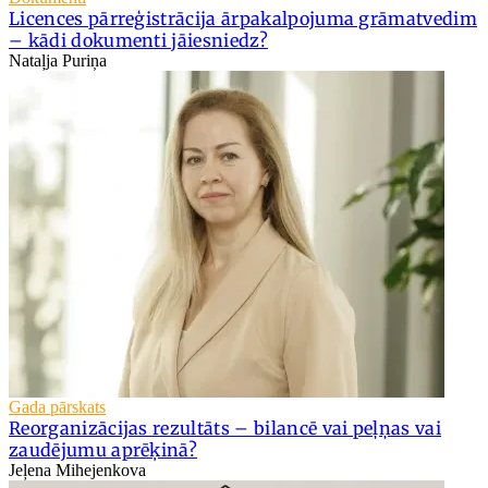
Licences pārreģistrācija ārpakalpojuma grāmatvedim
– kādi dokumenti jāiesniedz?
Nataļja Puriņa
Gada pārskats
Reorganizācijas rezultāts – bilancē vai peļņas vai
zaudējumu aprēķinā?
Jeļena Mihejenkova