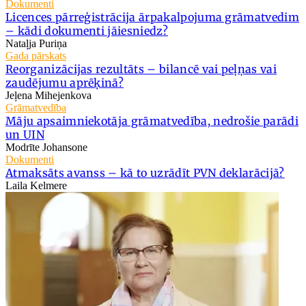
Dokumenti
Licences pārreģistrācija ārpakalpojuma grāmatvedim
– kādi dokumenti jāiesniedz?
Nataļja Puriņa
Gada pārskats
Reorganizācijas rezultāts – bilancē vai peļņas vai
zaudējumu aprēķinā?
Jeļena Mihejenkova
Grāmatvedība
Māju apsaimniekotāja grāmatvedība, nedrošie parādi
un UIN
Modrīte Johansone
Dokumenti
Atmaksāts avanss – kā to uzrādīt PVN deklarācijā?
Laila Kelmere