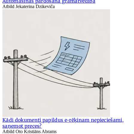
Automašīnas pārdošana grāmatvedībā
Atbild Jekaterina Dzikeviča
Kādi dokumenti papildus e-rēķinam nepieciešami,
saņemot preces?
Atbild Oto Kristiāns Abrams