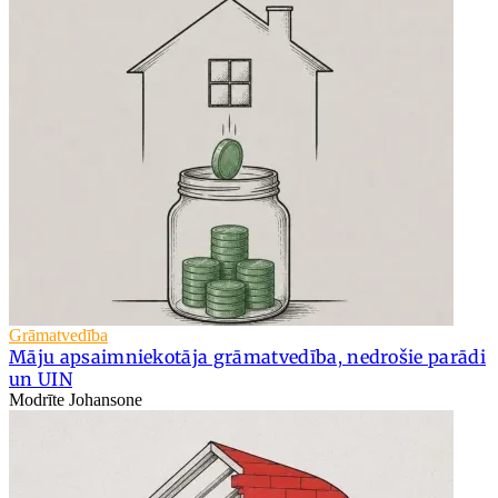
Grāmatvedība
Māju apsaimniekotāja grāmatvedība, nedrošie parādi
un UIN
Modrīte Johansone