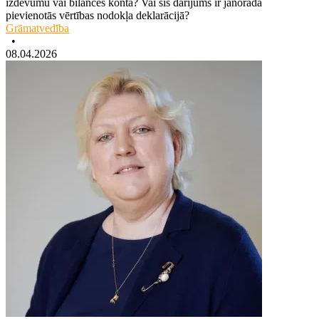
izdevumu vai bilances kontā? Vai šis darījums ir jānorāda
pievienotās vērtības nodokļa deklarācijā?
Grāmatvedība
•
08.04.2026