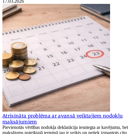
17.03.2026
Atrisināta problēma ar avansā veiktajiem nodokļu
maksājumiem
Pievienotās vērtības nodokļa deklarācija iesniegta ar kavējumu, bet
maksājums noteiktajā termiņā jau ir veikts un netiek izmantots citu