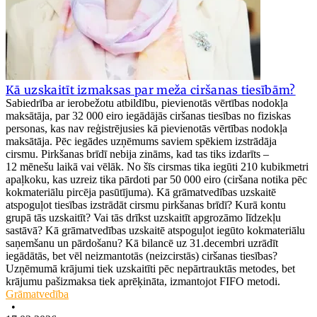
Kā uzskaitīt izmaksas par meža ciršanas tiesībām?
Sabiedrība ar ierobežotu atbildību, pievienotās vērtības nodokļa
maksātāja, par 32 000 eiro iegādājās ciršanas tiesības no fiziskas
personas, kas nav reģistrējusies kā pievienotās vērtības nodokļa
maksātāja. Pēc iegādes uzņēmums saviem spēkiem izstrādāja
cirsmu. Pirkšanas brīdī nebija zināms, kad tas tiks izdarīts –
12 mēnešu laikā vai vēlāk. No šīs cirsmas tika iegūti 210 kubikmetri
apaļkoku, kas uzreiz tika pārdoti par 50 000 eiro (ciršana notika pēc
kokmateriālu pircēja pasūtījuma). Kā grāmatvedības uzskaitē
atspoguļot tiesības izstrādāt cirsmu pirkšanas brīdī? Kurā kontu
grupā tās uzskaitīt? Vai tās drīkst uzskaitīt apgrozāmo līdzekļu
sastāvā? Kā grāmatvedības uzskaitē atspoguļot iegūto kokmateriālu
saņemšanu un pārdošanu? Kā bilancē uz 31.decembri uzrādīt
iegādātās, bet vēl neizmantotās (neizcirstās) ciršanas tiesības?
Uzņēmumā krājumi tiek uzskaitīti pēc nepārtrauktās metodes, bet
krājumu pašizmaksa tiek aprēķināta, izmantojot FIFO metodi.
Grāmatvedība
•