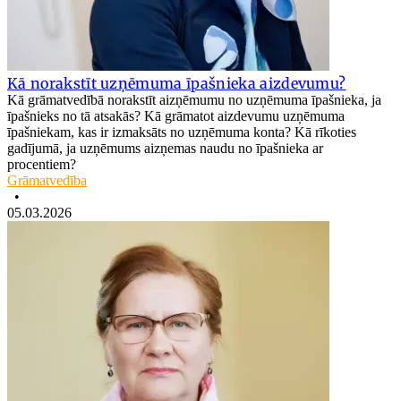
Kā norakstīt uzņēmuma īpašnieka aizdevumu?
Kā grāmatvedībā norakstīt aizņēmumu no uzņēmuma īpašnieka, ja
īpašnieks no tā atsakās? Kā grāmatot aizdevumu uzņēmuma
īpašniekam, kas ir izmaksāts no uzņēmuma konta? Kā rīkoties
gadījumā, ja uzņēmums aizņemas naudu no īpašnieka ar
procentiem?
Grāmatvedība
•
05.03.2026