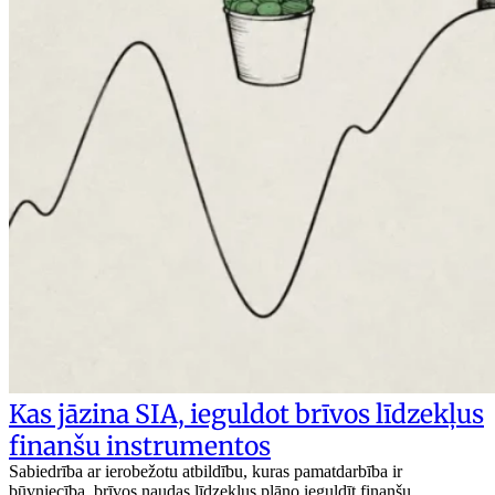
Kas jāzina SIA, ieguldot brīvos līdzekļus
finanšu instrumentos
Sabiedrība ar ierobežotu atbildību, kuras pamatdarbība ir
būvniecība, brīvos naudas līdzekļus plāno ieguldīt finanšu