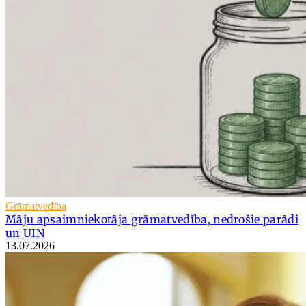
Grāmatvedība
Māju apsaimniekotāja grāmatvedība, nedrošie parādi
un UIN
13.07.2026