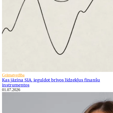
Grāmatvedība
Kas jāzina SIA, ieguldot brīvos līdzekļus finanšu
instrumentos
01.07.2026