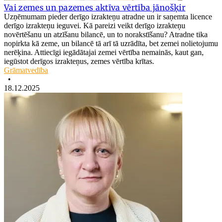
Vai zemes un pazemes aktīva vērtība jānošķir
Uzņēmumam pieder derīgo izrakteņu atradne un ir saņemta licence
derīgo izrakteņu ieguvei. Kā pareizi veikt derīgo izrakteņu
novērtēšanu un atzīšanu bilancē, un to norakstīšanu? Atradne tika
nopirkta kā zeme, un bilancē tā arī tā uzrādīta, bet zemei nolietojumu
nerēķina. Attiecīgi iegādātajai zemei vērtība nemainās, kaut gan,
iegūstot derīgos izrakteņus, zemes vērtība krītas.
Grāmatvedība
•
18.12.2025