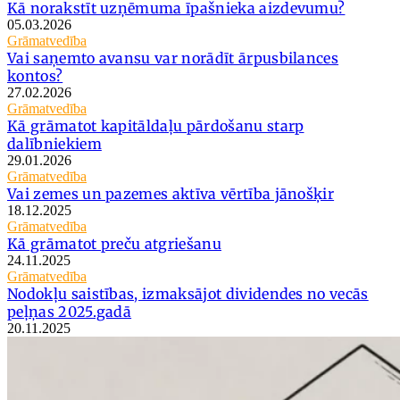
Kā norakstīt uzņēmuma īpašnieka aizdevumu?
05.03.2026
Grāmatvedība
Vai saņemto avansu var norādīt ārpusbilances
kontos?
27.02.2026
Grāmatvedība
Kā grāmatot kapitāldaļu pārdošanu starp
dalībniekiem
29.01.2026
Grāmatvedība
Vai zemes un pazemes aktīva vērtība jānošķir
18.12.2025
Grāmatvedība
Kā grāmatot preču atgriešanu
24.11.2025
Grāmatvedība
Nodokļu saistības, izmaksājot dividendes no vecās
peļņas 2025.gadā
20.11.2025