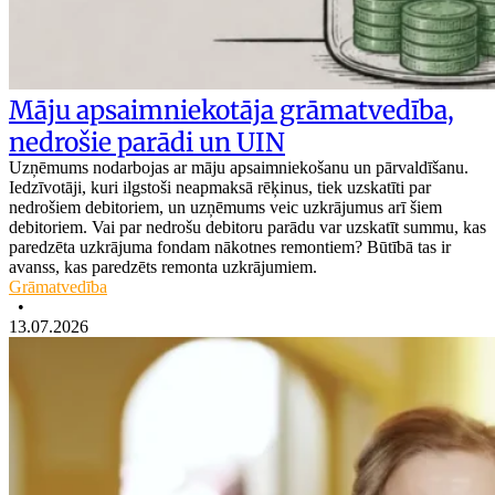
Māju apsaimniekotāja grāmatvedība,
nedrošie parādi un UIN
Uzņēmums nodarbojas ar māju apsaimniekošanu un pārvaldīšanu.
Iedzīvotāji, kuri ilgstoši neapmaksā rēķinus, tiek uzskatīti par
nedrošiem debitoriem, un uzņēmums veic uzkrājumus arī šiem
debitoriem. Vai par nedrošu debitoru parādu var uzskatīt summu, kas
paredzēta uzkrājuma fondam nākotnes remontiem? Būtībā tas ir
avanss, kas paredzēts remonta uzkrājumiem.
Grāmatvedība
•
13.07.2026