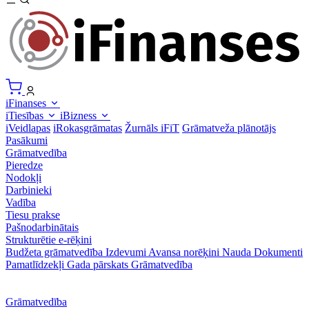
iFinanses
iTiesības
iBizness
iVeidlapas
iRokasgrāmatas
Žurnāls iFiT
Grāmatveža plānotājs
Pasākumi
Grāmatvedība
Pieredze
Nodokļi
Darbinieki
Vadība
Tiesu prakse
Pašnodarbinātais
Strukturētie e-rēķini
Budžeta grāmatvedība
Izdevumi
Avansa norēķini
Nauda
Dokumenti
Pamatlīdzekļi
Gada pārskats
Grāmatvedība
Grāmatvedība