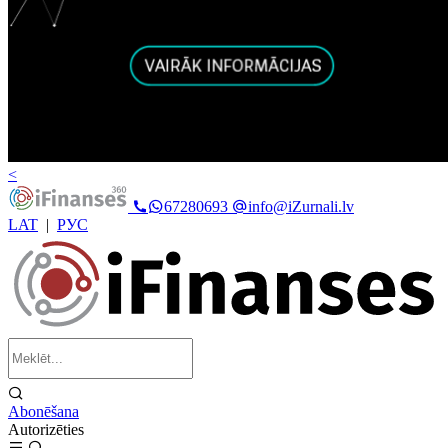
<
67280693
info@iZurnali.lv
LAT
|
РУС
Abonēšana
Autorizēties