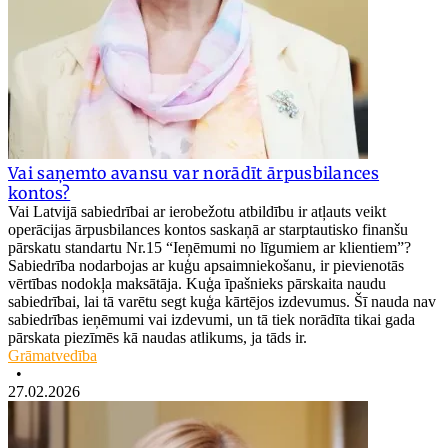
Vai saņemto avansu var norādīt ārpusbilances
kontos?
Vai Latvijā sabiedrībai ar ierobežotu atbildību ir atļauts veikt
operācijas ārpusbilances kontos saskaņā ar starptautisko finanšu
pārskatu standartu Nr.15 “Ieņēmumi no līgumiem ar klientiem”?
Sabiedrība nodarbojas ar kuģu apsaimniekošanu, ir pievienotās
vērtības nodokļa maksātāja. Kuģa īpašnieks pārskaita naudu
sabiedrībai, lai tā varētu segt kuģa kārtējos izdevumus. Šī nauda nav
sabiedrības ieņēmumi vai izdevumi, un tā tiek norādīta tikai gada
pārskata piezīmēs kā naudas atlikums, ja tāds ir.
Grāmatvedība
•
27.02.2026