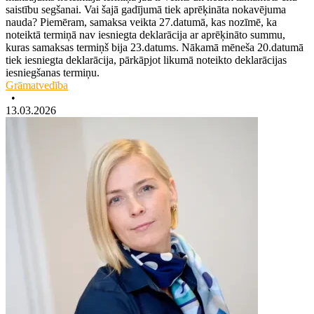
saistību segšanai. Vai šajā gadījumā tiek aprēķināta nokavējuma
nauda? Piemēram, samaksa veikta 27.datumā, kas nozīmē, ka
noteiktā termiņā nav iesniegta deklarācija ar aprēķināto summu,
kuras samaksas termiņš bija 23.datums. Nākamā mēneša 20.datumā
tiek iesniegta deklarācija, pārkāpjot likumā noteikto deklarācijas
iesniegšanas termiņu.
Grāmatvedība
•
13.03.2026