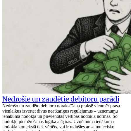
Nedrošie un zaudētie debitoru parādi
Nedrošo un zaudēto debitoru norakstīšana praksē vienmēr prasa
vienlaikus izvērtēt divus neatkarīgus regulējumus – uzņēmumu
ienākuma nodokļa un pievienotās vērtības nodokļa normas. Šo
nodokļu piemērošanas loģika atšķiras. Uzņēmuma ienākuma
nodokļa kontekstā tiek vērtēts, vai ir radušies ar saimniecisko