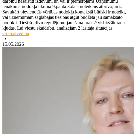
darbību nesaistīti izdevumi un vai ir piemērojams Uzņēmumu
ienākuma nodokļa likuma 9.panta 3.daļā noteiktais atbrīvojums.
Savukārt pievienotās vērtības nodokļa kontekstā būtiski ir noteikt,
vai uzņēmumam saglabājas tiesības atgūt budžetā jau samaksāto
nodokli. Tieši šo divu regulējumu jaukšana praksē visbiežāk rada
kļūdas. Lai viestu skaidrību, analizējam 2 lasītāja situācijas.
Grāmatvedība
•
15.05.2026