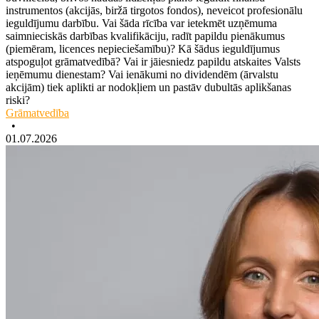
instrumentos (akcijās, biržā tirgotos fondos), neveicot profesionālu
ieguldījumu darbību. Vai šāda rīcība var ietekmēt uzņēmuma
saimnieciskās darbības kvalifikāciju, radīt papildu pienākumus
(piemēram, licences nepieciešamību)? Kā šādus ieguldījumus
atspoguļot grāmatvedībā? Vai ir jāiesniedz papildu atskaites Valsts
ieņēmumu dienestam? Vai ienākumi no dividendēm (ārvalstu
akcijām) tiek aplikti ar nodokļiem un pastāv dubultās aplikšanas
riski?
Grāmatvedība
•
01.07.2026