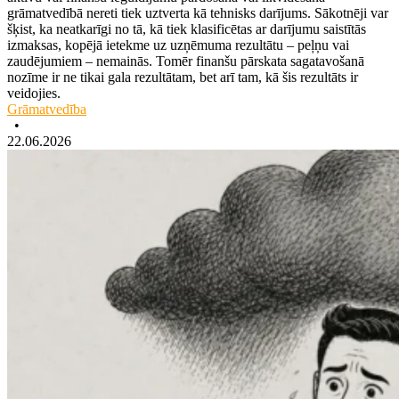
grāmatvedībā nereti tiek uztverta kā tehnisks darījums. Sākotnēji var
šķist, ka neatkarīgi no tā, kā tiek klasificētas ar darījumu saistītās
izmaksas, kopējā ietekme uz uzņēmuma rezultātu – peļņu vai
zaudējumiem – nemainās. Tomēr finanšu pārskata sagatavošanā
nozīme ir ne tikai gala rezultātam, bet arī tam, kā šis rezultāts ir
veidojies.
Grāmatvedība
•
22.06.2026