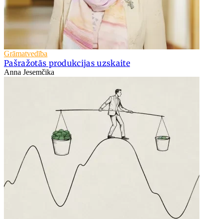
Grāmatvedība
Pašražotās produkcijas uzskaite
Anna Jesemčika