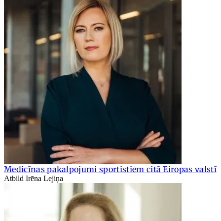
Medicīnas pakalpojumi sportistiem citā Eiropas valstī
Atbild Irēna Lejiņa