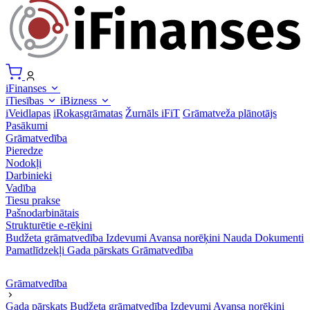
iFinanses
iTiesības
iBizness
iVeidlapas
iRokasgrāmatas
Žurnāls iFiT
Grāmatveža plānotājs
Pasākumi
Grāmatvedība
Pieredze
Nodokļi
Darbinieki
Vadība
Tiesu prakse
Pašnodarbinātais
Strukturētie e-rēķini
Budžeta grāmatvedība
Izdevumi
Avansa norēķini
Nauda
Dokumenti
Pamatlīdzekļi
Gada pārskats
Grāmatvedība
Grāmatvedība
Gada pārskats
Budžeta grāmatvedība
Izdevumi
Avansa norēķini