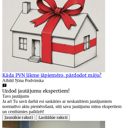
Kāda PVN likme jāpiemēro, pārdodot māju?
Atbild Ņina Podvinska
Uzdod jautājumu ekspertiem!
Tavs jautājums
Ja arī Tu savā darbā esi saskāries ar neskaidriem jautājumiem
normatīvo aktu piemērošanā, sūti savu jautājumu mūsu ekspertiem
un centīsimies palīdzēt!
Jaunākie raksti
Lasītākie raksti