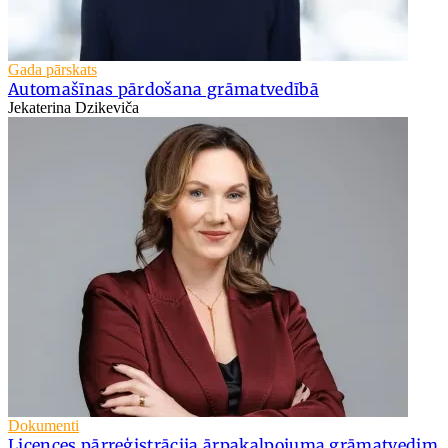
Gada pārskats
Automašīnas pārdošana grāmatvedībā
Jekaterina Dzikeviča
Dokumenti
Licences pārreģistrācija ārpakalpojuma grāmatvedim