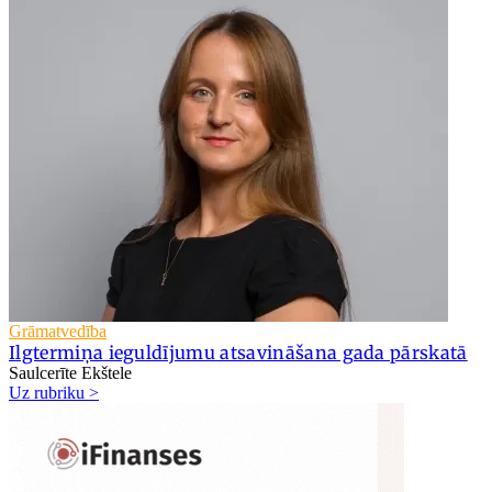
Grāmatvedība
Ilgtermiņa ieguldījumu atsavināšana gada pārskatā
Saulcerīte Ekštele
Uz rubriku >