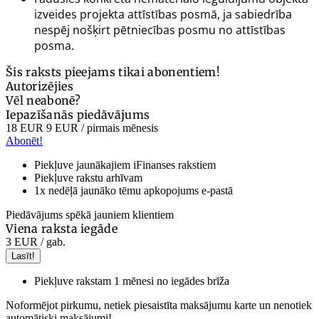
izveides projekta attīstības posmā, ja sabiedrība
nespēj nošķirt pētniecības posmu no attīstības
posma.
Šis raksts pieejams tikai abonentiem!
Autorizējies
Vēl neabonē?
Iepazīšanās piedāvājums
18 EUR
9 EUR
/ pirmais mēnesis
Abonēt!
Piekļuve jaunākajiem iFinanses rakstiem
Piekļuve rakstu arhīvam
1x nedēļā jaunāko tēmu apkopojums e-pastā
Piedāvājums spēkā jauniem klientiem
Viena raksta iegāde
3 EUR
/ gab.
Lasīt!
Piekļuve rakstam 1 mēnesi no iegādes brīža
Noformējot pirkumu, netiek piesaistīta maksājumu karte un nenotiek
automātiski maksājumi!