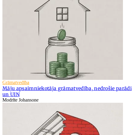
Grāmatvedība
Māju apsaimniekotāja grāmatvedība, nedrošie parādi
un UIN
Modrīte Johansone