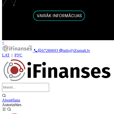
<
67280693
info@iZurnali.lv
LAT
|
РУС
Abonēšana
Autorizēties