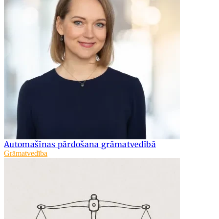
Automašīnas pārdošana grāmatvedībā
Grāmatvedība