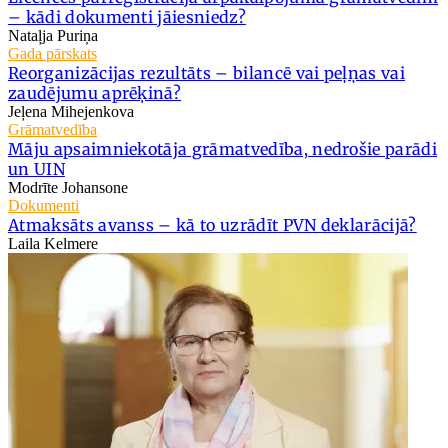
– kādi dokumenti jāiesniedz?
Nataļja Puriņa
Gada pārskats
Reorganizācijas rezultāts – bilancē vai peļņas vai
zaudējumu aprēķinā?
Jeļena Mihejenkova
Grāmatvedība
Māju apsaimniekotāja grāmatvedība, nedrošie parādi
un UIN
Modrīte Johansone
Dokumenti
Atmaksāts avanss – kā to uzrādīt PVN deklarācijā?
Laila Kelmere