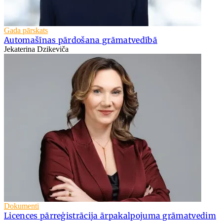
Gada pārskats
Automašīnas pārdošana grāmatvedībā
Jekaterina Dzikeviča
Dokumenti
Licences pārreģistrācija ārpakalpojuma grāmatvedim