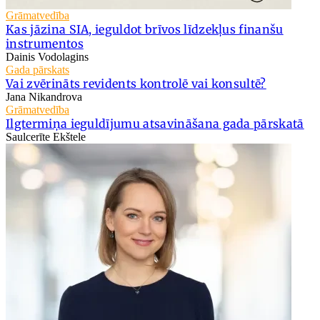
Grāmatvedība
Kas jāzina SIA, ieguldot brīvos līdzekļus finanšu
instrumentos
Dainis Vodolagins
Gada pārskats
Vai zvērināts revidents kontrolē vai konsultē?
Jana Nikandrova
Grāmatvedība
Ilgtermiņa ieguldījumu atsavināšana gada pārskatā
Saulcerīte Ekštele