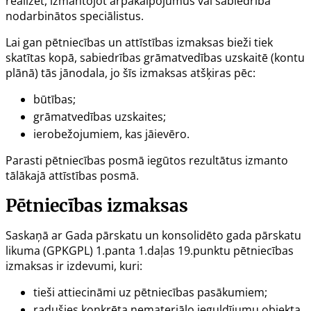
realizēt, izmantojot ārpakalpojumus vai sabiedrībā
nodarbinātos speciālistus.
Lai gan pētniecības un attīstības izmaksas bieži tiek
skatītas kopā, sabiedrības grāmatvedības uzskaitē (kontu
plānā) tās jānodala, jo šīs izmaksas atšķiras pēc:
būtības;
grāmatvedības uzskaites;
ierobežojumiem, kas jāievēro.
Parasti pētniecības posmā iegūtos rezultātus izmanto
tālākajā attīstības posmā.
Pētniecības izmaksas
Saskaņā ar Gada pārskatu un konsolidēto gada pārskatu
likuma (GPKGPL)
1.panta
1.daļas 19.punktu pētniecības
izmaksas ir izdevumi, kuri:
tieši attiecināmi uz pētniecības pasākumiem;
radušies konkrēta nemateriālo ieguldījumu objekta