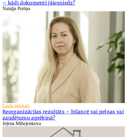
– kādi dokumenti jāiesniedz?
Nataļja Puriņa
Gada pārskats
Reorganizācijas rezultāts – bilancē vai peļņas vai
zaudējumu aprēķinā?
Jeļena Mihejenkova