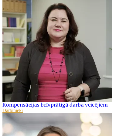
Kompensācijas brīvprātīgā darba veicējiem
Darbinieki