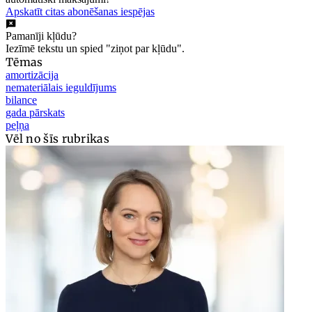
Apskatīt citas abonēšanas iespējas
Pamanīji kļūdu?
Iezīmē tekstu un spied "ziņot par kļūdu".
Tēmas
amortizācija
nemateriālais ieguldījums
bilance
gada pārskats
peļņa
Vēl no šīs rubrikas