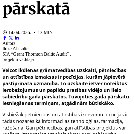
pārskatā
14.04.2026. • 13 MIN
Autors
Ildze Alksnīte
SIA “Grant Thornton Baltic Audit” ,
projektu vadītāja
Veicot ikdienas grāmatvedības uzskaiti, pētniecības
un attīstības izmaksas ir pozīcijas, kurām jāpievērš
pastiprināta uzmanība. To uzskaite ietver noteiktus
ierobežojumus un papildu prasības vidējo un lielo
sabiedrību gada pārskatos. Tuvojoties gada pārskatu
iesniegšanas termiņam, atgādinām būtiskāko.
Visbiežāk pētniecības un attīstības izdevumu pozīcijas ir
tādās nozarēs kā informācijas tehnoloģijas, farmācija,
ražošana. Gan pētniecības, gan attīstības projektus var