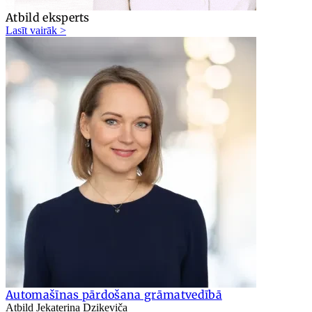
Atbild eksperts
Lasīt vairāk >
Automašīnas pārdošana grāmatvedībā
Atbild Jekaterina Dzikeviča