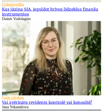
Grāmatvedība
Kas jāzina SIA, ieguldot brīvos līdzekļus finanšu
instrumentos
Dainis Vodolagins
Gada pārskats
Vai zvērināts revidents kontrolē vai konsultē?
Jana Nikandrova