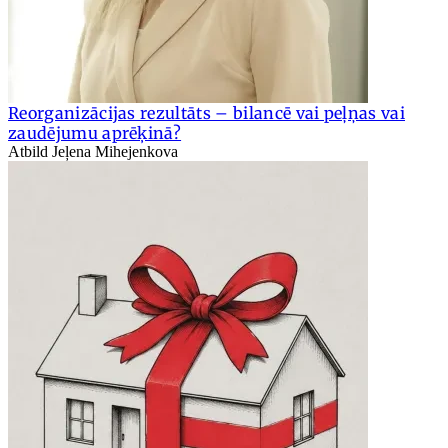
Reorganizācijas rezultāts – bilancē vai peļņas vai
zaudējumu aprēķinā?
Atbild Jeļena Mihejenkova