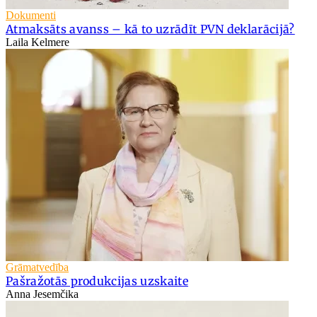
Dokumenti
Atmaksāts avanss – kā to uzrādīt PVN deklarācijā?
Laila Kelmere
Grāmatvedība
Pašražotās produkcijas uzskaite
Anna Jesemčika