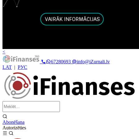
<
67280693
info@iZurnali.lv
LAT
|
РУС
Abonēšana
Autorizēties