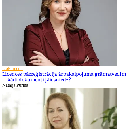
Dokumenti
Licences pārreģistrācija ārpakalpojuma grāmatvedim
– kādi dokumenti jāiesniedz?
Nataļja Puriņa