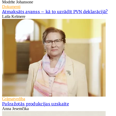
Modrīte Johansone
Dokumenti
Atmaksāts avanss – kā to uzrādīt PVN deklarācijā?
Laila Kelmere
Grāmatvedība
Pašražotās produkcijas uzskaite
Anna Jesemčika