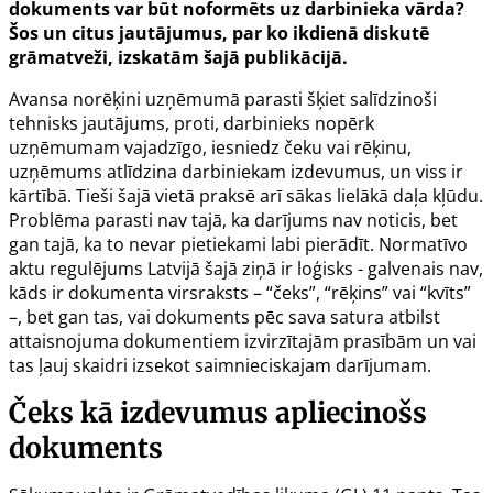
dokuments var būt noformēts uz darbinieka vārda?
Šos un citus jautājumus, par ko ikdienā diskutē
grāmatveži, izskatām šajā publikācijā.
Avansa norēķini uzņēmumā parasti šķiet salīdzinoši
tehnisks jautājums, proti, darbinieks nopērk
uzņēmumam vajadzīgo, iesniedz čeku vai rēķinu,
uzņēmums atlīdzina darbiniekam izdevumus, un viss ir
kārtībā. Tieši šajā vietā praksē arī sākas lielākā daļa kļūdu.
Problēma parasti nav tajā, ka darījums nav noticis, bet
gan tajā, ka to nevar pietiekami labi pierādīt. Normatīvo
aktu regulējums Latvijā šajā ziņā ir loģisks - galvenais nav,
kāds ir dokumenta virsraksts – “čeks”, “rēķins” vai “kvīts”
–, bet gan tas, vai dokuments pēc sava satura atbilst
attaisnojuma dokumentiem izvirzītajām prasībām un vai
tas ļauj skaidri izsekot saimnieciskajam darījumam.
Čeks kā izdevumus apliecinošs
dokuments