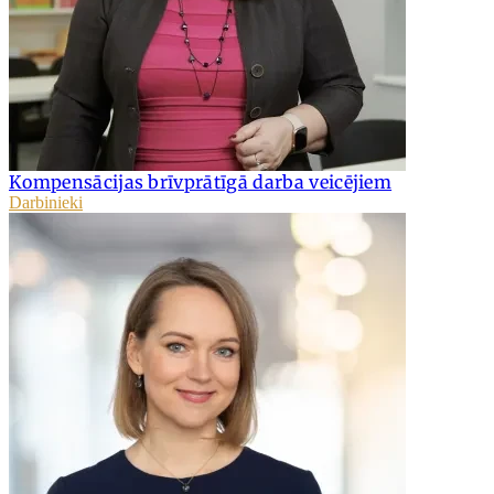
Kompensācijas brīvprātīgā darba veicējiem
Darbinieki