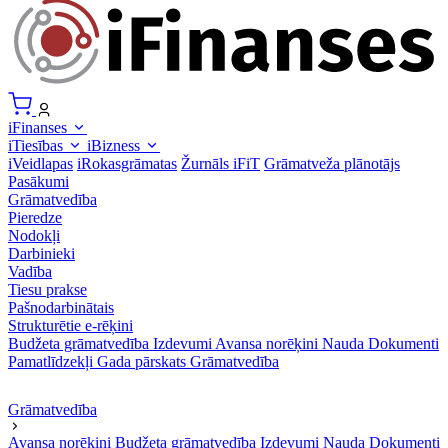
iFinanses
iTiesības
iBizness
iVeidlapas
iRokasgrāmatas
Žurnāls iFiT
Grāmatveža plānotājs
Pasākumi
Grāmatvedība
Pieredze
Nodokļi
Darbinieki
Vadība
Tiesu prakse
Pašnodarbinātais
Strukturētie e-rēķini
Budžeta grāmatvedība
Izdevumi
Avansa norēķini
Nauda
Dokumenti
Pamatlīdzekļi
Gada pārskats
Grāmatvedība
Grāmatvedība
Avansa norēķini
Budžeta grāmatvedība
Izdevumi
Nauda
Dokumenti