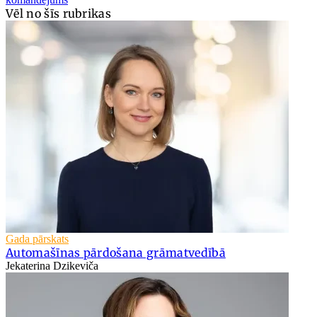
Vēl no šīs rubrikas
Gada pārskats
Automašīnas pārdošana grāmatvedībā
Jekaterina Dzikeviča