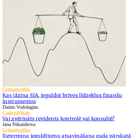
Grāmatvedība
Kas jāzina SIA, ieguldot brīvos līdzekļus finanšu
instrumentos
Dainis Vodolagins
Gada pārskats
Vai zvērināts revidents kontrolē vai konsultē?
Jana Nikandrova
Grāmatvedība
Ilgtermiņa ieguldījumu atsavināšana gada pārskatā