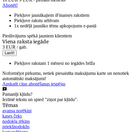
Abonēt!
Piekļuve jaunākajiem iFinanses rakstiem
Piekļuve rakstu arhīvam
1x nedēļā jaunāko tēmu apkopojums e-pastā
Piedāvājums spēkā jauniem klientiem
Viena raksta iegāde
3 EUR
/ gab.
Lasīt!
Piekļuve rakstam 1 mēnesi no iegādes brīža
Noformējot pirkumu, netiek piesaistīta maksājumu karte un nenotiek
automātiski maksājumi!
Apskatīt citas abonēšanas iespējas
Pamanīji kļūdu?
Iezīmē tekstu un spied "ziņot par kļūdu".
Tēmas
avansa norēķini
kases čeks
nodokļa rēķins
priekšnodoklis
komandējums