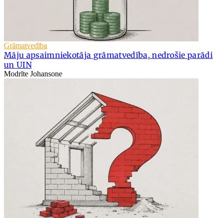
Grāmatvedība
Māju apsaimniekotāja grāmatvedība, nedrošie parādi
un UIN
Modrīte Johansone