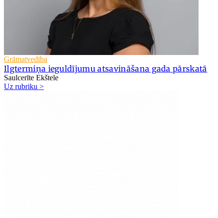
Grāmatvedība
Ilgtermiņa ieguldījumu atsavināšana gada pārskatā
Saulcerīte Ekštele
Uz rubriku >