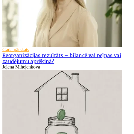
Gada pārskats
Reorganizācijas rezultāts – bilancē vai peļņas vai
zaudējumu aprēķinā?
Jeļena Mihejenkova