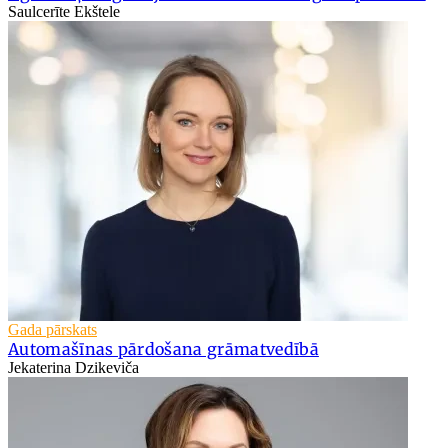
Saulcerīte Ekštele
Gada pārskats
Automašīnas pārdošana grāmatvedībā
Jekaterina Dzikeviča