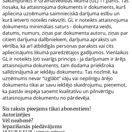
Sākumpunkts ir Grāmatvedības likuma (GL) 11.pants. Tas
nosaka, ka attaisnojuma dokuments ir dokuments, kurš
apliecina uzņēmuma saimnieciskā darījuma esību un
kurā ietverti noteikti rekvizīti. GL ir noteikts attaisnojuma
dokumentu minimālais saturs - dokumenta veids,
datums, numurs, ziņas par dokumenta autoru, ziņas par
citiem darījuma dalībniekiem, darījuma apraksts un
vērtība, kā arī atbildīgās personas paraksts vai cits
apliecinājums likumā paredzētajos gadījumos. Vienlaikus
GL ir noteikts ļoti svarīgs princips - ja darījumam ir ārējs
attaisnojuma dokuments, tam dodama priekšroka
salīdzinājumā ar iekšēju dokumentu. Tas nozīmē, ka
uzņēmums nevar “izglābt” vāju vai nepilnīgu ārējo
dokumentu tikai ar savu iekšējo skaidrojumu, pieņemot,
ka pastāv iespēja saņemt kvalitatīvu un pilnvērtīgu
attaisnojuma dokumentu no pārdevēja.
Šis raksts pieejams tikai abonentiem!
Autorizējies
Vēl neabonē?
Iepazīšanās piedāvājums
18 EUR
9 EUR
/ pirmais mēnesis