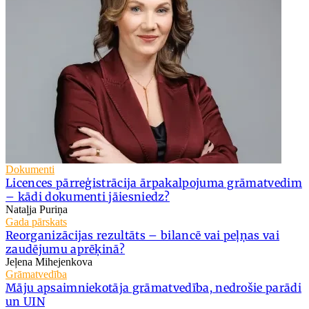
Dokumenti
Licences pārreģistrācija ārpakalpojuma grāmatvedim
– kādi dokumenti jāiesniedz?
Nataļja Puriņa
Gada pārskats
Reorganizācijas rezultāts – bilancē vai peļņas vai
zaudējumu aprēķinā?
Jeļena Mihejenkova
Grāmatvedība
Māju apsaimniekotāja grāmatvedība, nedrošie parādi
un UIN