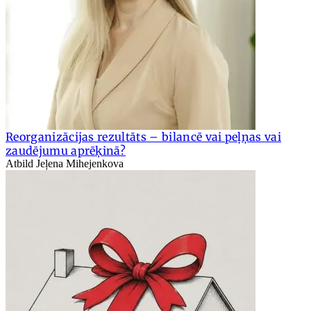
Reorganizācijas rezultāts – bilancē vai peļņas vai
zaudējumu aprēķinā?
Atbild Jeļena Mihejenkova