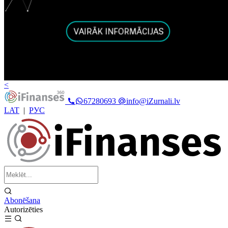
<
67280693
info@iZurnali.lv
LAT
|
РУС
Abonēšana
Autorizēties