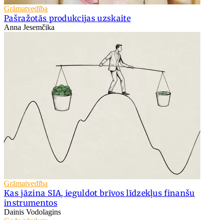
Grāmatvedība
Pašražotās produkcijas uzskaite
Anna Jesemčika
Grāmatvedība
Kas jāzina SIA, ieguldot brīvos līdzekļus finanšu
instrumentos
Dainis Vodolagins