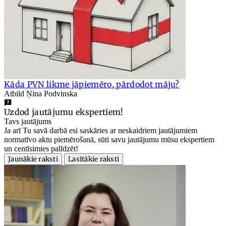
Kāda PVN likme jāpiemēro, pārdodot māju?
Atbild Ņina Podvinska
Uzdod jautājumu ekspertiem!
Tavs jautājums
Ja arī Tu savā darbā esi saskāries ar neskaidriem jautājumiem
normatīvo aktu piemērošanā, sūti savu jautājumu mūsu ekspertiem
un centīsimies palīdzēt!
Jaunākie raksti
Lasītākie raksti