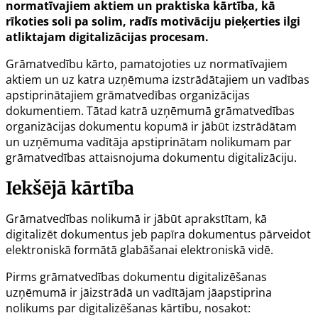
normatīvajiem aktiem un praktiska kārtība, kā
rīkoties soli pa solim, radīs motivāciju pieķerties ilgi
atliktajam digitalizācijas procesam.
Grāmatvedību kārto, pamatojoties uz normatīvajiem
aktiem un uz katra uzņēmuma izstrādātajiem un vadības
apstiprinātajiem grāmatvedības organizācijas
dokumentiem. Tātad katrā uzņēmumā grāmatvedības
organizācijas dokumentu kopumā ir jābūt izstrādātam
un uzņēmuma vadītāja apstiprinātam nolikumam par
grāmatvedības attaisnojuma dokumentu digitalizāciju.
Iekšējā kārtība
Grāmatvedības nolikumā ir jābūt aprakstītam, kā
digitalizēt dokumentus jeb papīra dokumentus pārveidot
elektroniskā formātā glabāšanai elektroniskā vidē.
Pirms grāmatvedības dokumentu digitalizēšanas
uzņēmumā ir jāizstrādā un vadītājam jāapstiprina
nolikums par digitalizēšanas kārtību, nosakot: