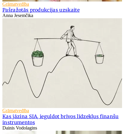
Grāmatvedība
Pašražotās produkcijas uzskaite
Anna Jesemčika
Grāmatvedība
Kas jāzina SIA, ieguldot brīvos līdzekļus finanšu
instrumentos
Dainis Vodolagins