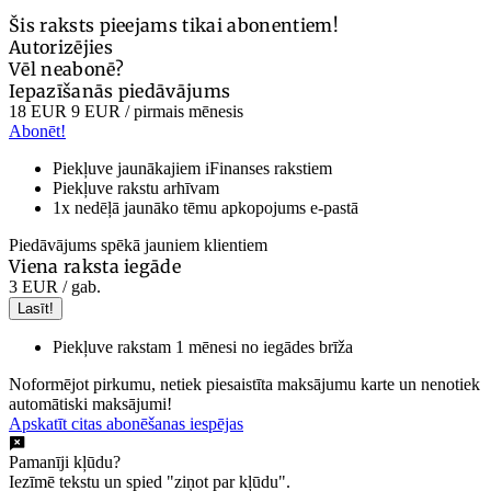
Šis raksts pieejams tikai abonentiem!
Autorizējies
Vēl neabonē?
Iepazīšanās piedāvājums
18 EUR
9 EUR
/ pirmais mēnesis
Abonēt!
Piekļuve jaunākajiem iFinanses rakstiem
Piekļuve rakstu arhīvam
1x nedēļā jaunāko tēmu apkopojums e-pastā
Piedāvājums spēkā jauniem klientiem
Viena raksta iegāde
3 EUR
/ gab.
Lasīt!
Piekļuve rakstam 1 mēnesi no iegādes brīža
Noformējot pirkumu, netiek piesaistīta maksājumu karte un nenotiek
automātiski maksājumi!
Apskatīt citas abonēšanas iespējas
Pamanīji kļūdu?
Iezīmē tekstu un spied "ziņot par kļūdu".