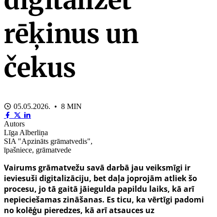
rēķinus un
čekus
05.05.2026. • 8 MIN
Autors
Līga Alberliņa
SIA "Apzināts grāmatvedis",
īpašniece, grāmatvede
Vairums grāmatvežu savā darbā jau veiksmīgi ir
ieviesuši digitalizāciju, bet daļa joprojām atliek šo
procesu, jo tā gaitā jāiegulda papildu laiks, kā arī
nepieciešamas zināšanas. Es ticu, ka vērtīgi padomi
no kolēģu pieredzes, kā arī atsauces uz