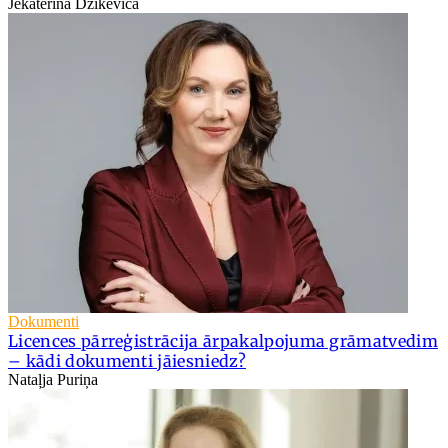
Jekaterina Dzikeviča
Dokumenti
Licences pārreģistrācija ārpakalpojuma grāmatvedim
– kādi dokumenti jāiesniedz?
Nataļja Puriņa