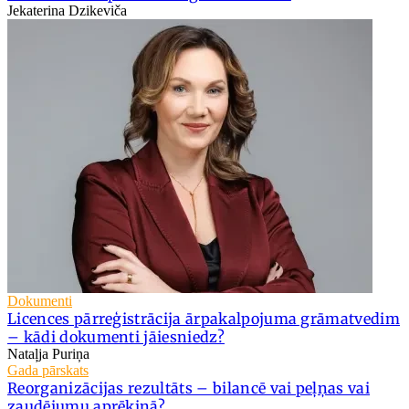
Jekaterina Dzikeviča
Dokumenti
Licences pārreģistrācija ārpakalpojuma grāmatvedim
– kādi dokumenti jāiesniedz?
Nataļja Puriņa
Gada pārskats
Reorganizācijas rezultāts – bilancē vai peļņas vai
zaudējumu aprēķinā?