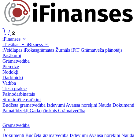
iFinanses
iTiesības
iBizness
iVeidlapas
iRokasgrāmatas
Žurnāls iFiT
Grāmatveža plānotājs
Pasākumi
Grāmatvedība
Pieredze
Nodokļi
Darbinieki
Vadība
Tiesu prakse
Pašnodarbinātais
Strukturētie e-rēķini
Budžeta grāmatvedība
Izdevumi
Avansa norēķini
Nauda
Dokumenti
Pamatlīdzekļi
Gada pārskats
Grāmatvedība
Grāmatvedība
Dokumenti
Budžeta grāmatvedība
Izdevumi
Avansa norēķini
Nauda