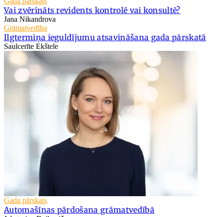
Gada pārskats
Vai zvērināts revidents kontrolē vai konsultē?
Jana Nikandrova
Grāmatvedība
Ilgtermiņa ieguldījumu atsavināšana gada pārskatā
Saulcerīte Ekštele
Gada pārskats
Automašīnas pārdošana grāmatvedībā