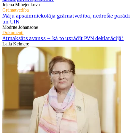
Jeļena Mihejenkova
Grāmatvedība
Māju apsaimniekotāja grāmatvedība, nedrošie parādi
un UIN
Modrīte Johansone
Dokumenti
Atmaksāts avanss – kā to uzrādīt PVN deklarācijā?
Laila Kelmere