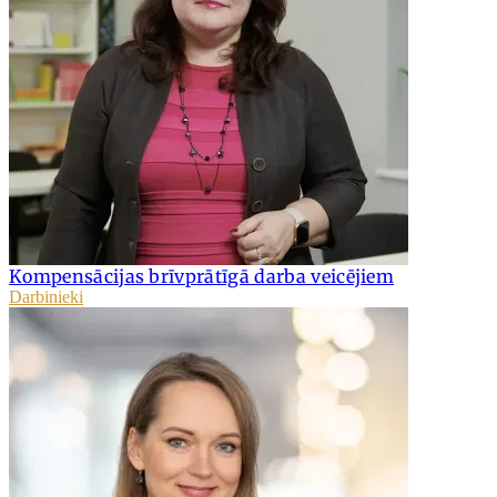
Kompensācijas brīvprātīgā darba veicējiem
Darbinieki