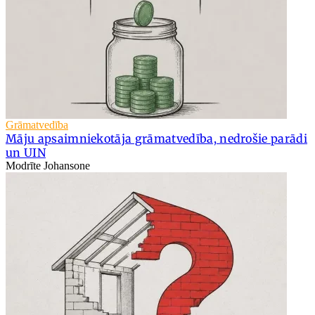
Grāmatvedība
Māju apsaimniekotāja grāmatvedība, nedrošie parādi
un UIN
Modrīte Johansone