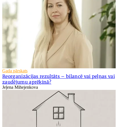
Gada pārskats
Reorganizācijas rezultāts – bilancē vai peļņas vai
zaudējumu aprēķinā?
Jeļena Mihejenkova