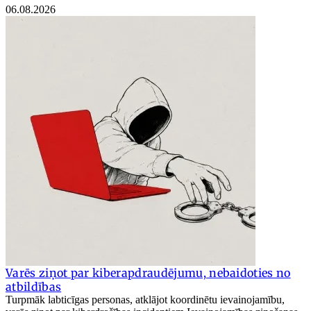
06.08.2026
Varēs ziņot par kiberapdraudējumu, nebaidoties no
atbildības
Turpmāk labticīgas personas, atklājot koordinētu ievainojamību,