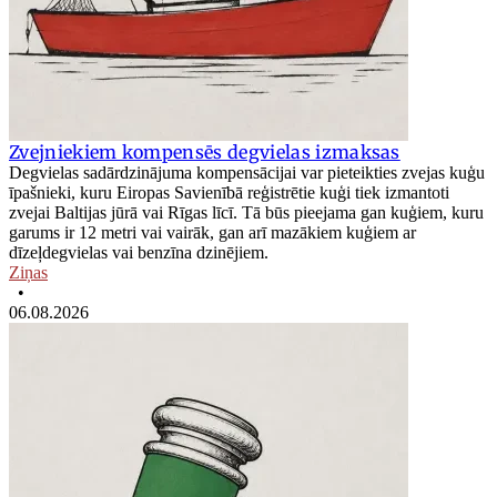
Zvejniekiem kompensēs degvielas izmaksas
Degvielas sadārdzinājuma kompensācijai var pieteikties zvejas kuģu
īpašnieki, kuru Eiropas Savienībā reģistrētie kuģi tiek izmantoti
zvejai Baltijas jūrā vai Rīgas līcī. Tā būs pieejama gan kuģiem, kuru
garums ir 12 metri vai vairāk, gan arī mazākiem kuģiem ar
dīzeļdegvielas vai benzīna dzinējiem.
Ziņas
•
06.08.2026