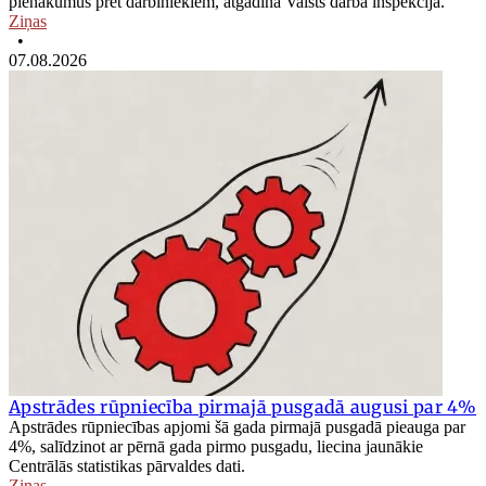
pienākumus pret darbiniekiem, atgādina Valsts darba inspekcija.
Ziņas
•
07.08.2026
Apstrādes rūpniecība pirmajā pusgadā augusi par 4%
Apstrādes rūpniecības apjomi šā gada pirmajā pusgadā pieauga par
4%, salīdzinot ar pērnā gada pirmo pusgadu, liecina jaunākie
Centrālās statistikas pārvaldes dati.
Ziņas