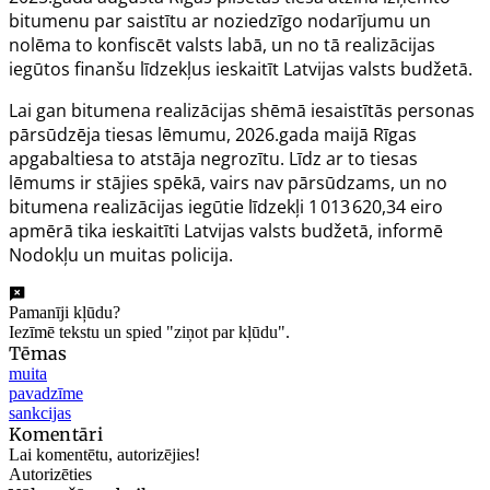
bitumenu par saistītu ar noziedzīgo nodarījumu un
nolēma to konfiscēt valsts labā, un no tā realizācijas
iegūtos finanšu līdzekļus ieskaitīt Latvijas valsts budžetā.
Lai gan bitumena realizācijas shēmā iesaistītās personas
pārsūdzēja tiesas lēmumu, 2026.gada maijā Rīgas
apgabaltiesa to atstāja negrozītu. Līdz ar to tiesas
lēmums ir stājies spēkā, vairs nav pārsūdzams, un no
bitumena realizācijas iegūtie līdzekļi 1 013 620,34 eiro
apmērā tika ieskaitīti Latvijas valsts budžetā, informē
Nodokļu un muitas policija.
Pamanīji kļūdu?
Iezīmē tekstu un spied "ziņot par kļūdu".
Tēmas
muita
pavadzīme
sankcijas
Komentāri
Lai komentētu, autorizējies!
Autorizēties