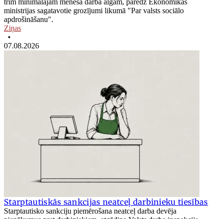
trim minimālajām mēneša darba algām, paredz Ekonomikas
ministrijas sagatavotie grozījumi likumā "Par valsts sociālo
apdrošināšanu".
Ziņas
•
07.08.2026
Starptautiskās sankcijas neatceļ darbinieku tiesības
Starptautisko sankciju piemērošana neatceļ darba devēja