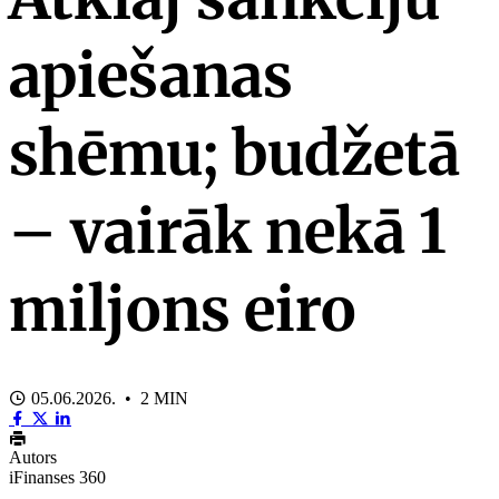
apiešanas
shēmu; budžetā
– vairāk nekā 1
miljons eiro
05.06.2026. • 2 MIN
Autors
iFinanses 360