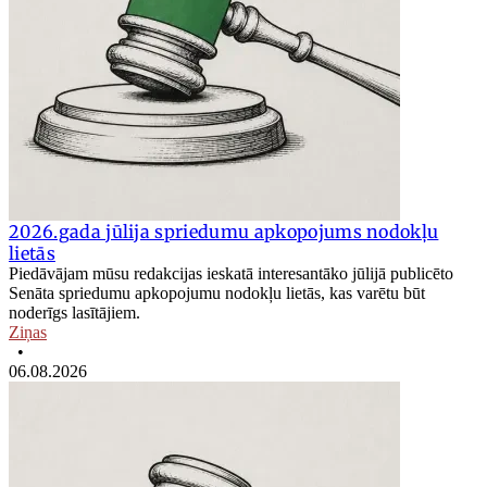
2026.gada jūlija spriedumu apkopojums nodokļu
lietās
Piedāvājam mūsu redakcijas ieskatā interesantāko jūlijā publicēto
Senāta spriedumu apkopojumu nodokļu lietās, kas varētu būt
noderīgs lasītājiem.
Ziņas
•
06.08.2026