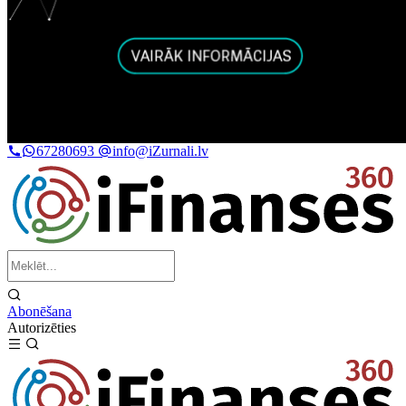
67280693
info@iZurnali.lv
Abonēšana
Autorizēties