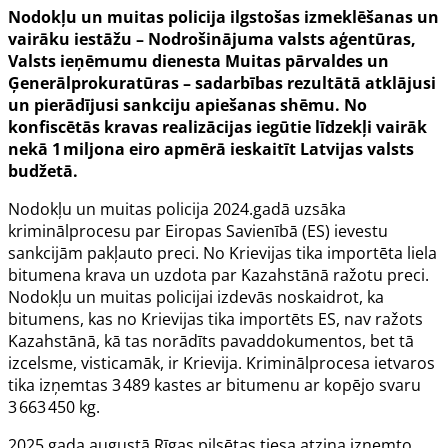
Nodokļu un muitas policija ilgstošas izmeklēšanas un
vairāku iestāžu – Nodrošinājuma valsts aģentūras,
Valsts ieņēmumu dienesta Muitas pārvaldes un
Ģenerālprokuratūras – sadarbības rezultātā atklājusi
un pierādījusi sankciju apiešanas shēmu. No
konfiscētās kravas realizācijas iegūtie līdzekļi vairāk
nekā 1 miljona eiro apmērā ieskaitīt Latvijas valsts
budžetā.
Nodokļu un muitas policija 2024.gadā uzsāka
kriminālprocesu par Eiropas Savienībā (ES) ievestu
sankcijām pakļauto preci. No Krievijas tika importēta liela
bitumena krava un uzdota par Kazahstānā ražotu preci.
Nodokļu un muitas policijai izdevās noskaidrot, ka
bitumens, kas no Krievijas tika importēts ES, nav ražots
Kazahstānā, kā tas norādīts pavaddokumentos, bet tā
izcelsme, visticamāk, ir Krievija. Kriminālprocesa ietvaros
tika izņemtas 3 489 kastes ar bitumenu ar kopējo svaru
3 663 450 kg.
2025.gada augustā Rīgas pilsētas tiesa atzina izņemto