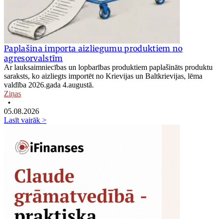
Paplašina importa aizliegumu produktiem no
agresorvalstīm
Ar lauksaimniecības un lopbarības produktiem paplašināts produktu
saraksts, ko aizliegts importēt no Krievijas un Baltkrievijas, lēma
valdība 2026.gada 4.augustā.
Ziņas
•
05.08.2026
Lasīt vairāk >