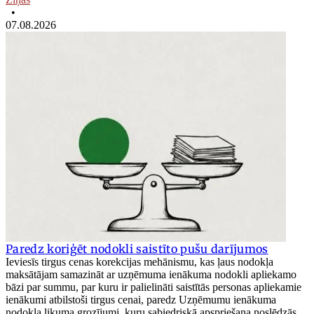
•
07.08.2026
Paredz koriģēt nodokli saistīto pušu darījumos
Ieviesīs tirgus cenas korekcijas mehānismu, kas ļaus nodokļa
maksātājam samazināt ar uzņēmuma ienākuma nodokli apliekamo
bāzi par summu, par kuru ir palielināti saistītās personas apliekamie
ienākumi atbilstoši tirgus cenai, paredz Uzņēmumu ienākuma
nodokļa likuma grozījumi, kuru sabiedriskā apspriešana noslēdzās