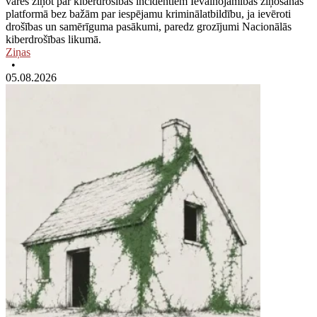
varēs ziņot par kiberdrošības incidentiem Ievainojamības ziņošanas
platformā bez bažām par iespējamu kriminālatbildību, ja ievēroti
drošības un samērīguma pasākumi, paredz grozījumi Nacionālās
kiberdrošības likumā.
Ziņas
•
05.08.2026