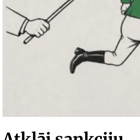
Atklāj sankciju