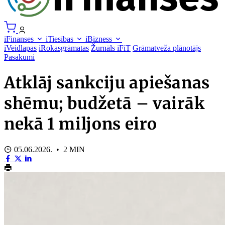
iFinanses
iTiesības
iBizness
iVeidlapas
iRokasgrāmatas
Žurnāls iFiT
Grāmatveža plānotājs
Pasākumi
Atklāj sankciju apiešanas
shēmu; budžetā – vairāk
nekā 1 miljons eiro
05.06.2026. • 2 MIN