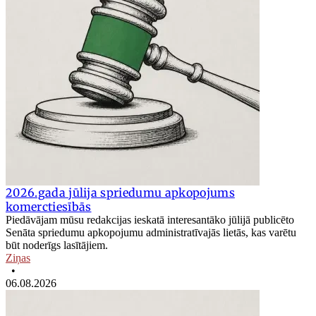
2026.gada jūlija spriedumu apkopojums
komerctiesībās
Piedāvājam mūsu redakcijas ieskatā interesantāko jūlijā publicēto
Senāta spriedumu apkopojumu administratīvajās lietās, kas varētu
būt noderīgs lasītājiem.
Ziņas
•
06.08.2026