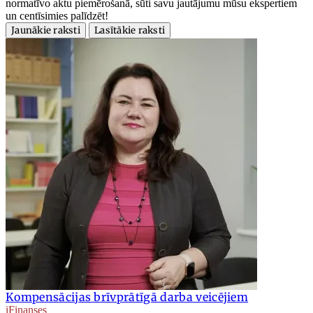
normatīvo aktu piemērošanā, sūti savu jautājumu mūsu ekspertiem
un centīsimies palīdzēt!
Jaunākie raksti
Lasītākie raksti
Kompensācijas brīvprātīgā darba veicējiem
iFinanses