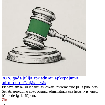
2026.gada jūlija spriedumu apkopojums
administratīvajās lietās
Piedāvājam mūsu redakcijas ieskatā interesantāko jūlijā publicēto
Senāta spriedumu apkopojumu administratīvajās lietās, kas varētu
būt noderīgs lasītājiem.
Ziņas
•