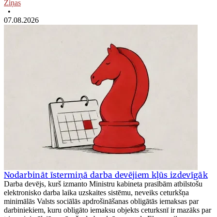
Ziņas
•
07.08.2026
Nodarbināt īstermiņā darba devējiem kļūs izdevīgāk
Darba devējs, kurš izmanto Ministru kabineta prasībām atbilstošu
elektronisko darba laika uzskaites sistēmu, neveiks ceturkšņa
minimālās Valsts sociālās apdrošināšanas obligātās iemaksas par
darbiniekiem, kuru obligāto iemaksu objekts ceturksnī ir mazāks par