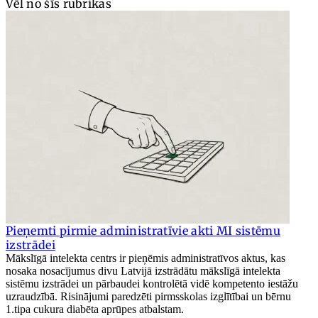
Vēl no šīs rubrikas
Pieņemti pirmie administratīvie akti MI sistēmu
izstrādei
Mākslīgā intelekta centrs ir pieņēmis administratīvos aktus, kas
nosaka nosacījumus divu Latvijā izstrādātu mākslīgā intelekta
sistēmu izstrādei un pārbaudei kontrolētā vidē kompetento iestāžu
uzraudzībā. Risinājumi paredzēti pirmsskolas izglītībai un bērnu
1.tipa cukura diabēta aprūpes atbalstam.