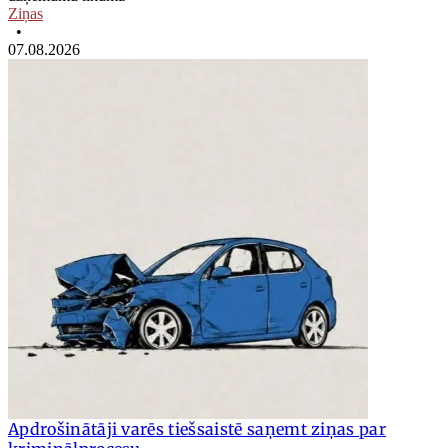
Ziņas
•
07.08.2026
Apdrošinātāji varēs tiešsaistē saņemt ziņas par