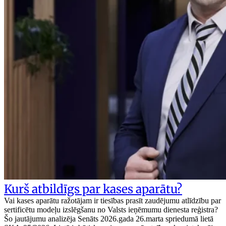
Kurš atbildīgs par kases aparātu?
Vai kases aparātu ražotājam ir tiesības prasīt zaudējumu atlīdzību par
sertificētu modeļu izslēgšanu no Valsts ieņēmumu dienesta reģistra?
Šo jautājumu analizēja Senāts 2026.gada 26.marta spriedumā lietā