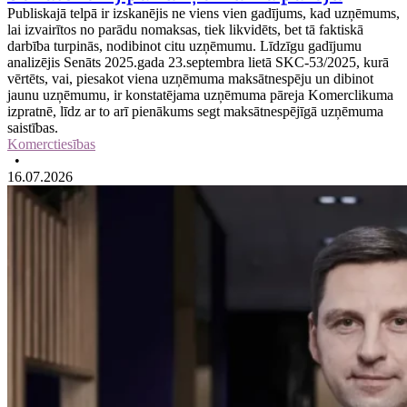
Publiskajā telpā ir izskanējis ne viens vien gadījums, kad uzņēmums,
lai izvairītos no parādu nomaksas, tiek likvidēts, bet tā faktiskā
darbība turpinās, nodibinot citu uzņēmumu. Līdzīgu gadījumu
analizējis Senāts 2025.gada 23.septembra lietā SKC‑53/2025, kurā
vērtēts, vai, piesakot viena uzņēmuma maksātnespēju un dibinot
jaunu uzņēmumu, ir konstatējama uzņēmuma pāreja Komerclikuma
izpratnē, līdz ar to arī pienākums segt maksātnespējīgā uzņēmuma
saistības.
Komerctiesības
•
16.07.2026