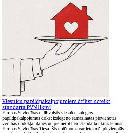
Viesnīcu papildpakalpojumiem drīkst noteikt
standarta PVN likmi
Eiropas Savienības dalībvalstis viesnīcu sniegtos
papildpakalpojumus drīkst izslēgt no samazinātās pievienotās
vērtības nodokļa likmes un piemērot tiem standarta likmi, lēmusi
Eiropas Savienības Tiesa. Šis nolēmums var ietekmēt pievienotās