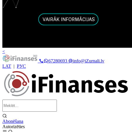
<
67280693
info@iZurnali.lv
LAT
|
РУС
Abonēšana
Autorizēties