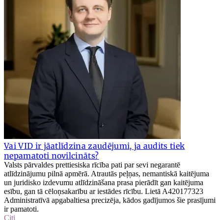
Vai VID ir jāatlīdzina zaudējumi, ja audits tiek
nepamatoti novilcināts?
Valsts pārvaldes prettiesiska rīcība pati par sevi negarantē
atlīdzinājumu pilnā apmērā. Atrautās peļņas, nemantiskā kaitējuma
un juridisko izdevumu atlīdzināšana prasa pierādīt gan kaitējuma
esību, gan tā cēloņsakarību ar iestādes rīcību. Lietā A420177323
Administratīvā apgabaltiesa precizēja, kādos gadījumos šie prasījumi
ir pamatoti.
Citi