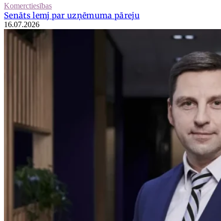
Komerctiesības
Senāts lemj par uzņēmuma pāreju
16.07.2026