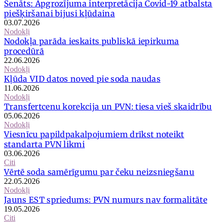
Senāts: Apgrozījuma interpretācija Covid-19 atbalsta
piešķiršanai bijusi kļūdaina
03.07.2026
Nodokļi
Nodokļa parāda ieskaits publiskā iepirkuma
procedūrā
22.06.2026
Nodokļi
Kļūda VID datos noved pie soda naudas
11.06.2026
Nodokļi
Transfertcenu korekcija un PVN: tiesa vieš skaidrību
05.06.2026
Nodokļi
Viesnīcu papildpakalpojumiem drīkst noteikt
standarta PVN likmi
03.06.2026
Citi
Vērtē soda samērīgumu par čeku neizsniegšanu
22.05.2026
Nodokļi
Jauns EST spriedums: PVN numurs nav formalitāte
19.05.2026
Citi