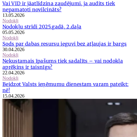
Vai VID ir jāatlīdzina zaudējumi, ja audits tiek
nepamatoti novilcināts?
13.05.2026
Nodokļi
Nodokļu strīdi 2025.gadā, 2.daļa
05.05.2026
Nodokļi
Sods par dabas resursu ieguvi bez atļaujas ir bargs
30.04.2026
Nodokļi
Nekustamais īpašums tiek sadalīts – vai nodokļa
aprēķins ir taisnīgs?
22.04.2026
Nodokļi
Beidzot Valsts ieņēmumu dienestam varam pateikt:
nē!
15.04.2026