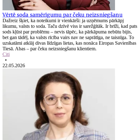
Vērtē soda samērīgumu par čeku neizsniegšanu
Dažreiz šķiet, ka noteikumi ir vienkārši: ja uzņēmums pārkāpj
likumu, valsts to soda. Taču dzīvē viss ir sarežģītāk. Ir brīži, kad pats
sods kļūst par problēmu – nevis tāpēc, ka pārkāpuma nebūtu bijis,
bet gan tādēļ, ka valsts rīcība vairs nav ne saprātīga, ne taisnīga. To
uzskatāmi atklāj divas līdzīgas lietas, kas nonāca Eiropas Savienības
Tiesā. Abas – par čeku neizsniegšanu klientiem.
Citi
•
22.05.2026