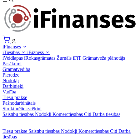
iFinanses
iTiesības
iBizness
iVeidlapas
iRokasgrāmatas
Žurnāls iFiT
Grāmatveža plānotājs
Pasākumi
Grāmatvedība
Pieredze
Nodokļi
Darbinieki
Vadība
Tiesu prakse
Pašnodarbinātais
Strukturētie e-rēķini
Saistību tiesības
Nodokļi
Komerctiesības
Citi
Darba tiesības
Tiesu prakse
Saistību tiesības
Nodokļi
Komerctiesības
Citi
Darba
tiesības