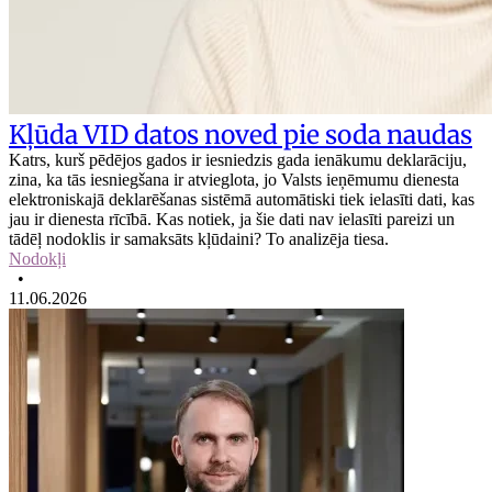
Kļūda VID datos noved pie soda naudas
Katrs, kurš pēdējos gados ir iesniedzis gada ienākumu deklarāciju,
zina, ka tās iesniegšana ir atvieglota, jo Valsts ieņēmumu dienesta
elektroniskajā deklarēšanas sistēmā automātiski tiek ielasīti dati, kas
jau ir dienesta rīcībā. Kas notiek, ja šie dati nav ielasīti pareizi un
tādēļ nodoklis ir samaksāts kļūdaini? To analizēja tiesa.
Nodokļi
•
11.06.2026