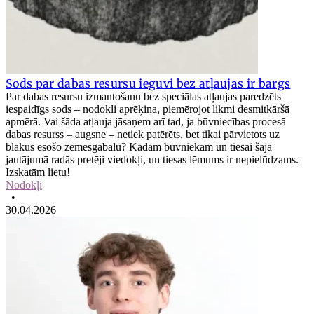
Sods par dabas resursu ieguvi bez atļaujas ir bargs
Par dabas resursu izmantošanu bez speciālas atļaujas paredzēts
iespaidīgs sods – nodokli aprēķina, piemērojot likmi desmitkāršā
apmērā. Vai šāda atļauja jāsaņem arī tad, ja būvniecības procesā
dabas resurss – augsne – netiek patērēts, bet tikai pārvietots uz
blakus esošo zemesgabalu? Kādam būvniekam un tiesai šajā
jautājumā radās pretēji viedokļi, un tiesas lēmums ir nepielūdzams.
Izskatām lietu!
Nodokļi
•
30.04.2026