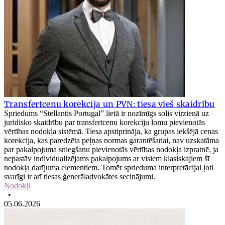
Transfertcenu korekcija un PVN: tiesa vieš skaidrību
Spriedums “Stellantis Portugal” lietā ir nozīmīgs solis virzienā uz
juridisko skaidrību par transfertcenu korekciju lomu pievienotās
vērtības nodokļa sistēmā. Tiesa apstiprināja, ka grupas iekšējā cenas
korekcija, kas paredzēta peļņas normas garantēšanai, nav uzskatāma
par pakalpojuma sniegšanu pievienotās vērtības nodokļa izpratnē, ja
nepastāv individualizējams pakalpojums ar visiem klasiskajiem šī
nodokļa darījuma elementiem. Tomēr sprieduma interpretācijai ļoti
svarīgi ir arī tiesas ģenerāladvokātes secinājumi.
Nodokļi
•
05.06.2026