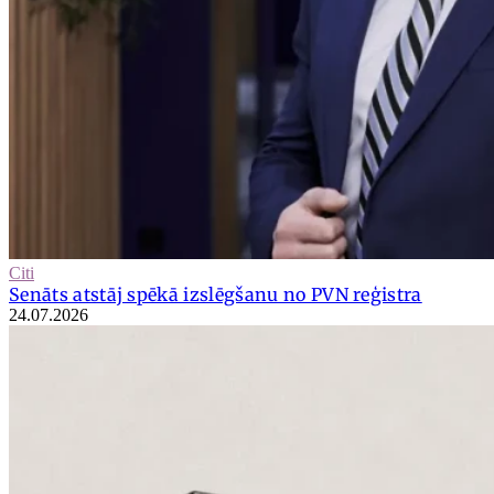
Citi
Senāts atstāj spēkā izslēgšanu no PVN reģistra
24.07.2026