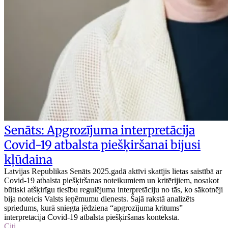
Senāts: Apgrozījuma interpretācija
Covid-19 atbalsta piešķiršanai bijusi
kļūdaina
Latvijas Republikas Senāts 2025.gadā aktīvi skatījis lietas saistībā ar
Covid-19 atbalsta piešķiršanas noteikumiem un kritērijiem, nosakot
būtiski atšķirīgu tiesību regulējuma interpretāciju no tās, ko sākotnēji
bija noteicis Valsts ieņēmumu dienests. Šajā rakstā analizēts
spriedums, kurā sniegta jēdziena “apgrozījuma kritums”
interpretācija Covid-19 atbalsta piešķiršanas kontekstā.
Citi