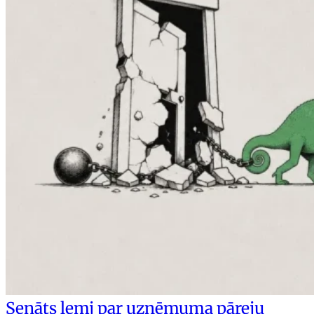
Senāts lemj par uzņēmuma pāreju