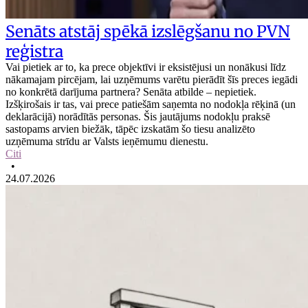
Senāts atstāj spēkā izslēgšanu no PVN
reģistra
Vai pietiek ar to, ka prece objektīvi ir eksistējusi un nonākusi līdz
nākamajam pircējam, lai uzņēmums varētu pierādīt šīs preces iegādi
no konkrētā darījuma partnera? Senāta atbilde – nepietiek.
Izšķirošais ir tas, vai prece patiešām saņemta no nodokļa rēķinā (un
deklarācijā) norādītās personas. Šis jautājums nodokļu praksē
sastopams arvien biežāk, tāpēc izskatām šo tiesu analizēto
uzņēmuma strīdu ar Valsts ieņēmumu dienestu.
Citi
•
24.07.2026