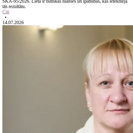
SKA-95/2026. Lietā ir būtiskas nianses un īpatnības, kas ietekmēja
tās rezultātu.
Citi
•
14.07.2026