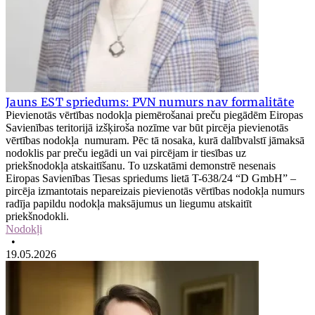
Jauns EST spriedums: PVN numurs nav formalitāte
Pievienotās vērtības nodokļa piemērošanai preču piegādēm Eiropas
Savienības teritorijā izšķiroša nozīme var būt pircēja pievienotās
vērtības nodokļa numuram. Pēc tā nosaka, kurā dalībvalstī jāmaksā
nodoklis par preču iegādi un vai pircējam ir tiesības uz
priekšnodokļa atskaitīšanu. To uzskatāmi demonstrē nesenais
Eiropas Savienības Tiesas spriedums lietā T-638/24 “D GmbH” –
pircēja izmantotais nepareizais pievienotās vērtības nodokļa numurs
radīja papildu nodokļa maksājumus un liegumu atskaitīt
priekšnodokli.
Nodokļi
•
19.05.2026