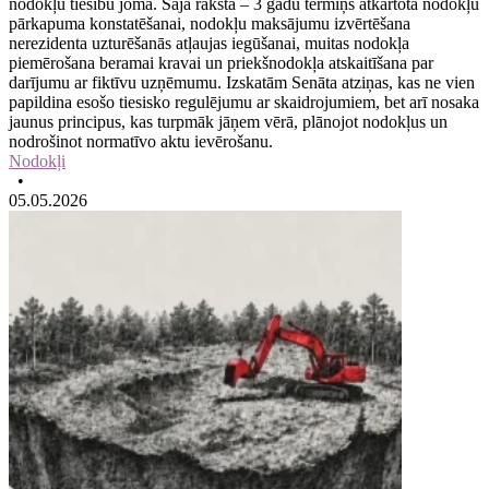
nodokļu tiesību jomā. Šajā rakstā – 3 gadu termiņš atkārtota nodokļu
pārkapuma konstatēšanai, nodokļu maksājumu izvērtēšana
nerezidenta uzturēšanās atļaujas iegūšanai, muitas nodokļa
piemērošana beramai kravai un priekšnodokļa atskaitīšana par
darījumu ar fiktīvu uzņēmumu. Izskatām Senāta atziņas, kas ne vien
papildina esošo tiesisko regulējumu ar skaidrojumiem, bet arī nosaka
jaunus principus, kas turpmāk jāņem vērā, plānojot nodokļus un
nodrošinot normatīvo aktu ievērošanu.
Nodokļi
•
05.05.2026