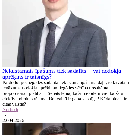
Nekustamais īpašums tiek sadalīts – vai nodokļa
aprēķins ir taisnīgs?
Pārdodot pēc iegādes sadalīta nekustamā īpašuma daļu, iedzīvotāju
ienākuma nodokļa aprēķinam iegādes vērtība nosakāma
proporcionāli platībai – Senāts lēma, ka šī metode ir vienkārša un
efektīvi administrējama. Bet vai tā ir gana taisnīga? Kāda pieeja ir
citās valstīs?
Nodokļi
•
22.04.2026