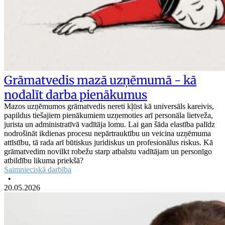
Grāmatvedis mazā uzņēmumā - kā
nodalīt darba pienākumus
Mazos uzņēmumos grāmatvedis nereti kļūst kā universāls kareivis,
papildus tiešajiem pienākumiem uzņemoties arī personāla lietveža,
jurista un administratīvā vadītāja lomu. Lai gan šāda elastība palīdz
nodrošināt ikdienas procesu nepārtrauktību un veicina uzņēmuma
attīstību, tā rada arī būtiskus juridiskus un profesionālus riskus. Kā
grāmatvedim novilkt robežu starp atbalstu vadītājam un personīgo
atbildību likuma priekšā?
Saimnieciskā darbība
•
20.05.2026