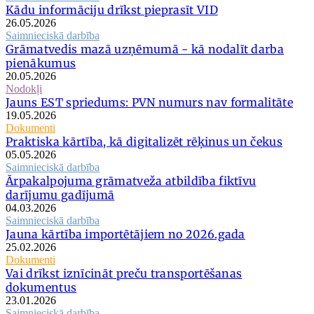
Kādu informāciju drīkst pieprasīt VID
26.05.2026
Saimnieciskā darbība
Grāmatvedis mazā uzņēmumā - kā nodalīt darba
pienākumus
20.05.2026
Nodokļi
Jauns EST spriedums: PVN numurs nav formalitāte
19.05.2026
Dokumenti
Praktiska kārtība, kā digitalizēt rēķinus un čekus
05.05.2026
Saimnieciskā darbība
Ārpakalpojuma grāmatveža atbildība fiktīvu
darījumu gadījumā
04.03.2026
Saimnieciskā darbība
Jauna kārtība importētājiem no 2026.gada
25.02.2026
Dokumenti
Vai drīkst iznīcināt preču transportēšanas
dokumentus
23.01.2026
Saimnieciskā darbība