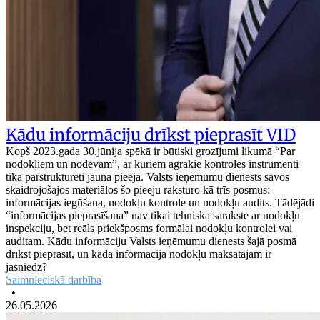
Kādu informāciju drīkst pieprasīt VID
Kopš 2023.gada 30.jūnija spēkā ir būtiski grozījumi likumā “Par
nodokļiem un nodevām”, ar kuriem agrākie kontroles instrumenti
tika pārstrukturēti jaunā pieejā. Valsts ieņēmumu dienests savos
skaidrojošajos materiālos šo pieeju raksturo kā trīs posmus:
informācijas iegūšana, nodokļu kontrole un nodokļu audits. Tādējādi
“informācijas pieprasīšana” nav tikai tehniska sarakste ar nodokļu
inspekciju, bet reāls priekšposms formālai nodokļu kontrolei vai
auditam. Kādu informāciju Valsts ieņēmumu dienests šajā posmā
drīkst pieprasīt, un kāda informācija nodokļu maksātājam ir
jāsniedz?
Saimnieciskā darbība
•
26.05.2026