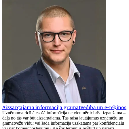
Aizsargājama informācija grāmatvedībā un e-rēķinos
Uzņēmuma rīcībā esošā informācija ne vienmēr ir brīvi izpaužama –
daļa no tās var būt aizsargājama. Tas raisa jautājumus uzņēmēju un
grāmatvežu vidū: vai šāda informācija uzskatāma par konfidenciālu
vai par komercnoslēpumu? Kā šos terminus nošķirt un pareizi