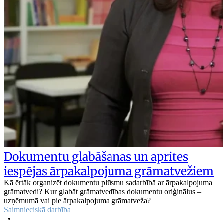
Dokumentu glabāšanas un aprites
iespējas ārpakalpojuma grāmatvežiem
Kā ērtāk organizēt dokumentu plūsmu sadarbībā ar ārpakalpojuma
grāmatvedi? Kur glabāt grāmatvedības dokumentu oriģinālus –
uzņēmumā vai pie ārpakalpojuma grāmatveža?
Saimnieciskā darbība
•