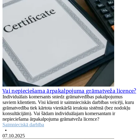
Vai nepieciešama ārpakalpojuma grāmatveža licence?
Individuālais komersants sniedz grāmatvedības pakalpojumus
saviem klientiem. Visi klienti ir saimnieciskās darbības veicēji, kuru
grāmatvedība tiek kārtota vienkāršā ieraksta sistēmā (bez nodokļu
konsultācijām). Vai šādam individuālajam komersantam ir
nepieciešama ārpakalpojuma grāmatveža licence?
Saimnieciskā darbība
•
07.10.2025