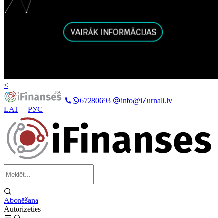
<
67280693
info@iZurnali.lv
LAT
|
РУС
Abonēšana
Autorizēties