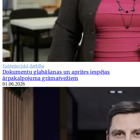
Saimnieciskā darbība
Dokumentu glabāšanas un aprites iespējas
ārpakalpojuma grāmatvežiem
01.06.2026