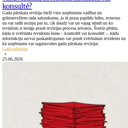
konsultē?
Gada pārskata revīzija bieži vien uzņēmuma vadībai un
grāmatvežiem rada satraukumu, jo tā prasa papildu laiku, resursus
un var radīt neziņu par to, cik daudz var un vajag stāstīt un ko
revidents ir tiesīgs prasīt revīzijas procesa ietvaros. Šoreiz pētām,
kāda ir zvērināta revidenta loma – kontrolēt vai konsultēt –, kādu
informāciju un/vai paskaidrojumus var prasīt zvērinātais revidents un
kā uzņēmums var sagatavoties gada pārskata revīzijai.
Gada pārskats
•
25.06.2026