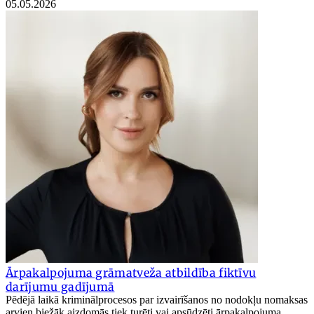
05.05.2026
Ārpakalpojuma grāmatveža atbildība fiktīvu
darījumu gadījumā
Pēdējā laikā kriminālprocesos par izvairīšanos no nodokļu nomaksas
arvien biežāk aizdomās tiek turēti vai apsūdzēti ārpakalpojuma