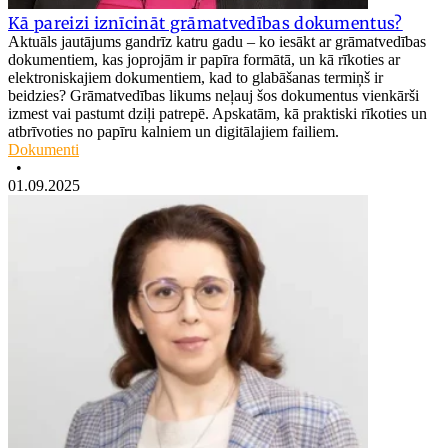
Kā pareizi iznīcināt grāmatvedības dokumentus?
Aktuāls jautājums gandrīz katru gadu – ko iesākt ar grāmatvedības
dokumentiem, kas joprojām ir papīra formātā, un kā rīkoties ar
elektroniskajiem dokumentiem, kad to glabāšanas termiņš ir
beidzies? Grāmatvedības likums neļauj šos dokumentus vienkārši
izmest vai pastumt dziļi patrepē. Apskatām, kā praktiski rīkoties un
atbrīvoties no papīru kalniem un digitālajiem failiem.
Dokumenti
•
01.09.2025