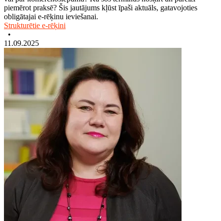
piemērot praksē? Šis jautājums kļūst īpaši aktuāls, gatavojoties
obligātajai e-rēķinu ieviešanai.
Strukturētie e-rēķini
•
11.09.2025