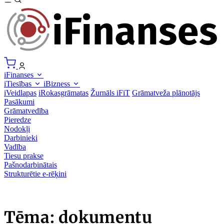
iFinanses
iTiesības
iBizness
iVeidlapas
iRokasgrāmatas
Žurnāls iFiT
Grāmatveža plānotājs
Pasākumi
Grāmatvedība
Pieredze
Nodokļi
Darbinieki
Vadība
Tiesu prakse
Pašnodarbinātais
Strukturētie e-rēķini
Tēma: dokumentu