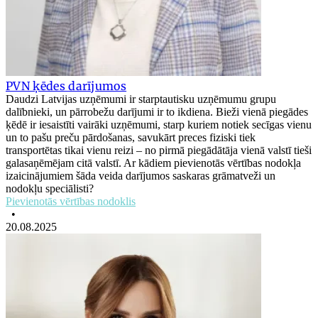
PVN ķēdes darījumos
Daudzi Latvijas uzņēmumi ir starptautisku uzņēmumu grupu
dalībnieki, un pārrobežu darījumi ir to ikdiena. Bieži vienā piegādes
ķēdē ir iesaistīti vairāki uzņēmumi, starp kuriem notiek secīgas vienu
un to pašu preču pārdošanas, savukārt preces fiziski tiek
transportētas tikai vienu reizi – no pirmā piegādātāja vienā valstī tieši
galasaņēmējam citā valstī. Ar kādiem pievienotās vērtības nodokļa
izaicinājumiem šāda veida darījumos saskaras grāmatveži un
nodokļu speciālisti?
Pievienotās vērtības nodoklis
•
20.08.2025