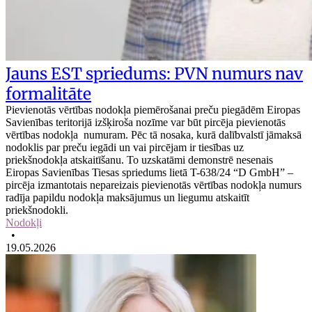
Jauns EST spriedums: PVN numurs nav
formalitāte
Pievienotās vērtības nodokļa piemērošanai preču piegādēm Eiropas
Savienības teritorijā izšķiroša nozīme var būt pircēja pievienotās
vērtības nodokļa numuram. Pēc tā nosaka, kurā dalībvalstī jāmaksā
nodoklis par preču iegādi un vai pircējam ir tiesības uz
priekšnodokļa atskaitīšanu. To uzskatāmi demonstrē nesenais
Eiropas Savienības Tiesas spriedums lietā T-638/24 “D GmbH” –
pircēja izmantotais nepareizais pievienotās vērtības nodokļa numurs
radīja papildu nodokļa maksājumus un liegumu atskaitīt
priekšnodokli.
Nodokļi
•
19.05.2026