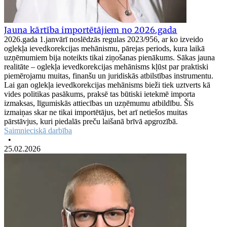
Jauna kārtība importētājiem no 2026.gada
2026.gada 1.janvārī noslēdzās regulas 2023/956, ar ko izveido
oglekļa ievedkorekcijas mehānismu, pārejas periods, kura laikā
uzņēmumiem bija noteikts tikai ziņošanas pienākums. Sākas jauna
realitāte – oglekļa ievedkorekcijas mehānisms kļūst par praktiski
piemērojamu muitas, finanšu un juridiskās atbilstības instrumentu.
Lai gan oglekļa ievedkorekcijas mehānisms bieži tiek uztverts kā
vides politikas pasākums, praksē tas būtiski ietekmē importa
izmaksas, līgumiskās attiecības un uzņēmumu atbildību. Šīs
izmaiņas skar ne tikai importētājus, bet arī netiešos muitas
pārstāvjus, kuri piedalās preču laišanā brīvā apgrozībā.
Saimnieciskā darbība
•
25.02.2026