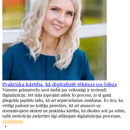
Praktiska kārtība, kā digitalizēt rēķinus un čekus
Vairums grāmatvežu savā darbā jau veiksmīgi ir ieviesuši
digitalizāciju, bet daļa joprojām atliek šo procesu, jo tā gaitā
jāiegulda papildu laiks, kā arī nepieciešamas zināšanas. Es ticu, ka
vērtīgi padomi no kolēģu pieredzes, kā arī atsauces uz
normatīvajiem aktiem un praktiska kārtība, kā rīkoties soli pa solim,
radīs motivāciju pieķerties ilgi atliktajam digitalizācijas procesam.
Dokumenti
•