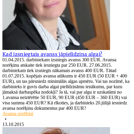
Kad izsniegtais avanss jāpielīdzina algai?
01.04.2015. darbiniekam izsniegts avanss 300 EUR. Avansa
norēķinu atskaite tiek iesniegta par 250 EUR. 27.06.2015.
darbiniekam tiek izsniegts nākamais avanss 400 EUR. Tātad
01.07.2015. kopējais avansa atlikums ir 450 EUR (50 EUR + 400
EUR), un tas pārsniedz minimālās algas apmēru. Vai tas nozīmē, ka
darbinieks ir guvis darba algai pielīdzināmu ienākumu, par kuru
jāmaksā darbaspēka nodokļi? Ja tā, vai par algu ir uzskatāmi no
1.avansa neiztērētie 50 EUR, 90 EUR (450 EUR – 360 EUR) vai
visa summa 450 EUR? Kā rīkoties, ja darbinieks 20.jūlijā iesniedz
avansa norēķinu dokumentus par 400 EUR?
Avansa norēķini
•
13.10.2015