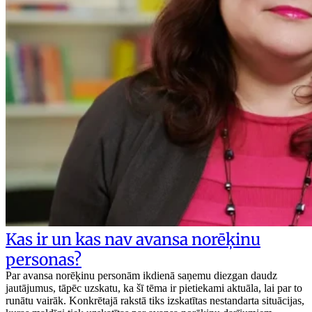
Kas ir un kas nav avansa norēķinu
personas?
Par avansa norēķinu personām ikdienā saņemu diezgan daudz
jautājumus, tāpēc uzskatu, ka šī tēma ir pietiekami aktuāla, lai par to
runātu vairāk. Konkrētajā rakstā tiks izskatītas nestandarta situācijas,