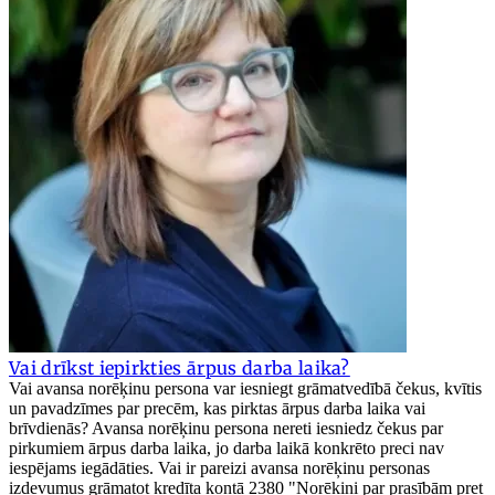
Vai drīkst iepirkties ārpus darba laika?
Vai avansa norēķinu persona var iesniegt grāmatvedībā čekus, kvītis
un pavadzīmes par precēm, kas pirktas ārpus darba laika vai
brīvdienās? Avansa norēķinu persona nereti iesniedz čekus par
pirkumiem ārpus darba laika, jo darba laikā konkrēto preci nav
iespējams iegādāties. Vai ir pareizi avansa norēķinu personas
izdevumus grāmatot kredīta kontā 2380 "Norēķini par prasībām pret