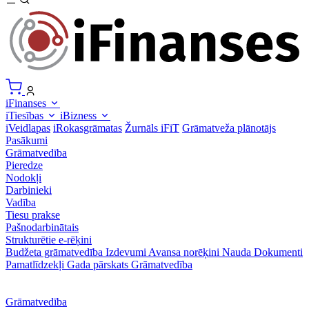
iFinanses
iTiesības
iBizness
iVeidlapas
iRokasgrāmatas
Žurnāls iFiT
Grāmatveža plānotājs
Pasākumi
Grāmatvedība
Pieredze
Nodokļi
Darbinieki
Vadība
Tiesu prakse
Pašnodarbinātais
Strukturētie e-rēķini
Budžeta grāmatvedība
Izdevumi
Avansa norēķini
Nauda
Dokumenti
Pamatlīdzekļi
Gada pārskats
Grāmatvedība
Grāmatvedība