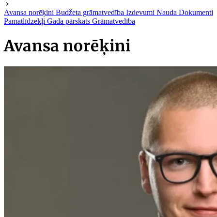
Avansa norēķini
Budžeta grāmatvedība
Izdevumi
Nauda
Dokumenti
Pamatlīdzekļi
Gada pārskats
Grāmatvedība
Avansa norēķini