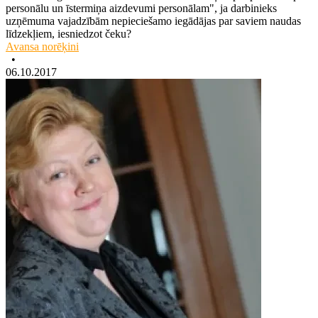
personālu un īstermiņa aizdevumi personālam", ja darbinieks
uzņēmuma vajadzībām nepieciešamo iegādājas par saviem naudas
līdzekļiem, iesniedzot čeku?
Avansa norēķini
•
06.10.2017