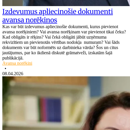
Izdevumus apliecinošie dokumenti
avansa norēķinos
Kas var būt izdevumus apliecinošie dokumenti, kurus pievienot
avansa norēķiniem? Vai avansa norēķinam var pievienot tikai čeku?
Kad obligāts ir rēķins? Vai čekā obligāti jābūt uzņēmuma
rekvizītiem un pievienotās vērtības nodokļa numuram? Vai šāds
dokuments var būt noformēts uz darbinieka vārda? Šos un citus
jautājumus, par ko ikdienā diskutē grāmatveži, izskatām šajā
publikācijā.
Avansa norēķini
•
08.04.2026