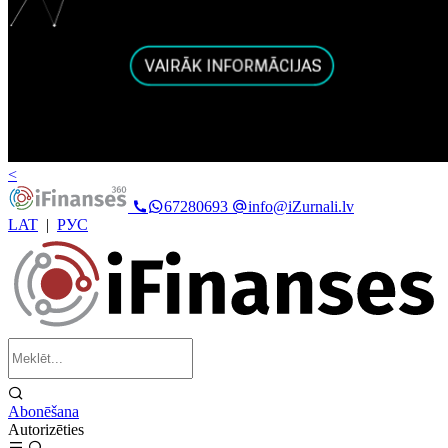
<
67280693
info@iZurnali.lv
LAT
|
РУС
Abonēšana
Autorizēties