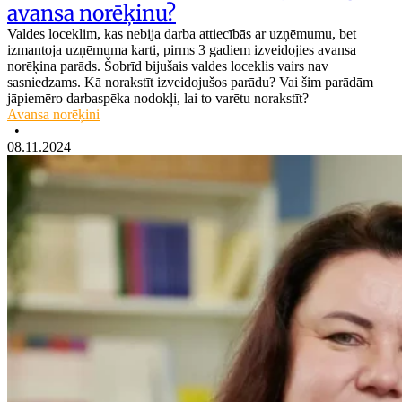
avansa norēķinu?
Valdes loceklim, kas nebija darba attiecībās ar uzņēmumu, bet
izmantoja uzņēmuma karti, pirms 3 gadiem izveidojies avansa
norēķina parāds. Šobrīd bijušais valdes loceklis vairs nav
sasniedzams. Kā norakstīt izveidojušos parādu? Vai šim parādām
jāpiemēro darbaspēka nodokļi, lai to varētu norakstīt?
Avansa norēķini
•
08.11.2024