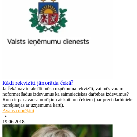
Kādi rekvizīti jānorāda čekā?
Ja čekā nav ierakstīti mūsu uzņēmuma rekvizīti, vai mēs varam
noformēt šādus izdevumus kā saimnieciskās darbības izdevumus?
Runa ir par avansa norēķinu atskaiti un čekiem (par preci darbinieks
norēķinājās ar uzņēmuma karti).
Avansa norēķini
•
19.06.2018