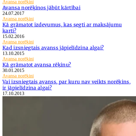
Avansa norēķini
Avansa norēķinos jābūt kārtībai
24.07.2017
Avansa norēķini
Kā grāmatot izdevumus, kas segti ar maksājumu
karti?
15.02.2016
Avansa norēķini
Kad izsniegtais avanss jāpielīdzina algai?
13.10.2015
Avansa norēķini
Kā grāmatot avansa rēķinu?
30.01.2015
Avansa norēķini
Vai izsniegtais avanss, par kuru nav veikts norēķins,
ir jāpielīdzina algai?
17.10.2013