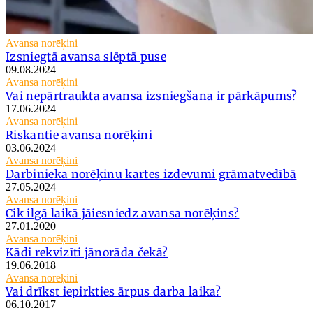
Avansa norēķini
Izsniegtā avansa slēptā puse
09.08.2024
Avansa norēķini
Vai nepārtraukta avansa izsniegšana ir pārkāpums?
17.06.2024
Avansa norēķini
Riskantie avansa norēķini
03.06.2024
Avansa norēķini
Darbinieka norēķinu kartes izdevumi grāmatvedībā
27.05.2024
Avansa norēķini
Cik ilgā laikā jāiesniedz avansa norēķins?
27.01.2020
Avansa norēķini
Kādi rekvizīti jānorāda čekā?
19.06.2018
Avansa norēķini
Vai drīkst iepirkties ārpus darba laika?
06.10.2017