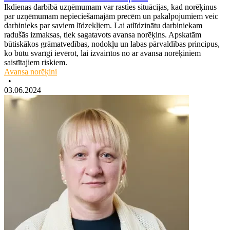
Ikdienas darbībā uzņēmumam var rasties situācijas, kad norēķinus
par uzņēmumam nepieciešamajām precēm un pakalpojumiem veic
darbinieks par saviem līdzekļiem. Lai atlīdzinātu darbiniekam
radušās izmaksas, tiek sagatavots avansa norēķins. Apskatām
būtiskākos grāmatvedības, nodokļu un labas pārvaldības principus,
ko būtu svarīgi ievērot, lai izvairītos no ar avansa norēķiniem
saistītajiem riskiem.
Avansa norēķini
•
03.06.2024