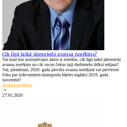
Cik ilgā laikā jāiesniedz avansa norēķins?
Vai kaut kur normatīvajos aktos ir noteikts, cik ilgā laikā jāiesniedz
avansa norēķins un cik vecus čekus tajā darbinieks drīkst iekļaut?
Vai, piemēram, 2020. gada janvāra avansa norēķinā var pievienot
čeku par izdevumiem (transporta biļetes iegāde) 2019. gada
novembrī?
Avansa norēķini
•
27.01.2020