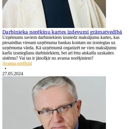
Darbinieka norēķinu kartes izdevumi grāmatvedībā
Uzņēmums saviem darbiniekiem izsniedz maksājumu kartes, kas
piesaistītas vienam uzņēmuma bankas kontam un izsniegtas uz
uzņēmuma vārda. Kā uzņēmumā organizēt ne vien maksājumu
karšu izsniegšanu darbiniekiem, bet arī ērtu atskaišu uzskaites
sistēmu? Vai tas ir jānošķir no avansa norēķiniem?
Avansa norēķini
•
27.05.2024