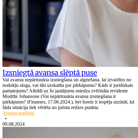
Izsniegtā avansa slēptā puse
Vai avansu nepārtraukta izsniegšana un atgriešana, lai izvairītos no
nodokļu sloga, var tikt uzskatīta par pārkāpumu? Kāds ir juridiskais
pamatojums? Atbildi uz šo jautājumu sniedza zvērināta revidente
Modrīte Johansone (Vai nepārtraukta avansa izsniegšana ir
pārkāpums? iFinanses, 17.06.2024.), bet šoreiz ir iespēja uzzināt, kā
šāda situācija tiek vērtēta no juristu redzes punkta.
Avansa norēķini
•
09.08.2024