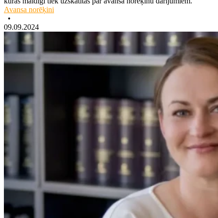
kuras maldīgi tiek uzskatītas par avansa norēķinu darījumiem.
Avansa norēķini
•
09.09.2024