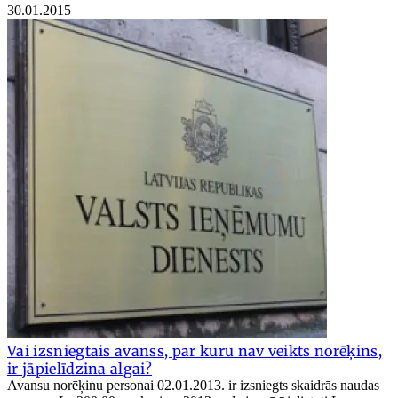
30.01.2015
Vai izsniegtais avanss, par kuru nav veikts norēķins,
ir jāpielīdzina algai?
Avansu norēķinu personai 02.01.2013. ir izsniegts skaidrās naudas