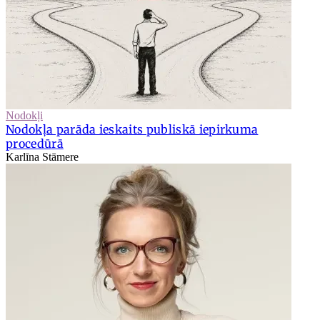
Nodokļi
Nodokļa parāda ieskaits publiskā iepirkuma
procedūrā
Karlīna Stāmere