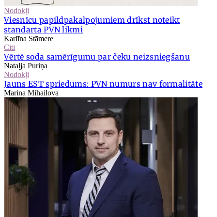
Nodokļi
Viesnīcu papildpakalpojumiem drīkst noteikt
standarta PVN likmi
Karlīna Stāmere
Citi
Vērtē soda samērīgumu par čeku neizsniegšanu
Nataļja Puriņa
Nodokļi
Jauns EST spriedums: PVN numurs nav formalitāte
Marina Mihailova