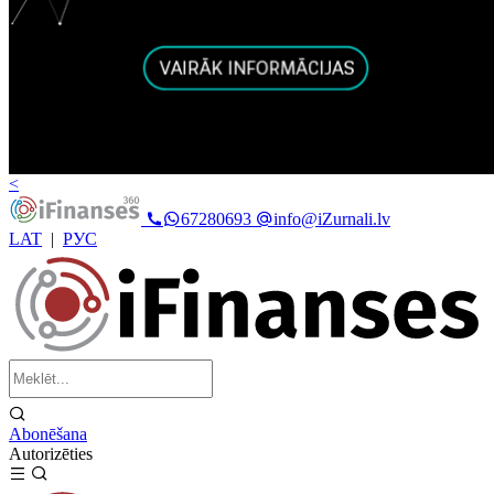
<
67280693
info@iZurnali.lv
LAT
|
РУС
Abonēšana
Autorizēties