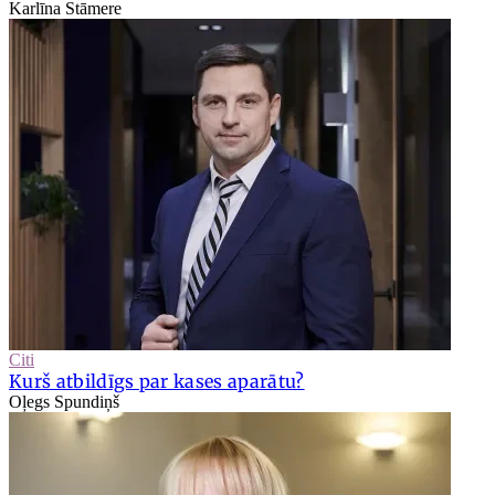
Karlīna Stāmere
Citi
Kurš atbildīgs par kases aparātu?
Oļegs Spundiņš