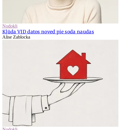
Nodokļi
Kļūda VID datos noved pie soda naudas
Alise Zablocka
Nodokļi