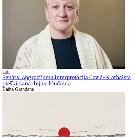
Citi
Senāts: Apgrozījuma interpretācija Covid-19 atbalsta
piešķiršanai bijusi kļūdaina
Baiba Grandāne