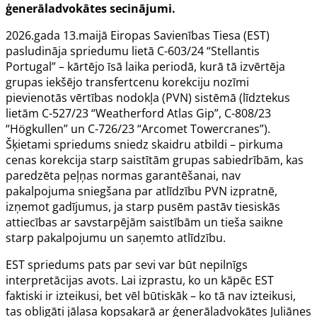
ģenerāladvokātes secinājumi.
2026.gada 13.maijā Eiropas Savienības Tiesa (EST)
pasludināja spriedumu
lietā C-603/24
“Stellantis
Portugal” – kārtējo īsā laika periodā, kurā tā izvērtēja
grupas iekšējo transfertcenu korekciju nozīmi
pievienotās vērtības nodokļa (PVN) sistēmā (līdztekus
lietām C-527/23 “Weatherford Atlas Gip”, C-808/23
“Högkullen” un C-726/23 “Arcomet Towercranes”).
Šķietami spriedums sniedz skaidru atbildi – pirkuma
cenas korekcija starp saistītām grupas sabiedrībām, kas
paredzēta peļņas normas garantēšanai, nav
pakalpojuma sniegšana par atlīdzību PVN izpratnē,
izņemot gadījumus, ja starp pusēm pastāv tiesiskās
attiecības ar savstarpējām saistībām un tieša saikne
starp pakalpojumu un saņemto atlīdzību.
EST spriedums pats par sevi var būt nepilnīgs
interpretācijas avots. Lai izprastu, ko un kāpēc EST
faktiski ir izteikusi, bet vēl būtiskāk – ko tā nav izteikusi,
tas obligāti jālasa kopsakarā ar ģenerāladvokātes Juliānes