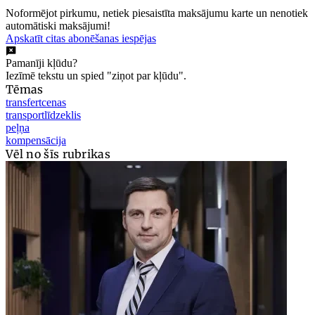
Noformējot pirkumu, netiek piesaistīta maksājumu karte un nenotiek
automātiski maksājumi!
Apskatīt citas abonēšanas iespējas
Pamanīji kļūdu?
Iezīmē tekstu un spied "ziņot par kļūdu".
Tēmas
transfertcenas
transportlīdzeklis
peļņa
kompensācija
Vēl no šīs rubrikas