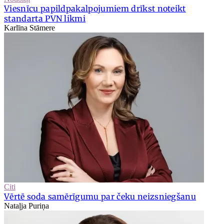
Viesnīcu papildpakalpojumiem drīkst noteikt
standarta PVN likmi
Karlīna Stāmere
Citi
Vērtē soda samērīgumu par čeku neizsniegšanu
Nataļja Puriņa