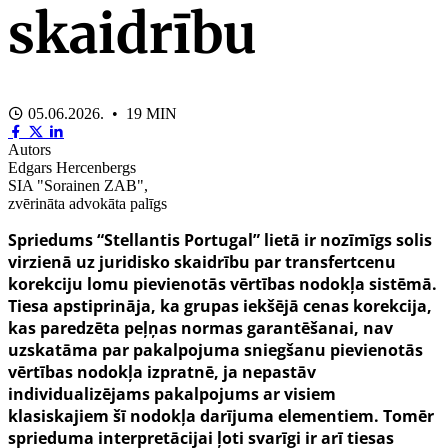
skaidrību
05.06.2026. • 19 MIN
Autors
Edgars Hercenbergs
SIA "Sorainen ZAB",
zvērināta advokāta palīgs
Spriedums “Stellantis Portugal” lietā ir nozīmīgs solis
virzienā uz juridisko skaidrību par transfertcenu
korekciju lomu pievienotās vērtības nodokļa sistēmā.
Tiesa apstiprināja, ka grupas iekšējā cenas korekcija,
kas paredzēta peļņas normas garantēšanai, nav
uzskatāma par pakalpojuma sniegšanu pievienotās
vērtības nodokļa izpratnē, ja nepastāv
individualizējams pakalpojums ar visiem
klasiskajiem šī nodokļa darījuma elementiem. Tomēr
sprieduma interpretācijai ļoti svarīgi ir arī tiesas