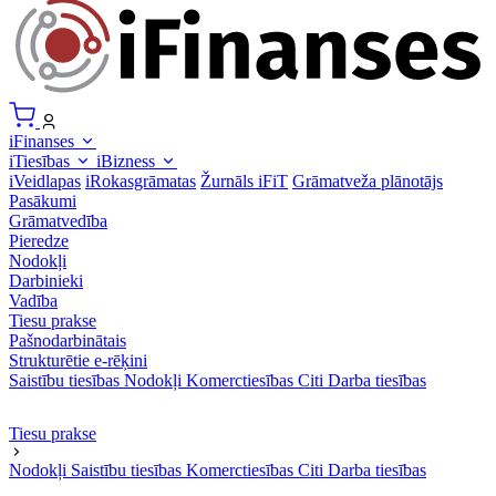
iFinanses
iTiesības
iBizness
iVeidlapas
iRokasgrāmatas
Žurnāls iFiT
Grāmatveža plānotājs
Pasākumi
Grāmatvedība
Pieredze
Nodokļi
Darbinieki
Vadība
Tiesu prakse
Pašnodarbinātais
Strukturētie e-rēķini
Saistību tiesības
Nodokļi
Komerctiesības
Citi
Darba tiesības
Tiesu prakse
Nodokļi
Saistību tiesības
Komerctiesības
Citi
Darba tiesības