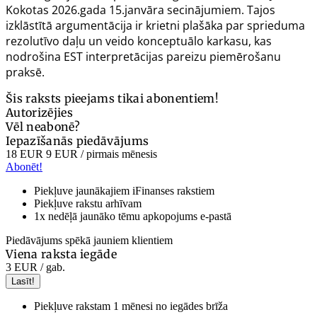
Kokotas 2026.gada 15.janvāra secinājumiem. Tajos
izklāstītā argumentācija ir krietni plašāka par sprieduma
rezolutīvo daļu un veido konceptuālo karkasu, kas
nodrošina EST interpretācijas pareizu piemērošanu
praksē.
Šis raksts pieejams tikai abonentiem!
Autorizējies
Vēl neabonē?
Iepazīšanās piedāvājums
18 EUR
9 EUR
/ pirmais mēnesis
Abonēt!
Piekļuve jaunākajiem iFinanses rakstiem
Piekļuve rakstu arhīvam
1x nedēļā jaunāko tēmu apkopojums e-pastā
Piedāvājums spēkā jauniem klientiem
Viena raksta iegāde
3 EUR
/ gab.
Lasīt!
Piekļuve rakstam 1 mēnesi no iegādes brīža