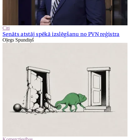
Citi
Senāts atstāj spēkā izslēgšanu no PVN reģistra
Oļegs Spundiņš
Komerctiesības