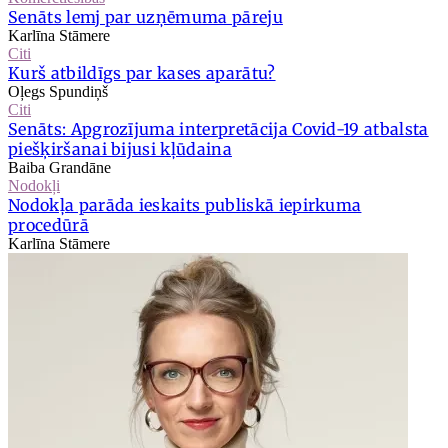
Senāts lemj par uzņēmuma pāreju
Karlīna Stāmere
Citi
Kurš atbildīgs par kases aparātu?
Oļegs Spundiņš
Citi
Senāts: Apgrozījuma interpretācija Covid-19 atbalsta
piešķiršanai bijusi kļūdaina
Baiba Grandāne
Nodokļi
Nodokļa parāda ieskaits publiskā iepirkuma
procedūrā
Karlīna Stāmere