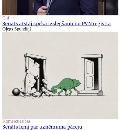
Citi
Senāts atstāj spēkā izslēgšanu no PVN reģistra
Oļegs Spundiņš
Komerctiesības
Senāts lemj par uzņēmuma pāreju