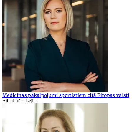
Medicīnas pakalpojumi sportistiem citā Eiropas valstī
Atbild Irēna Lejiņa