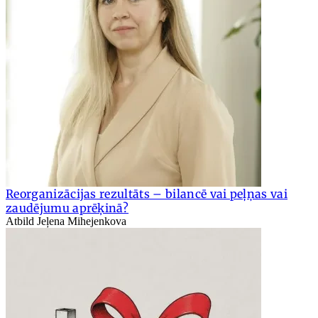
Reorganizācijas rezultāts – bilancē vai peļņas vai
zaudējumu aprēķinā?
Atbild Jeļena Mihejenkova