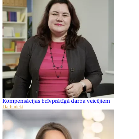
Kompensācijas brīvprātīgā darba veicējiem
Darbinieki