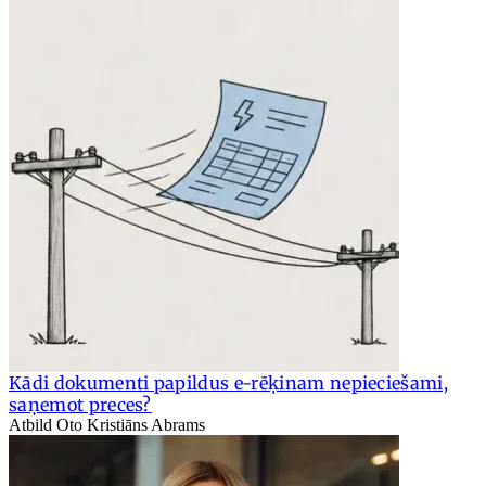
Kādi dokumenti papildus e-rēķinam nepieciešami,
saņemot preces?
Atbild Oto Kristiāns Abrams