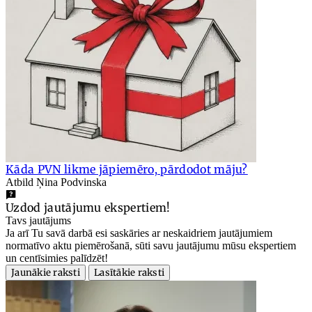
Kāda PVN likme jāpiemēro, pārdodot māju?
Atbild Ņina Podvinska
Uzdod jautājumu ekspertiem!
Tavs jautājums
Ja arī Tu savā darbā esi saskāries ar neskaidriem jautājumiem
normatīvo aktu piemērošanā, sūti savu jautājumu mūsu ekspertiem
un centīsimies palīdzēt!
Jaunākie raksti
Lasītākie raksti