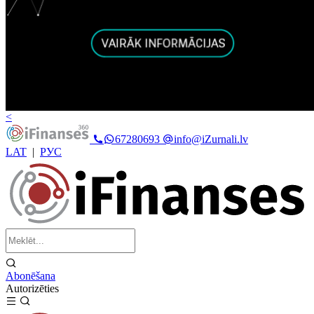
<
67280693
info@iZurnali.lv
LAT
|
РУС
Abonēšana
Autorizēties