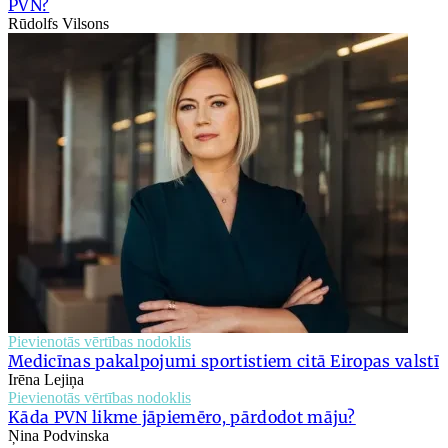
PVN?
Rūdolfs Vilsons
Pievienotās vērtības nodoklis
Medicīnas pakalpojumi sportistiem citā Eiropas valstī
Irēna Lejiņa
Pievienotās vērtības nodoklis
Kāda PVN likme jāpiemēro, pārdodot māju?
Ņina Podvinska