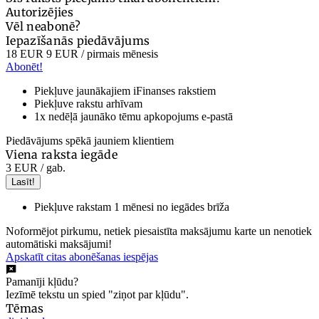
Autorizējies
Vēl neabonē?
Iepazīšanās piedāvājums
18 EUR
9 EUR
/ pirmais mēnesis
Abonēt!
Piekļuve jaunākajiem iFinanses rakstiem
Piekļuve rakstu arhīvam
1x nedēļā jaunāko tēmu apkopojums e-pastā
Piedāvājums spēkā jauniem klientiem
Viena raksta iegāde
3 EUR
/ gab.
Lasīt!
Piekļuve rakstam 1 mēnesi no iegādes brīža
Noformējot pirkumu, netiek piesaistīta maksājumu karte un nenotiek
automātiski maksājumi!
Apskatīt citas abonēšanas iespējas
Pamanīji kļūdu?
Iezīmē tekstu un spied "ziņot par kļūdu".
Tēmas