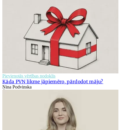
Pievienotās vērtības nodoklis
Kāda PVN likme jāpiemēro, pārdodot māju?
Ņina Podvinska