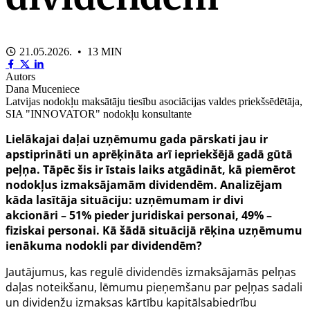
21.05.2026. • 13 MIN
Autors
Dana Muceniece
Latvijas nodokļu maksātāju tiesību asociācijas valdes priekšsēdētāja,
SIA "INNOVATOR" nodokļu konsultante
Lielākajai daļai uzņēmumu gada pārskati jau ir
apstiprināti un aprēķināta arī iepriekšējā gadā gūtā
peļņa. Tāpēc šis ir īstais laiks atgādināt, kā piemērot
nodokļus izmaksājamām dividendēm. Analizējam
kāda lasītāja situāciju:
uzņēmumam ir divi
akcionāri – 51% pieder juridiskai personai, 49% –
fiziskai personai. Kā šādā situācijā rēķina uzņēmumu
ienākuma nodokli par dividendēm?
Jautājumus, kas regulē dividendēs izmaksājamās pelņas
daļas noteikšanu, lēmumu pieņemšanu par peļņas sadali
un dividenžu izmaksas kārtību kapitālsabiedrību