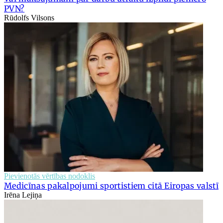
PVN?
Rūdolfs Vilsons
Pievienotās vērtības nodoklis
Medicīnas pakalpojumi sportistiem citā Eiropas valstī
Irēna Lejiņa