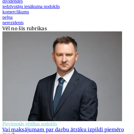
dividendes
iedzīvotāju ienākuma nodoklis
komerclikums
peļņa
nerezidents
Vēl no šīs rubrikas
Pievienotās vērtības nodoklis
Vai maksājumam par darbu ātrāku izpildi piemēro