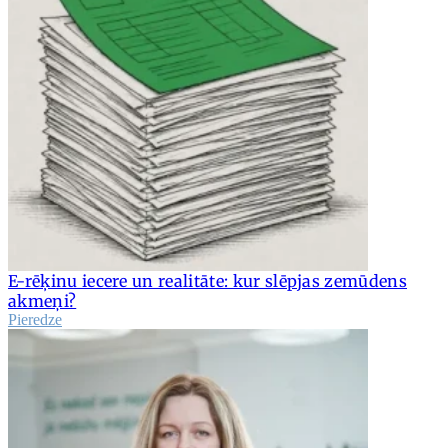
E-rēķinu iecere un realitāte: kur slēpjas zemūdens
akmeņi?
Pieredze