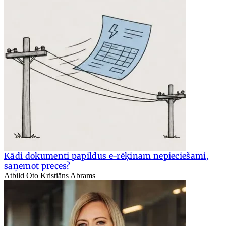
Kādi dokumenti papildus e-rēķinam nepieciešami,
saņemot preces?
Atbild Oto Kristiāns Abrams