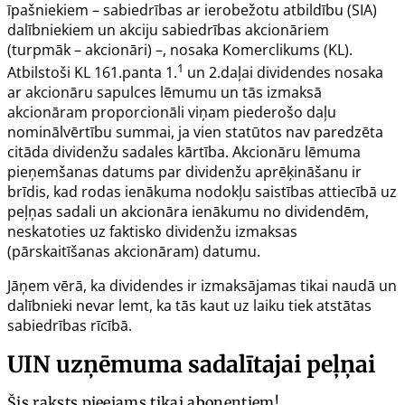
īpašniekiem – sabiedrības ar ierobežotu atbildību (SIA)
dalībniekiem un akciju sabiedrības akcionāriem
(turpmāk – akcionāri) –, nosaka Komerclikums (KL).
1
Atbilstoši KL 161.panta 1.
un 2.daļai dividendes nosaka
ar akcionāru sapulces lēmumu un tās izmaksā
akcionāram proporcionāli viņam piederošo daļu
nominālvērtību summai, ja vien statūtos nav paredzēta
citāda dividenžu sadales kārtība. Akcionāru lēmuma
pieņemšanas datums par dividenžu aprēķināšanu ir
brīdis, kad rodas ienākuma nodokļu saistības attiecībā uz
peļņas sadali un akcionāra ienākumu no dividendēm,
neskatoties uz faktisko dividenžu izmaksas
(pārskaitīšanas akcionāram) datumu.
Jāņem vērā, ka dividendes ir izmaksājamas tikai naudā un
dalībnieki nevar lemt, ka tās kaut uz laiku tiek atstātas
sabiedrības rīcībā.
UIN uzņēmuma sadalītajai peļņai
Šis raksts pieejams tikai abonentiem!