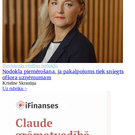
Pievienotās vērtības nodoklis
Nodokļa piemērošana, ja pakalpojums tiek sniegts
ofšora uzņēmumam
Kristīne Skrastiņa
Uz rubriku >