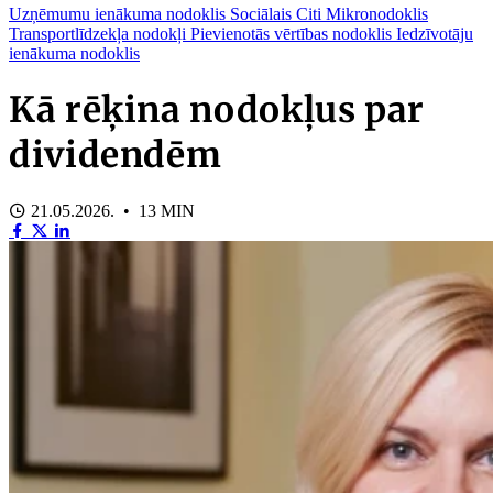
Uzņēmumu ienākuma nodoklis
Sociālais
Citi
Mikronodoklis
Transportlīdzekļa nodokļi
Pievienotās vērtības nodoklis
Iedzīvotāju
ienākuma nodoklis
Kā rēķina nodokļus par
dividendēm
21.05.2026. • 13 MIN