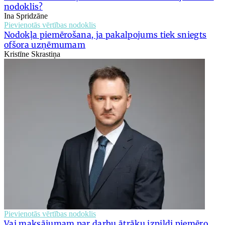
nodoklis?
Ina Spridzāne
Pievienotās vērtības nodoklis
Nodokļa piemērošana, ja pakalpojums tiek sniegts
ofšora uzņēmumam
Kristīne Skrastiņa
Pievienotās vērtības nodoklis
Vai maksājumam par darbu ātrāku izpildi piemēro