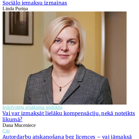
Sociālo iemaksu izmaiņas
Linda Puriņa
Iedzīvotāju ienākuma nodoklis
Vai var izmaksāt lielāku kompensāciju, nekā noteikts
likumā?
Dana Muceniece
Citi
Autordarbu atskaņošana bez licences – vai jāmaksā