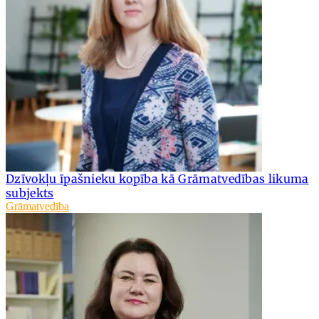
Dzīvokļu īpašnieku kopība kā Grāmatvedības likuma
subjekts
Grāmatvedība