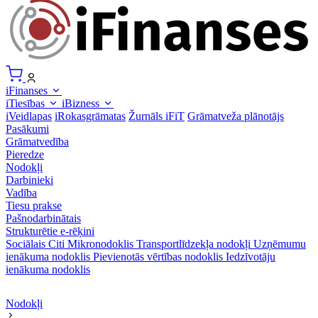
iFinanses
iTiesības
iBizness
iVeidlapas
iRokasgrāmatas
Žurnāls iFiT
Grāmatveža plānotājs
Pasākumi
Grāmatvedība
Pieredze
Nodokļi
Darbinieki
Vadība
Tiesu prakse
Pašnodarbinātais
Strukturētie e-rēķini
Sociālais
Citi
Mikronodoklis
Transportlīdzekļa nodokļi
Uzņēmumu
ienākuma nodoklis
Pievienotās vērtības nodoklis
Iedzīvotāju
ienākuma nodoklis
Nodokļi