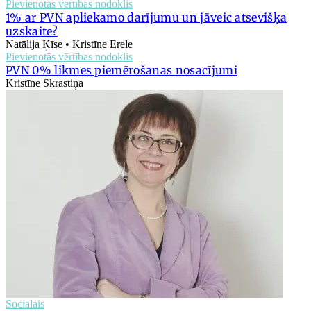
Pievienotās vērtības nodoklis
1% ar PVN apliekamo darījumu un jāveic atsevišķa
uzskaite?
Natālija Ķīse • Kristīne Erele
Pievienotās vērtības nodoklis
PVN 0% likmes piemērošanas nosacījumi
Kristīne Skrastiņa
Sociālais