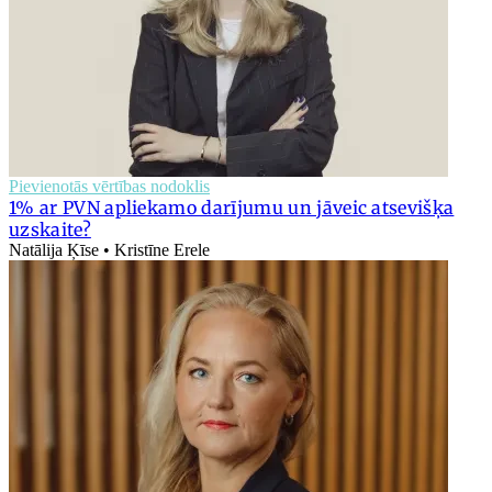
Pievienotās vērtības nodoklis
1% ar PVN apliekamo darījumu un jāveic atsevišķa
uzskaite?
Natālija Ķīse • Kristīne Erele