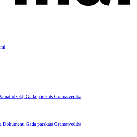
umi
Pamatlīdzekļi
Gada pārskats
Grāmatvedība
a
Dokumenti
Gada pārskats
Grāmatvedība