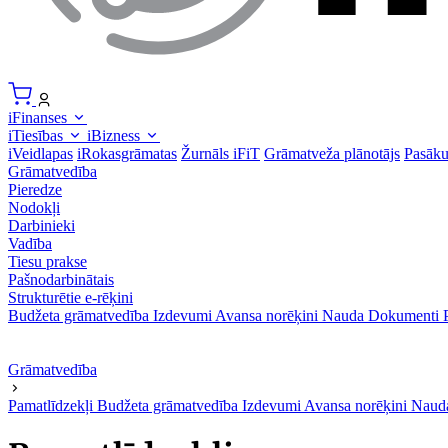
iFinanses
iTiesības
iBizness
iVeidlapas
iRokasgrāmatas
Žurnāls iFiT
Grāmatveža plānotājs
Pasāk
Grāmatvedība
Pieredze
Nodokļi
Darbinieki
Vadība
Tiesu prakse
Pašnodarbinātais
Strukturētie e-rēķini
Budžeta grāmatvedība
Izdevumi
Avansa norēķini
Nauda
Dokumenti
Grāmatvedība
Pamatlīdzekļi
Budžeta grāmatvedība
Izdevumi
Avansa norēķini
Naud