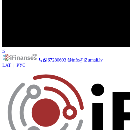
<
67280693
info@iZurnali.lv
LAT
|
РУС