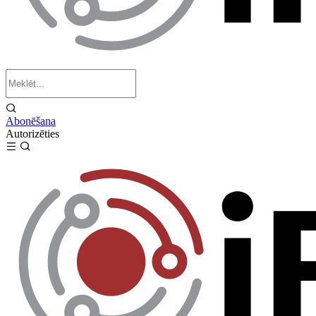
Abonēšana
Autorizēties