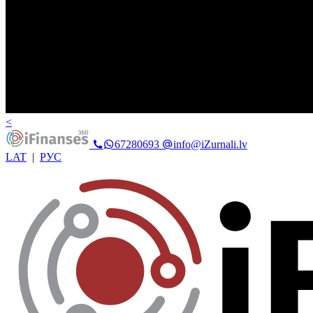
<
67280693
info@iZurnali.lv
LAT
|
РУС