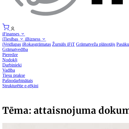
iFinanses
iTiesības
iBizness
iVeidlapas
iRokasgrāmatas
Žurnāls iFiT
Grāmatveža plānotājs
Pasāk
Grāmatvedība
Pieredze
Nodokļi
Darbinieki
Vadība
Tiesu prakse
Pašnodarbinātais
Strukturētie e-rēķini
Tēma: attaisnojuma dokum