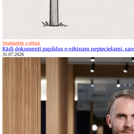
Strukturētie e-rēķini
Kādi dokumenti papildus e-rēķinam nepieciešami, saņ
31.07.2026