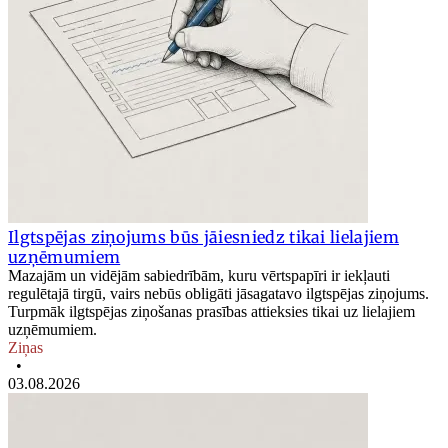
Ilgtspējas ziņojums būs jāiesniedz tikai lielajiem
uzņēmumiem
Mazajām un vidējām sabiedrībām, kuru vērtspapīri ir iekļauti
regulētajā tirgū, vairs nebūs obligāti jāsagatavo ilgtspējas ziņojums.
Turpmāk ilgtspējas ziņošanas prasības attieksies tikai uz lielajiem
uzņēmumiem.
Ziņas
•
03.08.2026