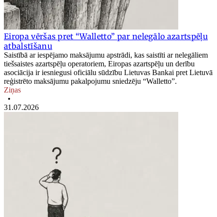
Eiropa vēršas pret “Walletto” par nelegālo azartspēļu
atbalstīšanu
Saistībā ar iespējamo maksājumu apstrādi, kas saistīti ar nelegāliem
tiešsaistes azartspēļu operatoriem, Eiropas azartspēļu un derību
asociācija ir iesniegusi oficiālu sūdzību Lietuvas Bankai pret Lietuvā
reģistrēto maksājumu pakalpojumu sniedzēju “Walletto”.
Ziņas
•
31.07.2026