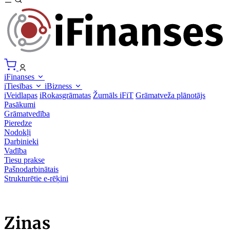
iFinanses
iTiesības
iBizness
iVeidlapas
iRokasgrāmatas
Žurnāls iFiT
Grāmatveža plānotājs
Pasākumi
Grāmatvedība
Pieredze
Nodokļi
Darbinieki
Vadība
Tiesu prakse
Pašnodarbinātais
Strukturētie e-rēķini
Ziņas