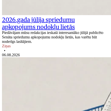
2026.gada jūlija spriedumu
apkopojums nodokļu lietās
Piedāvājam mūsu redakcijas ieskatā interesantāko jūlijā publicēto
Senāta spriedumu apkopojumu nodokļu lietās, kas varētu būt
noderīgs lasītājiem.
Ziņas
•
06.08.2026