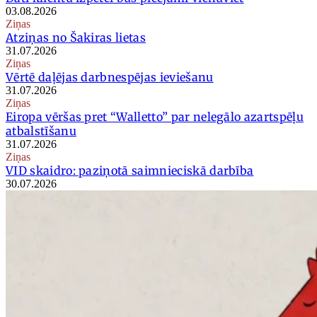
03.08.2026
Ziņas
Atziņas no Šakiras lietas
31.07.2026
Ziņas
Vērtē daļējas darbnespējas ieviešanu
31.07.2026
Ziņas
Eiropa vēršas pret “Walletto” par nelegālo azartspēļu
atbalstīšanu
31.07.2026
Ziņas
VID skaidro: paziņotā saimnieciskā darbība
30.07.2026