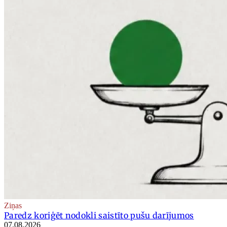
Ziņas
Paredz koriģēt nodokli saistīto pušu darījumos
07.08.2026