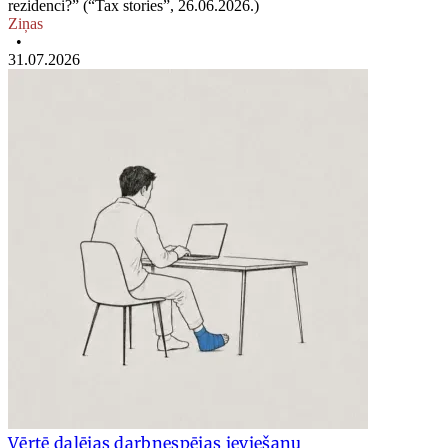
rezidenci?” (“Tax stories”, 26.06.2026.)
Ziņas
•
31.07.2026
Vērtē daļējas darbnespējas ieviešanu