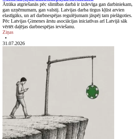
Ātrāka atgriešanās pēc slimības darbā ir izdevīga gan darbiniekam,
gan uzņēmumam, gan valstij. Latvijas darba tirgus kļūst arvien
elastīgāks, un arī darbnespējas regulējumam jāspēj tam pielāgoties.
Pēc Latvijas Ģimenes ārstu asociācijas iniciatīvas arī Latvijā sāk
vērtēt daļējas darbnespējas ieviešanu.
Ziņas
•
31.07.2026