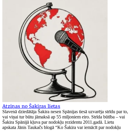
Atziņas no Šakiras lietas
Slavenā dziedātāja Šakira nesen Spānijas tiesā uzvarēja strīdu par to,
vai viņai tur būtu jāmaksā ap 55 miljoniem eiro. Strīda būtība – vai
Šakira Spānijā kļuva par nodokļu rezidentu 2011.gadā. Lietu
apskata Jānis Taukačs blogā “Ko Šakira var iemācīt par nodokļu