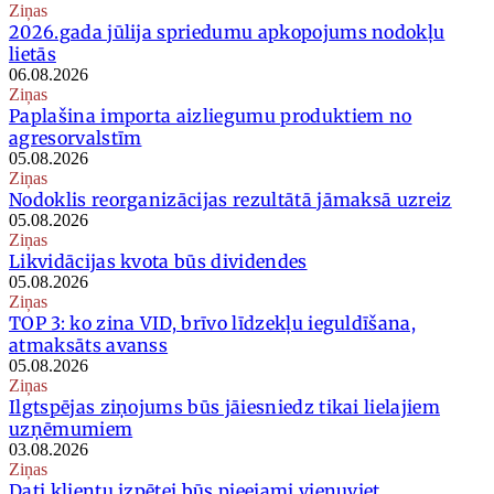
Ziņas
2026.gada jūlija spriedumu apkopojums nodokļu
lietās
06.08.2026
Ziņas
Paplašina importa aizliegumu produktiem no
agresorvalstīm
05.08.2026
Ziņas
Nodoklis reorganizācijas rezultātā jāmaksā uzreiz
05.08.2026
Ziņas
Likvidācijas kvota būs dividendes
05.08.2026
Ziņas
TOP 3: ko zina VID, brīvo līdzekļu ieguldīšana,
atmaksāts avanss
05.08.2026
Ziņas
Ilgtspējas ziņojums būs jāiesniedz tikai lielajiem
uzņēmumiem
03.08.2026
Ziņas
Dati klientu izpētei būs pieejami vienuviet