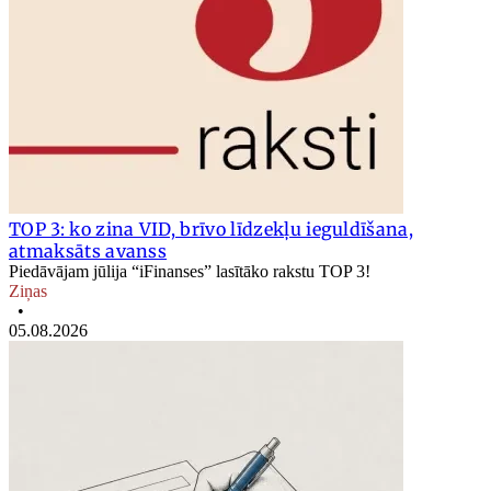
TOP 3: ko zina VID, brīvo līdzekļu ieguldīšana,
atmaksāts avanss
Piedāvājam jūlija “iFinanses” lasītāko rakstu TOP 3!
Ziņas
•
05.08.2026