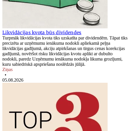
Likvidācijas kvota būs dividendes
Turpmāk likvidācijas kvota tiks uzskatīta par dividendēm. Tāpat tiks
precizēta ar uzņēmumu ienākuma nodokli apliekamā peļņa
likvidācijas gadījumā, akciju atpirkšanas un tirgus cenas korekcijas
gadījumā, novēršot risku likvidācijas kvotu aplikt ar dubulto
nodokli, paredz Uzņēmumu ienākuma nodokļa likuma grozījumi,
kuru sabiedriskā apspriešana noslēdzās jūlijā.
Ziņas
•
05.08.2026