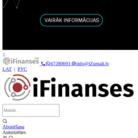
<
67280693
info@iZurnali.lv
LAT
|
РУС
Abonēšana
Autorizēties