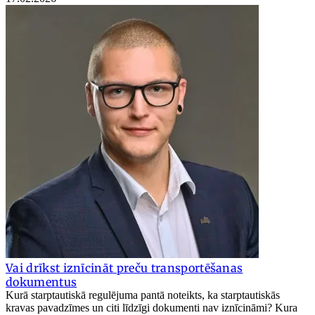
Vai drīkst iznīcināt preču transportēšanas
dokumentus
Kurā starptautiskā regulējuma pantā noteikts, ka starptautiskās
kravas pavadzīmes un citi līdzīgi dokumenti nav iznīcināmi? Kura