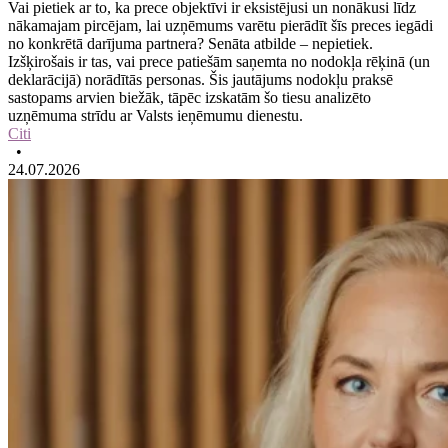
Vai pietiek ar to, ka prece objektīvi ir eksistējusi un nonākusi līdz
nākamajam pircējam, lai uzņēmums varētu pierādīt šīs preces iegādi
no konkrētā darījuma partnera? Senāta atbilde – nepietiek.
Izšķirošais ir tas, vai prece patiešām saņemta no nodokļa rēķinā (un
deklarācijā) norādītās personas. Šis jautājums nodokļu praksē
sastopams arvien biežāk, tāpēc izskatām šo tiesu analizēto
uzņēmuma strīdu ar Valsts ieņēmumu dienestu.
Citi
•
24.07.2026