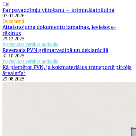
Citi
Par pavadzīmju viltošanu – kriminālatbildība
07.01.2026
Dokumenti
Attaisnojuma dokumentu izmaiņas, ieviešot e-
rēķinus
29.12.2025
Pievienotās vērtības nodoklis
Reversais PVN grāmatvedībā un deklarācijā
31.10.2025
Pievienotās vērtības nodoklis
Kā piemērot PVN, ja kokmateriālus transportē pircējs
ārvalstīs?
29.08.2025