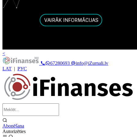
<
67280693
info@iZurnali.lv
LAT
|
РУС
Abonēšana
Autorizēties