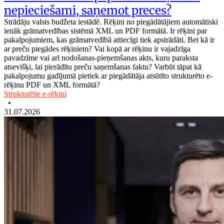
nepieciešami, saņemot preces?
Strādāju valsts budžeta iestādē. Rēķini no piegādātājiem automātiski
ienāk grāmatvedības sistēmā XML un PDF formātā. Ir rēķini par
pakalpojumiem, kas grāmatvedībā attiecīgi tiek apstrādāti. Bet kā ir
ar preču piegādes rēķiniem? Vai kopā ar rēķinu ir vajadzīga
pavadzīme vai arī nodošanas-pieņemšanas akts, kuru paraksta
atsevišķi, lai pierādītu preču saņemšanas faktu? Varbūt tāpat kā
pakalpojumu gadījumā pietiek ar piegādātāja atsūtīto strukturēto e-
rēķinu PDF un XML formātā?
Strukturētie e-rēķini
•
31.07.2026