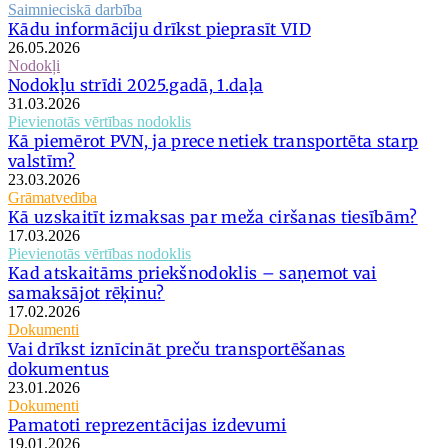
Saimnieciskā darbība
Kādu informāciju drīkst pieprasīt VID
26.05.2026
Nodokļi
Nodokļu strīdi 2025.gadā, 1.daļa
31.03.2026
Pievienotās vērtības nodoklis
Kā piemērot PVN, ja prece netiek transportēta starp
valstīm?
23.03.2026
Grāmatvedība
Kā uzskaitīt izmaksas par meža ciršanas tiesībām?
17.03.2026
Pievienotās vērtības nodoklis
Kad atskaitāms priekšnodoklis – saņemot vai
samaksājot rēķinu?
17.02.2026
Dokumenti
Vai drīkst iznīcināt preču transportēšanas
dokumentus
23.01.2026
Dokumenti
Pamatoti reprezentācijas izdevumi
19.01.2026