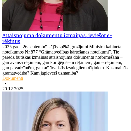
Attaisnojuma dokumentu izmaiņas, ieviešot e-
rēķinus
2025.gada 26.septembrī stājās spēkā grozījumi Ministru kabineta
noteikumos Nr.877 “Grāmatvedības kārtošanas noteikumi”. Tie
paredz būtiskas izmaiņas attaisnojuma dokumentu noformēšanā –
gan avansa rēķiniem, gan koriģējošiem rēķiniem, gan e-rēķiniem,
gan pavadzīmēm, gan arī ārvalstīs izsniegtiem rēķiniem. Kas mainās
grāmatvedībā? Kam jāpievērš uzmanība?
Dokumenti
•
29.12.2025