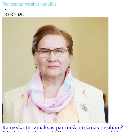
Pievienotās vērtības nodoklis
•
23.03.2026
Kā uzskaitīt izmaksas par meža ciršanas tiesībām?