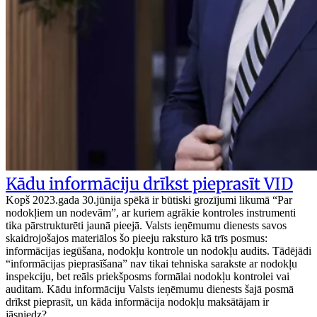
Kādu informāciju drīkst pieprasīt VID
Kopš 2023.gada 30.jūnija spēkā ir būtiski grozījumi likumā “Par
nodokļiem un nodevām”, ar kuriem agrākie kontroles instrumenti
tika pārstrukturēti jaunā pieejā. Valsts ieņēmumu dienests savos
skaidrojošajos materiālos šo pieeju raksturo kā trīs posmus:
informācijas iegūšana, nodokļu kontrole un nodokļu audits. Tādējādi
“informācijas pieprasīšana” nav tikai tehniska sarakste ar nodokļu
inspekciju, bet reāls priekšposms formālai nodokļu kontrolei vai
auditam. Kādu informāciju Valsts ieņēmumu dienests šajā posmā
drīkst pieprasīt, un kāda informācija nodokļu maksātājam ir
jāsniedz?