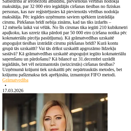
Sabiedrība ar ierobežotu atbildību, pievienotās vērtības nodokļa
maksātāja, par 32 000 eiro iegādājās ciršanas tiesības no fiziskas
personas, kas nav reģistrējusies kā pievienotās vērtības nodokļa
maksātāja. Pēc iegādes uzņēmums saviem spēkiem izstrādāja
cirsmu. Pirkšanas brīdī nebija zināms, kad tas tiks izdarīts –
12 mēnešu laikā vai vēlāk. No šīs cirsmas tika iegūti 210 kubikmetri
apaļkoku, kas uzreiz tika pārdoti par 50 000 eiro (ciršana notika pēc
kokmateriālu pircēja pasūtījuma). Kā grāmatvedības uzskaitē
atspoguļot tiesības izstrādāt cirsmu pirkšanas brīdī? Kurā kontu
grupā tās uzskaitīt? Vai tās drīkst uzskaitīt apgrozāmo līdzekļu
sastāvā? Kā grāmatvedības uzskaitē atspoguļot iegūto kokmateriālu
saņemšanu un pārdošanu? Kā bilancē uz 31.decembri uzrādīt
iegādātās, bet vēl neizmantotās (neizcirstās) ciršanas tiesības?
Uzņēmumā krājumi tiek uzskaitīti pēc nepārtrauktās metodes, bet
krājumu pašizmaksa tiek aprēķināta, izmantojot FIFO metodi.
Grāmatvedība
•
17.03.2026