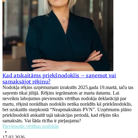
Kad atskaitāms priekšnodoklis – saņemot vai
samaksājot rēķinu?
Nodokļa rēķins uzņēmumam izrakstīts 2025.gada 19.martā, taču tas
saņemts tikai jūlijā. Rēķins iegrāmatots ar marta datumu. Lai
neveiktu labojumus pievienotās vērtības nodokļa deklarācijā par
martu, rēķinā norādītais nodoklis netika norādīts kā priekšnodoklis,
bet uzskaitīts starpkontā “Neapmaksātais PVN”. Uzņēmums plāno
priekšnodokli atskaitīt tajā taksācijas periodā, kad rēķins tiks
samaksāts. Vai šāda rīcība ir pieļaujama?
Pievienotās vērtības nodoklis
•
17.02.2026