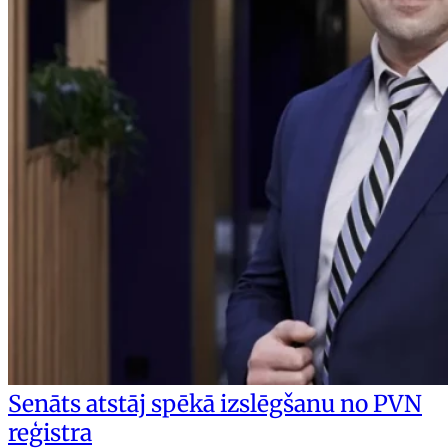
Senāts atstāj spēkā izslēgšanu no PVN
reģistra