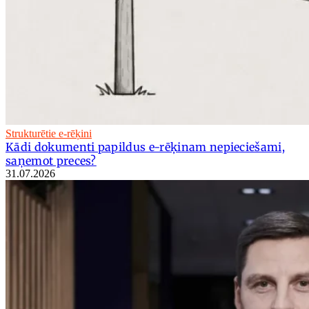
Strukturētie e-rēķini
Kādi dokumenti papildus e-rēķinam nepieciešami,
saņemot preces?
31.07.2026