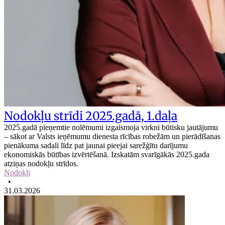
Nodokļu strīdi 2025.gadā, 1.daļa
2025.gadā pieņemtie nolēmumi izgaismoja virkni būtisku jautājumu
– sākot ar Valsts ieņēmumu dienesta rīcības robežām un pierādīšanas
pienākuma sadali līdz pat jaunai pieejai sarežģītu darījumu
ekonomiskās būtības izvērtēšanā. Izskatām svarīgākās 2025.gada
atziņas nodokļu strīdos.
Nodokļi
•
31.03.2026