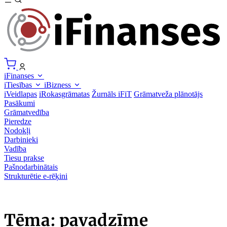
iFinanses
iTiesības
iBizness
iVeidlapas
iRokasgrāmatas
Žurnāls iFiT
Grāmatveža plānotājs
Pasākumi
Grāmatvedība
Pieredze
Nodokļi
Darbinieki
Vadība
Tiesu prakse
Pašnodarbinātais
Strukturētie e-rēķini
Tēma: pavadzīme