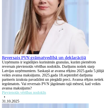
Reversais PVN grāmatvedībā un deklarācijā
Uzņēmums ir iegādājies kurināmās granulas, kurām piemērots
reversais pievienotās vērtības nodoklis. Darījums notiek starp
Latvijas uzņēmumiem. Saskaņā ar avansa rēķinu 2025.gada 5.jūlijā
veikts avansa maksājums. 2025.gada 18.septembrī darījuma
partneris izraksta pavadzīmi un piegādā preci. Avansa rēķins netiek
iegrāmatots. Vai reversais PVN jāgrāmato tajā mēnesī, kad veikts
avansa maksājums?
Pievienotās vērtības nodoklis
•
31.10.2025