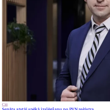
Citi
Senāts atstāj spēkā izslēgšanu no PVN reģistra