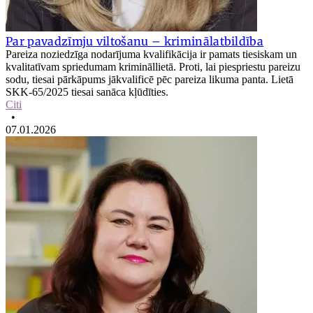
Par pavadzīmju viltošanu – kriminālatbildība
Pareiza noziedzīga nodarījuma kvalifikācija ir pamats tiesiskam un
kvalitatīvam spriedumam krimināllietā. Proti, lai piespriestu pareizu
sodu, tiesai pārkāpums jākvalificē pēc pareiza likuma panta. Lietā
SKK-65/2025 tiesai sanāca kļūdīties.
Citi
•
07.01.2026