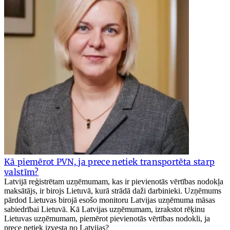
Kā piemērot PVN, ja prece netiek transportēta starp
valstīm?
Latvijā reģistrētam uzņēmumam, kas ir pievienotās vērtības nodokļa
maksātājs, ir birojs Lietuvā, kurā strādā daži darbinieki. Uzņēmums
pārdod Lietuvas birojā esošo monitoru Latvijas uzņēmuma māsas
sabiedrībai Lietuvā. Kā Latvijas uzņēmumam, izrakstot rēķinu
Lietuvas uzņēmumam, piemērot pievienotās vērtības nodokli, ja
prece netiek izvesta no Latvijas?