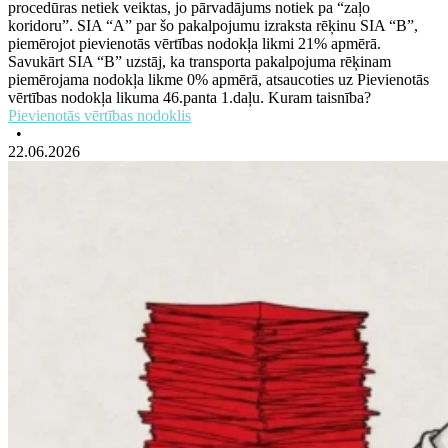
procedūras netiek veiktas, jo pārvadājums notiek pa “zaļo
koridoru”. SIA “A” par šo pakalpojumu izraksta rēķinu SIA “B”,
piemērojot pievienotās vērtības nodokļa likmi 21% apmērā.
Savukārt SIA “B” uzstāj, ka transporta pakalpojuma rēķinam
piemērojama nodokļa likme 0% apmērā, atsaucoties uz Pievienotās
vērtības nodokļa likuma 46.panta 1.daļu. Kuram taisnība?
Pievienotās vērtības nodoklis
•
22.06.2026