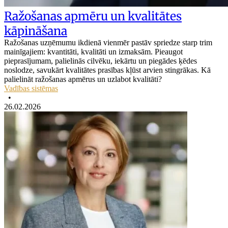
Ražošanas apmēru un kvalitātes
kāpināšana
Ražošanas uzņēmumu ikdienā vienmēr pastāv spriedze starp trim
mainīgajiem: kvantitāti, kvalitāti un izmaksām. Pieaugot
pieprasījumam, palielinās cilvēku, iekārtu un piegādes ķēdes
noslodze, savukārt kvalitātes prasības kļūst arvien stingrākas. Kā
palielināt ražošanas apmērus un uzlabot kvalitāti?
Vadības sistēmas
•
26.02.2026