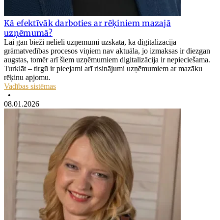
Kā efektīvāk darboties ar rēķiniem mazajā
uzņēmumā?
Lai gan bieži nelieli uzņēmumi uzskata, ka digitalizācija
grāmatvedības procesos viņiem nav aktuāla, jo izmaksas ir diezgan
augstas, tomēr arī šiem uzņēmumiem digitalizācija ir nepieciešama.
Turklāt – tirgū ir pieejami arī risinājumi uzņēmumiem ar mazāku
rēķinu apjomu.
Vadības sistēmas
•
08.01.2026