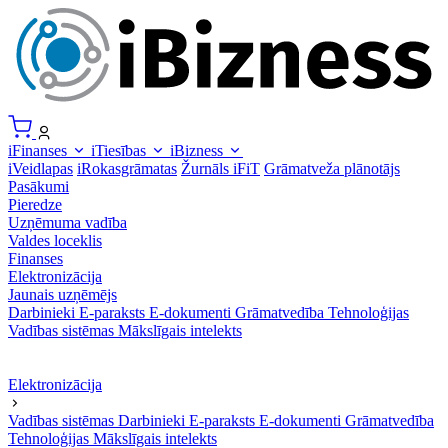
iFinanses
iTiesības
iBizness
iVeidlapas
iRokasgrāmatas
Žurnāls iFiT
Grāmatveža plānotājs
Pasākumi
Pieredze
Uzņēmuma vadība
Valdes loceklis
Finanses
Elektronizācija
Jaunais uzņēmējs
Darbinieki
E-paraksts
E-dokumenti
Grāmatvedība
Tehnoloģijas
Vadības sistēmas
Mākslīgais intelekts
Elektronizācija
Vadības sistēmas
Darbinieki
E-paraksts
E-dokumenti
Grāmatvedība
Tehnoloģijas
Mākslīgais intelekts