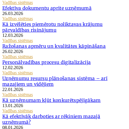
Vadības sistēmas
Efektīva dokumentu aprite uzņēmumā
26.03.2026
Vadības sistēmas
Kā izvēlēties piemērotu noliktavas krājumu
pārvaldības risinājumu
12.03.2026
Vadības sistēmas
Ražošanas apmēru un kvalitātes kāpināšana
26.02.2026
Vadības sistēmas
Personālvadības procesu digitalizācija
12.02.2026
Vadības sistēmas
Uzņēmumu resursu plānošanas sistēma – arī
mazajiem un vidējiem
22.01.2026
Vadības sistēmas
Kā uzņēmumam kļūt konkurētspējīgākam
13.01.2026
Vadības sistēmas
Kā efektīvāk darboties ar rēķiniem mazajā
uzņēmumā?
08.01.2026