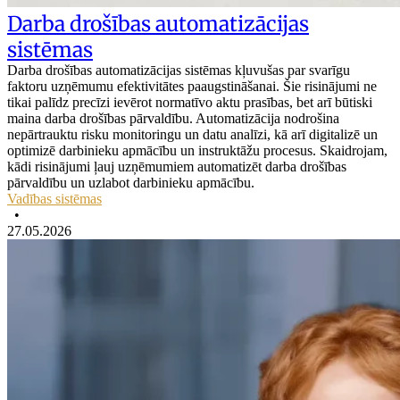
Darba drošības automatizācijas
sistēmas
Darba drošības automatizācijas sistēmas kļuvušas par svarīgu
faktoru uzņēmumu efektivitātes paaugstināšanai. Šie risinājumi ne
tikai palīdz precīzi ievērot normatīvo aktu prasības, bet arī būtiski
maina darba drošības pārvaldību. Automatizācija nodrošina
nepārtrauktu risku monitoringu un datu analīzi, kā arī digitalizē un
optimizē darbinieku apmācību un instruktāžu procesus. Skaidrojam,
kādi risinājumi ļauj uzņēmumiem automatizēt darba drošības
pārvaldību un uzlabot darbinieku apmācību.
Vadības sistēmas
•
27.05.2026