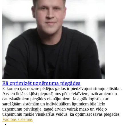
Kā optimizēt uzņēmuma piegādes
E-komercijas nozare pēdējos gados ir piedzīvojusi strauju attīstību.
Arvien lielāks kļūst pieprasījums pēc efektīviem, uzticamiem un
caurskatāmiem piegādes risinājumiem. Ja agrāk loģistika ar
sarežģītām sistēmām un individuāliem līgumiem bija lielo
uzņēmumu privilēģija, tagad arvien vairāk mazo un vidējo
uzņēmumu meklē vienkāršus veidus, kā optimizēt savas piegādes.
Vadības sistēmas
•