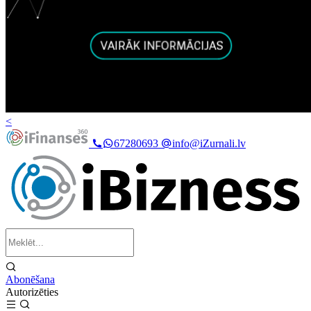
<
67280693
info@iZurnali.lv
Abonēšana
Autorizēties