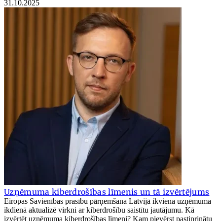
31.10.2025
Uzņēmuma kiberdrošības līmenis un tā izvērtējums
Eiropas Savienības prasību pārņemšana Latvijā ikviena uzņēmuma
ikdienā aktualizē virkni ar kiberdrošību saistītu jautājumu. Kā
izvērtēt uzņēmuma kiberdrošības līmeni? Kam pievērst pastiprinātu