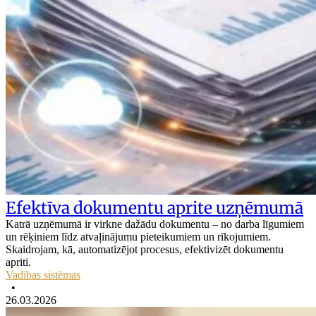
Efektīva dokumentu aprite uzņēmumā
Katrā uzņēmumā ir virkne dažādu dokumentu – no darba līgumiem
un rēķiniem līdz atvaļinājumu pieteikumiem un rīkojumiem.
Skaidrojam, kā, automatizējot procesus, efektivizēt dokumentu
apriti.
Vadības sistēmas
•
26.03.2026