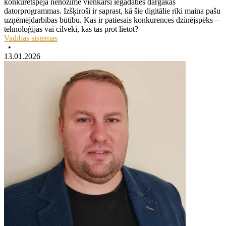
konkurētspēja nenozīmē vienkārši iegādāties dārgākās
datorprogrammas. Izšķiroši ir saprast, kā šie digitālie rīki maina pašu
uzņēmējdarbības būtību. Kas ir patiesais konkurences dzinējspēks –
tehnoloģijas vai cilvēki, kas tās prot lietot?
Vadības sistēmas
•
13.01.2026