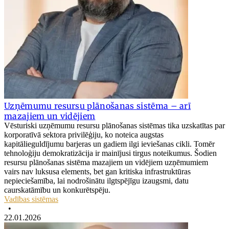
Uzņēmumu resursu plānošanas sistēma – arī
mazajiem un vidējiem
Vēsturiski uzņēmumu resursu plānošanas sistēmas tika uzskatītas par
korporatīvā sektora privilēģiju, ko noteica augstas
kapitālieguldījumu barjeras un gadiem ilgi ieviešanas cikli. Tomēr
tehnoloģiju demokratizācija ir mainījusi tirgus noteikumus. Šodien
resursu plānošanas sistēma mazajiem un vidējiem uzņēmumiem
vairs nav luksusa elements, bet gan kritiska infrastruktūras
nepieciešamība, lai nodrošinātu ilgtspējīgu izaugsmi, datu
caurskatāmību un konkurētspēju.
Vadības sistēmas
•
22.01.2026