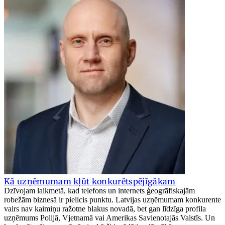
Kā uzņēmumam kļūt konkurētspējīgākam
Dzīvojam laikmetā, kad telefons un internets ģeogrāfiskajām
robežām biznesā ir pielicis punktu. Latvijas uzņēmumam konkurente
vairs nav kaimiņu ražotne blakus novadā, bet gan līdzīga profila
uzņēmums Polijā, Vjetnamā vai Amerikas Savienotajās Valstīs. Un