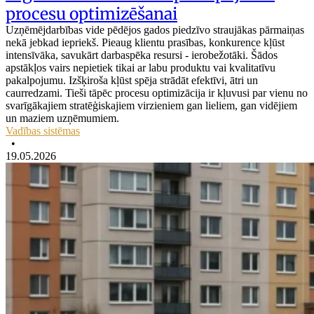
procesu optimizēšanai
Uzņēmējdarbības vide pēdējos gados piedzīvo straujākas pārmaiņas
nekā jebkad iepriekš. Pieaug klientu prasības, konkurence kļūst
intensīvāka, savukārt darbaspēka resursi - ierobežotāki. Šādos
apstākļos vairs nepietiek tikai ar labu produktu vai kvalitatīvu
pakalpojumu. Izšķiroša kļūst spēja strādāt efektīvi, ātri un
caurredzami. Tieši tāpēc procesu optimizācija ir kļuvusi par vienu no
svarīgākajiem stratēģiskajiem virzieniem gan lieliem, gan vidējiem
un maziem uzņēmumiem.
Vadības sistēmas
•
19.05.2026