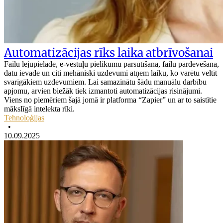
Automatizācijas rīks laika atbrīvošanai
Failu lejupielāde, e-vēstuļu pielikumu pārsūtīšana, failu pārdēvēšana,
datu ievade un citi mehāniski uzdevumi atņem laiku, ko varētu veltīt
svarīgākiem uzdevumiem. Lai samazinātu šādu manuālu darbību
apjomu, arvien biežāk tiek izmantoti automatizācijas risinājumi.
Viens no piemēriem šajā jomā ir platforma “Zapier” un ar to saistītie
mākslīgā intelekta rīki.
Tehnoloģijas
•
10.09.2025