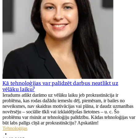
Kā tehnoloģijas var palīdzēt darbus neatlikt uz
vēlāku laiku?
Ieradums atlikt darāmo uz vēlāku laiku jeb prokrastinācija ir
problēma, kas rodas dažādu iemeslu dēļ, piemēram, ir bailes no
neveiksmes, nav skaidras motivācijas vai plāna, ir daudz uzmanības
novērsēju – sociālie tīkli vai izklaidējošas lietotnes – u. c. Šo
problēmu var risināt ar tehnoloģiju palīdzību. Kādas tehnoloģijas var
būt labs palīgs cīņā ar prokrastināciju? Apskatām!
Tehnoloģijas
•