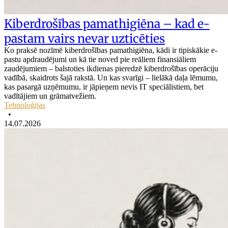
Kiberdrošības pamathigiēna – kad e-
pastam vairs nevar uzticēties
Ko praksē nozīmē kiberdrošības pamathigiēna, kādi ir tipiskākie e-
pastu apdraudējumi un kā tie noved pie reāliem finansiāliem
zaudējumiem – balstoties ikdienas pieredzē kiberdrošības operāciju
vadībā, skaidrots šajā rakstā. Un kas svarīgi – lielākā daļa lēmumu,
kas pasargā uzņēmumu, ir jāpieņem nevis IT speciālistiem, bet
vadītājiem un grāmatvežiem.
Tehnoloģijas
•
14.07.2026