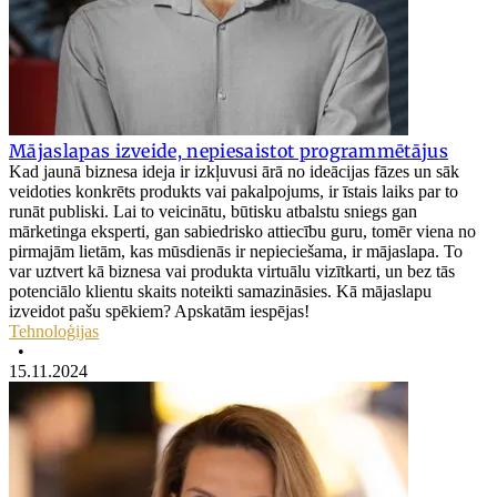
Mājaslapas izveide, nepiesaistot programmētājus
Kad jaunā biznesa ideja ir izkļuvusi ārā no ideācijas fāzes un sāk
veidoties konkrēts produkts vai pakalpojums, ir īstais laiks par to
runāt publiski. Lai to veicinātu, būtisku atbalstu sniegs gan
mārketinga eksperti, gan sabiedrisko attiecību guru, tomēr viena no
pirmajām lietām, kas mūsdienās ir nepieciešama, ir mājaslapa. To
var uztvert kā biznesa vai produkta virtuālu vizītkarti, un bez tās
potenciālo klientu skaits noteikti samazināsies. Kā mājaslapu
izveidot pašu spēkiem? Apskatām iespējas!
Tehnoloģijas
•
15.11.2024