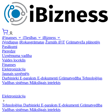
iFinanses
iTiesības
iBizness
iVeidlapas
iRokasgrāmatas
Žurnāls iFiT
Grāmatveža plānotājs
Pasākumi
Pieredze
Uzņēmuma vadība
Valdes loceklis
Finanses
Elektronizācija
Jaunais uzņēmējs
Darbinieki
E-paraksts
E-dokumenti
Grāmatvedība
Tehnoloģijas
Vadības sistēmas
Mākslīgais intelekts
Elektronizācija
Tehnoloģijas
Darbinieki
E-paraksts
E-dokumenti
Grāmatvedība
Vadības sistēmas
Mākslīgais intelekts