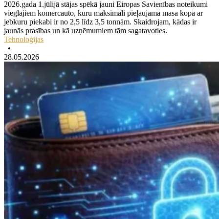
2026.gada 1.jūlijā stājas spēkā jauni Eiropas Savienības noteikumi
vieglajiem komercauto, kuru maksimāli pieļaujamā masa kopā ar
jebkuru piekabi ir no 2,5 līdz 3,5 tonnām. Skaidrojam, kādas ir
jaunās prasības un kā uzņēmumiem tām sagatavoties.
Tehnoloģijas
•
28.05.2026