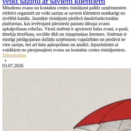
veikt saziņu ar saviem klientiem
Mūsdienu zvanu un kontaktu centru risinājumi palīdz uzņēmumiem
efektīvi organizēt un veikt saziņu ar saviem klientiem neatkarīgi no
izvēlētā kanāla. Jaunākie risinājumi piedāvā daudzfunkcionālas
platformas, kas ievērojami pārsniedz parastu tālruņa zvanu
apkalpošanas robežas. Vienā sistēmā ir apvienoti balss zvani, e-pasti,
tīmekļa tērzēšana, sociālie tīkli un ziņapmaiņas lietotnes. Sistēmas ir
elastīgi pielāgojamas dažādu uzņēmumu vajadzībām un piedāvā ne
vien saziņu, bet arī datu apkopošanu un analīzi. Iepazīstinām ar
vairākiem no pieejamajiem zvanu un kontaktu centru risinājumiem.
Tehnoloģijas
•
03.07.2026