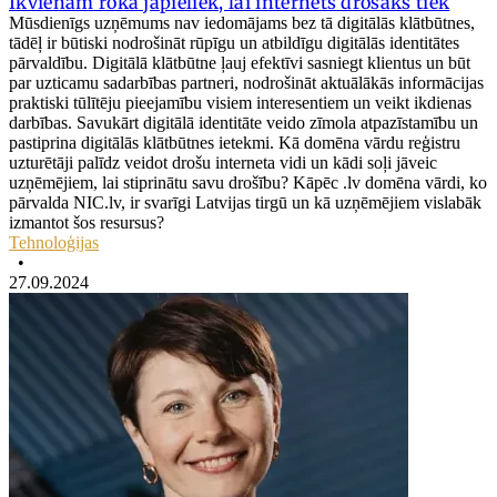
Ikvienam roka jāpieliek, lai internets drošāks tiek
Mūsdienīgs uzņēmums nav iedomājams bez tā digitālās klātbūtnes,
tādēļ ir būtiski nodrošināt rūpīgu un atbildīgu digitālās identitātes
pārvaldību. Digitālā klātbūtne ļauj efektīvi sasniegt klientus un būt
par uzticamu sadarbības partneri, nodrošināt aktuālākās informācijas
praktiski tūlītēju pieejamību visiem interesentiem un veikt ikdienas
darbības. Savukārt digitālā identitāte veido zīmola atpazīstamību un
pastiprina digitālās klātbūtnes ietekmi. Kā domēna vārdu reģistru
uzturētāji palīdz veidot drošu interneta vidi un kādi soļi jāveic
uzņēmējiem, lai stiprinātu savu drošību? Kāpēc .lv domēna vārdi, ko
pārvalda NIC.lv, ir svarīgi Latvijas tirgū un kā uzņēmējiem vislabāk
izmantot šos resursus?
Tehnoloģijas
•
27.09.2024