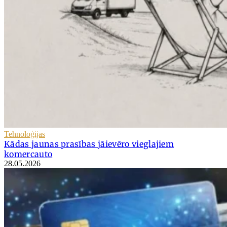
Tehnoloģijas
Kādas jaunas prasības jāievēro vieglajiem
komercauto
28.05.2026