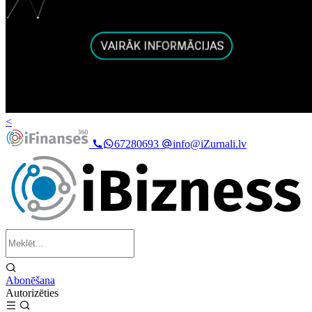
<
67280693
info@iZurnali.lv
Abonēšana
Autorizēties