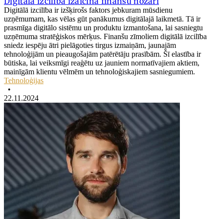
Digitālā izcilība izaicina finanšu nozari
Digitālā izcilība ir izšķirošs faktors jebkuram mūsdienu
uzņēmumam, kas vēlas gūt panākumus digitālajā laikmetā. Tā ir
prasmīga digitālo sistēmu un produktu izmantošana, lai sasniegtu
uzņēmuma stratēģiskos mērķus. Finanšu zīmoliem digitālā izcilība
sniedz iespēju ātri pielāgoties tirgus izmaiņām, jaunajām
tehnoloģijām un pieaugošajām patērētāju prasībām. Šī elastība ir
būtiska, lai veiksmīgi reaģētu uz jauniem normatīvajiem aktiem,
mainīgām klientu vēlmēm un tehnoloģiskajiem sasniegumiem.
Tehnoloģijas
•
22.11.2024