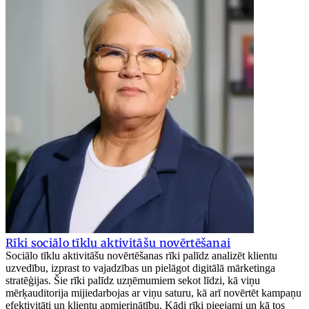
Rīki sociālo tīklu aktivitāšu novērtēšanai
Sociālo tīklu aktivitāšu novērtēšanas rīki palīdz analizēt klientu
uzvedību, izprast to vajadzības un pielāgot digitālā mārketinga
stratēģijas. Šie rīki palīdz uzņēmumiem sekot līdzi, kā viņu
mērķauditorija mijiedarbojas ar viņu saturu, kā arī novērtēt kampaņu
efektivitāti un klientu apmierinātību. Kādi rīki pieejami un kā tos