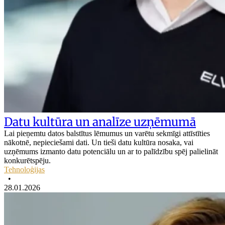
Datu kultūra un analīze uzņēmumā
Lai pieņemtu datos balstītus lēmumus un varētu sekmīgi attīstīties
nākotnē, nepieciešami dati. Un tieši datu kultūra nosaka, vai
uzņēmums izmanto datu potenciālu un ar to palīdzību spēj palielināt
konkurētspēju.
Tehnoloģijas
•
28.01.2026