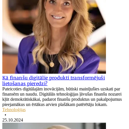
Kā finanšu digitālie produkti transformējuši
lietošanas pieredzi?
Pateicoties digitālajām inovācijām, būtiski mainījušies uzskati par
finansēm un naudu. Digitālās tehnoloģijas ļāvušas finanšu nozarei
kļūt demokrātiskākai, padarot finanšu produktus un pakalpojumus
pieejamākus un ērtākus arvien plašākam patērētāju lokam.
Tehnoloģijas
•
25.10.2024