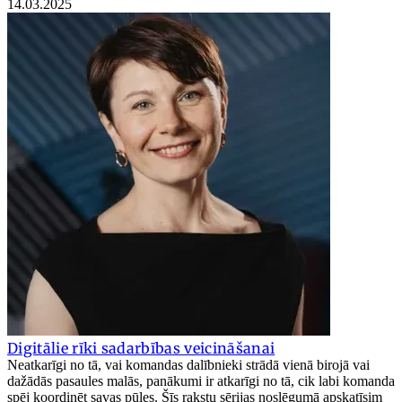
14.03.2025
Digitālie rīki sadarbības veicināšanai
Neatkarīgi no tā, vai komandas dalībnieki strādā vienā birojā vai
dažādās pasaules malās, panākumi ir atkarīgi no tā, cik labi komanda
spēj koordinēt savas pūles. Šīs rakstu sērijas noslēgumā apskatīsim