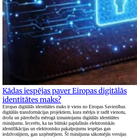
Kādas iespējas paver Eiropas digitālās
identitātes maks?
Eiropas digitālās identitātes maks ir viens no Eiropas Savienības
digitālās transformācijas projektiem, kura mērķis ir radīt vienotu,
drošu un pārrobežu mērogā izmantojamu digitālās identitātes
risinājumu. Iecerēts, ka tas būtiski paplašinās elektroniskās
identifikācijas un elektronisko pakalpojumu iespējas gan
iedzīvotājiem, gan uzņēmējiem. Šī risinājuma sākotnējās versijas