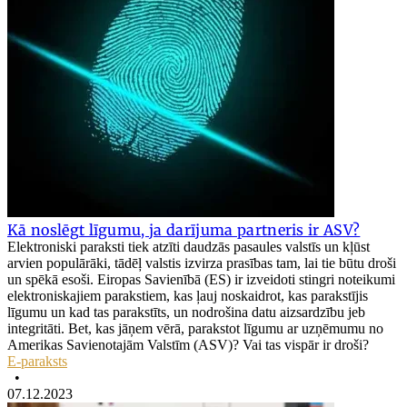
Kā noslēgt līgumu, ja darījuma partneris ir ASV?
Elektroniski paraksti tiek atzīti daudzās pasaules valstīs un kļūst
arvien populārāki, tādēļ valstis izvirza prasības tam, lai tie būtu droši
un spēkā esoši. Eiropas Savienībā (ES) ir izveidoti stingri noteikumi
elektroniskajiem parakstiem, kas ļauj noskaidrot, kas parakstījis
līgumu un kad tas parakstīts, un nodrošina datu aizsardzību jeb
integritāti. Bet, kas jāņem vērā, parakstot līgumu ar uzņēmumu no
Amerikas Savienotajām Valstīm (ASV)? Vai tas vispār ir droši?
E-paraksts
•
07.12.2023