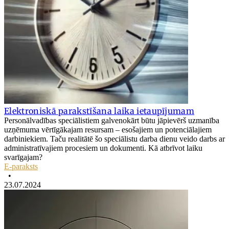
Elektroniskā parakstīšana laika ietaupījumam
Personālvadības speciālistiem galvenokārt būtu jāpievērš uzmanība
uzņēmuma vērtīgākajam resursam – esošajiem un potenciālajiem
darbiniekiem. Taču realitātē šo speciālistu darba dienu veido darbs ar
administratīvajiem procesiem un dokumenti. Kā atbrīvot laiku
svarīgajam?
E-paraksts
•
23.07.2024