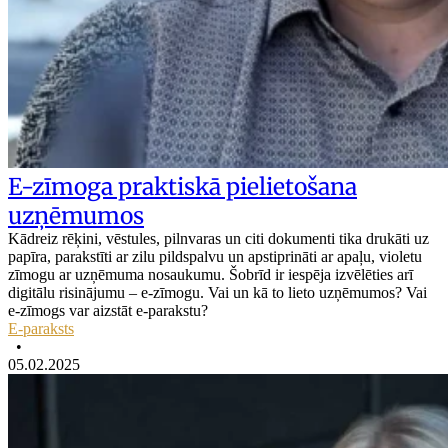
E-zīmoga praktiskā pielietošana
uzņēmumos
Kādreiz rēķini, vēstules, pilnvaras un citi dokumenti tika drukāti uz
papīra, parakstīti ar zilu pildspalvu un apstiprināti ar apaļu, violetu
zīmogu ar uzņēmuma nosaukumu. Šobrīd ir iespēja izvēlēties arī
digitālu risinājumu – e-zīmogu. Vai un kā to lieto uzņēmumos? Vai
e-zīmogs var aizstāt e-parakstu?
E-paraksts
•
05.02.2025