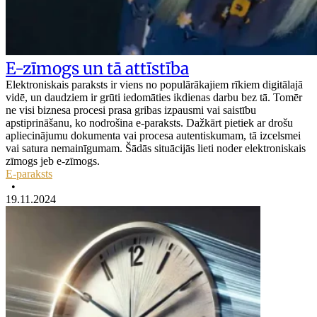
E-zīmogs un tā attīstība
Elektroniskais paraksts ir viens no populārākajiem rīkiem digitālajā
vidē, un daudziem ir grūti iedomāties ikdienas darbu bez tā. Tomēr
ne visi biznesa procesi prasa gribas izpausmi vai saistību
apstiprināšanu, ko nodrošina e-paraksts. Dažkārt pietiek ar drošu
apliecinājumu dokumenta vai procesa autentiskumam, tā izcelsmei
vai satura nemainīgumam. Šādās situācijās lieti noder elektroniskais
zīmogs jeb e-zīmogs.
E-paraksts
•
19.11.2024