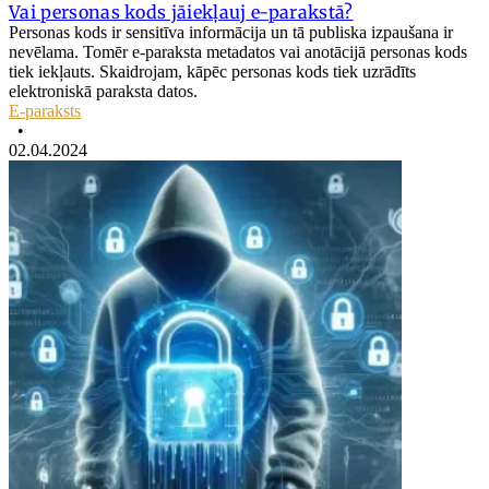
Vai personas kods jāiekļauj e-parakstā?
Personas kods ir sensitīva informācija un tā publiska izpaušana ir
nevēlama. Tomēr e-paraksta metadatos vai anotācijā personas kods
tiek iekļauts. Skaidrojam, kāpēc personas kods tiek uzrādīts
elektroniskā paraksta datos.
E-paraksts
•
02.04.2024