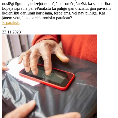
noslēgt līgumus, neizejot no mājām. Tomēr jāatzīst, ka sabiedrības
kopējā izpratne par eParakstu kā palīgu gan oficiālu, gan pavisam
ikdienišķu darījumu kārtošanā, iespējams, vēl nav pilnīga. Kas
jāņem vērā, lietojot elektronisko parakstu?
E-paraksts
•
23.11.2023