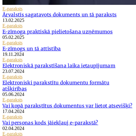
E-paraksts
Ārvalstīs sagatavots dokuments un tā paraksts
13.02.2025
E-paraksts
E-zīmoga praktiskā pielietošana uzņēmumos
05.02.2025
E-paraksts
E-zīmogs un tā attīstība
19.11.2024
E-paraksts
Elektroniskā parakstīšana laika ietaupījumam
23.07.2024
E-paraksts
Elektroniski parakstītu dokumentu formātu
atšķirības
05.06.2024
E-paraksts
Vai kopā parakstītus dokumentus var lietot atsevišķi?
17.04.2024
E-paraksts
Vai personas kods jāiekļauj e-parakstā?
02.04.2024
E-paraksts