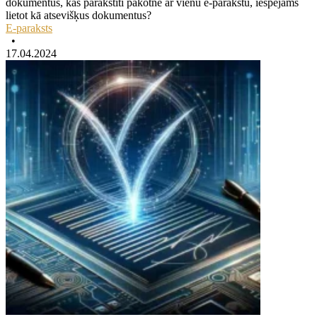
dokumentus, kas parakstīti pakotnē ar vienu e-parakstu, iespējams
lietot kā atsevišķus dokumentus?
E-paraksts
•
17.04.2024