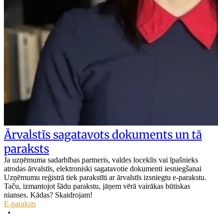
Ārvalstīs sagatavots dokuments un tā
paraksts
Ja uzņēmuma sadarbības partneris, valdes loceklis vai īpašnieks
atrodas ārvalstīs, elektroniski sagatavotie dokumenti iesniegšanai
Uzņēmumu reģistrā tiek parakstīti ar ārvalstīs izsniegtu e-parakstu.
Taču, izmantojot šādu parakstu, jāņem vērā vairākas būtiskas
nianses. Kādas? Skaidrojam!
E-paraksts
•