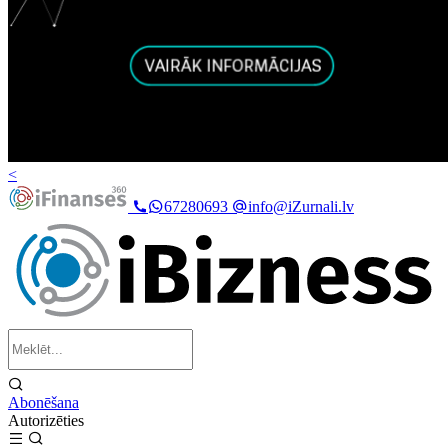
<
67280693
info@iZurnali.lv
Abonēšana
Autorizēties