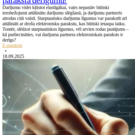
paraksta derīgumu?
Darījumu videi kļūstot elastīgākai, vairs nepastāv būtiski
ierobežojumi attālinātu darījumu slēgšanā, ja darījumu partneris
atrodas citā valstī. Starptautisko darījumu līgumus var parakstīt arī
attālināti ar drošu elektronisku parakstu, kas būtiski ietaupa laiku.
Tomēr, slēdzot starptautiskos līgumus, vēl arvien rodas jautājums –
kā parliecināties, vai darījuma partnera elektroniskais paraksts ir
derīgs?
E-paraksts
•
18.09.2025