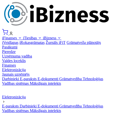
iFinanses
iTiesības
iBizness
iVeidlapas
iRokasgrāmatas
Žurnāls iFiT
Grāmatveža plānotājs
Pasākumi
Pieredze
Uzņēmuma vadība
Valdes loceklis
Finanses
Elektronizācija
Jaunais uzņēmējs
Darbinieki
E-paraksts
E-dokumenti
Grāmatvedība
Tehnoloģijas
Vadības sistēmas
Mākslīgais intelekts
Elektronizācija
E-paraksts
Darbinieki
E-dokumenti
Grāmatvedība
Tehnoloģijas
Vadības sistēmas
Mākslīgais intelekts