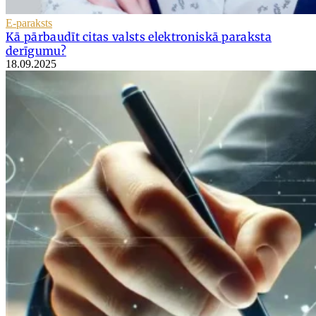
E-paraksts
Kā pārbaudīt citas valsts elektroniskā paraksta
derīgumu?
18.09.2025