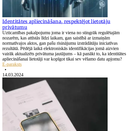
Identitātes apliecināšana, respektējot lietotāju
privātumu
Uzticamības pakalpojumu joma ir viena no stingrāk regulētajām
nozarēm, kas attīstās līdzi laikam, gan saistībā ar izmaiņām
normatīvajos aktos, gan pašu risinājumu izstrādātāju iniciatīvas
rezultātā. Pēdējā laikā elektroniskās identifikācijas jomā aizvien
vairāk aktualizēts privātuma jautājums – kā panākt to, ka identitātes
apliecināšanai lietotāji var kopīgot tikai sev vēlamo datu apjomu?
E-paraksts
•
14.03.2024