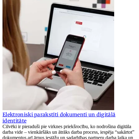
Elektroniski parakstīti dokumenti un digitālā
identitāte
Cilvēki ir pieraduši pie virknes priekšrocību, ko nodrošina digitāla
darba vide – vienkāršāks un ātrāks darba process, iespēja “sakārtot”
dokumentus arī ārpus iestāžu un sadarbības partneru darba laika un