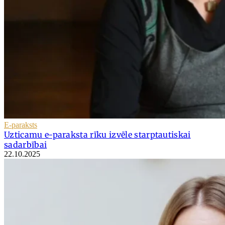
E-paraksts
Uzticamu e-paraksta rīku izvēle starptautiskai
sadarbībai
22.10.2025