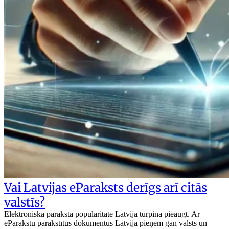
Vai Latvijas eParaksts derīgs arī citās
valstīs?
Elektroniskā paraksta popularitāte Latvijā turpina pieaugt. Ar
eParakstu parakstītus dokumentus Latvijā pieņem gan valsts un