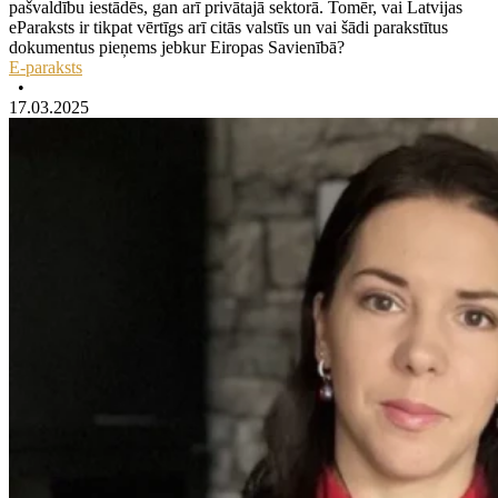
pašvaldību iestādēs, gan arī privātajā sektorā. Tomēr, vai Latvijas
eParaksts ir tikpat vērtīgs arī citās valstīs un vai šādi parakstītus
dokumentus pieņems jebkur Eiropas Savienībā?
E-paraksts
•
17.03.2025