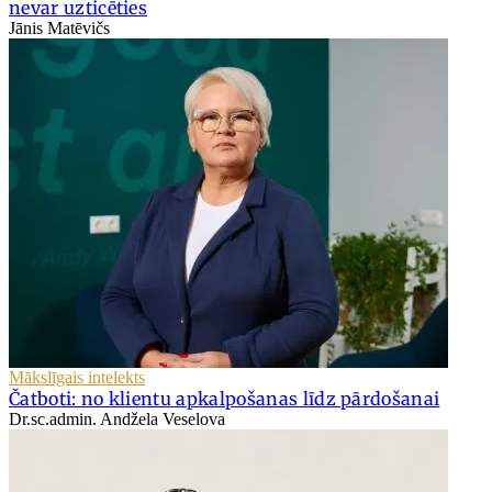
nevar uzticēties
Jānis Matēvičs
Mākslīgais intelekts
Čatboti: no klientu apkalpošanas līdz pārdošanai
Dr.sc.admin. Andžela Veselova