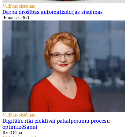
Vadības sistēmas
Darba drošības automatizācijas sistēmas
iFinanses 360
Vadības sistēmas
Digitālie rīki efektīvai pakalpojumu procesu
optimizēšanai
Ilze Ošiņa