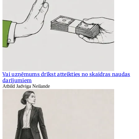
Vai uzņēmums drīkst atteikties no skaidras naudas
darījumiem
Atbild Jadviga Neilande