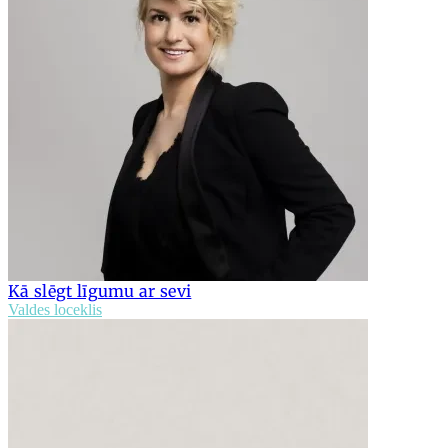
Kā slēgt līgumu ar sevi
Valdes loceklis