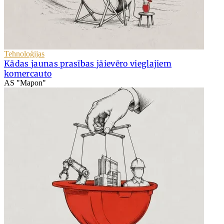
Tehnoloģijas
Kādas jaunas prasības jāievēro vieglajiem
komercauto
AS "Mapon"