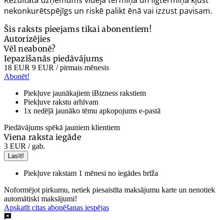
nekonkurētspējīgs un riskē palikt ēnā vai izzust pavisam.
Šis raksts pieejams tikai abonentiem!
Autorizējies
Vēl neabonē?
Iepazīšanās piedāvājums
18 EUR
9 EUR
/ pirmais mēnesis
Abonēt!
Piekļuve jaunākajiem iBizness rakstiem
Piekļuve rakstu arhīvam
1x nedēļā jaunāko tēmu apkopojums e-pastā
Piedāvājums spēkā jauniem klientiem
Viena raksta iegāde
3 EUR
/ gab.
Lasīt!
Piekļuve rakstam 1 mēnesi no iegādes brīža
Noformējot pirkumu, netiek piesaistīta maksājumu karte un nenotiek
automātiski maksājumi!
Apskatīt citas abonēšanas iespējas