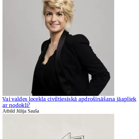
Vai valdes locekļa civiltiesiskā apdrošināšana jāapliek
ar nodokli?
Atbild Jūlija Sauša