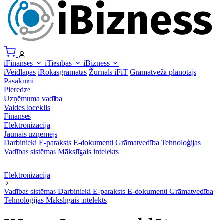
iFinanses
iTiesības
iBizness
iVeidlapas
iRokasgrāmatas
Žurnāls iFiT
Grāmatveža plānotājs
Pasākumi
Pieredze
Uzņēmuma vadība
Valdes loceklis
Finanses
Elektronizācija
Jaunais uzņēmējs
Darbinieki
E-paraksts
E-dokumenti
Grāmatvedība
Tehnoloģijas
Vadības sistēmas
Mākslīgais intelekts
Elektronizācija
Vadības sistēmas
Darbinieki
E-paraksts
E-dokumenti
Grāmatvedība
Tehnoloģijas
Mākslīgais intelekts