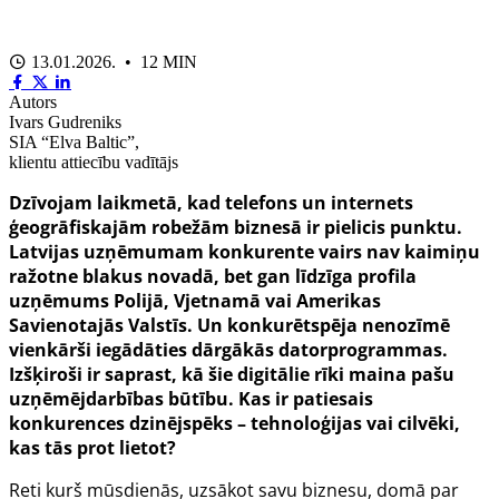
13.01.2026. • 12 MIN
Autors
Ivars Gudreniks
SIA “Elva Baltic”,
klientu attiecību vadītājs
Dzīvojam laikmetā, kad telefons un internets
ģeogrāfiskajām robežām biznesā ir pielicis punktu.
Latvijas uzņēmumam konkurente vairs nav kaimiņu
ražotne blakus novadā, bet gan līdzīga profila
uzņēmums Polijā, Vjetnamā vai Amerikas
Savienotajās Valstīs. Un konkurētspēja nenozīmē
vienkārši iegādāties dārgākās datorprogrammas.
Izšķiroši ir saprast, kā šie digitālie rīki maina pašu
uzņēmējdarbības būtību.
Kas ir patiesais
konkurences dzinējspēks – tehnoloģijas vai cilvēki,
kas tās prot lietot?
Reti kurš mūsdienās, uzsākot savu biznesu, domā par