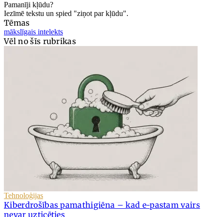
Pamanīji kļūdu?
Iezīmē tekstu un spied "ziņot par kļūdu".
Tēmas
mākslīgais intelekts
Vēl no šīs rubrikas
Tehnoloģijas
Kiberdrošības pamathigiēna – kad e-pastam vairs
nevar uzticēties