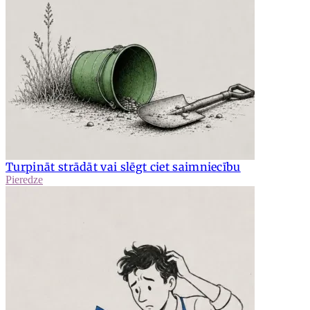
Turpināt strādāt vai slēgt ciet saimniecību
Pieredze