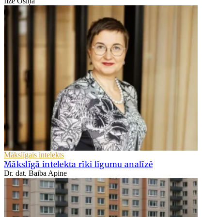
Ilze Ošiņa
Mākslīgais intelekts
Mākslīgā intelekta rīki līgumu analīzē
Dr. dat. Baiba Apine