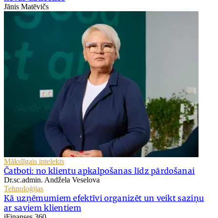
Jānis Matēvičs
Mākslīgais intelekts
Čatboti: no klientu apkalpošanas līdz pārdošanai
Dr.sc.admin. Andžela Veselova
Tehnoloģijas
Kā uzņēmumiem efektīvi organizēt un veikt saziņu
ar saviem klientiem
iFinanses 360