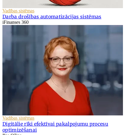
Vadības sistēmas
Darba drošības automatizācijas sistēmas
iFinanses 360
Vadības sistēmas
Digitālie rīki efektīvai pakalpojumu procesu
optimizēšanai