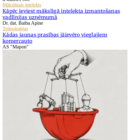
Mākslīgais intelekts
Kāpēc ieviest mākslīgā intelekta izmantošanas
vadlīnijas uzņēmumā
Dr. dat. Baiba Apine
Tehnoloģijas
Kādas jaunas prasības jāievēro vieglajiem
komercauto
AS "Mapon"