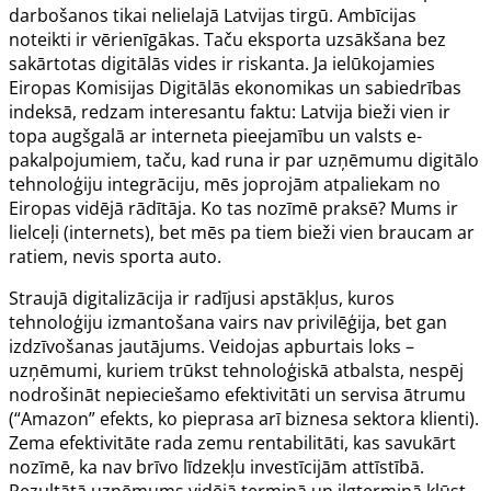
darbošanos tikai nelielajā Latvijas tirgū. Ambīcijas
noteikti ir vērienīgākas. Taču eksporta uzsākšana bez
sakārtotas digitālās vides ir riskanta. Ja ielūkojamies
Eiropas Komisijas Digitālās ekonomikas un sabiedrības
indeksā, redzam interesantu faktu: Latvija bieži vien ir
topa augšgalā ar interneta pieejamību un valsts e-
pakalpojumiem, taču, kad runa ir par uzņēmumu digitālo
tehnoloģiju integrāciju, mēs joprojām atpaliekam no
Eiropas vidējā rādītāja. Ko tas nozīmē praksē? Mums ir
lielceļi (internets), bet mēs pa tiem bieži vien braucam ar
ratiem, nevis sporta auto.
Straujā digitalizācija ir radījusi apstākļus, kuros
tehnoloģiju izmantošana vairs nav privilēģija, bet gan
izdzīvošanas jautājums. Veidojas apburtais loks –
uzņēmumi, kuriem trūkst tehnoloģiskā atbalsta, nespēj
nodrošināt nepieciešamo efektivitāti un servisa ātrumu
(“Amazon” efekts, ko pieprasa arī biznesa sektora klienti).
Zema efektivitāte rada zemu rentabilitāti, kas savukārt
nozīmē, ka nav brīvo līdzekļu investīcijām attīstībā.
Rezultātā uzņēmums vidējā termiņā un ilgtermiņā kļūst