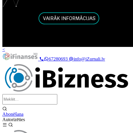
<
67280693
info@iZurnali.lv
Abonēšana
Autorizēties