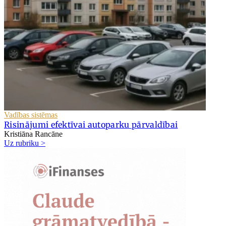
Vadības sistēmas
Risinājumi efektīvai autoparku pārvaldībai
Kristiāna Rancāne
Uz rubriku >