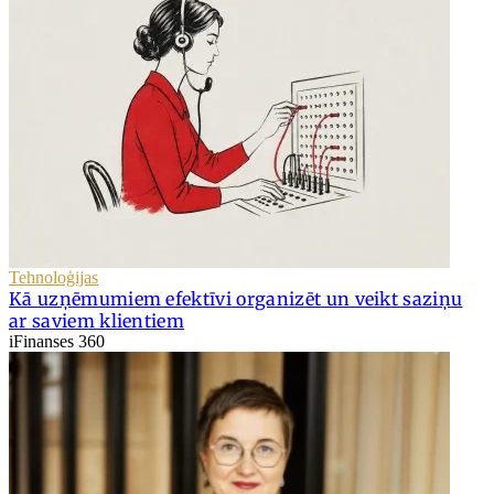
Tehnoloģijas
Kā uzņēmumiem efektīvi organizēt un veikt saziņu
ar saviem klientiem
iFinanses 360