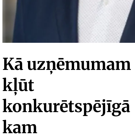
Kā uzņēmumam
kļūt
konkurētspējīgā
kam