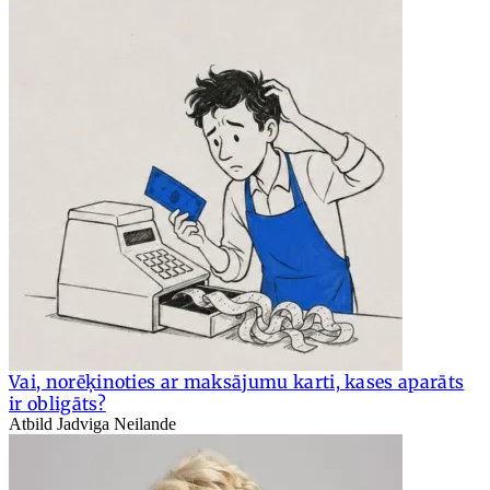
Vai, norēķinoties ar maksājumu karti, kases aparāts
ir obligāts?
Atbild Jadviga Neilande