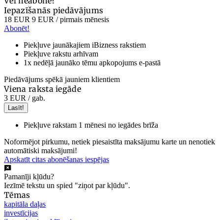
Vēl neabonē?
Iepazīšanās piedāvājums
18 EUR
9 EUR
/ pirmais mēnesis
Abonēt!
Piekļuve jaunākajiem iBizness rakstiem
Piekļuve rakstu arhīvam
1x nedēļā jaunāko tēmu apkopojums e-pastā
Piedāvājums spēkā jauniem klientiem
Viena raksta iegāde
3 EUR
/ gab.
Lasīt!
Piekļuve rakstam 1 mēnesi no iegādes brīža
Noformējot pirkumu, netiek piesaistīta maksājumu karte un nenotiek
automātiski maksājumi!
Apskatīt citas abonēšanas iespējas
Pamanīji kļūdu?
Iezīmē tekstu un spied "ziņot par kļūdu".
Tēmas
kapitāla daļas
investīcijas