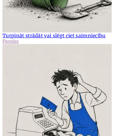
Turpināt strādāt vai slēgt ciet saimniecību
Pieredze