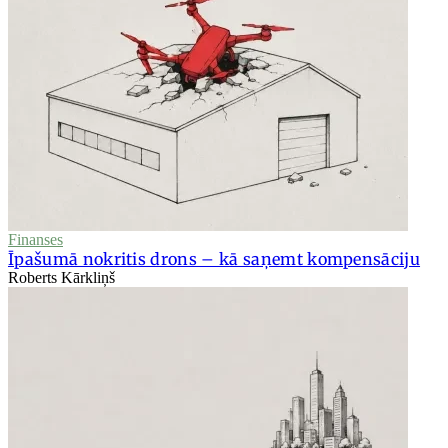
Finanses
Īpašumā nokritis drons – kā saņemt kompensāciju
Roberts Kārkliņš