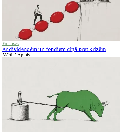
Finanses
Ar dividendēm un fondiem cīņā pret krīzēm
Mārtiņš Apinis