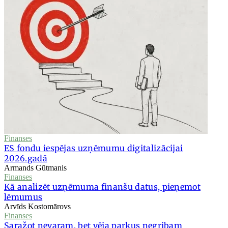
Finanses
ES fondu iespējas uzņēmumu digitalizācijai
2026.gadā
Armands Gūtmanis
Finanses
Kā analizēt uzņēmuma finanšu datus, pieņemot
lēmumus
Arvīds Kostomārovs
Finanses
Saražot nevaram, bet vēja parkus negribam