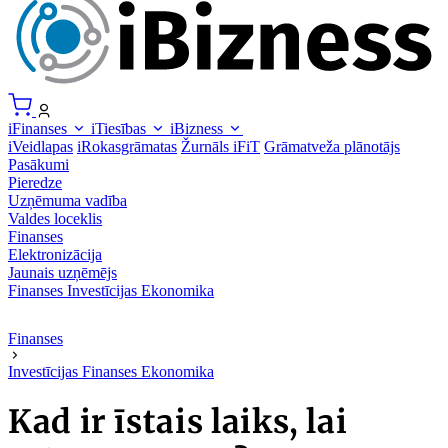
iFinanses
iTiesības
iBizness
iVeidlapas
iRokasgrāmatas
Žurnāls iFiT
Grāmatveža plānotājs
Pasākumi
Pieredze
Uzņēmuma vadība
Valdes loceklis
Finanses
Elektronizācija
Jaunais uzņēmējs
Finanses
Investīcijas
Ekonomika
Finanses
Investīcijas
Finanses
Ekonomika
Kad ir īstais laiks, lai