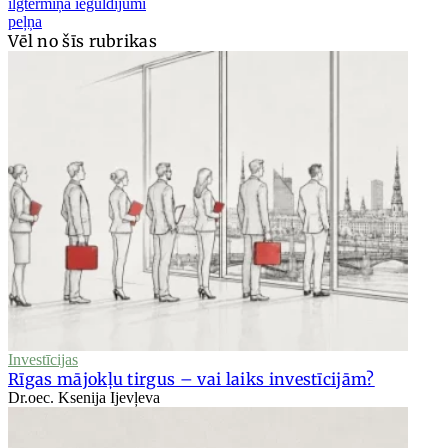
ilgtermiņa ieguldījumi
peļņa
Vēl no šīs rubrikas
Investīcijas
Rīgas mājokļu tirgus – vai laiks investīcijām?
Dr.oec. Ksenija Ijevļeva