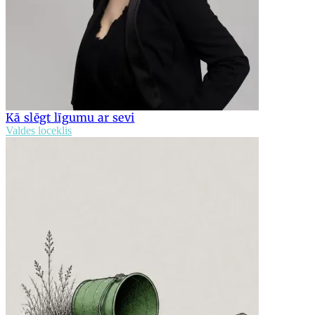
Kā slēgt līgumu ar sevi
Valdes loceklis