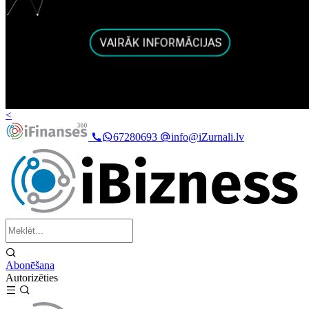
<
67280693
info@iZurnali.lv
Abonēšana
Autorizēties