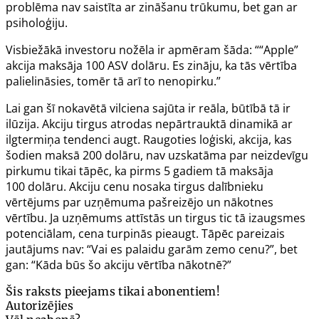
problēma nav saistīta ar zināšanu trūkumu, bet gan ar
psiholoģiju.
Visbiežākā investoru nožēla ir apmēram šāda: ““Apple”
akcija maksāja 100 ASV dolāru. Es zināju, ka tās vērtība
palielināsies, tomēr tā arī to nenopirku.”
Lai gan šī nokavētā vilciena sajūta ir reāla, būtībā tā ir
ilūzija. Akciju tirgus atrodas nepārtrauktā dinamikā ar
ilgtermiņa tendenci augt. Raugoties loģiski, akcija, kas
šodien maksā 200 dolāru, nav uzskatāma par neizdevīgu
pirkumu tikai tāpēc, ka pirms 5 gadiem tā maksāja
100 dolāru. Akciju cenu nosaka tirgus dalībnieku
vērtējums par uzņēmuma pašreizējo un nākotnes
vērtību. Ja uzņēmums attīstās un tirgus tic tā izaugsmes
potenciālam, cena turpinās pieaugt. Tāpēc pareizais
jautājums nav: “Vai es palaidu garām zemo cenu?”, bet
gan: “Kāda būs šo akciju vērtība nākotnē?”
Šis raksts pieejams tikai abonentiem!
Autorizējies