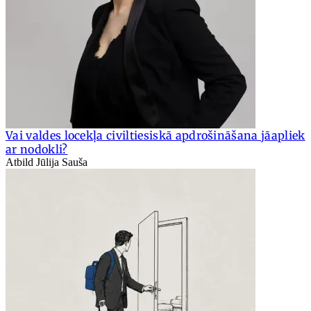
Vai valdes locekļa civiltiesiskā apdrošināšana jāapliek
ar nodokli?
Atbild Jūlija Sauša