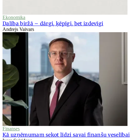
Ekonomika
Dalība biržā – dārgi, ķēpīgi, bet izdevīgi
Andrejs Vaivars
Finanses
Kā uzņēmumam sekot līdzi savai finanšu veselībai