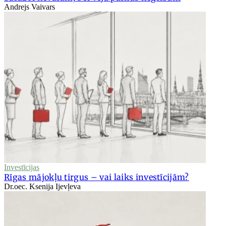
Andrejs Vaivars
Investīcijas
Rīgas mājokļu tirgus – vai laiks investīcijām?
Dr.oec. Ksenija Ijevļeva