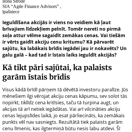
Ilona Strode
SIA “Agile Finance Advisors” ,
īpašniece
Ieguldīšana akcijās ir viens no veidiem kā ļaut
brīvajiem līdzekļiem pelnīt. Tomēr nereti no pirmā
soļa attur vēlme sagaidīt zemākas cenas. Vai tiešām
ir vērts gaidīt akciju cenu kritumu? Kā pārvarēt
sajūtu, ka labākais brīdis iegādei jau ir nokavēts? Un
galu galā – kad tad ir īstais laiks ieguldīt akcijās?
Kā tikt pāri sajūtai, ka palaists
garām īstais brīdis
Visus kādā brīdī pārņem tā dēvētā investoru paralīze. Jūs
mēnešiem ilgi vērojat akciju cenas kāpumu, sev solot tās
nopirkt, tiklīdz cena kritīsies, taču tā turpina augt, un
akcijas tā arī netiek iegādātas. Vai arī vilcināties akciju
cenas lejupslīdes laikā, jo esat pārliecināts, ka zemākais
punkts vēl nav sasniegts. Rezultātā tiek palaists garām
cenu līmenis, kas ilgtermiņā būtu nesis labu atdevi. Šī