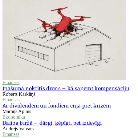
Finanses
Īpašumā nokritis drons – kā saņemt kompensāciju
Roberts Kārkliņš
Finanses
Ar dividendēm un fondiem cīņā pret krīzēm
Mārtiņš Apinis
Ekonomika
Dalība biržā – dārgi, ķēpīgi, bet izdevīgi
Andrejs Vaivars
Finanses