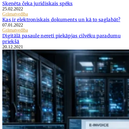
Skenēta čeka juridiskais spēks
25.02.2022
Grāmatvedība
Kas ir elektroniskais dokuments un kā to saglabāt?
07.01.2022
Grāmatvedība
Digitālā pasaule nereti piekāpjas cilvēku paradumu
priekšā
20.12.2021