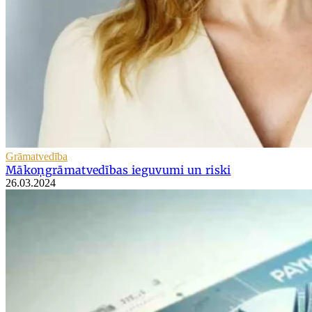
Grāmatvedība
Mākoņgrāmatvedības ieguvumi un riski
26.03.2024