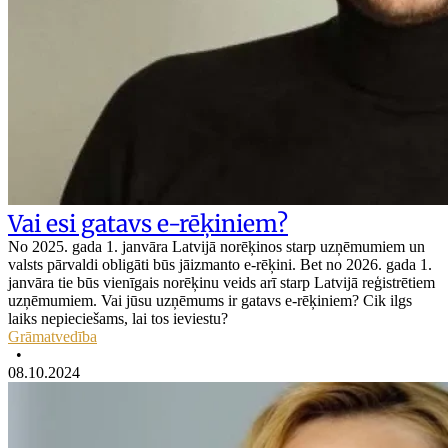
Vai esi gatavs e-rēķiniem?
No 2025. gada 1. janvāra Latvijā norēķinos starp uzņēmumiem un
valsts pārvaldi obligāti būs jāizmanto e-rēķini. Bet no 2026. gada 1.
janvāra tie būs vienīgais norēķinu veids arī starp Latvijā reģistrētiem
uzņēmumiem. Vai jūsu uzņēmums ir gatavs e-rēķiniem? Cik ilgs
laiks nepieciešams, lai tos ieviestu?
Grāmatvedība
•
08.10.2024