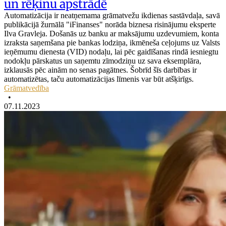
un rēķinu apstrādē
Automatizācija ir neatņemama grāmatvežu ikdienas sastāvdaļa, savā
publikācijā žurnālā "iFinanses" norāda biznesa risinājumu eksperte
Ilva Gravleja. Došanās uz banku ar maksājumu uzdevumiem, konta
izraksta saņemšana pie bankas lodziņa, ikmēneša ceļojums uz Valsts
ieņēmumu dienesta (VID) nodaļu, lai pēc gaidīšanas rindā iesniegtu
nodokļu pārskatus un saņemtu zīmodziņu uz sava eksemplāra,
izklausās pēc ainām no senas pagātnes. Šobrīd šīs darbības ir
automatizētas, taču automatizācijas līmenis var būt atšķirīgs.
Grāmatvedība
•
07.11.2023