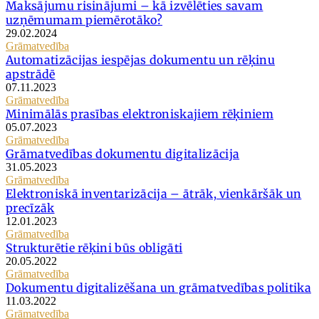
Maksājumu risinājumi – kā izvēlēties savam
uzņēmumam piemērotāko?
29.02.2024
Grāmatvedība
Automatizācijas iespējas dokumentu un rēķinu
apstrādē
07.11.2023
Grāmatvedība
Minimālās prasības elektroniskajiem rēķiniem
05.07.2023
Grāmatvedība
Grāmatvedības dokumentu digitalizācija
31.05.2023
Grāmatvedība
Elektroniskā inventarizācija – ātrāk, vienkāršāk un
precīzāk
12.01.2023
Grāmatvedība
Strukturētie rēķini būs obligāti
20.05.2022
Grāmatvedība
Dokumentu digitalizēšana un grāmatvedības politika
11.03.2022
Grāmatvedība