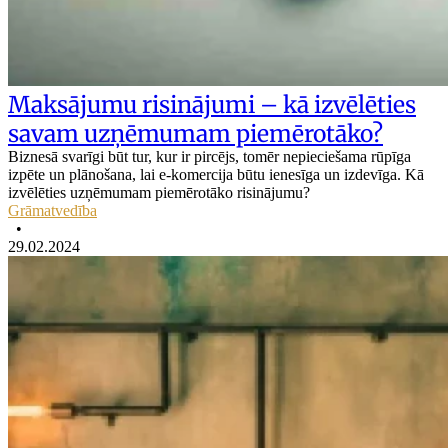
Maksājumu risinājumi – kā izvēlēties
savam uzņēmumam piemērotāko?
Biznesā svarīgi būt tur, kur ir pircējs, tomēr nepieciešama rūpīga
izpēte un plānošana, lai e-komercija būtu ienesīga un izdevīga. Kā
izvēlēties uzņēmumam piemērotāko risinājumu?
Grāmatvedība
•
29.02.2024