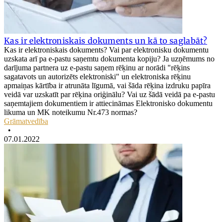
Kas ir elektroniskais dokuments un kā to saglabāt?
Kas ir elektroniskais dokuments? Vai par elektronisku dokumentu
uzskata arī pa e-pastu saņemtu dokumenta kopiju? Ja uzņēmums no
darījuma partnera uz e-pastu saņem rēķinu ar norādi "rēķins
sagatavots un autorizēts elektroniski" un elektroniska rēķinu
apmaiņas kārtība ir atrunāta līgumā, vai šāda rēķina izdruku papīra
veidā var uzskatīt par rēķina oriģinālu? Vai uz šādā veidā pa e-pastu
saņemtajiem dokumentiem ir attiecināmas Elektronisko dokumentu
likuma un MK noteikumu Nr.473 normas?
Grāmatvedība
•
07.01.2022