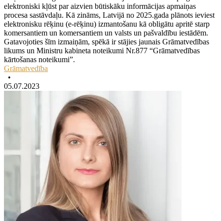
elektroniski kļūst par aizvien būtiskāku informācijas apmaiņas
procesa sastāvdaļu. Kā zināms, Latvijā no 2025.gada plānots ieviest
elektronisku rēķinu (e-rēķinu) izmantošanu kā obligātu apritē starp
komersantiem un komersantiem un valsts un pašvaldību iestādēm.
Gatavojoties šīm izmaiņām, spēkā ir stājies jaunais Grāmatvedības
likums un Ministru kabineta noteikumi Nr.877 “Grāmatvedības
kārtošanas noteikumi”.
Grāmatvedība
•
05.07.2023