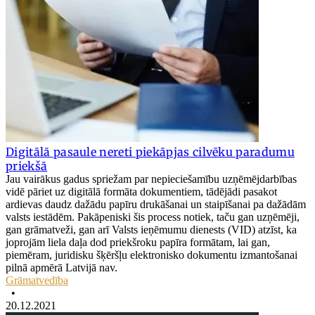
Digitālā pasaule nereti piekāpjas cilvēku paradumu
priekšā
Jau vairākus gadus spriežam par nepieciešamību uzņēmējdarbības
vidē pāriet uz digitālā formāta dokumentiem, tādējādi pasakot
ardievas daudz dažādu papīru drukāšanai un staipīšanai pa dažādām
valsts iestādēm. Pakāpeniski šis process notiek, taču gan uzņēmēji,
gan grāmatveži, gan arī Valsts ieņēmumu dienests (VID) atzīst, ka
joprojām liela daļa dod priekšroku papīra formātam, lai gan,
piemēram, juridisku šķēršļu elektronisko dokumentu izmantošanai
pilnā apmērā Latvijā nav.
Grāmatvedība
•
20.12.2021