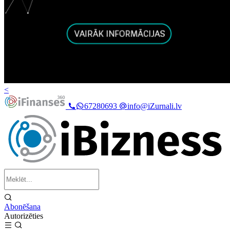
<
67280693
info@iZurnali.lv
Abonēšana
Autorizēties