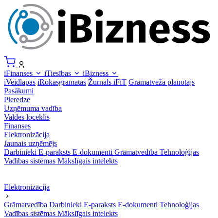
iFinanses
iTiesības
iBizness
iVeidlapas
iRokasgrāmatas
Žurnāls iFiT
Grāmatveža plānotājs
Pasākumi
Pieredze
Uzņēmuma vadība
Valdes loceklis
Finanses
Elektronizācija
Jaunais uzņēmējs
Darbinieki
E-paraksts
E-dokumenti
Grāmatvedība
Tehnoloģijas
Vadības sistēmas
Mākslīgais intelekts
Elektronizācija
Grāmatvedība
Darbinieki
E-paraksts
E-dokumenti
Tehnoloģijas
Vadības sistēmas
Mākslīgais intelekts