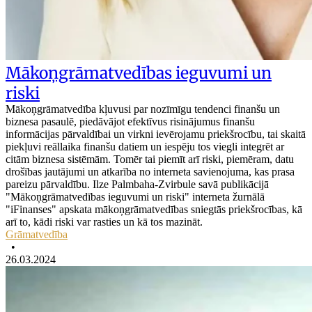
Mākoņgrāmatvedības ieguvumi un
riski
Mākoņgrāmatvedība kļuvusi par nozīmīgu tendenci finanšu un
biznesa pasaulē, piedāvājot efektīvus risinājumus finanšu
informācijas pārvaldībai un virkni ievērojamu priekšrocību, tai skaitā
piekļuvi reāllaika finanšu datiem un iespēju tos viegli integrēt ar
citām biznesa sistēmām. Tomēr tai piemīt arī riski, piemēram, datu
drošības jautājumi un atkarība no interneta savienojuma, kas prasa
pareizu pārvaldību. Ilze Palmbaha-Zvirbule savā publikācijā
"Mākoņgrāmatvedības ieguvumi un riski" interneta žurnālā
"iFinanses" apskata mākoņgrāmatvedības sniegtās priekšrocības, kā
arī to, kādi riski var rasties un kā tos mazināt.
Grāmatvedība
•
26.03.2024