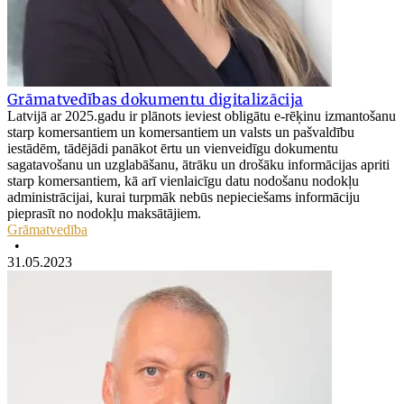
Grāmatvedības dokumentu digitalizācija
Latvijā ar 2025.gadu ir plānots ieviest obligātu e-rēķinu izmantošanu
starp komersantiem un komersantiem un valsts un pašvaldību
iestādēm, tādējādi panākot ērtu un vienveidīgu dokumentu
sagatavošanu un uzglabāšanu, ātrāku un drošāku informācijas apriti
starp komersantiem, kā arī vienlaicīgu datu nodošanu nodokļu
administrācijai, kurai turpmāk nebūs nepieciešams informāciju
pieprasīt no nodokļu maksātājiem.
Grāmatvedība
•
31.05.2023