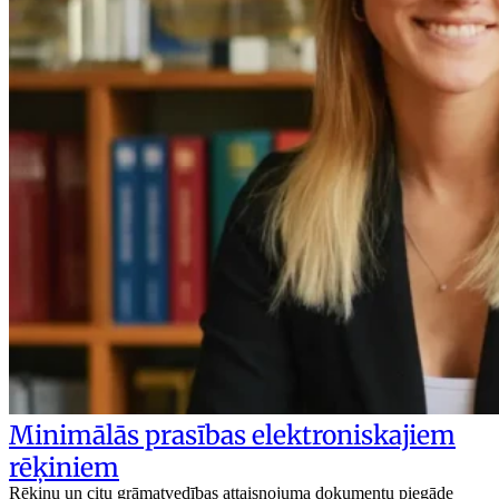
Minimālās prasības elektroniskajiem
rēķiniem
Rēķinu un citu grāmatvedības attaisnojuma dokumentu piegāde