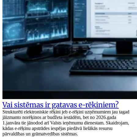
Vai sistēmas ir gatavas e-rēķiniem?
Strukturēti elektroniskie rēķini jeb e-rēķini uzņēmumiem jau tagad
jāizmanto norēķinos ar budžeta iestādēm, bet no 2026.gada
1.janvāra tie jānodod arī Valsts ieņēmumu dienestam. Skaidrojam,
kādas e-rēķinu apstrādes iespējas piedāvā lielākās resursu
pārvaldības un grāmatvedības sistēmas.