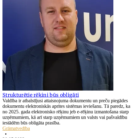
Strukturētie rēķini būs obligāti
Valdība ir atbalstījusi attaisnojuma dokumentu un preču piegādes
dokumentu elektroniskās aprites sistēmas ieviešanu. Tā paredz, ka
no 2025. gada elektronisko rēķinu jeb e-rēķinu izmantošana starp
uzņēmumiem, kā arī starp uzņēmumiem un valsts vai pašvaldību
iestādēm būs obligāta prasība.
Grāmatvedība
•