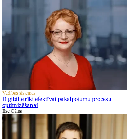
Vadības sistēmas
Digitālie rīki efektīvai pakalpojumu procesu
optimizēšanai
Ilze Ošiņa