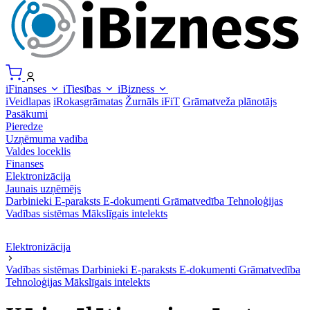
iFinanses
iTiesības
iBizness
iVeidlapas
iRokasgrāmatas
Žurnāls iFiT
Grāmatveža plānotājs
Pasākumi
Pieredze
Uzņēmuma vadība
Valdes loceklis
Finanses
Elektronizācija
Jaunais uzņēmējs
Darbinieki
E-paraksts
E-dokumenti
Grāmatvedība
Tehnoloģijas
Vadības sistēmas
Mākslīgais intelekts
Elektronizācija
Vadības sistēmas
Darbinieki
E-paraksts
E-dokumenti
Grāmatvedība
Tehnoloģijas
Mākslīgais intelekts