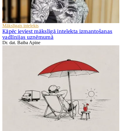
Mākslīgais intelekts
Kāpēc ieviest mākslīgā intelekta izmantošanas
vadlīnijas uzņēmumā
Dr. dat. Baiba Apine