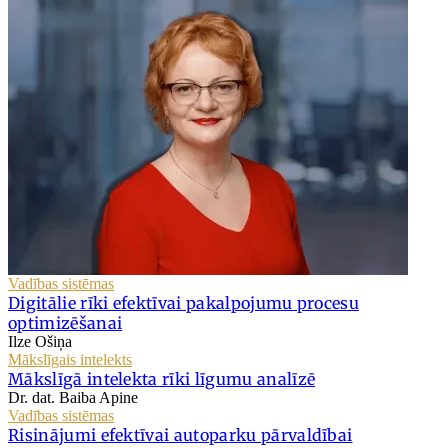
Vadības sistēmas
Digitālie rīki efektīvai pakalpojumu procesu
optimizēšanai
Ilze Ošiņa
Mākslīgais intelekts
Mākslīgā intelekta rīki līgumu analīzē
Dr. dat. Baiba Apine
Vadības sistēmas
Risinājumi efektīvai autoparku pārvaldībai