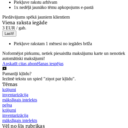
Piekļuve rakstu arhīvam
1x nedēļā jaunāko tēmu apkopojums e-pastā
Piedāvājums spēkā jauniem klientiem
Viena raksta iegāde
3 EUR
/ gab.
Lasīt!
Piekļuve rakstam 1 mēnesi no iegādes brīža
Noformējot pirkumu, netiek piesaistīta maksājumu karte un nenotiek
automātiski maksājumi!
Apskatīt citas abonēšanas iespējas
Pamanīji kļūdu?
Iezīmē tekstu un spied "ziņot par kļūdu".
Tēmas
krājumi
inventarizācija
mākslīgais intelekts
peļņa
krājumi
inventarizācija
mākslīgais intelekts
Vēl no šīs rubrikas