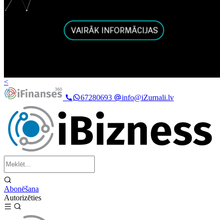
<
67280693
info@iZurnali.lv
Abonēšana
Autorizēties