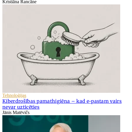
Kristiāna Rancāne
Tehnoloģijas
Kiberdrošības pamathigiēna – kad e-pastam vairs
nevar uzticēties
Jānis Matēvičs