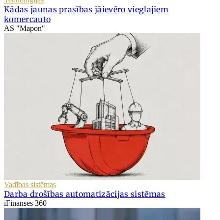
Kādas jaunas prasības jāievēro vieglajiem
komercauto
AS "Mapon"
Vadības sistēmas
Darba drošības automatizācijas sistēmas
iFinanses 360