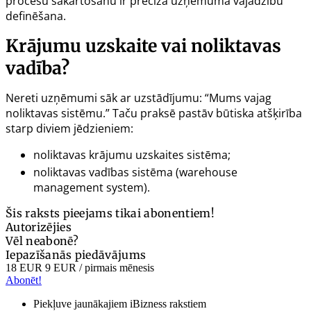
procesu sakārtošanu ir precīza uzņēmuma vajadzību
definēšana.
Krājumu uzskaite vai noliktavas
vadība?
Nereti uzņēmumi sāk ar uzstādījumu: “Mums vajag
noliktavas sistēmu.” Taču praksē pastāv būtiska atšķirība
starp diviem jēdzieniem:
noliktavas krājumu uzskaites sistēma;
noliktavas vadības sistēma (
warehouse
management system
).
Šis raksts pieejams tikai abonentiem!
Autorizējies
Vēl neabonē?
Iepazīšanās piedāvājums
18 EUR
9 EUR
/ pirmais mēnesis
Abonēt!
Piekļuve jaunākajiem iBizness rakstiem