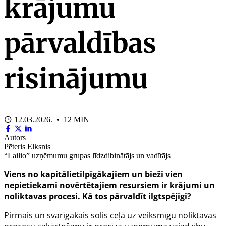
krājumu
pārvaldības
risinājumu
12.03.2026. • 12 MIN
Autors
Pēteris Elksnis
“Lailio” uzņēmumu grupas līdzdibinātājs un vadītājs
Viens no kapitālietilpīgākajiem un bieži vien
nepietiekami novērtētajiem resursiem ir krājumi un
noliktavas procesi. Kā tos pārvaldīt ilgtspējīgi?
Pirmais un svarīgākais solis ceļā uz veiksmīgu noliktavas