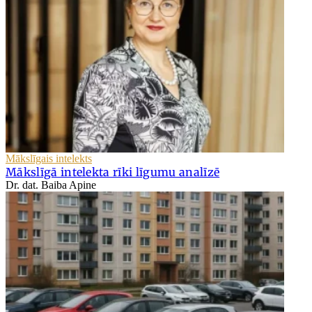
Mākslīgais intelekts
Mākslīgā intelekta rīki līgumu analīzē
Dr. dat. Baiba Apine