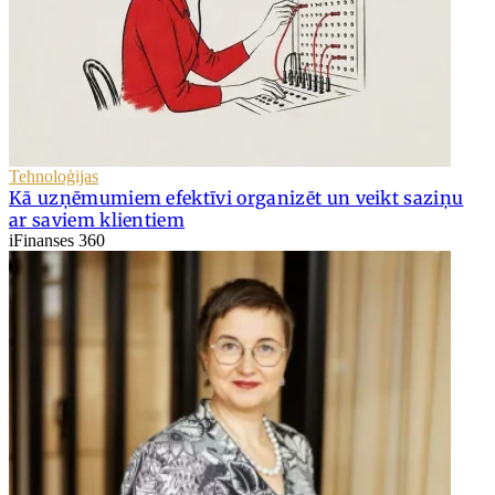
Tehnoloģijas
Kā uzņēmumiem efektīvi organizēt un veikt saziņu
ar saviem klientiem
iFinanses 360