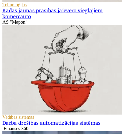
Tehnoloģijas
Kādas jaunas prasības jāievēro vieglajiem
komercauto
AS "Mapon"
Vadības sistēmas
Darba drošības automatizācijas sistēmas
iFinanses 360