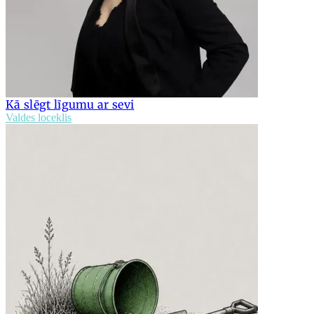
Kā slēgt līgumu ar sevi
Valdes loceklis