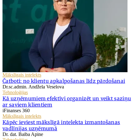
Mākslīgais intelekts
Čatboti: no klientu apkalpošanas līdz pārdošanai
Dr.sc.admin. Andžela Veselova
Tehnoloģijas
Kā uzņēmumiem efektīvi organizēt un veikt saziņu
ar saviem klientiem
iFinanses 360
Mākslīgais intelekts
Kāpēc ieviest mākslīgā intelekta izmantošanas
vadlīnijas uzņēmumā
Dr. dat. Baiba Apine
Tehnoloģijas