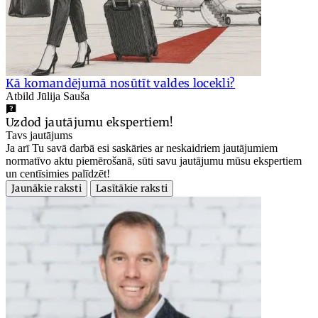
Kā komandējumā nosūtīt valdes locekli?
Atbild Jūlija Sauša
Uzdod jautājumu ekspertiem!
Tavs jautājums
Ja arī Tu savā darbā esi saskāries ar neskaidriem jautājumiem
normatīvo aktu piemērošanā, sūti savu jautājumu mūsu ekspertiem
un centīsimies palīdzēt!
Jaunākie raksti
Lasītākie raksti