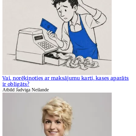
Vai, norēķinoties ar maksājumu karti, kases aparāts
ir obligāts?
Atbild Jadviga Neilande