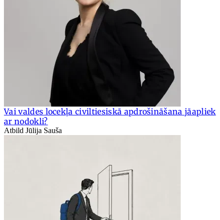
Vai valdes locekļa civiltiesiskā apdrošināšana jāapliek
ar nodokli?
Atbild Jūlija Sauša