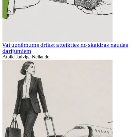
Vai uzņēmums drīkst atteikties no skaidras naudas
darījumiem
Atbild Jadviga Neilande