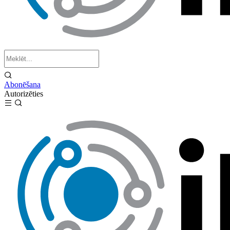
Abonēšana
Autorizēties