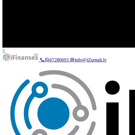
<
67280693
info@iZurnali.lv