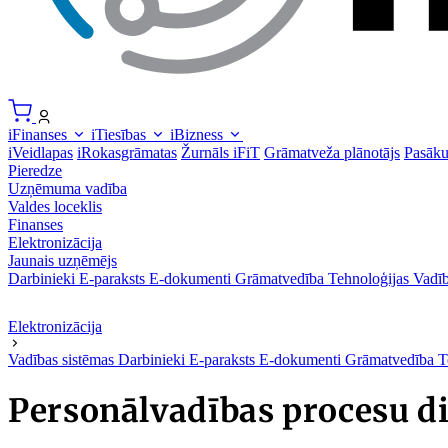
iFinanses
iTiesības
iBizness
iVeidlapas
iRokasgrāmatas
Žurnāls iFiT
Grāmatveža plānotājs
Pasāk
Pieredze
Uzņēmuma vadība
Valdes loceklis
Finanses
Elektronizācija
Jaunais uzņēmējs
Darbinieki
E-paraksts
E-dokumenti
Grāmatvedība
Tehnoloģijas
Vadīb
Elektronizācija
Vadības sistēmas
Darbinieki
E-paraksts
E-dokumenti
Grāmatvedība
T
Personālvadības procesu di