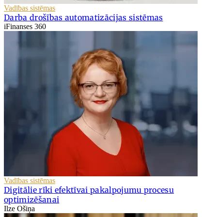
Vadības sistēmas
Darba drošības automatizācijas sistēmas
iFinanses 360
Vadības sistēmas
Digitālie rīki efektīvai pakalpojumu procesu
optimizēšanai
Ilze Ošiņa