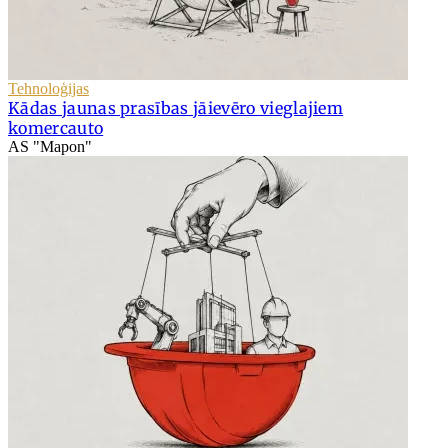
Tehnoloģijas
Kādas jaunas prasības jāievēro vieglajiem
komercauto
AS "Mapon"