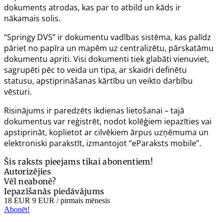
dokuments atrodas, kas par to atbild un kāds ir
nākamais solis.
“Springy DVS” ir dokumentu vadības sistēma, kas palīdz
pāriet no papīra un mapēm uz centralizētu, pārskatāmu
dokumentu apriti. Visi dokumenti tiek glabāti vienuviet,
sagrupēti pēc to veida un tipa, ar skaidri definētu
statusu, apstiprināšanas kārtību un veikto darbību
vēsturi.
Risinājums ir paredzēts ikdienas lietošanai – tajā
dokumentus var reģistrēt, nodot kolēģiem iepazīties vai
apstiprināt, koplietot ar cilvēkiem ārpus uzņēmuma un
elektroniski parakstīt, izmantojot “eParaksts mobile”.
Šis raksts pieejams tikai abonentiem!
Autorizējies
Vēl neabonē?
Iepazīšanās piedāvājums
18 EUR
9 EUR
/ pirmais mēnesis
Abonēt!