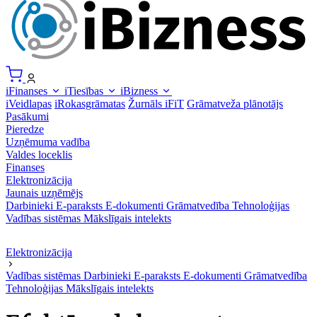
iFinanses
iTiesības
iBizness
iVeidlapas
iRokasgrāmatas
Žurnāls iFiT
Grāmatveža plānotājs
Pasākumi
Pieredze
Uzņēmuma vadība
Valdes loceklis
Finanses
Elektronizācija
Jaunais uzņēmējs
Darbinieki
E-paraksts
E-dokumenti
Grāmatvedība
Tehnoloģijas
Vadības sistēmas
Mākslīgais intelekts
Elektronizācija
Vadības sistēmas
Darbinieki
E-paraksts
E-dokumenti
Grāmatvedība
Tehnoloģijas
Mākslīgais intelekts