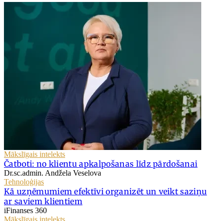
Mākslīgais intelekts
Čatboti: no klientu apkalpošanas līdz pārdošanai
Dr.sc.admin. Andžela Veselova
Tehnoloģijas
Kā uzņēmumiem efektīvi organizēt un veikt saziņu
ar saviem klientiem
iFinanses 360
Mākslīgais intelekts