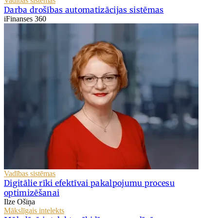
Vadības sistēmas
Darba drošības automatizācijas sistēmas
iFinanses 360
Vadības sistēmas
Digitālie rīki efektīvai pakalpojumu procesu
optimizēšanai
Ilze Ošiņa
Mākslīgais intelekts