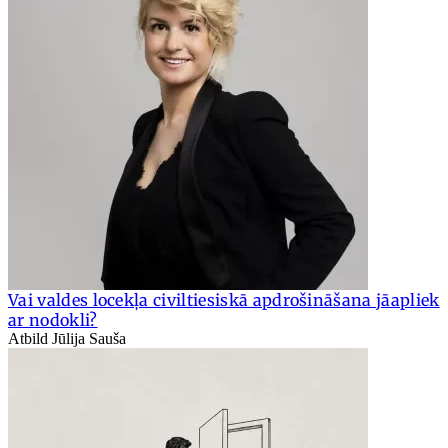
Vai valdes locekļa civiltiesiskā apdrošināšana jāapliek
ar nodokli?
Atbild Jūlija Sauša