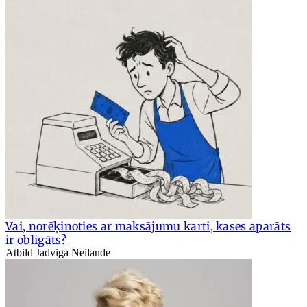
Vai, norēķinoties ar maksājumu karti, kases aparāts
ir obligāts?
Atbild Jadviga Neilande