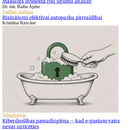
Mākslīgā intelekta rīki līgumu analīzē
Dr. dat. Baiba Apine
Vadības sistēmas
Risinājumi efektīvai autoparku pārvaldībai
Kristiāna Rancāne
Tehnoloģijas
Kiberdrošības pamathigiēna – kad e-pastam vairs
nevar uzticēties