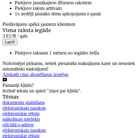
Piekļuve jaunākajiem iBizness rakstiem
Piekļuve rakstu arhīvam
1x nedēļā jaunāko tēmu apkopojums e-pastā
Piedāvājums spēkā jauniem klientiem
Viena raksta iegāde
3 EUR
/ gab.
Lasīt!
Piekļuve rakstam 1 mēnesi no iegādes brīža
Noformējot pirkumu, netiek piesaistīta maksājumu karte un nenotiek
automātiski maksājumi!
Apskatīt citas abonēšanas iespējas
Pamanīji kļūdu?
Iezīmē tekstu un spied "ziņot par kļūdu".
Tēmas
dokumentu glabāšana
elektroniskais paraksts
elektroniskie rēķini
mākslīgais intelekts
oficiālā e-adrese
elektroniskais paraksts
elektroniskie rēķini