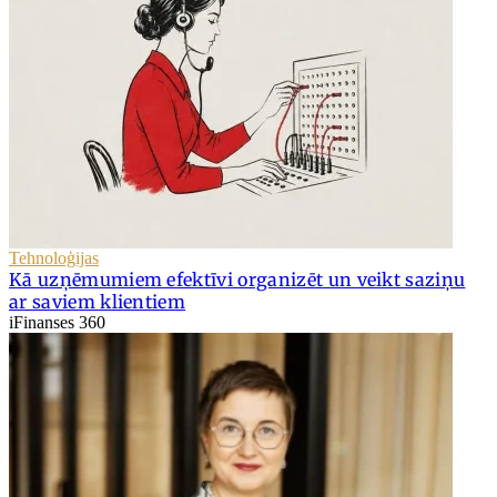
Tehnoloģijas
Kā uzņēmumiem efektīvi organizēt un veikt saziņu
ar saviem klientiem
iFinanses 360