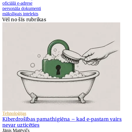
oficiālā e-adrese
personāla dokumenti
mākslīgais intelekts
Vēl no šīs rubrikas
Tehnoloģijas
Kiberdrošības pamathigiēna – kad e-pastam vairs
nevar uzticēties
Jānis Matēvičs