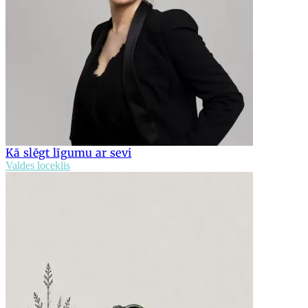
Kā slēgt līgumu ar sevi
Valdes loceklis