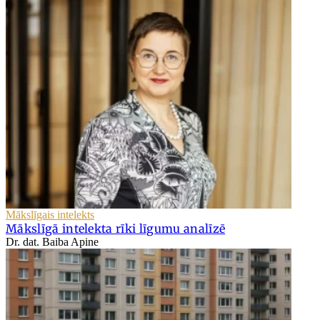
Mākslīgais intelekts
Mākslīgā intelekta rīki līgumu analīzē
Dr. dat. Baiba Apine