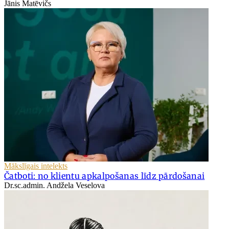
Jānis Matēvičs
Mākslīgais intelekts
Čatboti: no klientu apkalpošanas līdz pārdošanai
Dr.sc.admin. Andžela Veselova