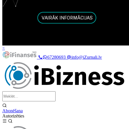
<
67280693
info@iZurnali.lv
Abonēšana
Autorizēties