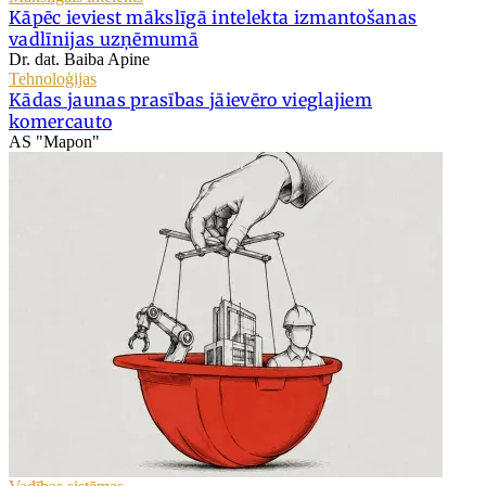
Kāpēc ieviest mākslīgā intelekta izmantošanas
vadlīnijas uzņēmumā
Dr. dat. Baiba Apine
Tehnoloģijas
Kādas jaunas prasības jāievēro vieglajiem
komercauto
AS "Mapon"