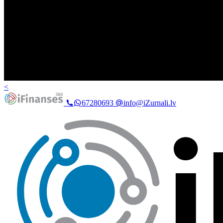
<
67280693
info@iZurnali.lv