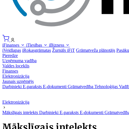
iFinanses
iTiesības
iBizness
iVeidlapas
iRokasgrāmatas
Žurnāls iFiT
Grāmatveža plānotājs
Pasāk
Pieredze
Uzņēmuma vadība
Valdes loceklis
Finanses
Elektronizācija
Jaunais uzņēmējs
Darbinieki
E-paraksts
E-dokumenti
Grāmatvedība
Tehnoloģijas
Vadīb
Elektronizācija
Mākslīgais intelekts
Darbinieki
E-paraksts
E-dokumenti
Grāmatvedī
Mākslīgais intelekts