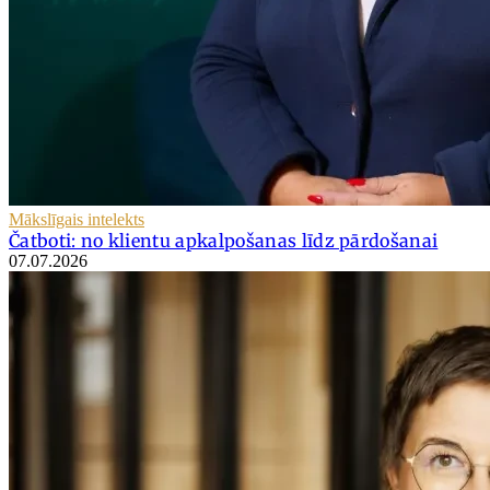
Mākslīgais intelekts
Čatboti: no klientu apkalpošanas līdz pārdošanai
07.07.2026