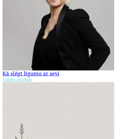
Kā slēgt līgumu ar sevi
Valdes loceklis