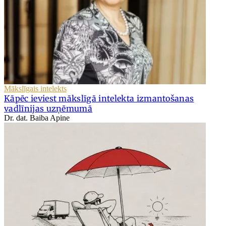
Mākslīgais intelekts
Kāpēc ieviest mākslīgā intelekta izmantošanas
vadlīnijas uzņēmumā
Dr. dat. Baiba Apine