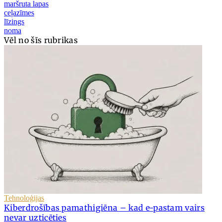
maršruta lapas
ceļazīmes
līzings
noma
Vēl no šīs rubrikas
Tehnoloģijas
Kiberdrošības pamathigiēna – kad e-pastam vairs
nevar uzticēties