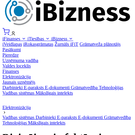
iFinanses
iTiesības
iBizness
iVeidlapas
iRokasgrāmatas
Žurnāls iFiT
Grāmatveža plānotājs
Pasākumi
Pieredze
Uzņēmuma vadība
Valdes loceklis
Finanses
Elektronizācija
Jaunais uzņēmējs
Darbinieki
E-paraksts
E-dokumenti
Grāmatvedība
Tehnoloģijas
Vadības sistēmas
Mākslīgais intelekts
Elektronizācija
Vadības sistēmas
Darbinieki
E-paraksts
E-dokumenti
Grāmatvedība
Tehnoloģijas
Mākslīgais intelekts