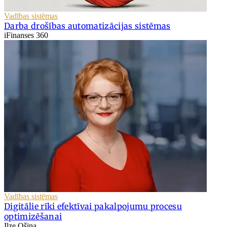
Vadības sistēmas
Darba drošības automatizācijas sistēmas
iFinanses 360
Vadības sistēmas
Digitālie rīki efektīvai pakalpojumu procesu
optimizēšanai
Ilze Ošiņa