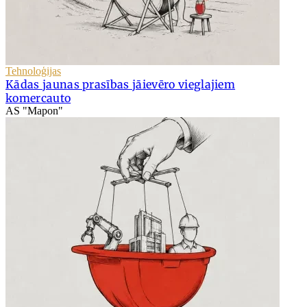
Tehnoloģijas
Kādas jaunas prasības jāievēro vieglajiem
komercauto
AS "Mapon"