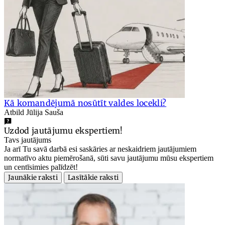
Kā komandējumā nosūtīt valdes locekli?
Atbild Jūlija Sauša
Uzdod jautājumu ekspertiem!
Tavs jautājums
Ja arī Tu savā darbā esi saskāries ar neskaidriem jautājumiem
normatīvo aktu piemērošanā, sūti savu jautājumu mūsu ekspertiem
un centīsimies palīdzēt!
Jaunākie raksti
Lasītākie raksti