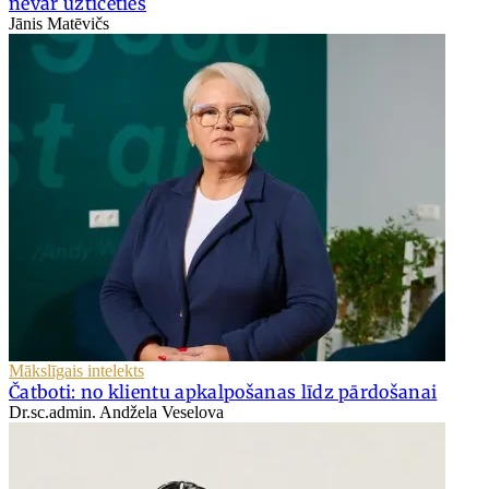
nevar uzticēties
Jānis Matēvičs
Mākslīgais intelekts
Čatboti: no klientu apkalpošanas līdz pārdošanai
Dr.sc.admin. Andžela Veselova