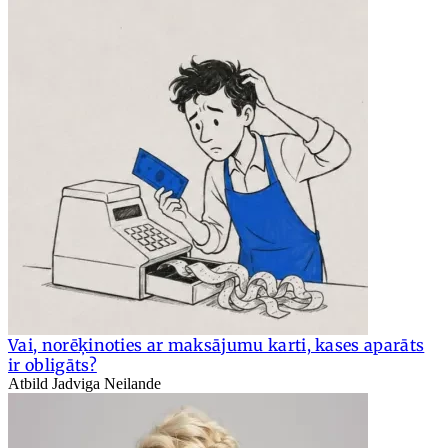
Vai, norēķinoties ar maksājumu karti, kases aparāts
ir obligāts?
Atbild Jadviga Neilande