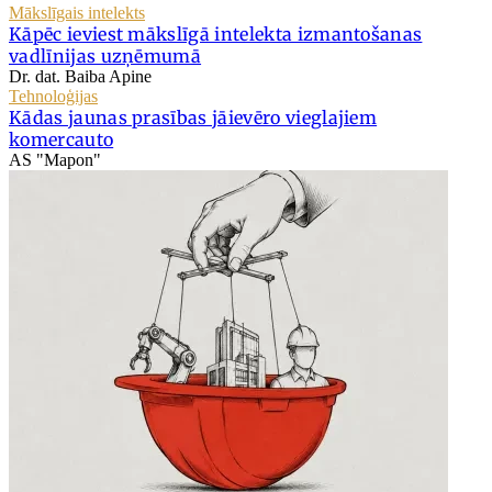
Mākslīgais intelekts
Kāpēc ieviest mākslīgā intelekta izmantošanas
vadlīnijas uzņēmumā
Dr. dat. Baiba Apine
Tehnoloģijas
Kādas jaunas prasības jāievēro vieglajiem
komercauto
AS "Mapon"