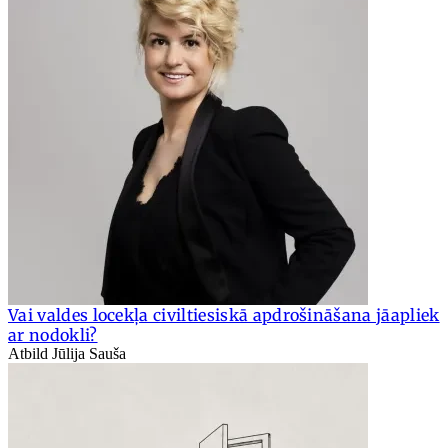
Vai valdes locekļa civiltiesiskā apdrošināšana jāapliek
ar nodokli?
Atbild Jūlija Sauša