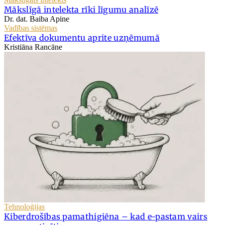
Mākslīgā intelekta rīki līgumu analīzē
Dr. dat. Baiba Apine
Vadības sistēmas
Efektīva dokumentu aprite uzņēmumā
Kristiāna Rancāne
Tehnoloģijas
Kiberdrošības pamathigiēna – kad e-pastam vairs