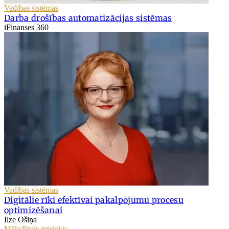
Vadības sistēmas
Darba drošības automatizācijas sistēmas
iFinanses 360
Vadības sistēmas
Digitālie rīki efektīvai pakalpojumu procesu
optimizēšanai
Ilze Ošiņa
Mākslīgais intelekts