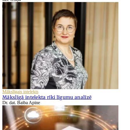
Mākslīgais intelekts
Mākslīgā intelekta rīki līgumu analīzē
Dr. dat. Baiba Apine