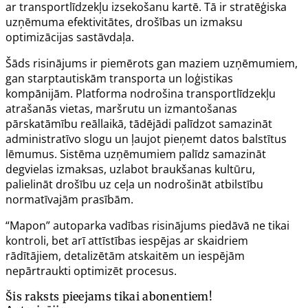
ar transportlīdzekļu izsekošanu kartē. Tā ir stratēģiska
uzņēmuma efektivitātes, drošības un izmaksu
optimizācijas sastāvdaļa.
Šāds risinājums ir piemērots gan maziem uzņēmumiem,
gan starptautiskām transporta un loģistikas
kompānijām. Platforma nodrošina transportlīdzekļu
atrašanās vietas, maršrutu un izmantošanas
pārskatāmību reāllaikā, tādējādi palīdzot samazināt
administratīvo slogu un ļaujot pieņemt datos balstītus
lēmumus. Sistēma uzņēmumiem palīdz samazināt
degvielas izmaksas, uzlabot braukšanas kultūru,
palielināt drošību uz ceļa un nodrošināt atbilstību
normatīvajām prasībām.
“Mapon” autoparka vadības risinājums piedāvā ne tikai
kontroli, bet arī attīstības iespējas ar skaidriem
rādītājiem, detalizētām atskaitēm un iespējām
nepārtraukti optimizēt procesus.
Šis raksts pieejams tikai abonentiem!