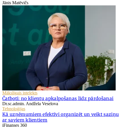
Jānis Matēvičs
Mākslīgais intelekts
Čatboti: no klientu apkalpošanas līdz pārdošanai
Dr.sc.admin. Andžela Veselova
Tehnoloģijas
Kā uzņēmumiem efektīvi organizēt un veikt saziņu
ar saviem klientiem
iFinanses 360