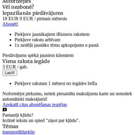
Autorizējies
Vēl neabonē?
Iepazīšanās piedāvājums
18 EUR
9 EUR
/ pirmais mēnesis
Abonēt!
Piekļuve jaunākajiem iBizness rakstiem
Piekļuve rakstu arhīvam
1x nedēļā jaunāko tēmu apkopojums e-pastā
Piedāvājums spēkā jauniem klientiem
Viena raksta iegāde
3 EUR
/ gab.
Lasīt!
Piekļuve rakstam 1 mēnesi no iegādes brīža
Noformējot pirkumu, netiek piesaistīta maksājumu karte un nenotiek
automātiski maksājumi!
Apskatīt citas abonēšanas iespējas
Pamanīji kļūdu?
Iezīmē tekstu un spied "ziņot par kļūdu".
Tēmas
transportlīdzeklis