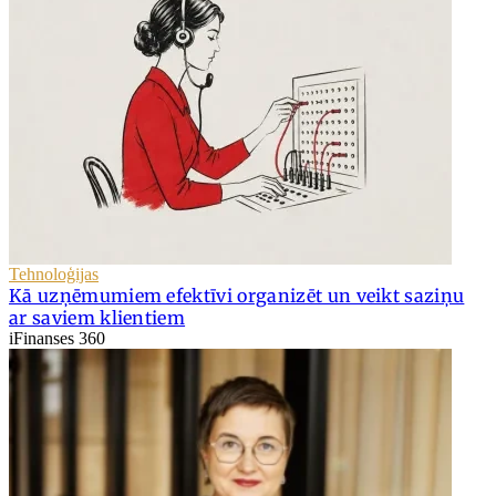
Tehnoloģijas
Kā uzņēmumiem efektīvi organizēt un veikt saziņu
ar saviem klientiem
iFinanses 360