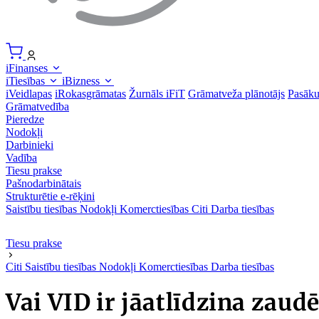
iFinanses
iTiesības
iBizness
iVeidlapas
iRokasgrāmatas
Žurnāls iFiT
Grāmatveža plānotājs
Pasāk
Grāmatvedība
Pieredze
Nodokļi
Darbinieki
Vadība
Tiesu prakse
Pašnodarbinātais
Strukturētie e-rēķini
Saistību tiesības
Nodokļi
Komerctiesības
Citi
Darba tiesības
Tiesu prakse
Citi
Saistību tiesības
Nodokļi
Komerctiesības
Darba tiesības
Vai VID ir jāatlīdzina zaud