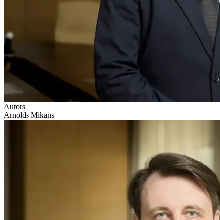
Autors
Arnolds Mikāns