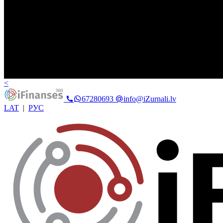
<
67280693
info@iZurnali.lv
LAT
|
РУС