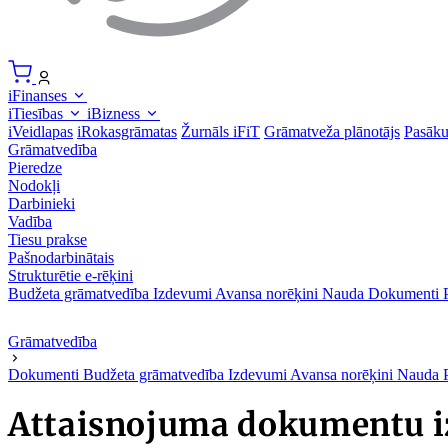
iFinanses
iTiesības
iBizness
iVeidlapas
iRokasgrāmatas
Žurnāls iFiT
Grāmatveža plānotājs
Pasāk
Grāmatvedība
Pieredze
Nodokļi
Darbinieki
Vadība
Tiesu prakse
Pašnodarbinātais
Strukturētie e-rēķini
Budžeta grāmatvedība
Izdevumi
Avansa norēķini
Nauda
Dokumenti
Grāmatvedība
Dokumenti
Budžeta grāmatvedība
Izdevumi
Avansa norēķini
Nauda
Attaisnojuma dokumentu iz