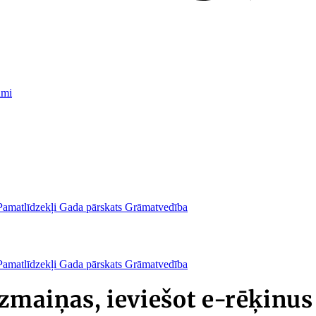
umi
Pamatlīdzekļi
Gada pārskats
Grāmatvedība
Pamatlīdzekļi
Gada pārskats
Grāmatvedība
maiņas, ieviešot e-rēķinus