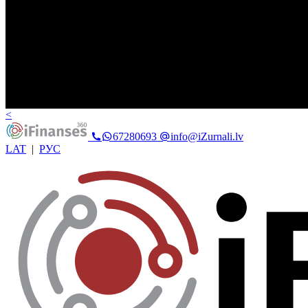
<
67280693
info@iZurnali.lv
LAT
|
РУС