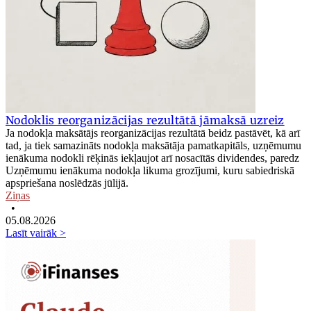
Nodoklis reorganizācijas rezultātā jāmaksā uzreiz
Ja nodokļa maksātājs reorganizācijas rezultātā beidz pastāvēt, kā arī
tad, ja tiek samazināts nodokļa maksātāja pamatkapitāls, uzņēmumu
ienākuma nodokli rēķinās iekļaujot arī nosacītās dividendes, paredz
Uzņēmumu ienākuma nodokļa likuma grozījumi, kuru sabiedriskā
apspriešana noslēdzās jūlijā.
Ziņas
•
05.08.2026
Lasīt vairāk >