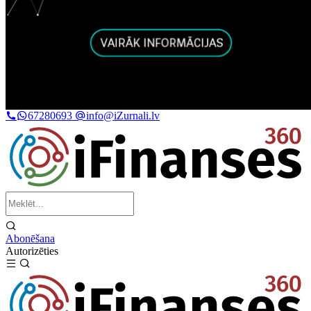
67280693
info@iZurnali.lv
Abonēšana
Autorizēties