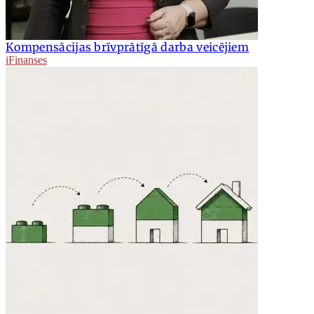
Kompensācijas brīvprātīgā darba veicējiem
iFinanses