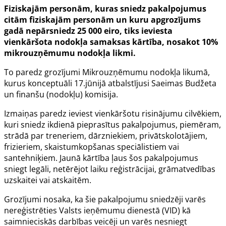
Fiziskajām personām, kuras sniedz pakalpojumus
citām fiziskajām personām un kuru apgrozījums
gadā nepārsniedz 25 000 eiro, tiks ieviesta
vienkāršota nodokļa samaksas kārtība, nosakot 10%
mikrouzņēmumu nodokļa likmi.
To paredz grozījumi Mikrouzņēmumu nodokļa likumā,
kurus konceptuāli 17.jūnijā atbalstījusi Saeimas Budžeta
un finanšu (nodokļu) komisija.
Izmaiņas paredz ieviest vienkāršotu risinājumu cilvēkiem,
kuri sniedz ikdienā pieprasītus pakalpojumus, piemēram,
strādā par treneriem, dārzniekiem, privātskolotājiem,
frizieriem, skaistumkopšanas speciālistiem vai
santehniķiem. Jaunā kārtība ļaus šos pakalpojumus
sniegt legāli, netērējot laiku reģistrācijai, grāmatvedības
uzskaitei vai atskaitēm.
Grozījumi nosaka, ka šie pakalpojumu sniedzēji varēs
nereģistrēties Valsts ieņēmumu dienestā (VID) kā
saimnieciskās darbības veicēji un varēs nesniegt