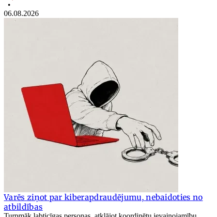
•
06.08.2026
Varēs ziņot par kiberapdraudējumu, nebaidoties no
atbildības
Turpmāk labticīgas personas, atklājot koordinētu ievainojamību,