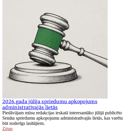
2026.gada jūlija spriedumu apkopojums
administratīvajās lietās
Piedāvājam mūsu redakcijas ieskatā interesantāko jūlijā publicēto
Senāta spriedumu apkopojumu administratīvajās lietās, kas varētu
būt noderīgs lasītājiem.
Ziņas