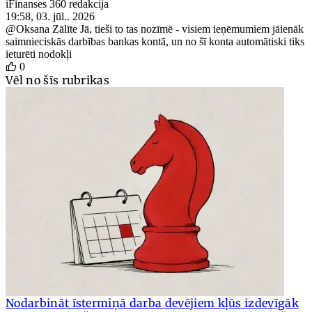
iFinanses 360 redakcija
19:58, 03. jūl.. 2026
@Oksana Zālīte
Jā, tieši to tas nozīmē - visiem ieņēmumiem jāienāk
saimnieciskās darbības bankas kontā, un no šī konta automātiski tiks
ieturēti nodokļi
0
Vēl no šīs rubrikas
Nodarbināt īstermiņā darba devējiem kļūs izdevīgāk