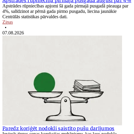
Apstrādes rūpniecība pirmajā pusgadā augusi par 4%
Apstrādes rūpniecības apjomi šā gada pirmajā pusgadā pieauga par
4%, salīdzinot ar pērnā gada pirmo pusgadu, liecina jaunākie
Centrālās statistikas pārvaldes dati.
Ziņas
•
07.08.2026
Paredz koriģēt nodokli saistīto pušu darījumos
Ieviesīs tirgus cenas korekcijas mehānismu, kas ļaus nodokļa