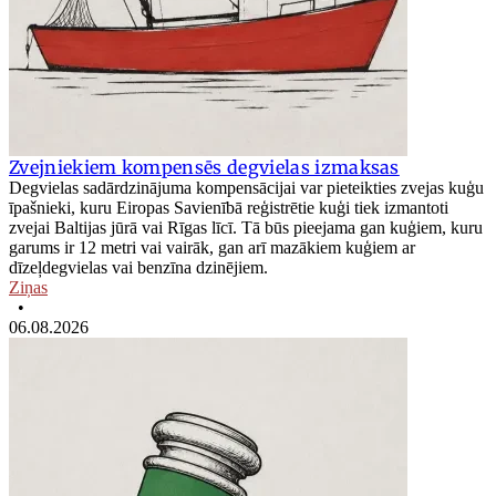
Zvejniekiem kompensēs degvielas izmaksas
Degvielas sadārdzinājuma kompensācijai var pieteikties zvejas kuģu
īpašnieki, kuru Eiropas Savienībā reģistrētie kuģi tiek izmantoti
zvejai Baltijas jūrā vai Rīgas līcī. Tā būs pieejama gan kuģiem, kuru
garums ir 12 metri vai vairāk, gan arī mazākiem kuģiem ar
dīzeļdegvielas vai benzīna dzinējiem.
Ziņas
•
06.08.2026