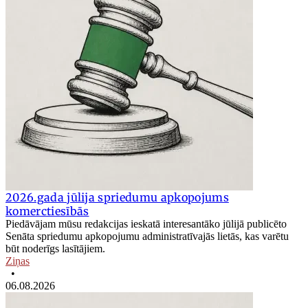
2026.gada jūlija spriedumu apkopojums
komerctiesībās
Piedāvājam mūsu redakcijas ieskatā interesantāko jūlijā publicēto
Senāta spriedumu apkopojumu administratīvajās lietās, kas varētu
būt noderīgs lasītājiem.
Ziņas
•
06.08.2026