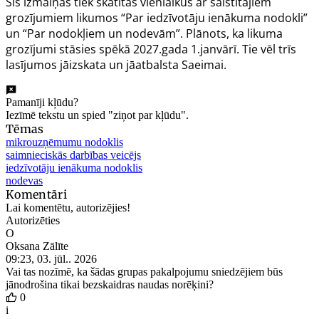
Šīs izmaiņas tiek skatītas vienlaikus ar saistītajiem
grozījumiem likumos “Par iedzīvotāju ienākuma nodokli”
un “Par nodokļiem un nodevām”. Plānots, ka likuma
grozījumi stāsies spēkā 2027.gada 1.janvārī. Tie vēl trīs
lasījumos jāizskata un jāatbalsta Saeimai.
Pamanīji kļūdu?
Iezīmē tekstu un spied "ziņot par kļūdu".
Tēmas
mikrouzņēmumu nodoklis
saimnieciskās darbības veicējs
iedzīvotāju ienākuma nodoklis
nodevas
Komentāri
Lai komentētu, autorizējies!
Autorizēties
O
Oksana Zālīte
09:23, 03. jūl.. 2026
Vai tas nozīmē, ka šādas grupas pakalpojumu sniedzējiem būs
jānodrošina tikai bezskaidras naudas norēķini?
0
i