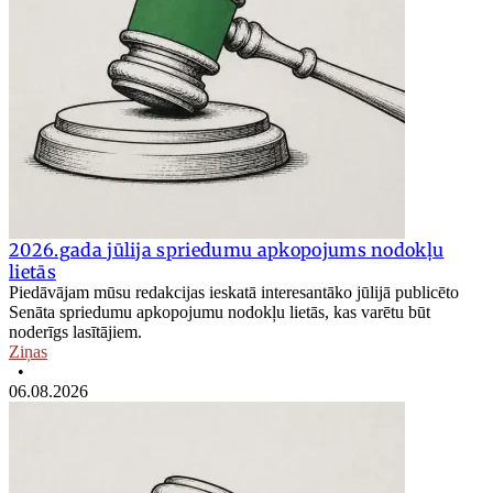
2026.gada jūlija spriedumu apkopojums nodokļu
lietās
Piedāvājam mūsu redakcijas ieskatā interesantāko jūlijā publicēto
Senāta spriedumu apkopojumu nodokļu lietās, kas varētu būt
noderīgs lasītājiem.
Ziņas
•
06.08.2026