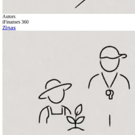
Autors
iFinanses 360
Ziņas