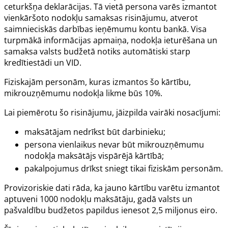
ceturkšņa deklarācijas. Tā vietā persona varēs izmantot
vienkāršoto nodokļu samaksas risinājumu, atverot
saimnieciskās darbības ieņēmumu kontu bankā. Visa
turpmākā informācijas apmaiņa, nodokļa ieturēšana un
samaksa valsts budžetā notiks automātiski starp
kredītiestādi un VID.
Fiziskajām personām, kuras izmantos šo kārtību,
mikrouzņēmumu nodokļa likme būs 10%.
Lai piemērotu šo risinājumu, jāizpilda vairāki nosacījumi:
maksātājam nedrīkst būt darbinieku;
persona vienlaikus nevar būt mikrouzņēmumu
nodokļa maksātājs vispārējā kārtībā;
pakalpojumus drīkst sniegt tikai fiziskām personām.
Provizoriskie dati rāda, ka jauno kārtību varētu izmantot
aptuveni 1000 nodokļu maksātāju, gadā valsts un
pašvaldību budžetos papildus ienesot 2,5 miljonus eiro.