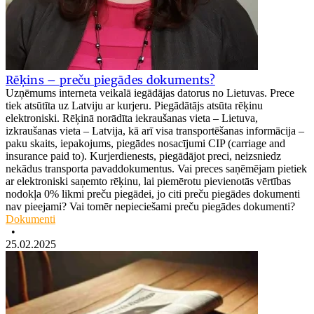
Rēķins – preču piegādes dokuments?
Uzņēmums interneta veikalā iegādājas datorus no Lietuvas. Prece
tiek atsūtīta uz Latviju ar kurjeru. Piegādātājs atsūta rēķinu
elektroniski. Rēķinā norādīta iekraušanas vieta – Lietuva,
izkraušanas vieta – Latvija, kā arī visa transportēšanas informācija –
paku skaits, iepakojums, piegādes nosacījumi CIP (carriage and
insurance paid to). Kurjerdienests, piegādājot preci, neizsniedz
nekādus transporta pavaddokumentus. Vai preces saņēmējam pietiek
ar elektroniski saņemto rēķinu, lai piemērotu pievienotās vērtības
nodokļa 0% likmi preču piegādei, jo citi preču piegādes dokumenti
nav pieejami? Vai tomēr nepieciešami preču piegādes dokumenti?
Dokumenti
•
25.02.2025