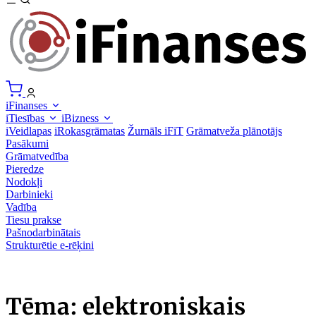
iFinanses
iTiesības
iBizness
iVeidlapas
iRokasgrāmatas
Žurnāls iFiT
Grāmatveža plānotājs
Pasākumi
Grāmatvedība
Pieredze
Nodokļi
Darbinieki
Vadība
Tiesu prakse
Pašnodarbinātais
Strukturētie e-rēķini
Tēma: elektroniskais