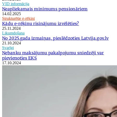
VID informācija
Neapliekamais minimums pensionāriem
14.02.2025
Strukturētie e-rēķini
Kādu e-rēķinu risinājumu izvēlēties?
25.11.2024
Likumdošana
No 2025.gada izmaiņas, pieslēdzoties Latvija.gov.lv
21.10.2024
Svarīgi
Nebanku maksājumu pakalpojumu sniedzēji var
pievienoties EKS
17.10.2024