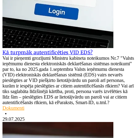
Kā turpmāk autentificēties VID EDS?
Vai ir pieņemti grozījumi Ministru kabineta noteikumos Nr.7 "Valsts
ieņēmumu dienesta elektroniskās deklarēšanas sistēmas noteikumi''
par to, ka no 2025.gada 1.septembra Valsts ieņēmumu dienesta
(VID) elektroniskās deklarēšanas sistēmā (EDS) vairs nevarēs
pieslēgties ar VID piešķirto lietotājvārdu un paroli arī personas,
kurām ir iespēja pieslēgties ar citiem autentificēšanās rīkiem? Vai arī
tiks saglabāta līdzšinējā kārtība, proti, persona varēs izvēlēties kā
līdz šim – pieslēgties EDS ar lietotājvārdu un paroli vai ar citiem
autentificēšanās rīkiem, kā eParaksts, Smart-ID, u.tml.?
Dokumenti
•
29.07.2025