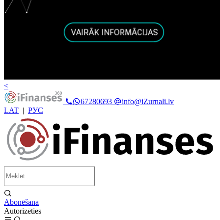
<
67280693
info@iZurnali.lv
LAT
|
РУС
Abonēšana
Autorizēties