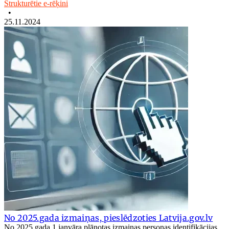
Strukturētie e-rēķini
•
25.11.2024
No 2025.gada izmaiņas, pieslēdzoties Latvija.gov.lv
No 2025.gada 1.janvāra plānotas izmaiņas personas identifikācijas