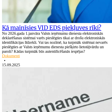
Kā mainīsies VID EDS piekļuves rīki?
No 2026.gada 1.janvāra Valsts ieņēmumu dienesta elektroniskās
deklarēšanas sistēmai varēs pieslēgties tikai ar drošu elektroniskās
identifikācijas līdzekli. Vai tas nozīmē, ka turpmāk sistēmai nevarēs
pieslēgties ar Valsts ieņēmumu dienesta piešķirto lietotājvārdu un
paroli? Kādas turpmāk būs autentificēšanās iespējas?
Dokumenti
•
15.09.2025