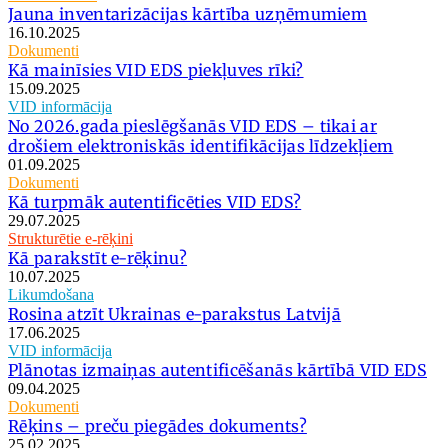
Jauna inventarizācijas kārtība uzņēmumiem
16.10.2025
Dokumenti
Kā mainīsies VID EDS piekļuves rīki?
15.09.2025
VID informācija
No 2026.gada pieslēgšanās VID EDS – tikai ar
drošiem elektroniskās identifikācijas līdzekļiem
01.09.2025
Dokumenti
Kā turpmāk autentificēties VID EDS?
29.07.2025
Strukturētie e-rēķini
Kā parakstīt e-rēķinu?
10.07.2025
Likumdošana
Rosina atzīt Ukrainas e-parakstus Latvijā
17.06.2025
VID informācija
Plānotas izmaiņas autentificēšanās kārtībā VID EDS
09.04.2025
Dokumenti
Rēķins – preču piegādes dokuments?
25.02.2025