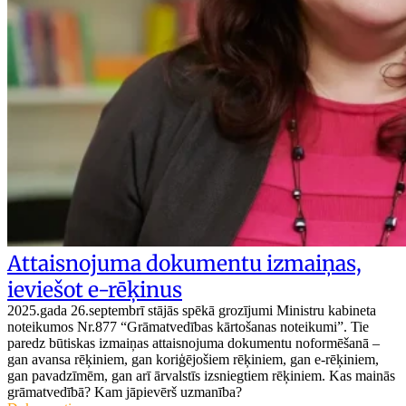
Attaisnojuma dokumentu izmaiņas,
ieviešot e-rēķinus
2025.gada 26.septembrī stājās spēkā grozījumi Ministru kabineta
noteikumos Nr.877 “Grāmatvedības kārtošanas noteikumi”. Tie
paredz būtiskas izmaiņas attaisnojuma dokumentu noformēšanā –
gan avansa rēķiniem, gan koriģējošiem rēķiniem, gan e-rēķiniem,
gan pavadzīmēm, gan arī ārvalstīs izsniegtiem rēķiniem. Kas mainās
grāmatvedībā? Kam jāpievērš uzmanība?