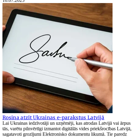
10.07.2025
Rosina atzīt Ukrainas e-parakstus Latvijā
Lai Ukrainas iedzīvotāji un uzņēmēji, kas atrodas Latvijā vai ārpus
tās, varētu pilnvērtīgi izmantot digitālās vides priekšrocības Latvijā,
sagatavoti grozījumi Elektronisko dokumentu likumā. Tie paredz