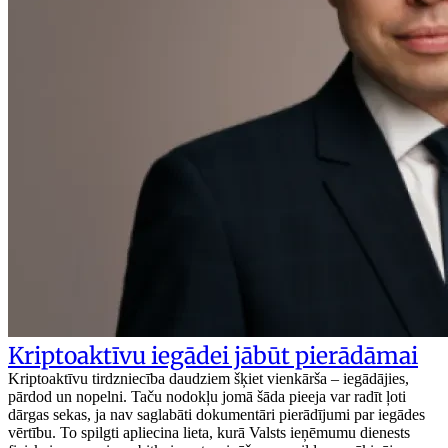
Kriptoaktīvu iegādei jābūt pierādāmai
Kriptoaktīvu tirdzniecība daudziem šķiet vienkārša – iegādājies,
pārdod un nopelni. Taču nodokļu jomā šāda pieeja var radīt ļoti
dārgas sekas, ja nav saglabāti dokumentāri pierādījumi par iegādes
vērtību. To spilgti apliecina lieta, kurā Valsts ieņēmumu dienests