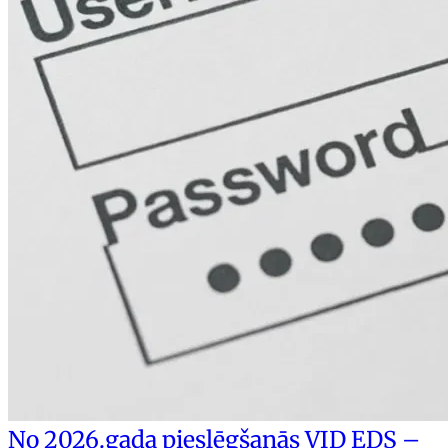
No 2026.gada pieslēgšanās VID EDS –