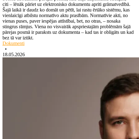
citi – lēnāk pāriet uz elektronisko dokumentu apriti grāmatvedībā.
Šajā laikā ir daudz ko domāt un pētīt, lai rastu ērtāko sistēmu, kas
vienlaicīgi atbilstu normatīvo aktu prasībām. Normatīvie akti, no
vienas puses, paver iespējas attīstībai, bet, no otras, – nosaka
stingrus rāmjus. Viena no visvairāk apspriestajām problēmām šajā
pārejas posmā ir paraksts uz dokumenta – kad tas ir obligāts un kad
bez tā var iztikt.
Dokumenti
•
18.05.2026