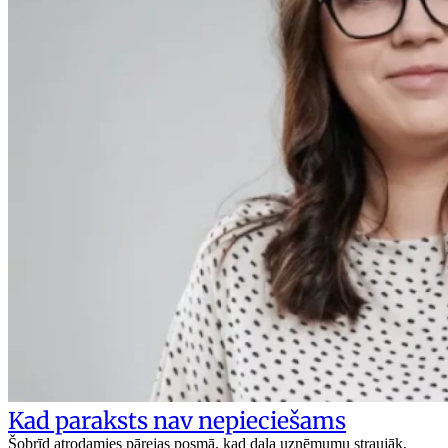
Kad paraksts nav nepieciešams
Šobrīd atrodamies pārejas posmā, kad daļa uzņēmumu straujāk,