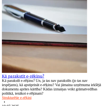
Kā parakstīt e-rēķinu?
Kā parakstīt e-rēķinu? Un, ja tas nav parakstīts (jo tas nav
iespējams), kā apstiprināt e-rēķinu? Vai jāmaina uzņēmuma iekšējā
dokumentu aprites kārtība? Kādas izmaiņas veikt grāmatvedības
politikā, ienākot e-rēķinam?
Strukturētie e-rēķini
•