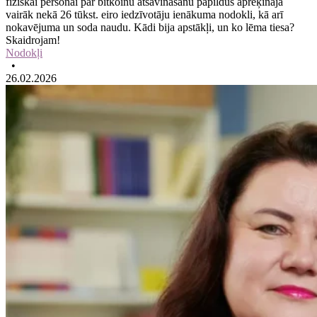
fiziskai personai par bitkoinu atsavināšanu papildus aprēķināja
vairāk nekā 26 tūkst. eiro iedzīvotāju ienākuma nodokli, kā arī
nokavējuma un soda naudu. Kādi bija apstākļi, un ko lēma tiesa?
Skaidrojam!
Nodokļi
•
26.02.2026