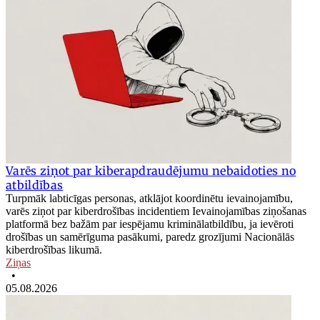
Varēs ziņot par kiberapdraudējumu nebaidoties no
atbildības
Turpmāk labticīgas personas, atklājot koordinētu ievainojamību,
varēs ziņot par kiberdrošības incidentiem Ievainojamības ziņošanas
platformā bez bažām par iespējamu kriminālatbildību, ja ievēroti
drošības un samērīguma pasākumi, paredz grozījumi Nacionālās
kiberdrošības likumā.
Ziņas
•
05.08.2026