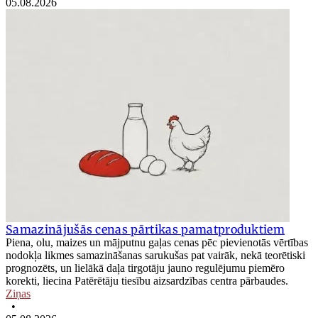
05.08.2026
Samazinājušās cenas pārtikas pamatproduktiem
Piena, olu, maizes un mājputnu gaļas cenas pēc pievienotās vērtības
nodokļa likmes samazināšanas sarukušas pat vairāk, nekā teorētiski
prognozēts, un lielākā daļa tirgotāju jauno regulējumu piemēro
korekti, liecina Patērētāju tiesību aizsardzības centra pārbaudes.
Ziņas
•