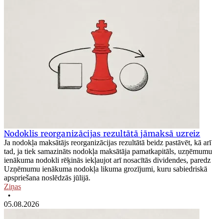
Nodoklis reorganizācijas rezultātā jāmaksā uzreiz
Ja nodokļa maksātājs reorganizācijas rezultātā beidz pastāvēt, kā arī
tad, ja tiek samazināts nodokļa maksātāja pamatkapitāls, uzņēmumu
ienākuma nodokli rēķinās iekļaujot arī nosacītās dividendes, paredz
Uzņēmumu ienākuma nodokļa likuma grozījumi, kuru sabiedriskā
apspriešana noslēdzās jūlijā.
Ziņas
•
05.08.2026