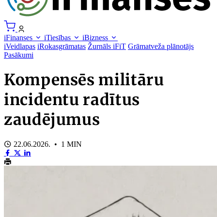
iFinanses
iTiesības
iBizness
iVeidlapas
iRokasgrāmatas
Žurnāls iFiT
Grāmatveža plānotājs
Pasākumi
Kompensēs militāru
incidentu radītus
zaudējumus
22.06.2026. • 1 MIN