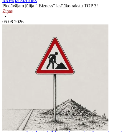
locekļa statuss
Piedāvājam jūlija “iBizness” lasītāko rakstu TOP 3!
Ziņas
•
05.08.2026