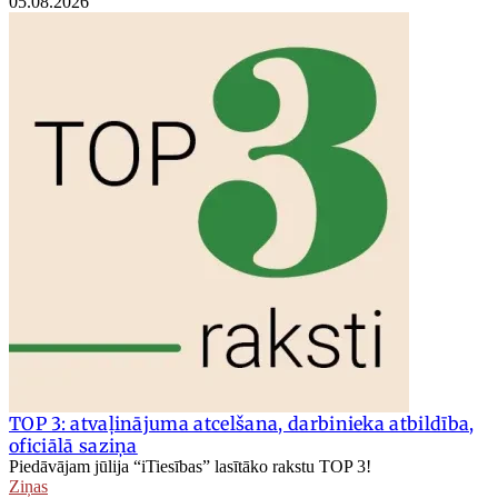
05.08.2026
TOP 3: atvaļinājuma atcelšana, darbinieka atbildība,
oficiālā saziņa
Piedāvājam jūlija “iTiesības” lasītāko rakstu TOP 3!
Ziņas