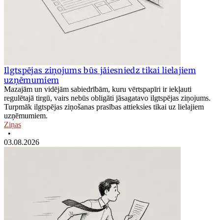
Ilgtspējas ziņojums būs jāiesniedz tikai lielajiem
uzņēmumiem
Mazajām un vidējām sabiedrībām, kuru vērtspapīri ir iekļauti
regulētajā tirgū, vairs nebūs obligāti jāsagatavo ilgtspējas ziņojums.
Turpmāk ilgtspējas ziņošanas prasības attieksies tikai uz lielajiem
uzņēmumiem.
Ziņas
•
03.08.2026