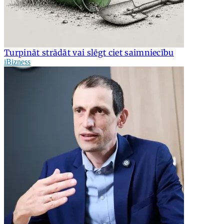
Turpināt strādāt vai slēgt ciet saimniecību
iBizness