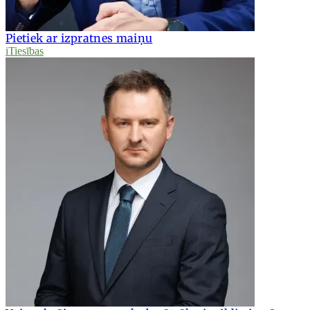
Pietiek ar izpratnes maiņu
iTiesības