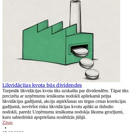
Likvidācijas kvota būs dividendes
Turpmāk likvidācijas kvota tiks uzskatīta par dividendēm. Tāpat tiks
precizēta ar uzņēmumu ienākuma nodokli apliekamā peļņa
likvidācijas gadījumā, akciju atpirkšanas un tirgus cenas korekcijas
gadījumā, novēršot risku likvidācijas kvotu aplikt ar dubulto
nodokli, paredz Uzņēmumu ienākuma nodokļa likuma grozījumi,
kuru sabiedriskā apspriešana noslēdzās jūlijā.
Ziņas
•