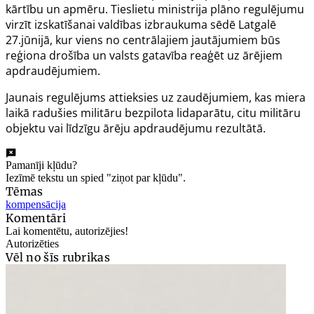
kārtību un apmēru. Tieslietu ministrija plāno regulējumu
virzīt izskatīšanai valdības izbraukuma sēdē Latgalē
27.jūnijā, kur viens no centrālajiem jautājumiem būs
reģiona drošība un valsts gatavība reaģēt uz ārējiem
apdraudējumiem.
Jaunais regulējums attieksies uz zaudējumiem, kas miera
laikā radušies militāru bezpilota lidaparātu, citu militāru
objektu vai līdzīgu ārēju apdraudējumu rezultātā.
Pamanīji kļūdu?
Iezīmē tekstu un spied "ziņot par kļūdu".
Tēmas
kompensācija
Komentāri
Lai komentētu, autorizējies!
Autorizēties
Vēl no šīs rubrikas