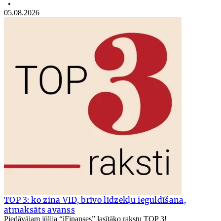
•
05.08.2026
TOP 3: ko zina VID, brīvo līdzekļu ieguldīšana,
atmaksāts avanss
Piedāvājam jūlija “iFinanses” lasītāko rakstu TOP 3!