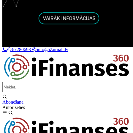
67280693
info@iZurnali.lv
Abonēšana
Autorizēties