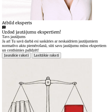
Atbild eksperts
Uzdod jautājumu ekspertiem!
Tavs jautājums
Ja arī Tu savā darbā esi saskāries ar neskaidriem jautājumiem
normatīvo aktu piemērošanā, sūti savu jautājumu mūsu ekspertiem
un centīsimies palīdzēt!
Jaunākie raksti
Lasītākie raksti