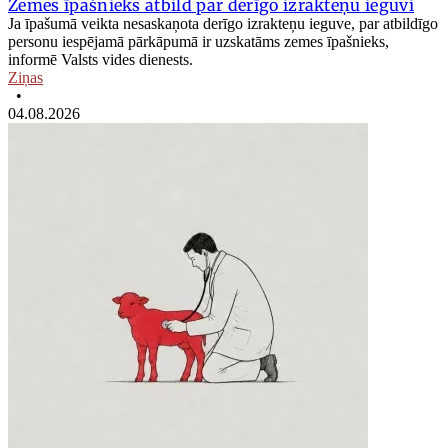
Zemes īpašnieks atbild par derīgo izrakteņu ieguvi
Ja īpašumā veikta nesaskaņota derīgo izrakteņu ieguve, par atbildīgo
personu iespējamā pārkāpumā ir uzskatāms zemes īpašnieks,
informē Valsts vides dienests.
Ziņas
•
04.08.2026