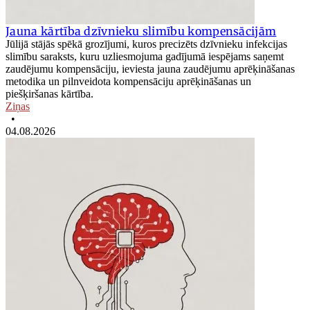
Jauna kārtība dzīvnieku slimību kompensācijām
Jūlijā stājās spēkā grozījumi, kuros precizēts dzīvnieku infekcijas
slimību saraksts, kuru uzliesmojuma gadījumā iespējams saņemt
zaudējumu kompensāciju, ieviesta jauna zaudējumu aprēķināšanas
metodika un pilnveidota kompensāciju aprēķināšanas un
piešķiršanas kārtība.
Ziņas
•
04.08.2026