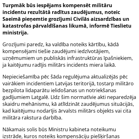
Turpmāk būs iespējams kompensēt militāru
incidentu rezultātā radītus zaudējumus, noteic
Saeimā pieņemtie grozījumi Civilās aizsardzības un
katastrofas pārvaldīšanas likumā, informē Tieslietu
ministrija.
Grozījumi paredz, ka valdība noteiks kārtību, kādā
kompensējami tiešie zaudējumi iedzīvotājiem,
uzņēmumiem un publiskās infrastruktūras īpašniekiem,
ja kaitējumu radījis militārs incidents miera laikā.
Nepieciešamība pēc šāda regulējuma aktualizējās pēc
vairākiem incidentiem Latvijas teritorijā, tostarp militāro
bezpilota lidaparātu ielidošanas un notriekšanas
gadījumiem Latgalē. Līdz šim normatīvie akti neparedzēja
skaidru mehānismu, kā atlīdzināt zaudējumus situācijās,
kad kaitējumu nodarījis ārvalsts militārs objekts vai cita
militāra rakstura darbība.
Nākamais solis būs Ministru kabineta noteikumu
izstrāde, kuros noteiks kompensāciju piešķiršanas