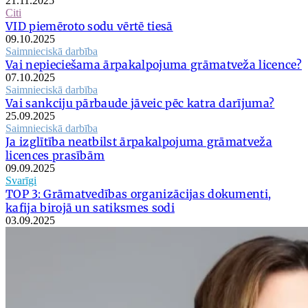
21.11.2025
Citi
VID piemēroto sodu vērtē tiesā
09.10.2025
Saimnieciskā darbība
Vai nepieciešama ārpakalpojuma grāmatveža licence?
07.10.2025
Saimnieciskā darbība
Vai sankciju pārbaude jāveic pēc katra darījuma?
25.09.2025
Saimnieciskā darbība
Ja izglītība neatbilst ārpakalpojuma grāmatveža
licences prasībām
09.09.2025
Svarīgi
TOP 3: Grāmatvedības organizācijas dokumenti,
kafija birojā un satiksmes sodi
03.09.2025