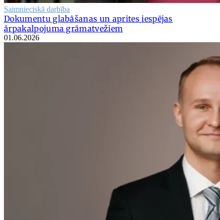
Saimnieciskā darbība
Dokumentu glabāšanas un aprites iespējas
ārpakalpojuma grāmatvežiem
01.06.2026