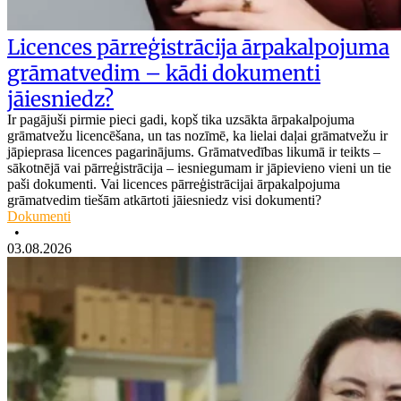
Licences pārreģistrācija ārpakalpojuma
grāmatvedim – kādi dokumenti
jāiesniedz?
Ir pagājuši pirmie pieci gadi, kopš tika uzsākta ārpakalpojuma
grāmatvežu licencēšana, un tas nozīmē, ka lielai daļai grāmatvežu ir
jāpieprasa licences pagarinājums. Grāmatvedības likumā ir teikts –
sākotnējā vai pārreģistrācija – iesniegumam ir jāpievieno vieni un tie
paši dokumenti. Vai licences pārreģistrācijai ārpakalpojuma
grāmatvedim tiešām atkārtoti jāiesniedz visi dokumenti?
Dokumenti
•
03.08.2026