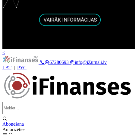
<
67280693
info@iZurnali.lv
LAT
|
РУС
Abonēšana
Autorizēties