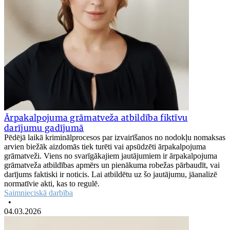
Ārpakalpojuma grāmatveža atbildība fiktīvu
darījumu gadījumā
Pēdējā laikā kriminālprocesos par izvairīšanos no nodokļu nomaksas
arvien biežāk aizdomās tiek turēti vai apsūdzēti ārpakalpojuma
grāmatveži. Viens no svarīgākajiem jautājumiem ir ārpakalpojuma
grāmatveža atbildības apmērs un pienākuma robežas pārbaudīt, vai
darījums faktiski ir noticis. Lai atbildētu uz šo jautājumu, jāanalizē
normatīvie akti, kas to regulē.
Saimnieciskā darbība
•
04.03.2026