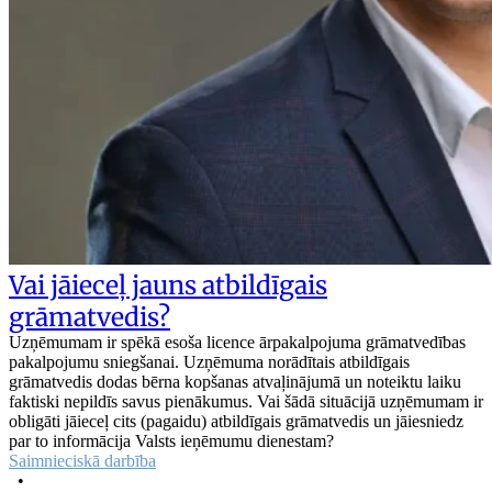
Vai jāieceļ jauns atbildīgais
grāmatvedis?
Uzņēmumam ir spēkā esoša licence ārpakalpojuma grāmatvedības
pakalpojumu sniegšanai. Uzņēmuma norādītais atbildīgais
grāmatvedis dodas bērna kopšanas atvaļinājumā un noteiktu laiku
faktiski nepildīs savus pienākumus. Vai šādā situācijā uzņēmumam ir
obligāti jāieceļ cits (pagaidu) atbildīgais grāmatvedis un jāiesniedz
par to informācija Valsts ieņēmumu dienestam?
Saimnieciskā darbība
•