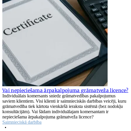
Vai nepieciešama ārpakalpojuma grāmatveža licence?
Individuālais komersants sniedz grāmatvedības pakalpojumus
saviem klientiem. Visi klienti ir saimnieciskās darbības veicēji, kuru
grāmatvedība tiek kārtota vienkāršā ieraksta sistēmā (bez nodokļu
konsultācijām). Vai šādam individuālajam komersantam ir
nepieciešama ārpakalpojuma grāmatveža licence?
Saimnieciskā darbība
•