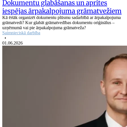
Dokumentu glabāšanas un aprites
iespējas ārpakalpojuma grāmatvežiem
Kā ērtāk organizēt dokumentu plūsmu sadarbībā ar ārpakalpojuma
grāmatvedi? Kur glabāt grāmatvedības dokumentu oriģinālus –
uzņēmumā vai pie ārpakalpojuma grāmatveža?
Saimnieciskā darbība
•
01.06.2026