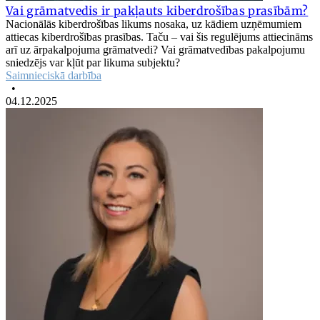
Vai grāmatvedis ir pakļauts kiberdrošības prasībām?
Nacionālās kiberdrošības likums nosaka, uz kādiem uzņēmumiem
attiecas kiberdrošības prasības. Taču – vai šis regulējums attiecināms
arī uz ārpakalpojuma grāmatvedi? Vai grāmatvedības pakalpojumu
sniedzējs var kļūt par likuma subjektu?
Saimnieciskā darbība
•
04.12.2025