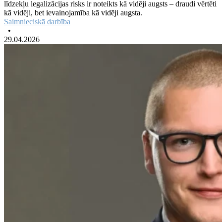
līdzekļu legalizācijas risks ir noteikts kā vidēji augsts – draudi vērtēti
kā vidēji, bet ievainojamība kā vidēji augsta.
Saimnieciskā darbība
•
29.04.2026