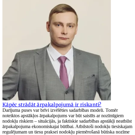
Kāpēc strādāt ārpakalpojumā ir riskanti?
Darījuma puses var brīvi izvēlēties sadarbības modeli. Tomēr
noteiktos apstākļos ārpakalpojums var būt saistīts ar nozīmīgiem
nodokļu riskiem – situācijās, ja faktiskie sadarbības apstākļi neatbilst
ārpakalpojuma ekonomiskajai būtībai. Atbilstoši nodokļu tiesiskajam
regulējumam un tiesu praksei nodokļu piemērošanā būtiska nozīme