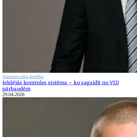
Saimnieciskā darbība
Iekšējās kontroles sistēma – ko sagaidīt no VID
pārbaudēm
29.04.2026