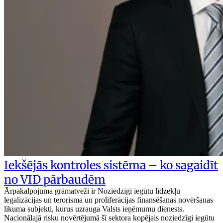
Iekšējās kontroles sistēma – ko sagaidīt
no VID pārbaudēm
Ārpakalpojuma grāmatveži ir Noziedzīgi iegūtu līdzekļu
legalizācijas un terorisma un proliferācijas finansēšanas novēršanas
likuma subjekti, kurus uzrauga Valsts ieņēmumu dienests.
Nacionālajā risku novērtējumā šī sektora kopējais noziedzīgi iegūtu