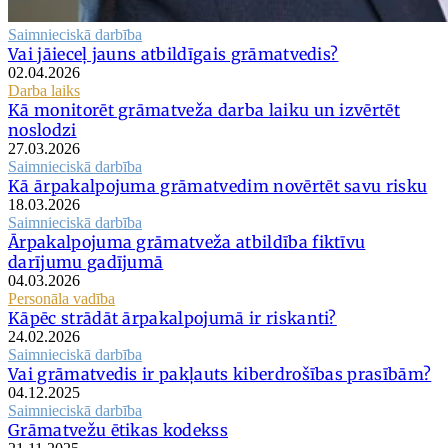
Saimnieciskā darbība
Vai jāieceļ jauns atbildīgais grāmatvedis?
02.04.2026
Darba laiks
Kā monitorēt grāmatveža darba laiku un izvērtēt
noslodzi
27.03.2026
Saimnieciskā darbība
Kā ārpakalpojuma grāmatvedim novērtēt savu risku
18.03.2026
Saimnieciskā darbība
Ārpakalpojuma grāmatveža atbildība fiktīvu
darījumu gadījumā
04.03.2026
Personāla vadība
Kāpēc strādāt ārpakalpojumā ir riskanti?
24.02.2026
Saimnieciskā darbība
Vai grāmatvedis ir pakļauts kiberdrošības prasībām?
04.12.2025
Saimnieciskā darbība
Grāmatvežu ētikas kodekss