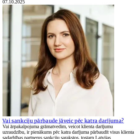
07.10.2025
Vai sankciju pārbaude jāveic pēc katra darījuma?
Vai ārpakalpojuma grāmatvedim, veicot klienta darījumu
uzraudzību, ir pienākums pēc katra darījuma pārbaudīt visus klienta
sadarbības partnerus sankciju sarakstos, tostarp Latvijas