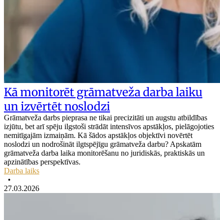
Kā monitorēt grāmatveža darba laiku
un izvērtēt noslodzi
Grāmatveža darbs pieprasa ne tikai precizitāti un augstu atbildības
izjūtu, bet arī spēju ilgstoši strādāt intensīvos apstākļos, pielāgojoties
nemitīgajām izmaiņām. Kā šādos apstākļos objektīvi novērtēt
noslodzi un nodrošināt ilgtspējīgu grāmatveža darbu? Apskatām
grāmatveža darba laika monitorēšanu no juridiskās, praktiskās un
apzinātības perspektīvas.
Darba laiks
•
27.03.2026