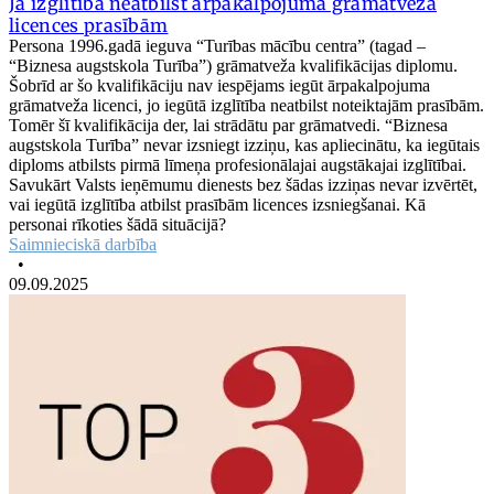
Ja izglītība neatbilst ārpakalpojuma grāmatveža
licences prasībām
Persona 1996.gadā ieguva “Turības mācību centra” (tagad –
“Biznesa augstskola Turība”) grāmatveža kvalifikācijas diplomu.
Šobrīd ar šo kvalifikāciju nav iespējams iegūt ārpakalpojuma
grāmatveža licenci, jo iegūtā izglītība neatbilst noteiktajām prasībām.
Tomēr šī kvalifikācija der, lai strādātu par grāmatvedi. “Biznesa
augstskola Turība” nevar izsniegt izziņu, kas apliecinātu, ka iegūtais
diploms atbilsts pirmā līmeņa profesionālajai augstākajai izglītībai.
Savukārt Valsts ieņēmumu dienests bez šādas izziņas nevar izvērtēt,
vai iegūtā izglītība atbilst prasībām licences izsniegšanai. Kā
personai rīkoties šādā situācijā?
Saimnieciskā darbība
•
09.09.2025