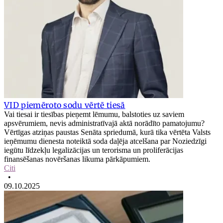
VID piemēroto sodu vērtē tiesā
Vai tiesai ir tiesības pieņemt lēmumu, balstoties uz saviem
apsvērumiem, nevis administratīvajā aktā norādīto pamatojumu?
Vērtīgas atziņas paustas Senāta spriedumā, kurā tika vērtēta Valsts
ieņēmumu dienesta noteiktā soda daļēja atcelšana par Noziedzīgi
iegūtu līdzekļu legalizācijas un terorisma un proliferācijas
finansēšanas novēršanas likuma pārkāpumiem.
Citi
•
09.10.2025