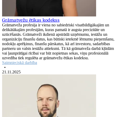
Grāmatvežu ētikas kodekss
Grāmatveža profesija ir viena no sabiedriski visatbildīgākajām un
delikātākajām profesijām, kuras pamatā ir augsta precizitāte un
uzticēšanās. Grāmatveži ikdienā apstrādā uzņēmumu, iestāžu un
organizāciju finanšu datus, kas būtiski ietekmē lēmumu pieņemšanu,
nodokļu aprēķinus, finanšu pārskatus, kā arī investoru, sadarbības
partneru un valsts iestāžu attieksmi. Tā kā grāmatveža darbā kļūdām
vai ļaunprātīgai rīcībai var būt nopietnas sekas, viņu profesionālā
uzvedība tiek regulēta ar grāmatvežu ētikas kodeksu.
Saimnieciskā darbība
•
21.11.2025