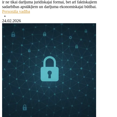
ir ne tikai darījuma juridiskajai formai, bet arī faktiskajiem
sadarbības apstākļiem un darījuma ekonomiskajai būtībai.
Personāla vadība
•
24.02.2026