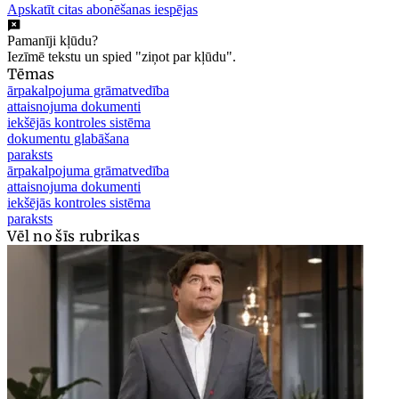
Apskatīt citas abonēšanas iespējas
Pamanīji kļūdu?
Iezīmē tekstu un spied "ziņot par kļūdu".
Tēmas
ārpakalpojuma grāmatvedība
attaisnojuma dokumenti
iekšējās kontroles sistēma
dokumentu glabāšana
paraksts
ārpakalpojuma grāmatvedība
attaisnojuma dokumenti
iekšējās kontroles sistēma
paraksts
Vēl no šīs rubrikas