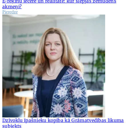
E-rēķinu iecere un realitāte: kur slēpjas zemūdens
akmeņi?
Pieredze
Dzīvokļu īpašnieku kopība kā Grāmatvedības likuma
subjekts