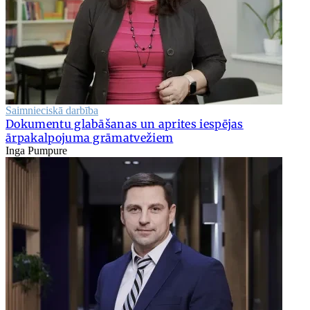
Saimnieciskā darbība
Dokumentu glabāšanas un aprites iespējas
ārpakalpojuma grāmatvežiem
Inga Pumpure