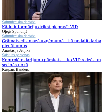
Saimnieciskā darbība
Kādu informāciju drīkst pieprasīt VID
Oļegs Spundiņš
Saimnieciskā darbība
Grāmatvedis mazā uzņēmumā - kā nodalīt darba
pienākumus
Anastasija Jeļņika
Saistītās personas
Kontrolēto darījumu pārskats – ko VID redzēs un
secinās no tā
Kaspars Banders