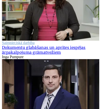
Saimnieciskā darbība
Dokumentu glabāšanas un aprites iespējas
ārpakalpojuma grāmatvežiem
Inga Pumpure