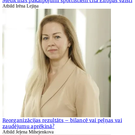
Medicīnas pakalpojumi sportistiem citā Eiropas valstī
Atbild Irēna Lejiņa
Reorganizācijas rezultāts – bilancē vai peļņas vai
zaudējumu aprēķinā?
Atbild Jeļena Mihejenkova