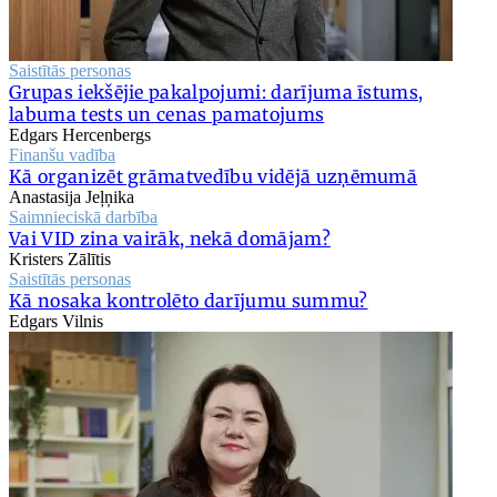
Saistītās personas
Grupas iekšējie pakalpojumi: darījuma īstums,
labuma tests un cenas pamatojums
Edgars Hercenbergs
Finanšu vadība
Kā organizēt grāmatvedību vidējā uzņēmumā
Anastasija Jeļņika
Saimnieciskā darbība
Vai VID zina vairāk, nekā domājam?
Kristers Zālītis
Saistītās personas
Kā nosaka kontrolēto darījumu summu?
Edgars Vilnis