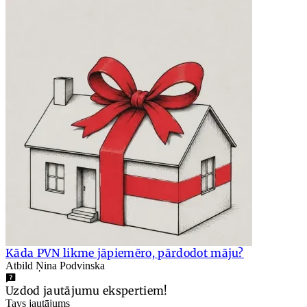
Kāda PVN likme jāpiemēro, pārdodot māju?
Atbild Ņina Podvinska
Uzdod jautājumu ekspertiem!
Tavs jautājums