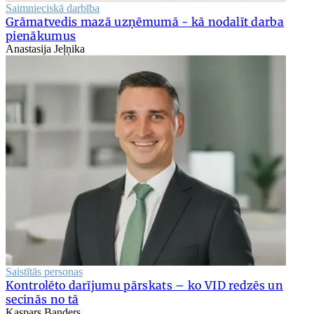
Saimnieciskā darbība
Grāmatvedis mazā uzņēmumā - kā nodalīt darba
pienākumus
Anastasija Jeļņika
Saistītās personas
Kontrolēto darījumu pārskats – ko VID redzēs un
secinās no tā
Kaspars Banders