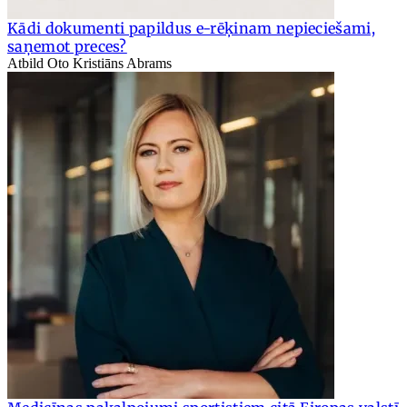
Kādi dokumenti papildus e-rēķinam nepieciešami,
saņemot preces?
Atbild Oto Kristiāns Abrams