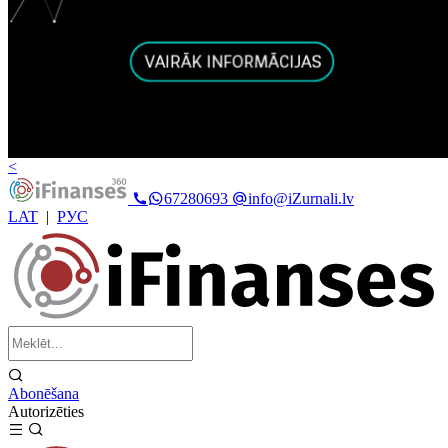
<
67280693
info@iZurnali.lv
LAT
|
РУС
Abonēšana
Autorizēties