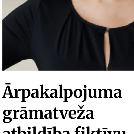
Ārpakalpojuma
grāmatveža
atbildība fiktīvu