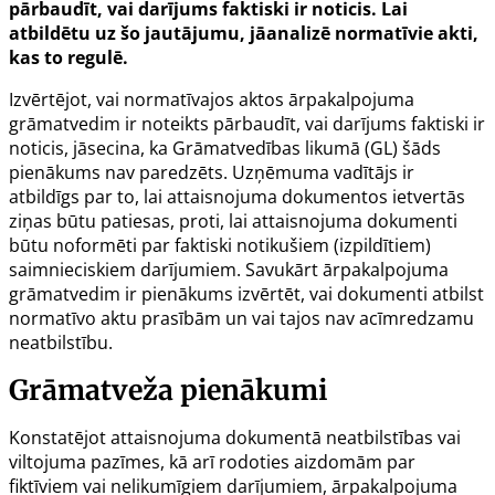
pārbaudīt, vai darījums faktiski ir noticis. Lai
atbildētu uz šo jautājumu, jāanalizē normatīvie akti,
kas to regulē.
Izvērtējot, vai normatīvajos aktos ārpakalpojuma
grāmatvedim ir noteikts pārbaudīt, vai darījums faktiski ir
noticis, jāsecina, ka
Grāmatvedības likumā
(GL) šāds
pienākums nav paredzēts. Uzņēmuma vadītājs ir
atbildīgs par to, lai attaisnojuma dokumentos ietvertās
ziņas būtu patiesas, proti, lai attaisnojuma dokumenti
būtu noformēti par faktiski notikušiem (izpildītiem)
saimnieciskiem darījumiem. Savukārt ārpakalpojuma
grāmatvedim ir pienākums izvērtēt, vai dokumenti atbilst
normatīvo aktu prasībām un vai tajos nav acīmredzamu
neatbilstību.
Grāmatveža pienākumi
Konstatējot attaisnojuma dokumentā neatbilstības vai
viltojuma pazīmes, kā arī rodoties aizdomām par
fiktīviem vai nelikumīgiem darījumiem, ārpakalpojuma