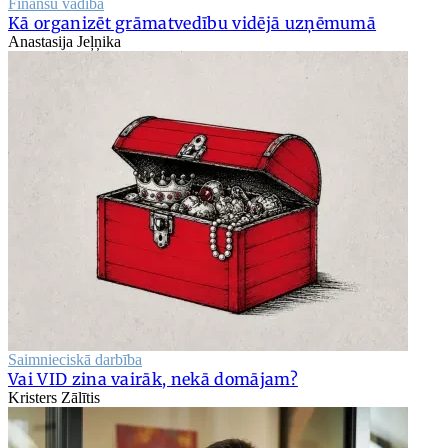
Finanšu vadība
Kā organizēt grāmatvedību vidējā uzņēmumā
Anastasija Jeļņika
Saimnieciskā darbība
Vai VID zina vairāk, nekā domājam?
Kristers Zālītis