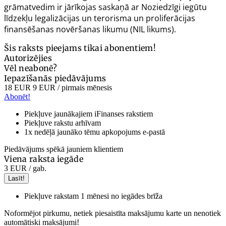
grāmatvedim ir jārīkojas saskaņā ar Noziedzīgi iegūtu
līdzekļu legalizācijas un terorisma un proliferācijas
finansēšanas novēršanas likumu (NIL likums).
Šis raksts pieejams tikai abonentiem!
Autorizējies
Vēl neabonē?
Iepazīšanās piedāvājums
18 EUR
9 EUR
/ pirmais mēnesis
Abonēt!
Piekļuve jaunākajiem iFinanses rakstiem
Piekļuve rakstu arhīvam
1x nedēļā jaunāko tēmu apkopojums e-pastā
Piedāvājums spēkā jauniem klientiem
Viena raksta iegāde
3 EUR
/ gab.
Lasīt!
Piekļuve rakstam 1 mēnesi no iegādes brīža
Noformējot pirkumu, netiek piesaistīta maksājumu karte un nenotiek
automātiski maksājumi!