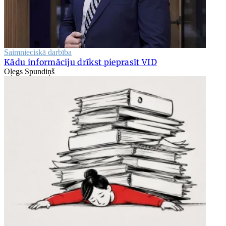
Saimnieciskā darbība
Kādu informāciju drīkst pieprasīt VID
Oļegs Spundiņš