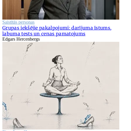
Saistītās personas
Grupas iekšējie pakalpojumi: darījuma īstums,
labuma tests un cenas pamatojums
Edgars Hercenbergs