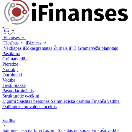
iFinanses
iTiesības
iBizness
iVeidlapas
iRokasgrāmatas
Žurnāls iFiT
Grāmatveža plānotājs
Pasākumi
Grāmatvedība
Pieredze
Nodokļi
Darbinieki
Vadība
Tiesu prakse
Pašnodarbinātais
Strukturētie e-rēķini
Līgumi
Saistītās personas
Saimnieciskā darbība
Finanšu vadība
Dalībnieks un valdes loceklis
Vadība
Saimnieciskā darbība
Līgumi
Saistītās personas
Finanšu vadība