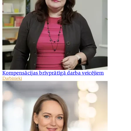
Kompensācijas brīvprātīgā darba veicējiem
Darbinieki