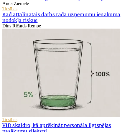
Anda Ziemele
Tiesības
Kad attālinātais darbs rada uzņēmumu ienākuma
nodokļa riskus
Dīns Ričards Rempe
Tiesības
VID skaidro, kā aprēķināt personāla ilgtspējas
pasākumu slieksni