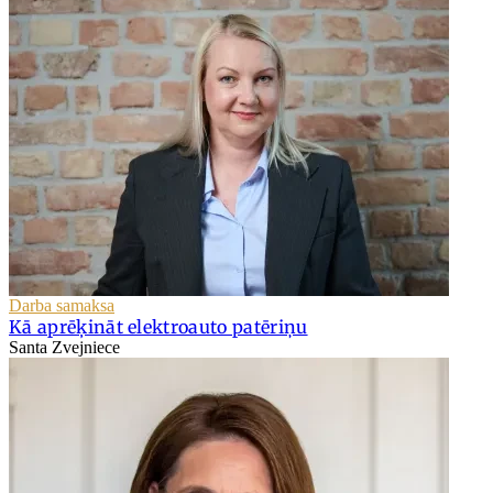
Darba samaksa
Kā aprēķināt elektroauto patēriņu
Santa Zvejniece