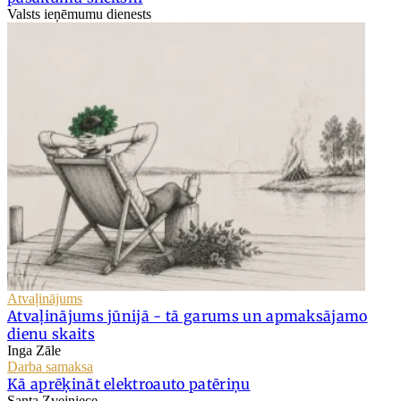
Valsts ieņēmumu dienests
Atvaļinājums
Atvaļinājums jūnijā - tā garums un apmaksājamo
dienu skaits
Inga Zāle
Darba samaksa
Kā aprēķināt elektroauto patēriņu
Santa Zvejniece