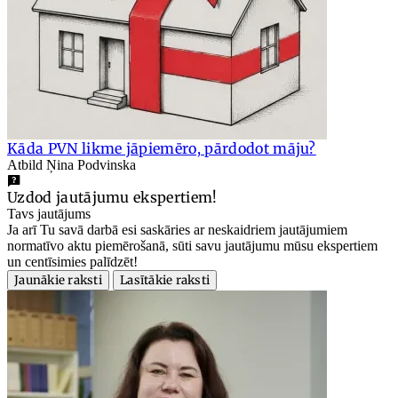
Kāda PVN likme jāpiemēro, pārdodot māju?
Atbild Ņina Podvinska
Uzdod jautājumu ekspertiem!
Tavs jautājums
Ja arī Tu savā darbā esi saskāries ar neskaidriem jautājumiem
normatīvo aktu piemērošanā, sūti savu jautājumu mūsu ekspertiem
un centīsimies palīdzēt!
Jaunākie raksti
Lasītākie raksti