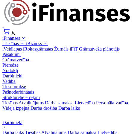
iFinanses
iTiesības
iBizness
iVeidlapas
iRokasgrāmatas
Žurnāls iFiT
Grāmatveža plānotājs
Pasākumi
Grāmatvedība
Pieredze
Nodokļi
Darbinieki
Vadība
Tiesu prakse
Pašnodarbinātais
Strukturētie e-rēķini
Tiesības
Atvaļinājums
Darba samaksa
Lietvedība
Personāla vadība
Vidējā izpeļņa
Darba drošība
Darba laiks
Darbinieki
Darba laiks
Tiesības
Atvaļinājums
Darba samaksa
Lietvedība