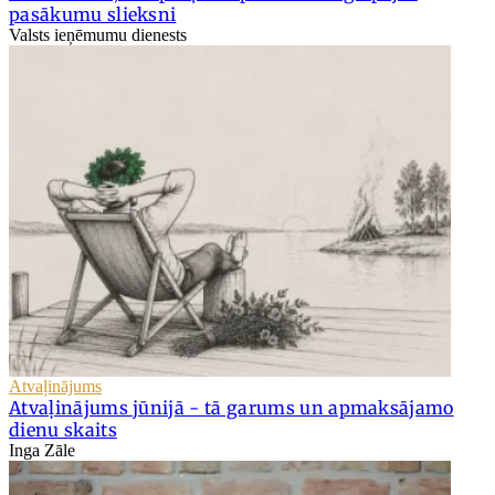
pasākumu slieksni
Valsts ieņēmumu dienests
Atvaļinājums
Atvaļinājums jūnijā - tā garums un apmaksājamo
dienu skaits
Inga Zāle