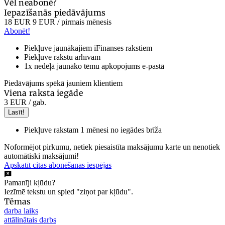
Vēl neabonē?
Iepazīšanās piedāvājums
18 EUR
9 EUR
/ pirmais mēnesis
Abonēt!
Piekļuve jaunākajiem iFinanses rakstiem
Piekļuve rakstu arhīvam
1x nedēļā jaunāko tēmu apkopojums e-pastā
Piedāvājums spēkā jauniem klientiem
Viena raksta iegāde
3 EUR
/ gab.
Lasīt!
Piekļuve rakstam 1 mēnesi no iegādes brīža
Noformējot pirkumu, netiek piesaistīta maksājumu karte un nenotiek
automātiski maksājumi!
Apskatīt citas abonēšanas iespējas
Pamanīji kļūdu?
Iezīmē tekstu un spied "ziņot par kļūdu".
Tēmas
darba laiks
attālinātais darbs