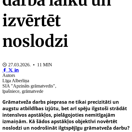
izvērtēt
noslodzi
27.03.2026. • 11 MIN
Autors
Līga Alberliņa
SIA "Apzināts grāmatvedis",
īpašniece, grāmatvede
Grāmatveža darbs pieprasa ne tikai precizitāti un
augstu atbildības izjūtu, bet arī spēju ilgstoši strādāt
intensīvos apstākļos, pielāgojoties nemitīgajām
izmaiņām. Kā šādos apstākļos objektīvi novērtēt
noslodzi un nodrošināt ilgtspējīgu grāmatveža darbu?