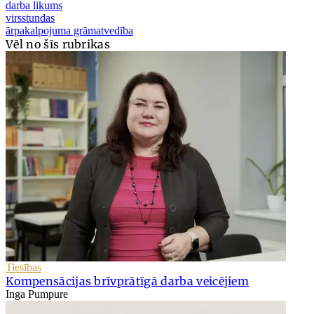
darba likums
virsstundas
ārpakalpojuma grāmatvedība
Vēl no šīs rubrikas
Tiesības
Kompensācijas brīvprātīgā darba veicējiem
Inga Pumpure