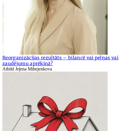
Reorganizācijas rezultāts – bilancē vai peļņas vai
zaudējumu aprēķinā?
Atbild Jeļena Mihejenkova