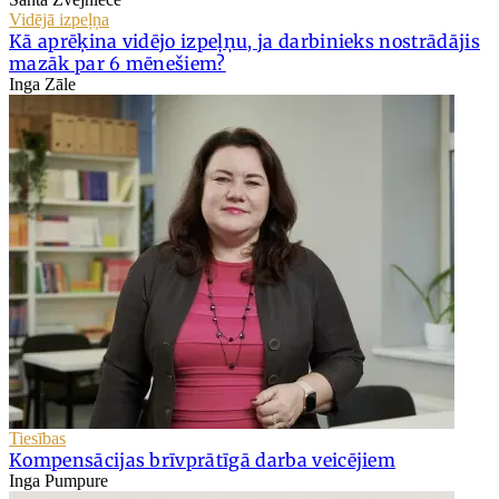
Vidējā izpeļņa
Kā aprēķina vidējo izpeļņu, ja darbinieks nostrādājis
mazāk par 6 mēnešiem?
Inga Zāle
Tiesības
Kompensācijas brīvprātīgā darba veicējiem
Inga Pumpure