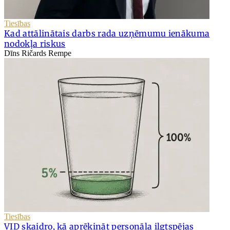
Tiesības
Kad attālinātais darbs rada uzņēmumu ienākuma
nodokļa riskus
Dīns Ričards Rempe
Tiesības
VID skaidro, kā aprēķināt personāla ilgtspējas