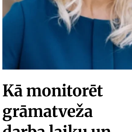
Kā monitorēt
grāmatveža
darba laiku un