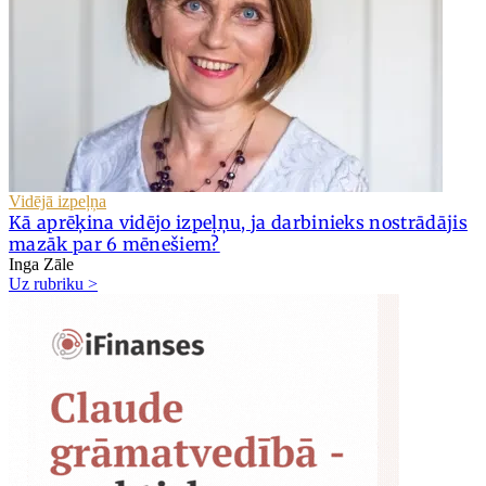
Vidējā izpeļņa
Kā aprēķina vidējo izpeļņu, ja darbinieks nostrādājis
mazāk par 6 mēnešiem?
Inga Zāle
Uz rubriku >