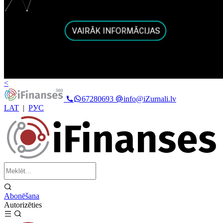
<
67280693
info@iZurnali.lv
LAT
|
РУС
Abonēšana
Autorizēties