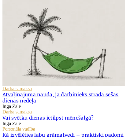
Darba samaksa
Atvaļinājuma nauda, ja darbinieks strādā sešas
dienas nedēļā
Inga Zāle
Darba samaksa
Vai svētku dienas ietilpst mēnešalgā?
Inga Zāle
Personāla vadība
Kā izvēlēties labu grāmatvedi – praktiski padomi