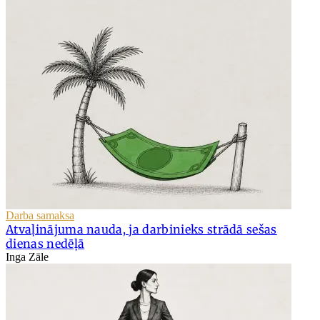
Darba samaksa
Atvaļinājuma nauda, ja darbinieks strādā sešas
dienas nedēļā
Inga Zāle