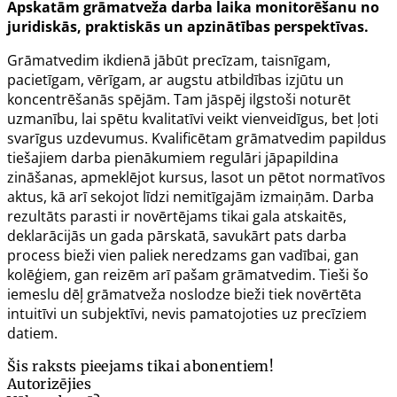
Apskatām grāmatveža darba laika monitorēšanu no
juridiskās, praktiskās un apzinātības perspektīvas.
Grāmatvedim ikdienā jābūt precīzam, taisnīgam,
pacietīgam, vērīgam, ar augstu atbildības izjūtu un
koncentrēšanās spējām. Tam jāspēj ilgstoši noturēt
uzmanību, lai spētu kvalitatīvi veikt vienveidīgus, bet ļoti
svarīgus uzdevumus. Kvalificētam grāmatvedim papildus
tiešajiem darba pienākumiem regulāri jāpapildina
zināšanas, apmeklējot kursus, lasot un pētot normatīvos
aktus, kā arī sekojot līdzi nemitīgajām izmaiņām. Darba
rezultāts parasti ir novērtējams tikai gala atskaitēs,
deklarācijās un gada pārskatā, savukārt pats darba
process bieži vien paliek neredzams gan vadībai, gan
kolēģiem, gan reizēm arī pašam grāmatvedim. Tieši šo
iemeslu dēļ grāmatveža noslodze bieži tiek novērtēta
intuitīvi un subjektīvi, nevis pamatojoties uz precīziem
datiem.
Šis raksts pieejams tikai abonentiem!
Autorizējies