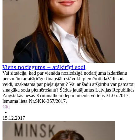
Viens noziegums – atšķirīgi sodi
Vai situācija, kad par vienāda noziedzīgā nodarījuma izdarīšanu
personām ar atšķirīgu finansiālo stāvokli piemēroti dažādi soda
veidi, uzskatāma par pieļaujamu? Vai ar šādu atšķirību var pamatot
smagāka soda piemērošanu? Šādus jautājumus Latvijas Republikas
Augstākās tiesas Krimināllietu departaments vērtējis 31.05.2017.
lēmumā lietā Nr.SKK-357/2017.
Citi
•
15.12.2017