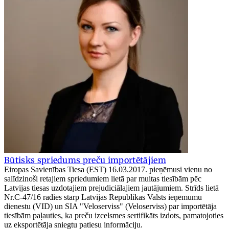
Būtisks spriedums preču importētājiem
Eiropas Savienības Tiesa (EST) 16.03.2017. pieņēmusi vienu no
salīdzinoši retajiem spriedumiem lietā par muitas tiesībām pēc
Latvijas tiesas uzdotajiem prejudiciālajiem jautājumiem. Strīds lietā
Nr.C‑47/16 radies starp Latvijas Republikas Valsts ieņēmumu
dienestu (VID) un SIA "Veloserviss" (Veloserviss) par importētāja
tiesībām paļauties, ka preču izcelsmes sertifikāts izdots, pamatojoties
uz eksportētāja sniegtu patiesu informāciju.