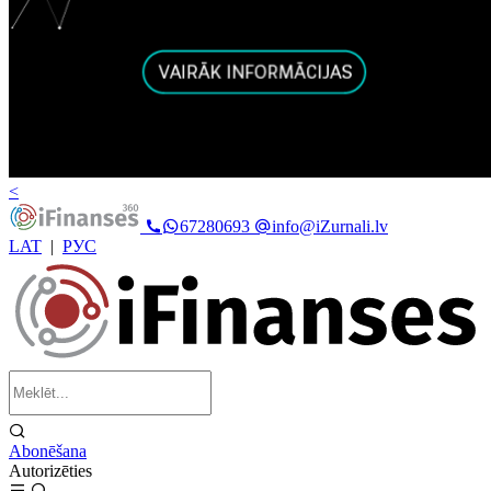
<
67280693
info@iZurnali.lv
LAT
|
РУС
Abonēšana
Autorizēties