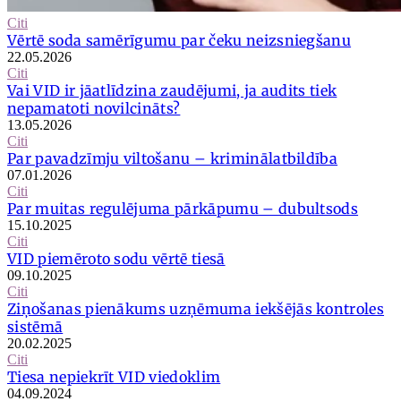
Citi
Vērtē soda samērīgumu par čeku neizsniegšanu
22.05.2026
Citi
Vai VID ir jāatlīdzina zaudējumi, ja audits tiek
nepamatoti novilcināts?
13.05.2026
Citi
Par pavadzīmju viltošanu – kriminālatbildība
07.01.2026
Citi
Par muitas regulējuma pārkāpumu – dubultsods
15.10.2025
Citi
VID piemēroto sodu vērtē tiesā
09.10.2025
Citi
Ziņošanas pienākums uzņēmuma iekšējās kontroles
sistēmā
20.02.2025
Citi
Tiesa nepiekrīt VID viedoklim
04.09.2024