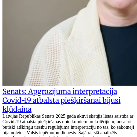
Senāts: Apgrozījuma interpretācija
Covid-19 atbalsta piešķiršanai bijusi
kļūdaina
Latvijas Republikas Senāts 2025.gadā aktīvi skatījis lietas saistībā ar
Covid-19 atbalsta piešķiršanas noteikumiem un kritērijiem, nosakot
būtiski atšķirīgu tiesību regulējuma interpretāciju no tās, ko sākotnēji
bija noteicis Valsts ieņēmumu dienests. Šajā rakstā analizēts