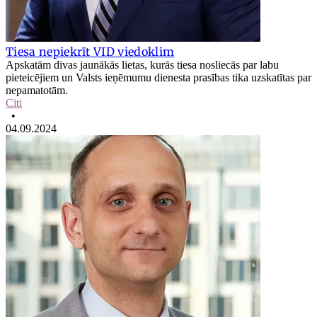
Tiesa nepiekrīt VID viedoklim
Apskatām divas jaunākās lietas, kurās tiesa nosliecās par labu
pieteicējiem un Valsts ieņēmumu dienesta prasības tika uzskatītas par
nepamatotām.
Citi
•
04.09.2024