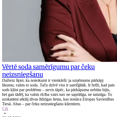
Vērtē soda samērīgumu par čeku
neizsniegšanu
Dažreiz šķiet, ka noteikumi ir vienkārši: ja uzņēmums pārkāpj
likumu, valsts to soda. Taču dzīvē viss ir sarežģītāk. Ir brīži, kad pats
sods kļūst par problēmu – nevis tāpēc, ka pārkāpuma nebūtu bijis,
bet gan tādēļ, ka valsts rīcība vairs nav ne saprātīga, ne taisnīga. To
uzskatāmi atklāj divas līdzīgas lietas, kas nonāca Eiropas Savienības
Tiesā. Abas – par čeku neizsniegšanu klientiem.
Citi
•