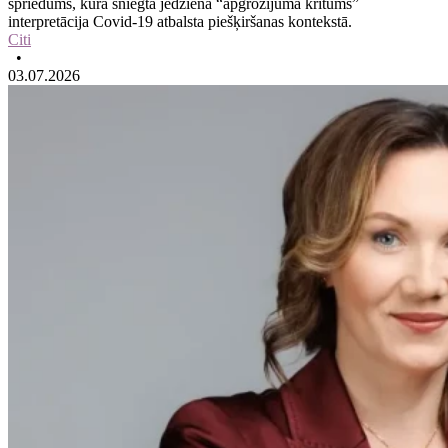
spriedums, kurā sniegta jēdziena “apgrozījuma kritums”
interpretācija Covid-19 atbalsta piešķiršanas kontekstā.
Citi
•
03.07.2026