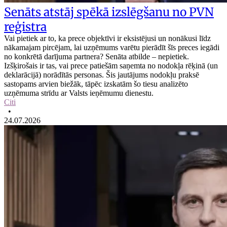
Senāts atstāj spēkā izslēgšanu no PVN
reģistra
Vai pietiek ar to, ka prece objektīvi ir eksistējusi un nonākusi līdz
nākamajam pircējam, lai uzņēmums varētu pierādīt šīs preces iegādi
no konkrētā darījuma partnera? Senāta atbilde – nepietiek.
Izšķirošais ir tas, vai prece patiešām saņemta no nodokļa rēķinā (un
deklarācijā) norādītās personas. Šis jautājums nodokļu praksē
sastopams arvien biežāk, tāpēc izskatām šo tiesu analizēto
uzņēmuma strīdu ar Valsts ieņēmumu dienestu.
Citi
•
24.07.2026