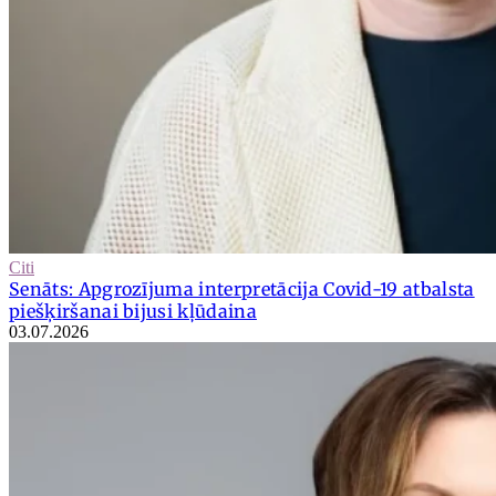
Citi
Senāts: Apgrozījuma interpretācija Covid-19 atbalsta
piešķiršanai bijusi kļūdaina
03.07.2026