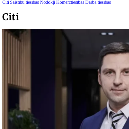
Citi
Saistību tiesības
Nodokļi
Komerctiesības
Darba tiesības
Citi