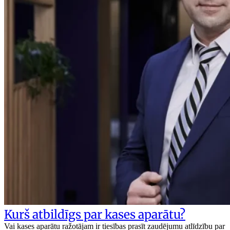
Kurš atbildīgs par kases aparātu?
Vai kases aparātu ražotājam ir tiesības prasīt zaudējumu atlīdzību par