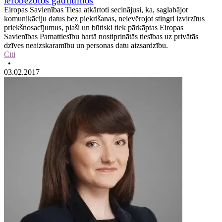
ierobežotos gadījumos
Eiropas Savienības Tiesa atkārtoti secinājusi, ka, saglabājot
komunikāciju datus bez piekrišanas, neievērojot stingri izvirzītus
priekšnosacījumus, plaši un būtiski tiek pārkāptas Eiropas
Savienības Pamattiesību hartā nostiprinātās tiesības uz privātās
dzīves neaizskaramību un personas datu aizsardzību.
Citi
•
03.02.2017