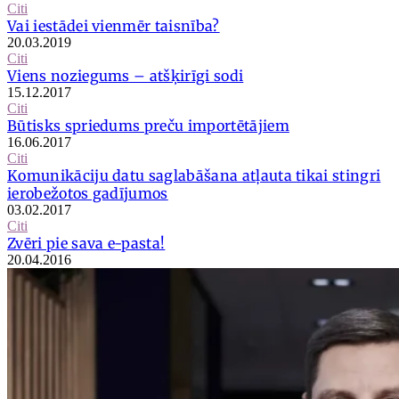
Citi
Vai iestādei vienmēr taisnība?
20.03.2019
Citi
Viens noziegums – atšķirīgi sodi
15.12.2017
Citi
Būtisks spriedums preču importētājiem
16.06.2017
Citi
Komunikāciju datu saglabāšana atļauta tikai stingri
ierobežotos gadījumos
03.02.2017
Citi
Zvēri pie sava e-pasta!
20.04.2016