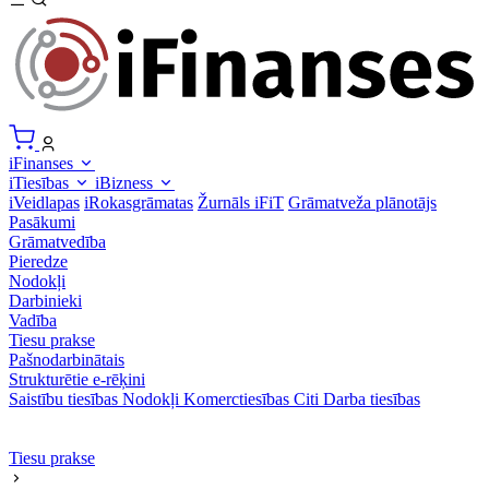
iFinanses
iTiesības
iBizness
iVeidlapas
iRokasgrāmatas
Žurnāls iFiT
Grāmatveža plānotājs
Pasākumi
Grāmatvedība
Pieredze
Nodokļi
Darbinieki
Vadība
Tiesu prakse
Pašnodarbinātais
Strukturētie e-rēķini
Saistību tiesības
Nodokļi
Komerctiesības
Citi
Darba tiesības
Tiesu prakse