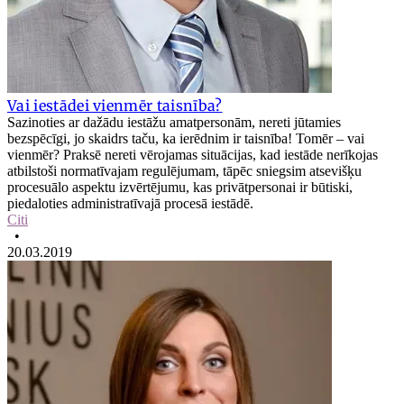
Vai iestādei vienmēr taisnība?
Sazinoties ar dažādu iestāžu amatpersonām, nereti jūtamies
bezspēcīgi, jo skaidrs taču, ka ierēdnim ir taisnība! Tomēr – vai
vienmēr? Praksē nereti vērojamas situācijas, kad iestāde nerīkojas
atbilstoši normatīvajam regulējumam, tāpēc sniegsim atsevišķu
procesuālo aspektu izvērtējumu, kas privātpersonai ir būtiski,
piedaloties administratīvajā procesā iestādē.
Citi
•
20.03.2019