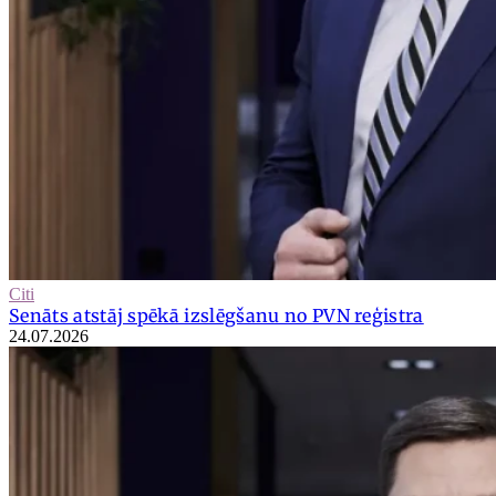
Citi
Senāts atstāj spēkā izslēgšanu no PVN reģistra
24.07.2026