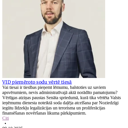
VID piemēroto sodu vērtē tiesā
Vai tiesai ir tiesības pieņemt lēmumu, balstoties uz saviem
apsvērumiem, nevis administratīvajā aktā norādīto pamatojumu?
Vērtīgas atziņas paustas Senāta spriedumā, kurā tika vērtēta Valsts
ieņēmumu dienesta noteiktā soda daļēja atcelšana par Noziedzīgi
iegūtu līdzekļu legalizācijas un terorisma un proliferācijas
finansēšanas novēršanas likuma pārkāpumiem.
Citi
•