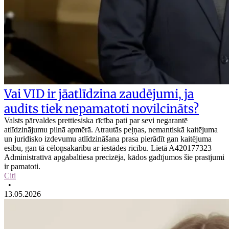
Vai VID ir jāatlīdzina zaudējumi, ja
audits tiek nepamatoti novilcināts?
Valsts pārvaldes prettiesiska rīcība pati par sevi negarantē
atlīdzinājumu pilnā apmērā. Atrautās peļņas, nemantiskā kaitējuma
un juridisko izdevumu atlīdzināšana prasa pierādīt gan kaitējuma
esību, gan tā cēloņsakarību ar iestādes rīcību. Lietā A420177323
Administratīvā apgabaltiesa precizēja, kādos gadījumos šie prasījumi
ir pamatoti.
Citi
•
13.05.2026