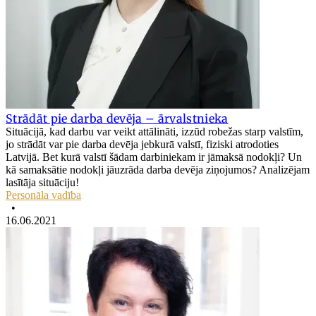
Strādāt pie darba devēja – ārvalstnieka
Situācijā, kad darbu var veikt attālināti, izzūd robežas starp valstīm,
jo strādāt var pie darba devēja jebkurā valstī, fiziski atrodoties
Latvijā. Bet kurā valstī šādam darbiniekam ir jāmaksā nodokļi? Un
kā samaksātie nodokļi jāuzrāda darba devēja ziņojumos? Analizējam
lasītāja situāciju!
Personāla vadība
•
16.06.2021