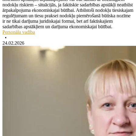
nodokļu riskiem – situācijās, ja faktiskie sadarbības apstākļi neatbilst
ārpakalpojuma ekonomiskajai būtībai. Atbilstoši nodokļu tiesiskajam
regulējumam un tiesu praksei nodokļu piemērošanā būtiska nozīme
ir ne tikai darījuma juridiskajai formai, bet arī faktiskajiem
sadarbības apstākļiem un darījuma ekonomiskajai būtībai.
Personāla vadība
•
24.02.2026