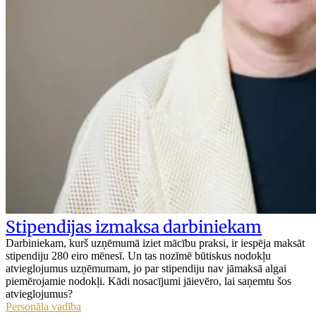
Stipendijas izmaksa darbiniekam
Darbiniekam, kurš uzņēmumā iziet mācību praksi, ir iespēja maksāt
stipendiju 280 eiro mēnesī. Un tas nozīmē būtiskus nodokļu
atvieglojumus uzņēmumam, jo par stipendiju nav jāmaksā algai
piemērojamie nodokļi. Kādi nosacījumi jāievēro, lai saņemtu šos
atvieglojumus?
Personāla vadība