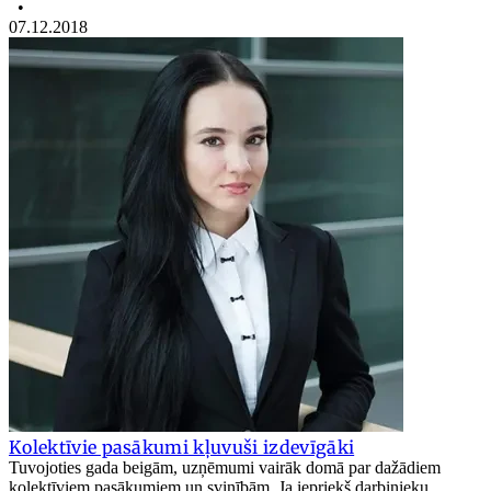
•
07.12.2018
Kolektīvie pasākumi kļuvuši izdevīgāki
Tuvojoties gada beigām, uzņēmumi vairāk domā par dažādiem
kolektīviem pasākumiem un svinībām. Ja iepriekš darbinieku