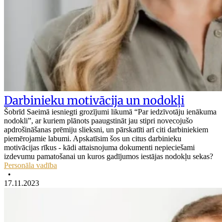
Darbinieku motivācija un nodokļi
Šobrīd Saeimā iesniegti grozījumi likumā “Par iedzīvotāju ienākuma
nodokli”, ar kuriem plānots paaugstināt jau stipri novecojušo
apdrošināšanas prēmiju slieksni, un pārskatīti arī citi darbiniekiem
piemērojamie labumi. Apskatīsim šos un citus darbinieku
motivācijas rīkus - kādi attaisnojuma dokumenti nepieciešami
izdevumu pamatošanai un kuros gadījumos iestājas nodokļu sekas?
Personāla vadība
•
17.11.2023