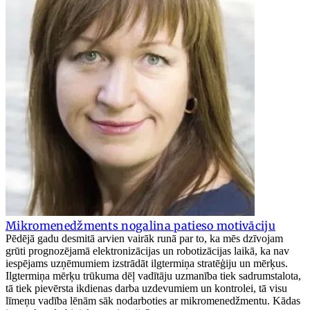
Mikromenedžments nogalina patieso motivāciju
Pēdējā gadu desmitā arvien vairāk runā par to, ka mēs dzīvojam
grūti prognozējamā elektronizācijas un robotizācijas laikā, ka nav
iespējams uzņēmumiem izstrādāt ilgtermiņa stratēģiju un mērķus.
Ilgtermiņa mērķu trūkuma dēļ vadītāju uzmanība tiek sadrumstalota,
tā tiek pievērsta ikdienas darba uzdevumiem un kontrolei, tā visu
līmeņu vadība lēnām sāk nodarboties ar mikromenedžmentu. Kādas