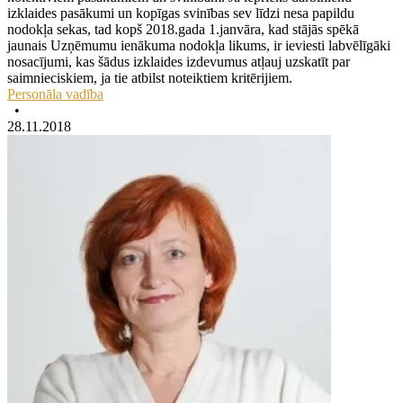
izklaides pasākumi un kopīgas svinības sev līdzi nesa papildu
nodokļa sekas, tad kopš 2018.gada 1.janvāra, kad stājās spēkā
jaunais Uzņēmumu ienākuma nodokļa likums, ir ieviesti labvēlīgāki
nosacījumi, kas šādus izklaides izdevumus atļauj uzskatīt par
saimnieciskiem, ja tie atbilst noteiktiem kritērijiem.
Personāla vadība
•
28.11.2018