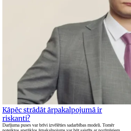
Kāpēc strādāt ārpakalpojumā ir
riskanti?
Darījuma puses var brīvi izvēlēties sadarbības modeli. Tomēr
noteiktos apstākļos ārpakalpojums var būt saistīts ar nozīmīgiem