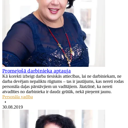
Promejošā darbinieka aptauja
Kā korekti izbeigt darba tiesiskās attiecības, lai ne darbiniekam, ne
darba devējam nepaliktu rūgtums – tas ir jautājums, kas nereti rodas
personāla daļas pārstāvjiem un vadītājiem. Jāatzīmē, ka nereti
atvadīties no darbinieka ir daudz grūtāk, nekā pieņemt jaunu.
Personāla vadība
•
30.08.2019