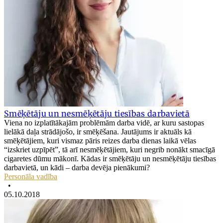
Smēķētāju un nesmēķētāju tiesības darbavietā
Viena no izplatītākajām problēmām darba vidē, ar kuru sastopas
lielākā daļa strādājošo, ir smēķēšana. Jautājums ir aktuāls kā
smēķētājiem, kuri vismaz pāris reizes darba dienas laikā vēlas
“izskriet uzpīpēt”, tā arī nesmēķētājiem, kuri negrib nonākt smacīgā
cigaretes dūmu mākonī. Kādas ir smēķētāju un nesmēķētāju tiesības
darbavietā, un kādi – darba devēja pienākumi?
Personāla vadība
•
05.10.2018