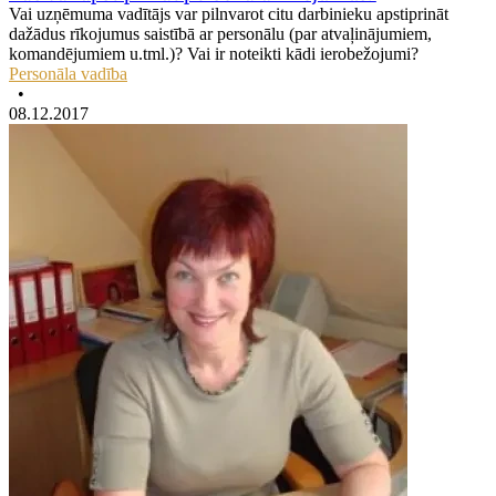
Vai uzņēmuma vadītājs var pilnvarot citu darbinieku apstiprināt
dažādus rīkojumus saistībā ar personālu (par atvaļinājumiem,
komandējumiem u.tml.)? Vai ir noteikti kādi ierobežojumi?
Personāla vadība
•
08.12.2017