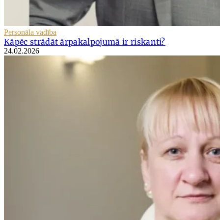
Personāla vadība
Kāpēc strādāt ārpakalpojumā ir riskanti?
24.02.2026