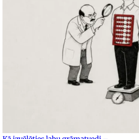
Kā izvēlēties labu grāmatvedi –