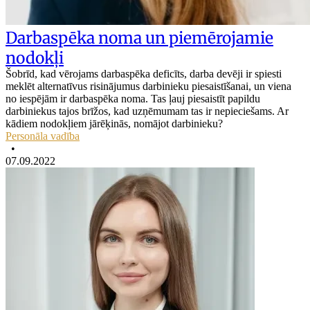
Darbaspēka noma un piemērojamie
nodokļi
Šobrīd, kad vērojams darbaspēka deficīts, darba devēji ir spiesti
meklēt alternatīvus risinājumus darbinieku piesaistīšanai, un viena
no iespējām ir darbaspēka noma. Tas ļauj piesaistīt papildu
darbiniekus tajos brīžos, kad uzņēmumam tas ir nepieciešams. Ar
kādiem nodokļiem jārēķinās, nomājot darbinieku?
Personāla vadība
•
07.09.2022