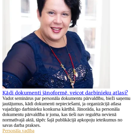
Kādi dokumenti jānoformē, veicot darbinieku atlasi?
Vadot seminārus par personāla dokumentu pārvaldību, bieži saņemu
jautājumus, kādi dokumenti nepieciešami, ja organizācijā atlasa
vajadzīgo darbinieku konkursa kārtībā. Jānorāda, ka personāla
dokumentu pārvaldība ir joma, kas tieši nav regulēta nevienā
normatīvajā aktā, tāpēc šajā publikācijā apkopoju ieteikumus no
savas darba prakses.
Personāla vadība