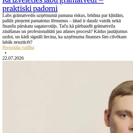
praktiski padomi
Labs grāmatvedis uzņēmumā pamana riskus, brīdina par kļūdām,
palīdz pieņemt pamatotus lēmumus – tātad ir daudz vairāk nekā
finanšu pārskatu sagatavotājs. Taču kā pārbaudīt grāmatveža
zināšanas un profesionalitāti jau atlases procesā? Kādus jautājumus
uzdot, un kādi signāli liecina, ka uzņēmuma finanses šim cilvēkam
labāk neuzticēt?
Personāla vadība
•
22.07.2026