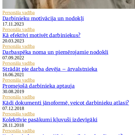
Personāla vadība
Darbinieku motivācija un nodokļi
17.11.2023
Personāla vadība
Kā efektīvi motivēt darbiniekus?
20.03.2023
Personāla vadība
Darbaspēka noma un piemērojamie nodokļi
07.09.2022
Personāla vadība
Strādāt pie darba devēja – ārvalstnieka
16.06.2021
Personāla vadība
Promejošā darbinieka aptauja
30.08.2019
Personāla vadība
Kādi dokumenti jānoformē, veicot darbinieku atlasi?
07.12.2018
Personāla vadība
Kolektīvie pasākumi kļuvuši izdevīgāki
28.11.2018
Personāla vadība