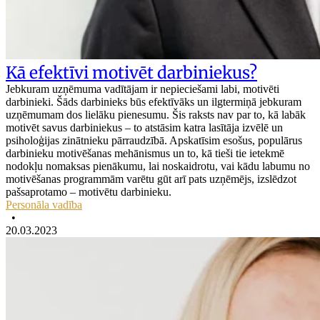
Kā efektīvi motivēt darbiniekus?
Jebkuram uzņēmuma vadītājam ir nepieciešami labi, motivēti
darbinieki. Šāds darbinieks būs efektīvāks un ilgtermiņā jebkuram
uzņēmumam dos lielāku pienesumu. Šis raksts nav par to, kā labāk
motivēt savus darbiniekus – to atstāsim katra lasītāja izvēlē un
psiholoģijas zinātnieku pārraudzībā. Apskatīsim esošus, populārus
darbinieku motivēšanas mehānismus un to, kā tieši tie ietekmē
nodokļu nomaksas pienākumu, lai noskaidrotu, vai kādu labumu no
motivēšanas programmām varētu gūt arī pats uzņēmējs, izslēdzot
pašsaprotamo – motivētu darbinieku.
Personāla vadība
•
20.03.2023