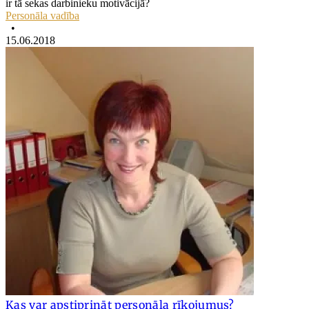
ir tā sekas darbinieku motivācijā?
Personāla vadība
•
15.06.2018
Kas var apstiprināt personāla rīkojumus?