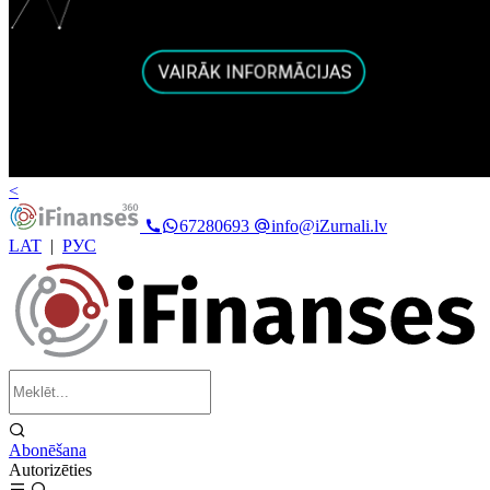
<
67280693
info@iZurnali.lv
LAT
|
РУС
Abonēšana
Autorizēties