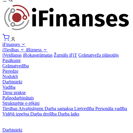
iFinanses
iTiesības
iBizness
iVeidlapas
iRokasgrāmatas
Žurnāls iFiT
Grāmatveža plānotājs
Pasākumi
Grāmatvedība
Pieredze
Nodokļi
Darbinieki
Vadība
Tiesu prakse
Pašnodarbinātais
Strukturētie e-rēķini
Tiesības
Atvaļinājums
Darba samaksa
Lietvedība
Personāla vadība
Vidējā izpeļņa
Darba drošība
Darba laiks
Darbinieki