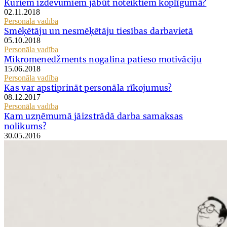
Kuriem izdevumiem jābūt noteiktiem koplīgumā?
02.11.2018
Personāla vadība
Smēķētāju un nesmēķētāju tiesības darbavietā
05.10.2018
Personāla vadība
Mikromenedžments nogalina patieso motivāciju
15.06.2018
Personāla vadība
Kas var apstiprināt personāla rīkojumus?
08.12.2017
Personāla vadība
Kam uzņēmumā jāizstrādā darba samaksas
nolikums?
30.05.2016