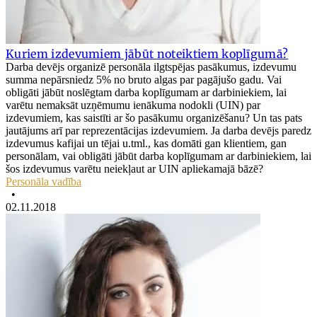
Kuriem izdevumiem jābūt noteiktiem koplīgumā?
Darba devējs organizē personāla ilgtspējas pasākumus, izdevumu
summa nepārsniedz 5% no bruto algas par pagājušo gadu. Vai
obligāti jābūt noslēgtam darba koplīgumam ar darbiniekiem, lai
varētu nemaksāt uzņēmumu ienākuma nodokli (UIN) par
izdevumiem, kas saistīti ar šo pasākumu organizēšanu? Un tas pats
jautājums arī par reprezentācijas izdevumiem. Ja darba devējs paredz
izdevumus kafijai un tējai u.tml., kas domāti gan klientiem, gan
personālam, vai obligāti jābūt darba koplīgumam ar darbiniekiem, lai
šos izdevumus varētu neiekļaut ar UIN apliekamajā bāzē?
Personāla vadība
•
02.11.2018