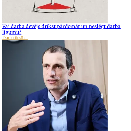
Vai darba devējs drīkst pārdomāt un neslēgt darba
līgumu?
Darba tiesības