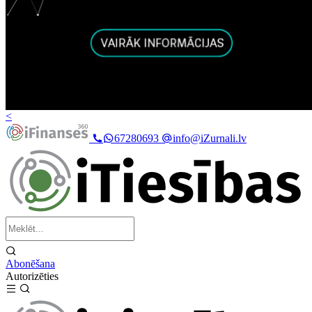
<
67280693
info@iZurnali.lv
Abonēšana
Autorizēties