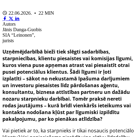
22.06.2026. • 22 MIN
Autors
Jānis Danga-Guobis
SIA “Leinonen”,
jurists
Uzņēmējdarbībā bieži tiek slēgti sadarbības,
starpniecības, klientu piesaistes vai komisijas līgumi,
kuros viena puse apņemas atrast vai piesaistīt otrai
pusei potenciālus klientus. Šādi līgumi ir ļoti
izplatīti – sākot no nekustamā īpašuma darījumiem
un investoru piesaistes līdz pārdošanas aģentu,
konsultantu, biznesa attīstības partneru un dažādu
nozaru starpnieku darbībai. Tomēr praksē nereti
rodas jautājums – kurā brīdī vienkāršs ieteikums vai
kontakta nodošana kļūst par līgumiski izpildītu
pakalpojumu, par ko pienākas atlīdzība?
Vai pietiek ar to, ka starpnieks ir tikai nosaucis potenciālo