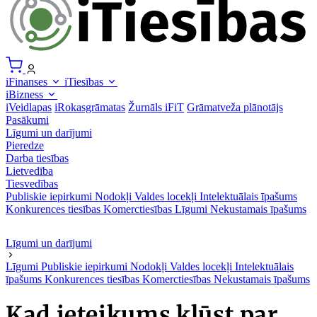
iFinanses
iTiesības
iBizness
iVeidlapas
iRokasgrāmatas
Žurnāls iFiT
Grāmatveža plānotājs
Pasākumi
Līgumi un darījumi
Pieredze
Darba tiesības
Lietvedība
Tiesvedības
Publiskie iepirkumi
Nodokļi
Valdes locekļi
Intelektuālais īpašums
Konkurences tiesības
Komerctiesības
Līgumi
Nekustamais īpašums
Līgumi un darījumi
Līgumi
Publiskie iepirkumi
Nodokļi
Valdes locekļi
Intelektuālais
īpašums
Konkurences tiesības
Komerctiesības
Nekustamais īpašums
Kad ieteikums kļūst par