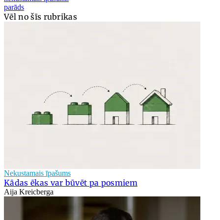
parāds
Vēl no šīs rubrikas
Nekustamais īpašums
Kādas ēkas var būvēt pa posmiem
Aija Kreicberga