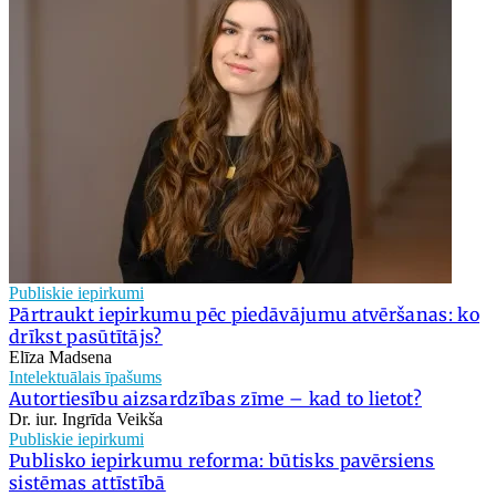
Publiskie iepirkumi
Pārtraukt iepirkumu pēc piedāvājumu atvēršanas: ko
drīkst pasūtītājs?
Elīza Madsena
Intelektuālais īpašums
Autortiesību aizsardzības zīme – kad to lietot?
Dr. iur. Ingrīda Veikša
Publiskie iepirkumi
Publisko iepirkumu reforma: būtisks pavērsiens
sistēmas attīstībā