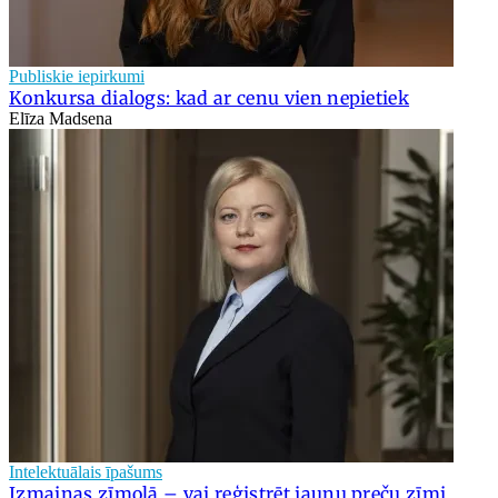
Publiskie iepirkumi
Konkursa dialogs: kad ar cenu vien nepietiek
Elīza Madsena
Intelektuālais īpašums
Izmaiņas zīmolā – vai reģistrēt jaunu preču zīmi