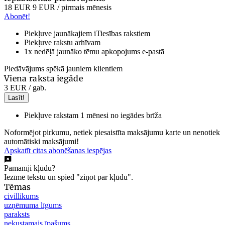
18 EUR
9 EUR
/ pirmais mēnesis
Abonēt!
Piekļuve jaunākajiem iTiesības rakstiem
Piekļuve rakstu arhīvam
1x nedēļā jaunāko tēmu apkopojums e-pastā
Piedāvājums spēkā jauniem klientiem
Viena raksta iegāde
3 EUR
/ gab.
Lasīt!
Piekļuve rakstam 1 mēnesi no iegādes brīža
Noformējot pirkumu, netiek piesaistīta maksājumu karte un nenotiek
automātiski maksājumi!
Apskatīt citas abonēšanas iespējas
Pamanīji kļūdu?
Iezīmē tekstu un spied "ziņot par kļūdu".
Tēmas
civillikums
uzņēmuma līgums
paraksts
nekustamais īpašums