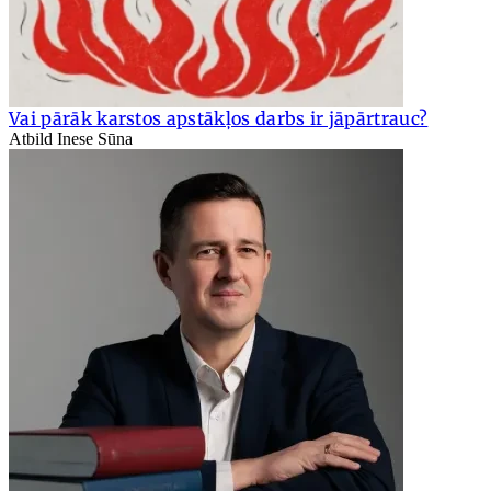
Vai pārāk karstos apstākļos darbs ir jāpārtrauc?
Atbild Inese Sūna