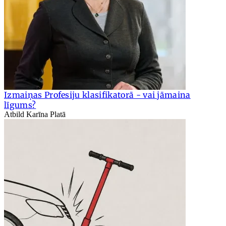
Izmaiņas Profesiju klasifikatorā - vai jāmaina
līgums?
Atbild Karīna Platā