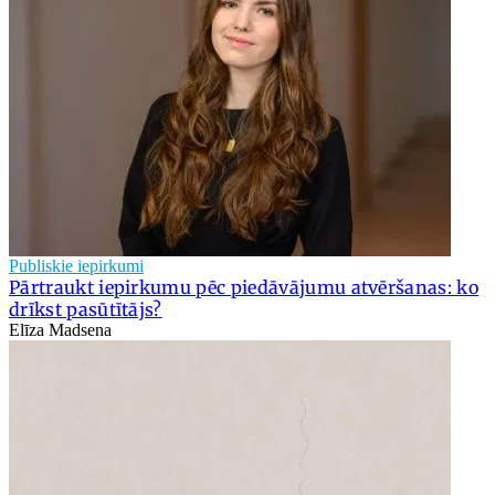
Publiskie iepirkumi
Pārtraukt iepirkumu pēc piedāvājumu atvēršanas: ko
drīkst pasūtītājs?
Elīza Madsena