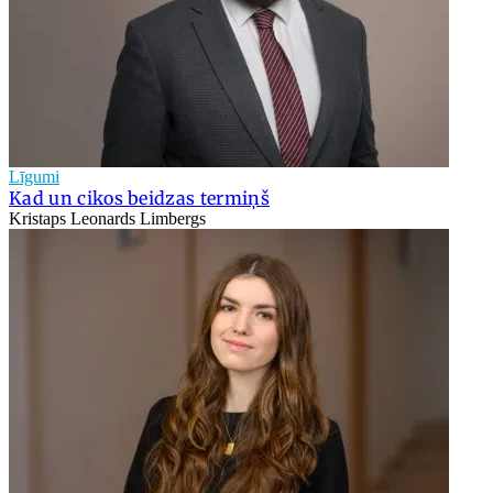
Līgumi
Kad un cikos beidzas termiņš
Kristaps Leonards Limbergs