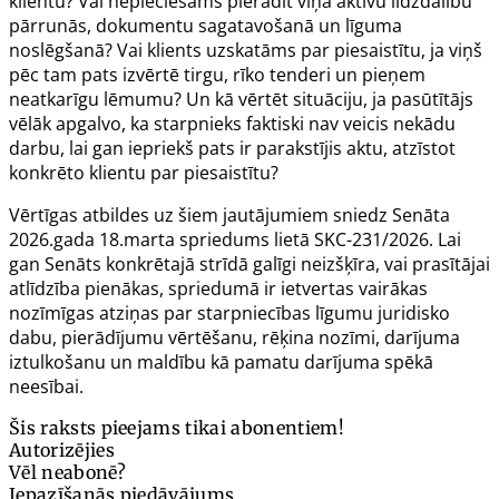
klientu? Vai nepieciešams pierādīt viņa aktīvu līdzdalību
pārrunās, dokumentu sagatavošanā un līguma
noslēgšanā? Vai klients uzskatāms par piesaistītu, ja viņš
pēc tam pats izvērtē tirgu, rīko tenderi un pieņem
neatkarīgu lēmumu? Un kā vērtēt situāciju, ja pasūtītājs
vēlāk apgalvo, ka starpnieks faktiski nav veicis nekādu
darbu, lai gan iepriekš pats ir parakstījis aktu, atzīstot
konkrēto klientu par piesaistītu?
Vērtīgas atbildes uz šiem jautājumiem sniedz Senāta
2026.gada 18.marta spriedums
lietā SKC-231/2026
. Lai
gan Senāts konkrētajā strīdā galīgi neizšķīra, vai prasītājai
atlīdzība pienākas, spriedumā ir ietvertas vairākas
nozīmīgas atziņas par starpniecības līgumu juridisko
dabu, pierādījumu vērtēšanu, rēķina nozīmi, darījuma
iztulkošanu un maldību kā pamatu darījuma spēkā
neesībai.
Šis raksts pieejams tikai abonentiem!
Autorizējies
Vēl neabonē?
Iepazīšanās piedāvājums