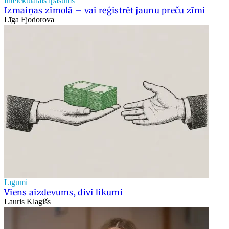
Intelektuālais īpašums
Izmaiņas zīmolā – vai reģistrēt jaunu preču zīmi
Līga Fjodorova
Līgumi
Viens aizdevums, divi likumi
Lauris Klagišs