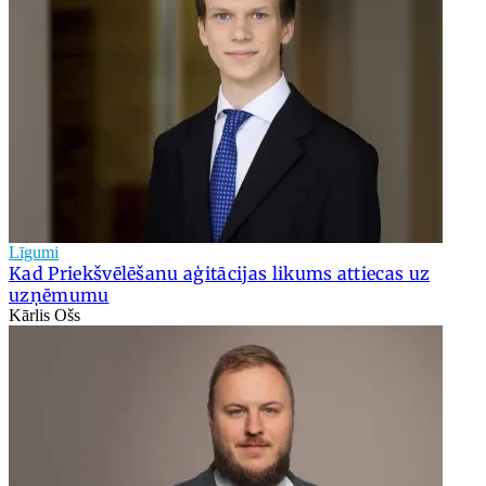
Līgumi
Kad Priekšvēlēšanu aģitācijas likums attiecas uz
uzņēmumu
Kārlis Ošs