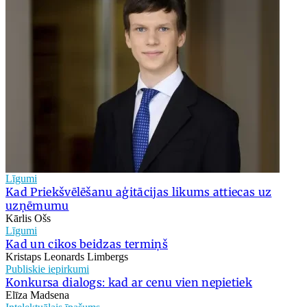
Līgumi
Kad Priekšvēlēšanu aģitācijas likums attiecas uz
uzņēmumu
Kārlis Ošs
Līgumi
Kad un cikos beidzas termiņš
Kristaps Leonards Limbergs
Publiskie iepirkumi
Konkursa dialogs: kad ar cenu vien nepietiek
Elīza Madsena