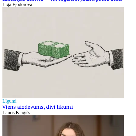
Līga Fjodorova
Līgumi
Viens aizdevums, divi likumi
Lauris Klagišs