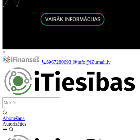
<
67280693
info@iZurnali.lv
Abonēšana
Autorizēties