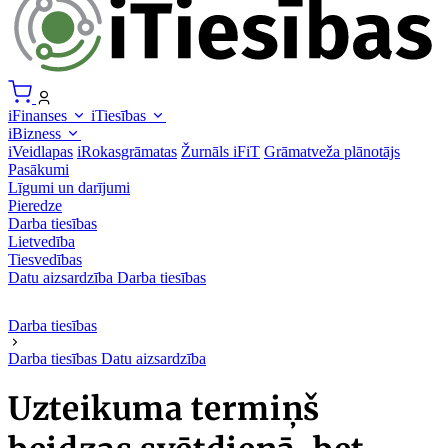
iFinanses
iTiesības
iBizness
iVeidlapas
iRokasgrāmatas
Žurnāls iFiT
Grāmatveža plānotājs
Pasākumi
Līgumi un darījumi
Pieredze
Darba tiesības
Lietvedība
Tiesvedības
Datu aizsardzība
Darba tiesības
Darba tiesības
Darba tiesības
Datu aizsardzība
Uzteikuma termiņš