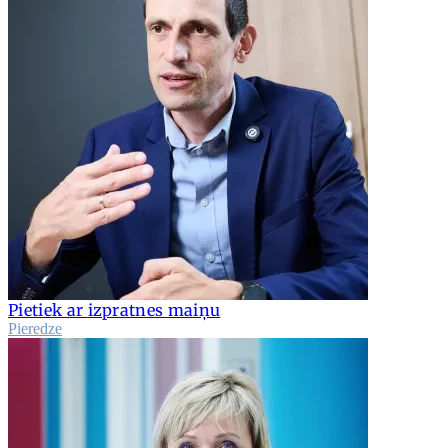
Pietiek ar izpratnes maiņu
Pieredze