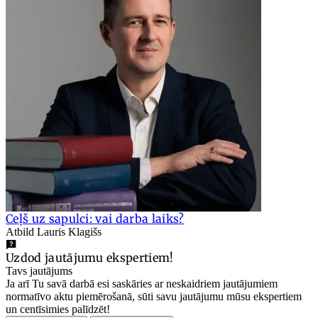
Ceļš uz sapulci: vai darba laiks?
Atbild Lauris Klagišs
Uzdod jautājumu ekspertiem!
Tavs jautājums
Ja arī Tu savā darbā esi saskāries ar neskaidriem jautājumiem
normatīvo aktu piemērošanā, sūti savu jautājumu mūsu ekspertiem
un centīsimies palīdzēt!