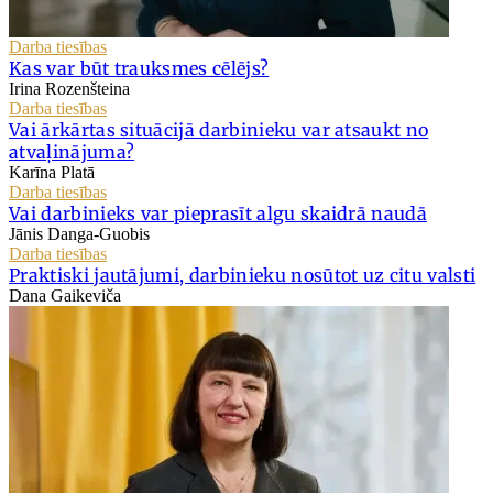
Darba tiesības
Kas var būt trauksmes cēlējs?
Irina Rozenšteina
Darba tiesības
Vai ārkārtas situācijā darbinieku var atsaukt no
atvaļinājuma?
Karīna Platā
Darba tiesības
Vai darbinieks var pieprasīt algu skaidrā naudā
Jānis Danga-Guobis
Darba tiesības
Praktiski jautājumi, darbinieku nosūtot uz citu valsti
Dana Gaikeviča