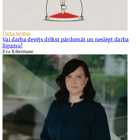
Darba tiesības
Vai darba devējs drīkst pārdomāt un neslēgt darba
līgumu?
Eva Ķibermane