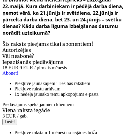
22.maijā. Kura darbiniekam ir pēdējā darba diena,
ņemot vērā, ka 21.jūnijs ir svētdiena, 22.jūnijs ir
pārcelta darba diena, bet 23. un 24.jūnijs – svētku
dienas? Kādu darba līguma izbeigšanas datumu
norādīt uzteikumā?
Šis raksts pieejams tikai abonentiem!
Autorizējies
Vēl neabonē?
Iepazīšanās piedāvājums
18 EUR
9 EUR
/ pirmais mēnesis
Abonēt!
Piekļuve jaunākajiem iTiesības rakstiem
Piekļuve rakstu arhīvam
1x nedēļā jaunāko tēmu apkopojums e-pastā
Piedāvājums spēkā jauniem klientiem
Viena raksta iegāde
3 EUR
/ gab.
Lasīt!
Piekļuve rakstam 1 mēnesi no iegādes brīža