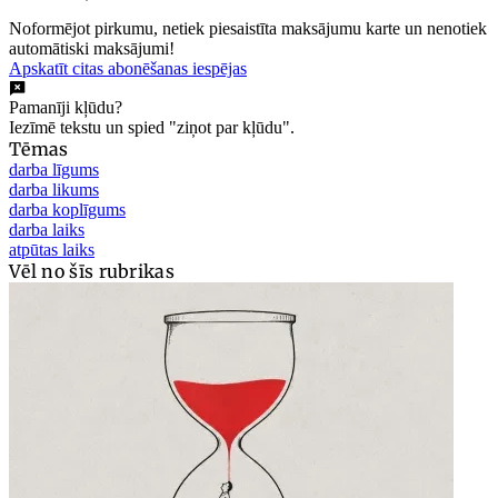
Noformējot pirkumu, netiek piesaistīta maksājumu karte un nenotiek
automātiski maksājumi!
Apskatīt citas abonēšanas iespējas
Pamanīji kļūdu?
Iezīmē tekstu un spied "ziņot par kļūdu".
Tēmas
darba līgums
darba likums
darba koplīgums
darba laiks
atpūtas laiks
Vēl no šīs rubrikas