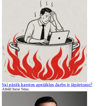
Vai pārāk karstos apstākļos darbs ir jāpārtrauc?
Atbild Inese Sūna