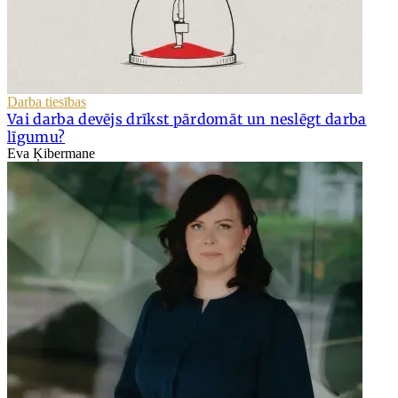
Darba tiesības
Vai darba devējs drīkst pārdomāt un neslēgt darba
līgumu?
Eva Ķibermane