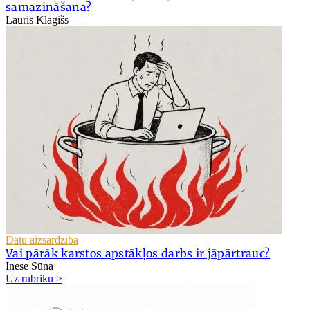
samazināšana?
Lauris Klagišs
Datu aizsardzība
Vai pārāk karstos apstākļos darbs ir jāpārtrauc?
Inese Sūna
Uz rubriku >