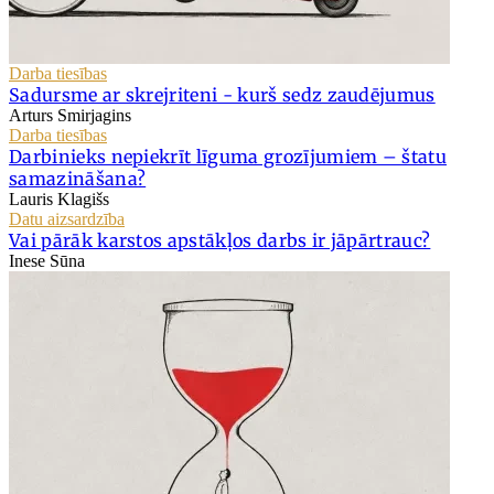
Darba tiesības
Sadursme ar skrejriteni - kurš sedz zaudējumus
Arturs Smirjagins
Darba tiesības
Darbinieks nepiekrīt līguma grozījumiem – štatu
samazināšana?
Lauris Klagišs
Datu aizsardzība
Vai pārāk karstos apstākļos darbs ir jāpārtrauc?
Inese Sūna