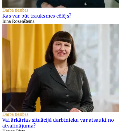
Darba tiesības
Kas var būt trauksmes cēlējs?
Irina Rozenšteina
Darba tiesības
Vai ārkārtas situācijā darbinieku var atsaukt no
atvaļinājuma?