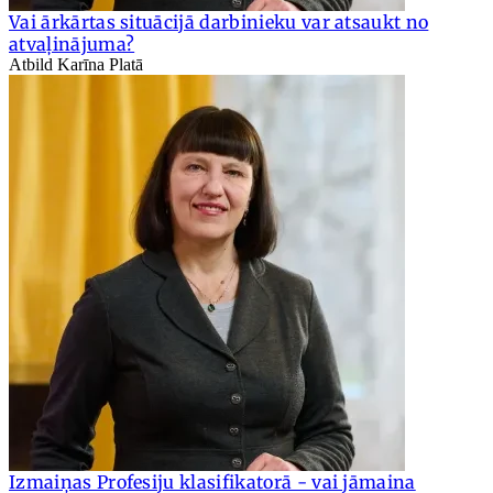
Vai ārkārtas situācijā darbinieku var atsaukt no
atvaļinājuma?
Atbild Karīna Platā
Izmaiņas Profesiju klasifikatorā - vai jāmaina