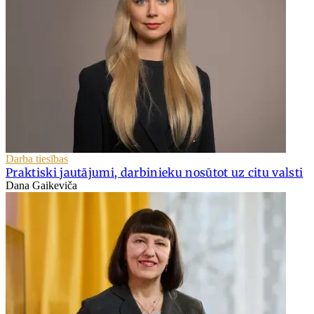
Darba tiesības
Praktiski jautājumi, darbinieku nosūtot uz citu valsti
Dana Gaikeviča