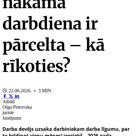
nākamā
darbdiena ir
pārcelta – kā
rīkoties?
22.06.2026. • 3 MIN
Atbild
Olga Petrovska
juriste
Jautājums
Darba devējs uzsaka darbiniekam darba līgumu, par
to brīdinot vienu mēnesi iepriekš – 2026.gada