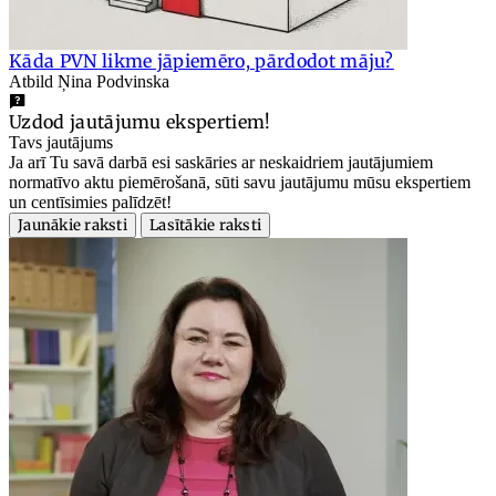
Kāda PVN likme jāpiemēro, pārdodot māju?
Atbild Ņina Podvinska
Uzdod jautājumu ekspertiem!
Tavs jautājums
Ja arī Tu savā darbā esi saskāries ar neskaidriem jautājumiem
normatīvo aktu piemērošanā, sūti savu jautājumu mūsu ekspertiem
un centīsimies palīdzēt!
Jaunākie raksti
Lasītākie raksti