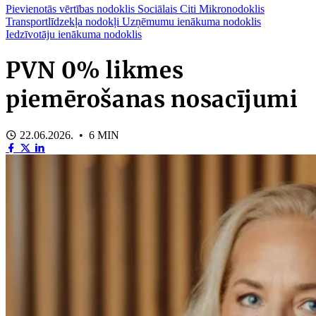
Pievienotās vērtības nodoklis
Sociālais
Citi
Mikronodoklis
Transportlīdzekļa nodokļi
Uzņēmumu ienākuma nodoklis
Iedzīvotāju ienākuma nodoklis
PVN 0% likmes
piemērošanas nosacījumi
22.06.2026. • 6 MIN