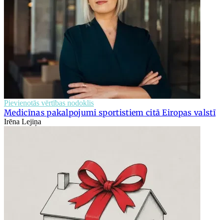
Pievienotās vērtības nodoklis
Medicīnas pakalpojumi sportistiem citā Eiropas valstī
Irēna Lejiņa