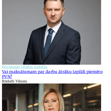
Pievienotās vērtības nodoklis
Vai maksājumam par darbu ātrāku izpildi piemēro
PVN?
Rūdolfs Vilsons