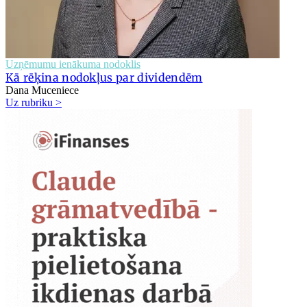
Uzņēmumu ienākuma nodoklis
Kā rēķina nodokļus par dividendēm
Dana Muceniece
Uz rubriku >