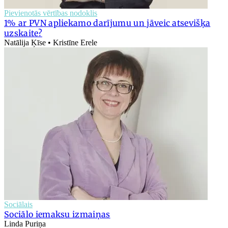
Pievienotās vērtības nodoklis
1% ar PVN apliekamo darījumu un jāveic atsevišķa
uzskaite?
Natālija Ķīse • Kristīne Erele
Sociālais
Sociālo iemaksu izmaiņas
Linda Puriņa