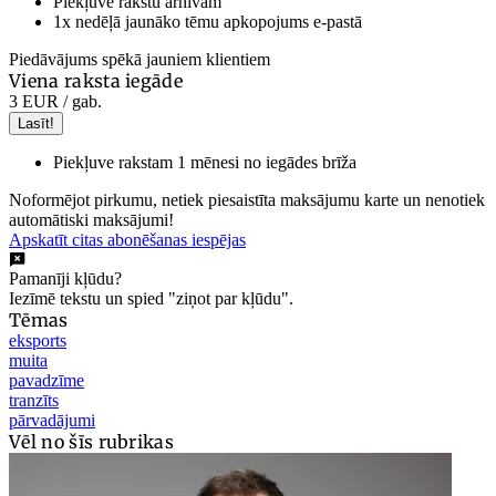
Piekļuve rakstu arhīvam
1x nedēļā jaunāko tēmu apkopojums e-pastā
Piedāvājums spēkā jauniem klientiem
Viena raksta iegāde
3 EUR
/ gab.
Lasīt!
Piekļuve rakstam 1 mēnesi no iegādes brīža
Noformējot pirkumu, netiek piesaistīta maksājumu karte un nenotiek
automātiski maksājumi!
Apskatīt citas abonēšanas iespējas
Pamanīji kļūdu?
Iezīmē tekstu un spied "ziņot par kļūdu".
Tēmas
eksports
muita
pavadzīme
tranzīts
pārvadājumi
Vēl no šīs rubrikas