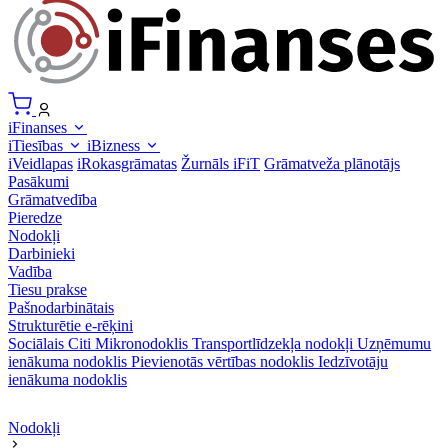
iFinanses
iTiesības
iBizness
iVeidlapas
iRokasgrāmatas
Žurnāls iFiT
Grāmatveža plānotājs
Pasākumi
Grāmatvedība
Pieredze
Nodokļi
Darbinieki
Vadība
Tiesu prakse
Pašnodarbinātais
Strukturētie e-rēķini
Sociālais
Citi
Mikronodoklis
Transportlīdzekļa nodokļi
Uzņēmumu
ienākuma nodoklis
Pievienotās vērtības nodoklis
Iedzīvotāju
ienākuma nodoklis
Nodokļi