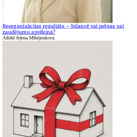
Reorganizācijas rezultāts – bilancē vai peļņas vai
zaudējumu aprēķinā?
Atbild Jeļena Mihejenkova