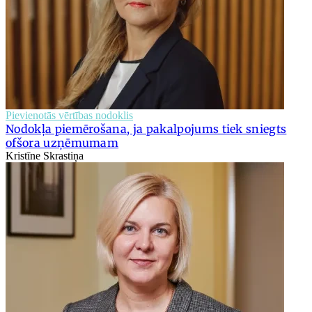
Pievienotās vērtības nodoklis
Nodokļa piemērošana, ja pakalpojums tiek sniegts
ofšora uzņēmumam
Kristīne Skrastiņa