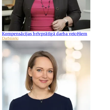
Kompensācijas brīvprātīgā darba veicējiem
Darbinieki