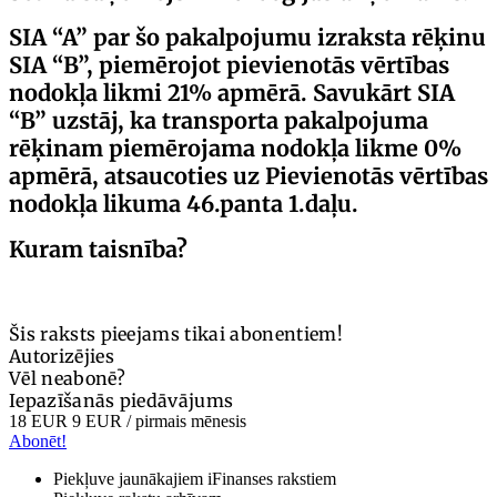
SIA “A” par šo pakalpojumu izraksta rēķinu
SIA “B”, piemērojot pievienotās vērtības
nodokļa likmi 21% apmērā. Savukārt SIA
“B” uzstāj, ka transporta pakalpojuma
rēķinam piemērojama nodokļa likme 0%
apmērā, atsaucoties uz Pievienotās vērtības
nodokļa likuma 46.panta 1.daļu.
Kuram taisnība?
Šis raksts pieejams tikai abonentiem!
Autorizējies
Vēl neabonē?
Iepazīšanās piedāvājums
18 EUR
9 EUR
/ pirmais mēnesis
Abonēt!
Piekļuve jaunākajiem iFinanses rakstiem