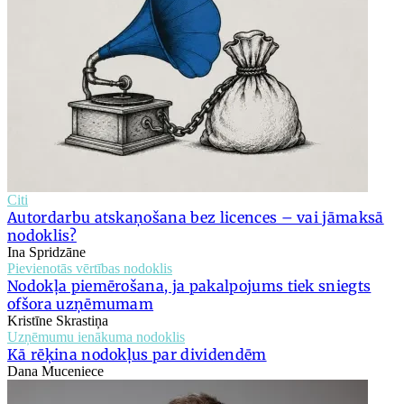
Citi
Autordarbu atskaņošana bez licences – vai jāmaksā
nodoklis?
Ina Spridzāne
Pievienotās vērtības nodoklis
Nodokļa piemērošana, ja pakalpojums tiek sniegts
ofšora uzņēmumam
Kristīne Skrastiņa
Uzņēmumu ienākuma nodoklis
Kā rēķina nodokļus par dividendēm
Dana Muceniece