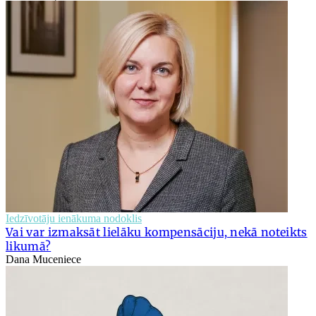
Iedzīvotāju ienākuma nodoklis
Vai var izmaksāt lielāku kompensāciju, nekā noteikts
likumā?
Dana Muceniece