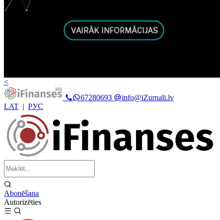
<
67280693
info@iZurnali.lv
LAT
|
РУС
Abonēšana
Autorizēties