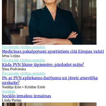
Pievienotās vērtības nodoklis
Medicīnas pakalpojumi sportistiem citā Eiropas valstī
Irēna Lejiņa
Pievienotās vērtības nodoklis
Kāda PVN likme jāpiemēro, pārdodot māju?
Ņina Podvinska
Pievienotās vērtības nodoklis
1% ar PVN apliekamo darījumu un jāveic atsevišķa
uzskaite?
Natālija Ķīse • Kristīne Erele
Sociālais
Sociālo iemaksu izmaiņas
Linda Puriņa