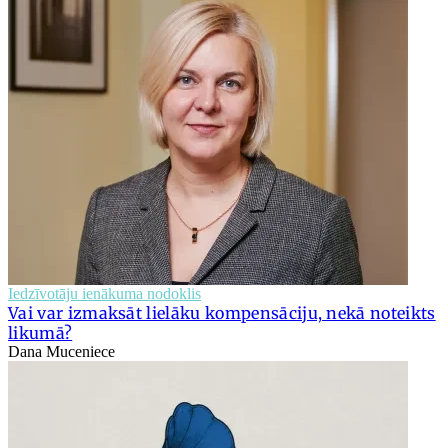
Iedzīvotāju ienākuma nodoklis
Vai var izmaksāt lielāku kompensāciju, nekā noteikts
likumā?
Dana Muceniece