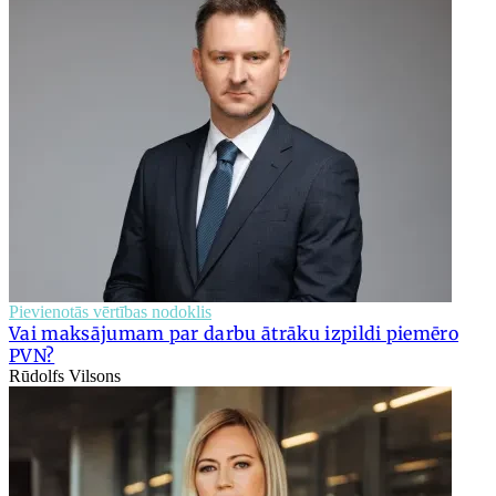
Pievienotās vērtības nodoklis
Vai maksājumam par darbu ātrāku izpildi piemēro
PVN?
Rūdolfs Vilsons