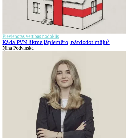
Pievienotās vērtības nodoklis
Kāda PVN likme jāpiemēro, pārdodot māju?
Ņina Podvinska