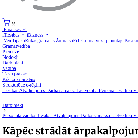
iFinanses
iTiesības
iBizness
iVeidlapas
iRokasgrāmatas
Žurnāls iFiT
Grāmatveža plānotājs
Pasāk
Grāmatvedība
Pieredze
Nodokļi
Darbinieki
Vadība
Tiesu prakse
Pašnodarbinātais
Strukturētie e-rēķini
Tiesības
Atvaļinājums
Darba samaksa
Lietvedība
Personāla vadība
Vi
Darbinieki
Personāla vadība
Tiesības
Atvaļinājums
Darba samaksa
Lietvedība
Vi
Kāpēc strādāt ārpakalpojum