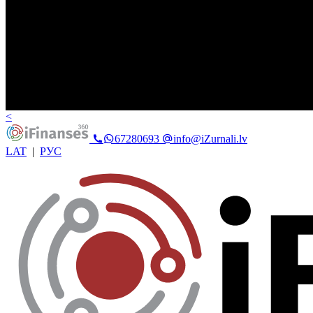
<
67280693
info@iZurnali.lv
LAT
|
РУС